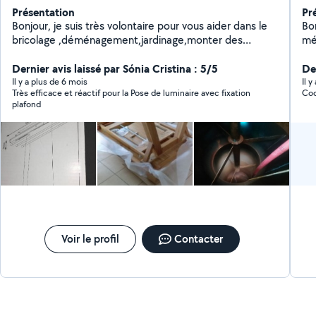
Présentation
Pr
Bonjour, je suis très volontaire pour vous aider dans le
Bonjour Je vous p
bricolage ,déménagement,jardinage,monter des
ména
meubles,,à bientôt chers voisins
ré
Dernier avis laissé par Sónia Cristina : 5/5
len
De
év
Il y a plus de 6 mois
Il 
Très efficace et réactif pour la Pose de luminaire avec fixation
Coo
repasser ;) 
plafond
forf
à m
he
Voir le profil
Contacter