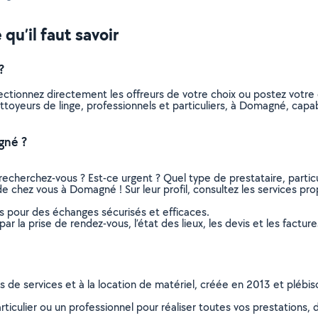
qu’il faut savoir
?
lectionnez directement les offreurs de votre choix ou postez vot
 nettoyeurs de linge, professionnels et particuliers, à Domagné, ca
gné ?
recherchez-vous ? Est-ce urgent ? Quel type de prestataire, particu
de chez vous à Domagné ! Sur leur profil, consultez les services prop
ns pour des échanges sécurisés et efficaces.
r la prise de rendez-vous, l’état des lieux, les devis et les facture
ns de services et à la location de matériel, créée en 2013 et plébi
culier ou un professionnel pour réaliser toutes vos prestations, d