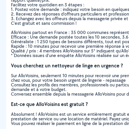
rapport qualité/prix.
Facilitez votre quotidien en 3 étapes :
1. Postez votre demande : indiquez votre besoin en quelque
2. Recevez des réponses d’offreurs particuliers et professio
3. Echangez avec les offreurs depuis la messagerie privée et 
C’est gratuit et sans commission !
AlloVoisins partout en France : 35 000 communes représentées 
Efficace : Une demande postée toutes les 10 secondes, 3.6
Généraliste : 1 250 types de besoins différents, tout est poss
Rapide : 10 minutes pour recevoir une première réponse à 
Qualité / prix : 4 membres AlloVoisins sur 5* indiquent qu’All
* Données issues d’une enquête AlloVoisins réalisée sur un é
Vous cherchez un nettoyeur de linge en urgence ?
Sur AlloVoisins, seulement 10 minutes pour recevoir une p
chez vous, pour votre besoin urgent de lingerie - repassage
Consultez les profils des membres, professionnels ou particuli
demande et à votre budget.
Conversez ensemble depuis la messagerie AlloVoisins pour de
Est-ce que AlloVoisins est gratuit ?
Absolument ! AlloVoisins est un service entièrement gratuit 
prestation de service ou une location de matériel. Payez uniq
Vous pouvez réaliser le paiement en ligne de la prestation di