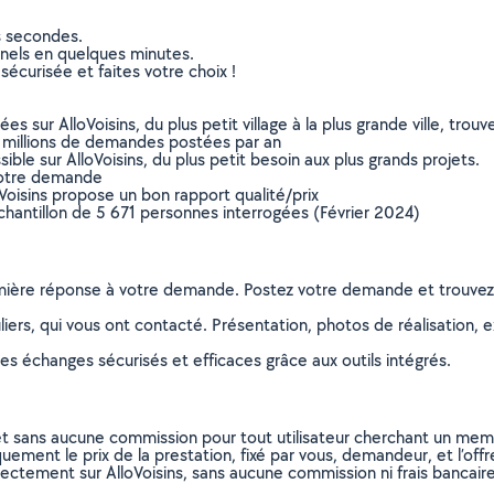
s secondes.
nnels en quelques minutes.
sécurisée et faites votre choix !
sur AlloVoisins, du plus petit village à la plus grande ville, tro
 millions de demandes postées par an
ible sur AlloVoisins, du plus petit besoin aux plus grands projets.
votre demande
oVoisins propose un bon rapport qualité/prix
chantillon de 5 671 personnes interrogées (Février 2024)
remière réponse à votre demande. Postez votre demande et trouve
ers, qui vous ont contacté. Présentation, photos de réalisation, exp
s échanges sécurisés et efficaces grâce aux outils intégrés.
et sans aucune commission pour tout utilisateur cherchant un membre
uement le prix de la prestation, fixé par vous, demandeur, et l’offr
rectement sur AlloVoisins, sans aucune commission ni frais bancaire