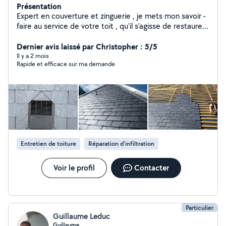
Présentation
Expert en couverture et zinguerie , je mets mon savoir -
faire au service de votre toit , qu'il s'agisse de restaurer
le charme de l'ardoise ou de poser du zinc avec la
précision du joint debout. De la conception de projets
Dernier avis laissé par Christopher : 5/5
neufs à la rénovation technique , j'assure l'étanchéité et
Il y a 2 mois
Rapide et efficace sur ma demande
l'esthétique de votre habitat avec des matériaux
durables et une pose rigoureuse. Mon objectif est
d'allier technicité artisanale et finitions soignées pour
protéger votre patrimoine durablement .
Entretien de toiture
Réparation d'infiltration
Voir le profil
Contacter
Particulier
Guillaume Leduc
Guillaume