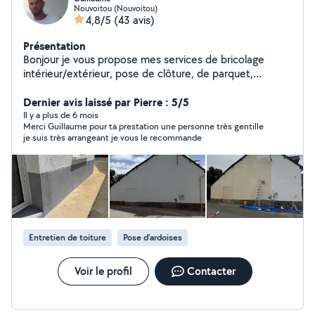
Nouvoitou (Nouvoitou)
4,8/5
(43 avis)
Présentation
Bonjour je vous propose mes services de bricolage
intérieur/extérieur, pose de clôture, de parquet,
création de terrasse, nettoyage de terrasse. Je travail
dans le bâtiment depuis 15ans. N'hésitez pas si vous
Dernier avis laissé par Pierre : 5/5
avez plus de questions A bientôt
Il y a plus de 6 mois
Merci Guillaume pour ta prestation une personne très gentille
je suis très arrangeant je vous le recommande
Entretien de toiture
Pose d'ardoises
Voir le profil
Contacter