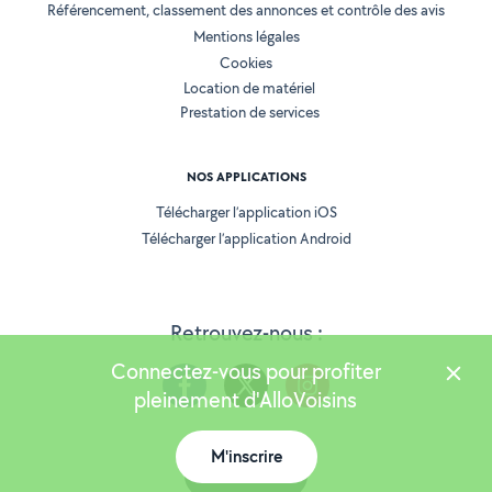
Référencement, classement des annonces et contrôle des avis
Mentions légales
Cookies
Location de matériel
Prestation de services
NOS APPLICATIONS
Télécharger l’application iOS
Télécharger l’application Android
Retrouvez-nous :
Connectez-vous pour profiter
pleinement d'AlloVoisins
M'inscrire
Version 25.5.3
Carte