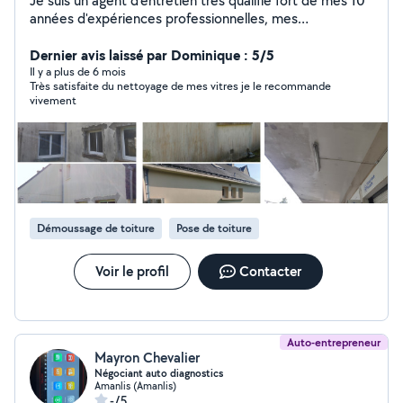
Je suis un agent d'entretien très qualifié fort de mes 10
années d'expériences professionnelles, mes
compétences vont du nettoyage de vitrerie au
démoussage de toitures et façades par drone. Je
Dernier avis laissé par Dominique : 5/5
propose également des remises en état après travaux
Il y a plus de 6 mois
Très satisfaite du nettoyage de mes vitres je le recommande
pour professionnels ou particuliers. Je suis en mesure
vivement
d'effectuer des déblais, des décapages de sols, des
nettoyages de tapis, moquette, canapés. Mes prix sont
très raisonnables, je saurais être à l'écoute, donc je vous
laisse tenter le coup. Mes services sont disponibles sur
la région rennaise et sa périphérie.
Démoussage de toiture
Pose de toiture
Voir le profil
Contacter
Auto-entrepreneur
Mayron Chevalier
Négociant auto diagnostics
Amanlis (Amanlis)
-/5