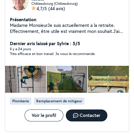
Châteaubourg (Châteaubourg)
4,7/5
(44 avis)
Présentation
Madame MonsieurJe suis actuellement a la retraite.
Effectivement, être utile est vraiment mon souhait.J'ai
des compétences en électricité , ?menuiserie,
plomberie chauffage dépannage .....? Je suis titulaire
Dernier avis laissé par Sylvie : 5/5
d'un permis B et remorque.Cordialement
Il y a 24 jours
Très efficace et bon travail. Je vous le recommande.
Plomberie
Remplacement de mitigeur
Voir le profil
Contacter