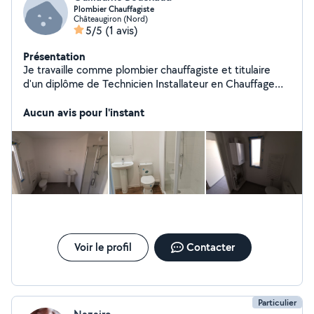
Plombier Chauffagiste
Châteaugiron (Nord)
5/5
(1 avis)
Présentation
Je travaille comme plombier chauffagiste et titulaire
d'un diplôme de Technicien Installateur en Chauffage
Climatisation Sanitaire et Énergies renouvelables, je suis
là pour répondre à toutes vos demandes dans ces
Aucun avis pour l'instant
domaines. Pose d'équipements sanitaires (meuble salle
de bain, évier, wc, bac à douche, ballon d'eau chaude...),
ventilation, dépannage, débouchage de canalisation...
Voir le profil
Contacter
Particulier