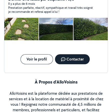
propose également le nettoyage de vos terrasses. Je
Il y a plus de 6 mois
Prestation parfaite, réactif, sympathique et travail très soigné
peux vous accompagner dans vos projets extérieurs,
je recommande et referai appel à lui !
carpors, pergolas, allées pavées, pas japonais, ambiance
'zen' Je réalise également des terrasses bois, pavées
etc...,engazonnement, plantations...clôtures... Je
dispose de tout le matériel nécessaire. Réactif et
rigoureux, je suis à votre écoute pour concretiser vos
projets. Paiement cesu accepté Cédric
Voir le profil
Contacter
À Propos d’AlloVoisins
AlloVoisins est la plateforme dédiée aux prestations de
services et à la location de matériel à proximité de chez
vous ! Rejoignez notre communauté de 4,5 millions de
membres, professionnels et particuliers, et facilitez