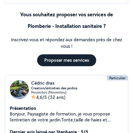
Vous souhaitez proposer vos services de
Plomberie - Installation sanitaire ?
Inscrivez-vous et répondez aux demandes près de chez
vous !
Proposer mes services
Particulier
Cédric dras
Creation/entretien des jardins
Nouvoitou (Nouvoitou)
4,6/5
(32 avis)
Présentation
Bonjour, Paysagiste de formation, je vous propose
l'entretien de votre jardin.Tonte,taille de haies et
arbustes isolés, debrousaillage,ramassage des feuilles
,remise en état, évacuation des déchets verts. Je vous
Dernier avis laissé par Stephanie : 5/5