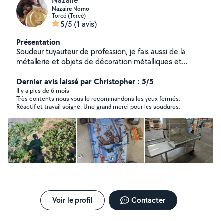
Nazaire
Nazaire Nomo
Torcé (Torcé)
5/5
(1 avis)
Présentation
Soudeur tuyauteur de profession, je fais aussi de la
métallerie et objets de décoration métalliques et
passionné de jardinage ,mécanique et grand bricolage(
bien équipés),proposent ses services.
Dernier avis laissé par Christopher : 5/5
Il y a plus de 6 mois
Très contents nous vous le recommandons les yeux fermés.
Réactif et travail soigné. Une grand merci pour les soudures.
Voir le profil
Contacter