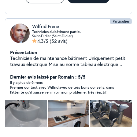
Particulier
Wilfrid Frene
Technicien du bâtiment particu
Saint-Didier (Saint-Didier)
4,3/5
(32 avis)
Présentation
Technicien de maintenance bâtiment Uniquement petit
travaux électrique Mise au norme tableau électrique
changement de disjoncteur. Travaux plomberie PER
,multicouche,remplacement mitigeur douche, lavabo
Dernier avis laissé par Romain : 5/5
,evier vanne d arrêt. Alimentation electrique portail
Il y a plus de 6 mois
Premier contact avec Wilfrid avec de très bons conseils, dans
battant Parquet chambre ,mise en place de barre de
l’attente qu’il puisse venir voir mon problème. Très réactif!
rideaux ,raboter porte bois ,remplacement serrure.
entretien vmc Entretien ballon d eau chaude Déco sur
mur menuiserie. Mise en place d éclairage ou prise de
courant Habilitation électrique BR