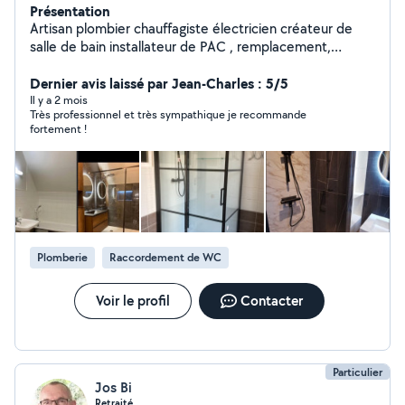
Présentation
Artisan plombier chauffagiste électricien créateur de
salle de bain installateur de PAC , remplacement,
chauffe-eau, chaudière sous 24 heures, tout type de
dépannage, plomberie, grande réactivité, travail, soigné,
Dernier avis laissé par Jean-Charles : 5/5
prix, ajuster à la qualité du service , conscience
Il y a 2 mois
Très professionnel et très sympathique je recommande
professionnelle et fiabilité accrue
fortement !
Plomberie
Raccordement de WC
Voir le profil
Contacter
Particulier
Jos Bi
Retraité