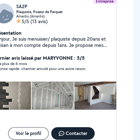
Entreprise
SA2P
Plaquiste, Poseur de Parquet
Amanlis (Amanlis)
5/5
(13 avis)
ésentation
njour, Je suis menuisier/ plaquiste depuis 20ans et
tisan à mon compte depuis 1ans. Je propose mes
vices pour la pose de Placo, parquet, isolation ect....
rnier avis laissé par MARYVONNE : 5/5
y a plus de 6 mois
onse rapide. chantier annulé pour une autre raison
Voir le profil
Contacter