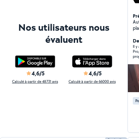
Pr
Auto-en
Nos utilisateurs nous
pla
soi
évaluent
co
De
ada
Il y
Pro
rapide. N'hésitez pa
pro
vot
Vou
4,6/5
4,6/5
Calculé à partir de 48731 avis
Calculé à partir de 66000 avis
Po