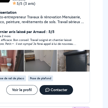
5/5
(3 avis)
ésentation
trepreneur Travaux & rénovation Menuiserie,
co, peinture, revêtements de sols. Travail sérieux et
gné, finitions propres, respect des délais. Je vous
nseille et vous accompagne pour des solutions
rnier avis laissé par Arnaud : 5/5
ptées à votre budget. Devis clairs, intervention
 a 2 mois
, efficace. Bon conseil. Travail soigné et chantier laissé
s à me contacter pour discuter de
pre. Petit + : il est sympa! Je ferai appel à lui de nouveau.
re projet.
s pouvez y aller !
se de rail de placo
Pose de plafond
Voir le profil
Contacter