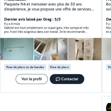
Plaquiste N4 et menuisier avec plus de 30 ans
Bonjour, Passionné
d'expérience, je vous propose une offre de services
so
globale pour l'aménagement intérieur de votre habitat.
gra
De la pose de cloisons sèches à l'isolation thermique,
Dernier avis laissé par Greg : 5/5
ple
Der
jusqu'à la réalisation des joints de finition (bandes de
complexe. Je 
Il y a 4 mois
Il 
Gabriel est tout simplement un super gars, très sympa et très
Nou
placo), je garantis un travail soigné, propre et de
int
pro. Il est très soigneux dans son travail. Je le recommande
et 
qualité professionnelle.
etc.) Travaux de plâtre et
fortement, il aime le travail superbement fait. Merci encore
som
créat
Gabriel et à bientôt pour un prochain chantier, on refera appel à
carrela
vous les yeux fermés !
Pos
de maçonn
touche à 
dis
Pose de placo ou de bandes
Pose de placo
Po
Voir le profil
Contacter