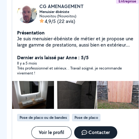
Entreprise
CG AMENAGEMENT
Menuisier ébéniste
Nouvoitou (Nouvoitou)
4,9/5
(22 avis)
Présentation
Je suis menuisier-ébéniste de métier et je propose une
large gamme de prestations, aussi bien en extérieur
qu'en intérieur. Voici un aperçu des travaux que je
réalise : Extérieur : pergolas, carports, terrasses,
Dernier avis laissé par Anne : 5/5
bardages bois, clôtures/palis­sades, pose de
Il y a 5 mois
Très professionnel et sérieux. . Travail soigné. je recommande
menuiseries, volets (fabrication et pose), portes de
vivement !
garage. Intérieur : pose de parquets et sols souples,
agencement sur mesure, création de mobilier (tables
en bois massif), réalisation d' habillages muraux. Grâce
à mon expérience professionnelle, je dispose d'un large
panel de compétences, que je mets au service de mes
clients avec rigueur. Vous pouvez retrouver toutes mes
réalisations sur instagram ou Facebook. CG
Pose de placo ou de bandes
Pose de placo
Aménagement
Voir le profil
Contacter