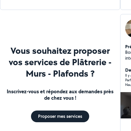
Pr
Vous souhaitez proposer
Bon
int
vos services de Plâtrerie -
lis
ég
De
Murs - Plafonds ?
Il y
Parfa
Nau
Inscrivez-vous et répondez aux demandes près
de chez vous !
Proposer mes services