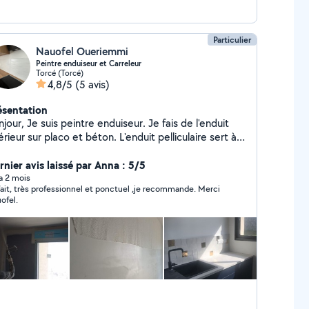
Particulier
Nauofel Oueriemmi
Peintre enduiseur et Carreleur
Torcé (Torcé)
4,8/5
(5 avis)
ésentation
jour, Je suis peintre enduiseur. Je fais de l'enduit
érieur sur placo et béton. L'enduit pelliculaire sert à
ser le mur et le préparer avant la peinture. Je suis
alement carreleur depuis de nombreuses années.
rnier avis laissé par Anna : 5/5
 a 2 mois
it, très professionnel et ponctuel ,je recommande. Merci
ofel.