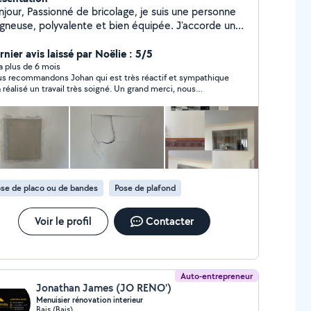
 de bricolage, je suis une personne
igneuse, polyvalente et bien équipée. J'accorde une
nde importance au travail bien fait et je m'investis
inement dans chaque projet, qu'il soit petit ou plus
nier avis laissé par Noëlie : 5/5
propose mes services pour : Peinture
y a plus de 6 mois
s recommandons Johan qui est très réactif et sympathique
érieure et extérieure (murs, plafonds, boiseries,
a réalisé un travail très soigné. Un grand merci, nous
 d'enduit (rebouchage,
mes ravis de notre cuisine relookée.
ion de cloisons, finitions) Pose de sols (parquet,
ge, lino, etc.) Isolation thermique et phonique
e de papier peint ou papier à peindre Petits travaux
erie Réparations et bricolages divers, Je
tout ! N'hésitez pas à me contacter pour
cuter de votre projet. Je serai ravi de vous rendre
se de placo ou de bandes
Pose de plafond
service. À bientôt.
Voir le profil
Contacter
Auto-entrepreneur
Jonathan James (JO RENO')
Menuisier rénovation interieur
Bais (Bais)