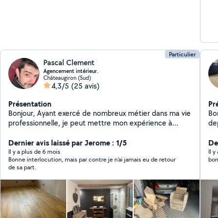
Particulier
Pascal Clement
Agencement intérieur.
Châteaugiron (Sud)
4,3/5
(25 avis)
Présentation
Pr
Bonjour, Ayant exercé de nombreux métier dans ma vie
Bon
professionnelle, je peut mettre mon expérience à
dep
votre disposition. Pour travaux divers petit ou gros
de 
réalisation ou conseil. Pose de cuisine, salle de bain,
Dernier avis laissé par Jerome : 1/5
therm
De
verrière, velux, porte de garage, portail, portillon,
Ma
Il y a plus de 6 mois
Il 
Bonne interlocution, mais par contre je n'ai jamais eu de retour
bon
parquet. je touche a tout, je viens actuellement de
de sa part.
faire deux mois en menuiserie briançonnaises afin de
parfaire certaines techniques ou connaissances. Je
travaille sérieusement et je suis minutieux. N'hésitez
pas a me faire vos demandes Dans l'attente de vous
rencontrer Pascal