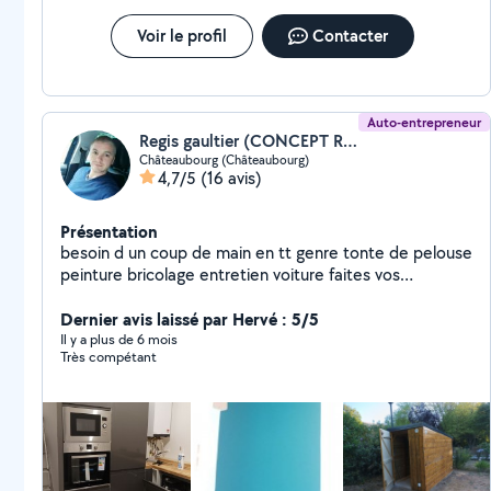
Voir le profil
Contacter
Auto-entrepreneur
Regis gaultier (CONCEPT RENOVATION HABITATION)
Châteaubourg (Châteaubourg)
4,7/5
(16 avis)
Présentation
besoin d un coup de main en tt genre tonte de pelouse
peinture bricolage entretien voiture faites vos
demandes je repondrais ds les plus bref delai.
Dernier avis laissé par Hervé : 5/5
Il y a plus de 6 mois
Très compétant