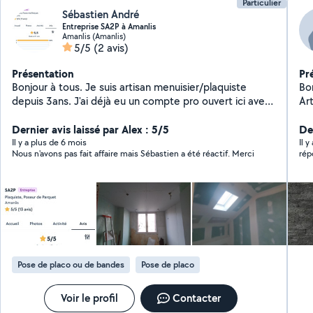
Particulier
Sébastien André
Entreprise SA2P à Amanlis
Amanlis (Amanlis)
5/5
(2 avis)
Présentation
Pr
Bonjour à tous. Je suis artisan menuisier/plaquiste
Bo
depuis 3ans. J'ai déjà eu un compte pro ouvert ici avec
Ar
mon entreprise SA2P Je mets mes compétences et
ser
mon expérience ( 20ans) à votre service. Je fais de la
Dernier avis laissé par Alex : 5/5
De
pose de placo, aménagement de combles, isolation et
Il y a plus de 6 mois
Il 
Nous n'avons pas fait affaire mais Sébastien a été réactif. Merci
rép
pose de parquet.
Pose de placo ou de bandes
Pose de placo
Voir le profil
Contacter