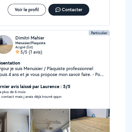
Voir le profil
Contacter
Particulier
Dimitri Mahier
Menuisier/Plaquiste
Acigné (Est)
5/5
(1 avis)
ésentation
jour je suis Menuisier / Plaquiste professionnel
uis 4 ans et je vous propose mon savoir faire. - Pose
parquet, fenêtre, terrasse, cloison, isolation
ique, isolation phonique - Location de matériel -
rnier avis laissé par Laurence : 5/5
nutentionnaire
y a plus de 6 mois
 contact mais j avais déjà trouvé qqun