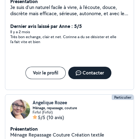
Présentation
Je suis d'un naturel facile à vivre, à l'écoute, douce,
discrète mais efficace, sérieuse, autonome, et avec le
sourire. Vous pouvez vous reposer sur moi ! Je m'adapte
aisément à vos besoins. Ménage hebdomadaire et
Dernier avis laissé par Anne : 5/5
exceptionnel Aide aux courses Entretien du linge Aide
Il y a 2 mois
Très bon echange, clair et net. Corinne a du se désister et elle
au rangement et réorganisation Multi-tâches au sein de
l'a fait vite et bien
la maison parce que la vie c'est comme ça...Ça retourne
la maison tous les jours ! Cuisine quotidienne familiale ou
de conserves Petit entretien de jardin Veille pendant
vos vacances (arrosage plantes et autres besoins....je
profite de votre absence pour faire le ménage de
Voir le profil
Contacter
printemps ) Et si vous avez des enfants ou des
animaux...C'est pas grave !!! ....Je connais bien et
J'ADORE !
Particulier
Angelique Rozee
Ménage, repassage, couture
Firfol (Firfol)
5/5
(10 avis)
Présentation
Ménage Repassage Couture Création textile