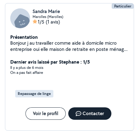
Particulier
Sandra Marie
Marolles (Marolles)
1/5
(1 avis)
Présentation
Bonjour j au travailler comme aide à domicile micro
entreprise oui elle maison de retraite en poste ménage
j'aime le travail bien fait mais à ce jour je ne peux
continuer que dans le repassage dame de compagnie
Dernier avis laissé par Stephane : 1/5
sortir vos animaux préparer à manger j'adore la cuisine
Il y a plus de 6 mois
On a pas fait affaire
voilà je pratique aussi les soins énergétiques voilà bonne
journée
Repassage de linge
Voir le profil
Contacter