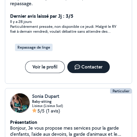
repassage.
Dernier avis laissé par Jj : 3/5
Il y a 28 jours
Particulièrement pressée, non disponible ce jeudi. Malgré le RV
fixé à demain vendredi, voulait débattre sans attendre des
conditions et de la finance. A 20h j'ai bloqué cette impétueuse.
Je ne suis pas certain de la revoir.
Repassage de linge
Voir le profil
Contacter
Particulier
Sonia Dupart
Baby-sitting
Lisieux (Lisieux Sud)
5/5
(1 avis)
Présentation
Bonjour, Je vous propose mes services pour la garde
d'enfants, l'aide aux devoirs, la garde d'animaux et le