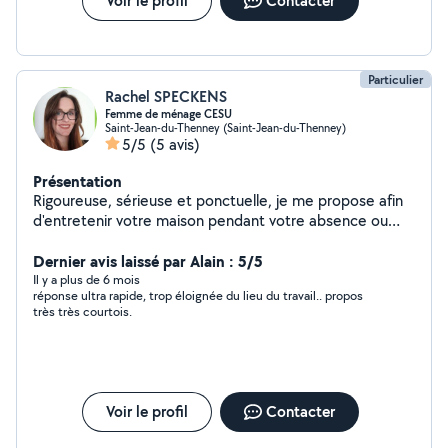
Voir le profil
Contacter
Particulier
Rachel SPECKENS
Femme de ménage CESU
Saint-Jean-du-Thenney (Saint-Jean-du-Thenney)
5/5
(5 avis)
Présentation
Rigoureuse, sérieuse et ponctuelle, je me propose afin
d'entretenir votre maison pendant votre absence ou
votre présence. La présence de vos amis animaux n'est
pas un problème étant passionnée d'animaux. Je
Dernier avis laissé par Alain : 5/5
fonctionne maintenant en CESU (plus en auto-
Il y a plus de 6 mois
réponse ultra rapide, trop éloignée du lieu du travail.. propos
entreprise).
très très courtois.
Voir le profil
Contacter