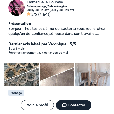
Emmanuelle Couraye
Aide repassage/Aide ménagère
Ouilly-du-Houley (Ouilly-du-Houley)
5/5
(4 avis)
Présentation
Bonjour n'hésitez pas à me contacter si vous recherchez
quelqu'un de confiance,sérieuse dans son travail et
dynamique pour effectuer votre repassage ( ou / et )le
ménage de vos ou votre logement Cordialement
Dernier avis laissé par Veronique : 5/5
Emmanuelle
Il y a 4 mois
Réponds rapidement aux échanges de mail
Ménage
Voir le profil
Contacter