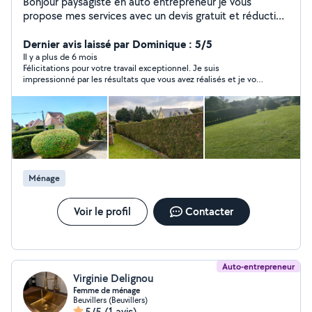
Bonjour paysagiste en auto entrepreneur je vous
propose mes services avec un devis gratuit et réduction
d impots de 50% .je propose aussi un service Coursier
toute distance pour tous déplacements courses /rdv
Dernier avis laissé par Dominique : 5/5
etc... a partir de 10 euros
Il y a plus de 6 mois
Félicitations pour votre travail exceptionnel. Je suis
impressionné par les résultats que vous avez réalisés et je vous
recommanderez auprès de tous mes proches et mon
entourage ... In immense MERCI et à bientôt ! Dominique
Demoré , 18 rue du point de Vue à Lisieux
Ménage
Voir le profil
Contacter
Auto-entrepreneur
Virginie Delignou
Femme de ménage
Beuvillers (Beuvillers)
5/5
(1 avis)