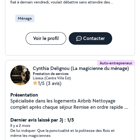
fixé à demain vendredi, voulait débattre sans attendre des
conditions et de la finance. A 20h j'ai bloqué cette impétueuse.
Je ne suis pas certain de la revoir.
Ménage
Voir le profil
Contacter
Auto-entrepreneur
Cynthia Delignou (La magicienne du ménage)
Prestation de services
Lisieux (Centre Ville Est)
1/5
(3 avis)
Présentation
Spécialisée dans les logements Airbnb Nettoyage
complet après chaque séjour Remise en ordre rapide et
soignée Gestion du linge (lavage, séchage, mise en
place) Expérience avec les exigences des locations
Dernier avis laissé par Jj : 1/5
courte durée
Il y a 2 mois
De lui indiquer: Que la ponctualité et la politesse des Rois et
même les magiciennes