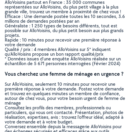
AlloVoisins partout en France : 35 000 communes
représentées sur AlloVoisins, du plus petit village à la plus
grande ville, trouvez un membre à proximité de chez vous !
Efficace : Une demande postée toutes les 10 secondes, 3.6
millions de demandes postées par an
Généraliste : 1 250 types de besoins différents, tout est
possible sur AlloVoisins, du plus petit besoin aux plus grands
projets.
Rapide : 10 minutes pour recevoir une première réponse à
votre demande
Qualité / prix : 4 membres AlloVoisins sur 5* indiquent
qu’AlloVoisins propose un bon rapport qualité/prix
* Données issues d’une enquête AlloVoisins réalisée sur un
échantillon de 5 671 personnes interrogées (Février 2024)
Vous cherchez une femme de ménage en urgence ?
Sur AlloVoisins, seulement 10 minutes pour recevoir une
première réponse à votre demande. Postez votre demande
et trouvez en quelques minutes un membre de confiance,
autour de chez vous, pour votre besoin urgent de femme de
ménage
Consultez les profils des membres, professionnels ou
particuliers, qui vous ont contacté. Présentation, photos de
réalisation, expertises, avis : trouvez l'offreur idéal, adapté à
votre demande et à votre budget.
Conversez ensemble depuis la messagerie AlloVoisins pour
des échanges sécurisés et efficaces grâce aux outils