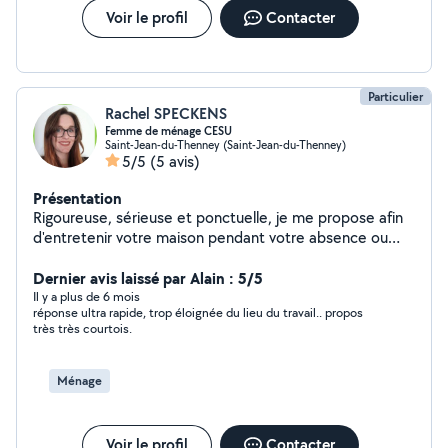
Voir le profil
Contacter
Particulier
Rachel SPECKENS
Femme de ménage CESU
Saint-Jean-du-Thenney (Saint-Jean-du-Thenney)
5/5
(5 avis)
Présentation
Rigoureuse, sérieuse et ponctuelle, je me propose afin
d'entretenir votre maison pendant votre absence ou
votre présence. La présence de vos amis animaux n'est
pas un problème étant passionnée d'animaux. Je
Dernier avis laissé par Alain : 5/5
fonctionne maintenant en CESU (plus en auto-
Il y a plus de 6 mois
réponse ultra rapide, trop éloignée du lieu du travail.. propos
entreprise).
très très courtois.
Ménage
Voir le profil
Contacter