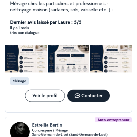
Ménage chez les particuliers et professionnels -
nettoyage maison (surfaces, sols, vaisselle etc..) -
nettoyage vitres - nettoyage terasse - nettoyage jeux
extérieurs - nettoyage voiture - nettoyage de cheminée
Dernier avis laissé par Laure : 5/5
- nettoyage déménagement - nettoyage des
Il y a 1 mois
très bon dialogue
conteneurs poubelles - nettoyage spécifique selon
besoins (four, réfrigérateur etc) - rangement - laver le
linge - repassage - entretient extérieur (tondre,
arrosage etc..) - préparation de brunch
Ménage
Voir le profil
Contacter
Auto-entrepreneur
Estrellia Bertin
Conciergerie / Ménage
Saint-Germain-de-Livet (Saint-Germain-de-Livet)