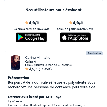
Nos utilisateurs nous évaluent
4,6/5
4,6/5
Calculé à partir de 48731 avis
Calculé à partir de 66000 avis
Particulier
Carine Milinaire
Carine M
Lisieux (Hauteville Jean de la Fontaine)
4,6/5
(14 avis)
Présentation
Bonjour , Aide à domicile sérieuse et polyvalente Vous
recherchez une personne de confiance pour vous aider
au quotidien ? Je propose mes services avec sérieux et
efficacité. Ménage (entretien, grand nettoyage, remise
Dernier avis laissé par Aziz : 5/5
en état) Courses et aide aux déplacements Aide à la
Il y a 1 mois
Communication fluide et rapide. Très satisfait de Carine, je
cuisine / préparation de repas Babysitting Autres aides