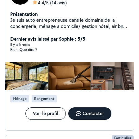
4,4/5
(14 avis)
Présentation
Je suis auto entrepreneuse dans le domaine de la
conciergerie, ménage à domicile/ gestion hôtel, air bnb,
gîte, maison d'hôte, maison particulier Actuellement en
Gestion complète sur Air bnb, gîte, ou autres location.
Dernier avis laissé par Sophie : 5/5
Je suis disponible également pour les particuliers
Il y a 6 mois
Rien. Que dire ?
comme professionnel, Je travail avec des produits
professionnel. Je respecterai vos demandes ainsi que
vos besoins. N'hésiter pas à me contacter pour plus de
renseignements.615387862
Ménage
Rangement
Voir le profil
Contacter
Particulier