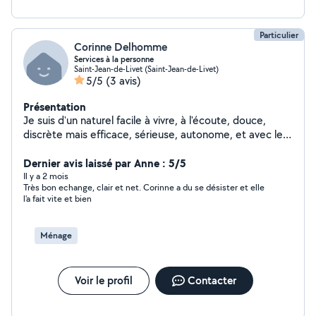
Particulier
Corinne Delhomme
Services à la personne
Saint-Jean-de-Livet (Saint-Jean-de-Livet)
5/5
(3 avis)
Présentation
Je suis d'un naturel facile à vivre, à l'écoute, douce,
discrète mais efficace, sérieuse, autonome, et avec le
sourire. Vous pouvez vous reposer sur moi ! Je m'adapte
aisément à vos besoins. Ménage hebdomadaire et
Dernier avis laissé par Anne : 5/5
exceptionnel Aide aux courses Entretien du linge Aide
Il y a 2 mois
Très bon echange, clair et net. Corinne a du se désister et elle
au rangement et réorganisation Multi-tâches au sein de
l'a fait vite et bien
la maison parce que la vie c'est comme ça...Ça retourne
la maison tous les jours ! Cuisine quotidienne familiale ou
de conserves Petit entretien de jardin Veille pendant
Ménage
vos vacances (arrosage plantes et autres besoins....je
profite de votre absence pour faire le ménage de
printemps ) Et si vous avez des enfants ou des
Voir le profil
Contacter
animaux...C'est pas grave !!! ....Je connais bien et
J'ADORE !