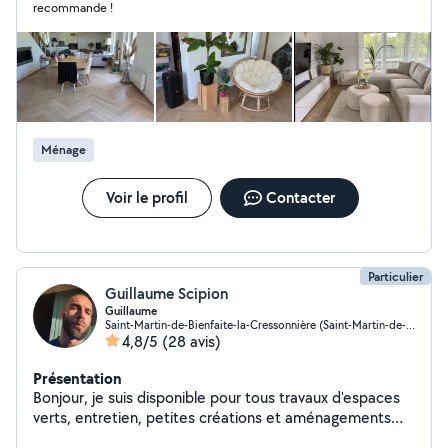
recommande !
selon vos besoins Mes atouts : Sérieuse et ponctuelle
Minutieuse et organisée Adaptable à toutes les
demandes Secteur : jusqu'à 30 à 35 km autour de
Lisieux Tarif : à définir selon la prestation Contactez-moi
pour plus d'informations. Réponse rapide. Disponible
dès maintenant (semaine et /ou week end )
Ménage
Voir le profil
Contacter
Particulier
Guillaume Scipion
Guillaume
Saint-Martin-de-Bienfaite-la-Cressonnière (Saint-Martin-de-Bienfaite-la-Cressonnière)
4,8/5
(28 avis)
Présentation
Bonjour, je suis disponible pour tous travaux d'espaces
verts, entretien, petites créations et aménagements
paysagers, 15 ans d'expérience. Polyvalent et sérieux je