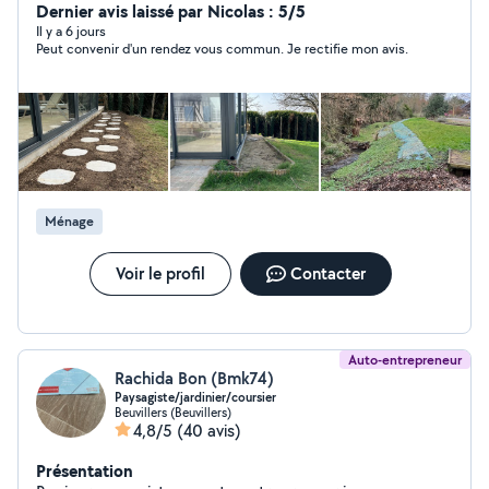
reste à votre disposition pour tous renseignements.
Dernier avis laissé par Nicolas : 5/5
Il y a 6 jours
Peut convenir d'un rendez vous commun. Je rectifie mon avis.
Ménage
Voir le profil
Contacter
Auto-entrepreneur
Rachida Bon (Bmk74)
Paysagiste/jardinier/coursier
Beuvillers (Beuvillers)
4,8/5
(40 avis)
Présentation