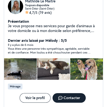
Mathilde Le Maitre
Toujours disponible
Saint-Désir (Saint-Désir)
4,7/5
(19 avis)
Présentation
Je vous propose mes services pour garde d'animaux à
votre domicile ou à mon domicile selon préférence,
habituer aux animaux je serais chouchouter les vôtres.
N'hésitez pas à m'envoyer un message pour plus de
Dernier avis laissé par Mélody : 5/5
renseignements
Il y a plus de 6 mois
Vous êtes une personne très sympathique, agréable, serviable
et de confiance. Mon loulou a été chouchouter pendant ces 5
jours et je vous le confierai mille fois les yeux fermés. Encore
merci pour tout et a vendredi pour les retrouvailles ;)
Ménage
Voir le profil
Contacter