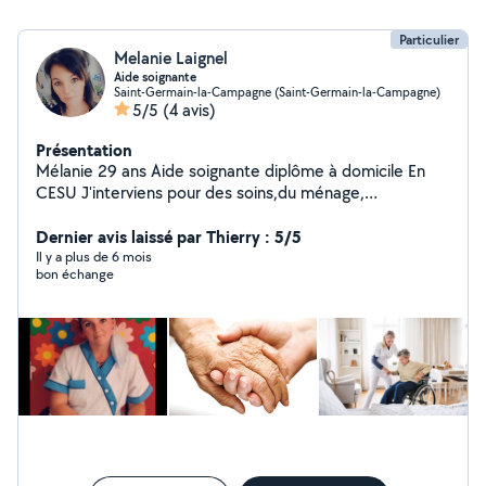
Particulier
Melanie Laignel
Aide soignante
Saint-Germain-la-Campagne (Saint-Germain-la-Campagne)
5/5
(4 avis)
Présentation
Mélanie 29 ans Aide soignante diplôme à domicile En
CESU J'interviens pour des soins,du ménage,
accompagnement aux courses ou rendez-vous. Juste un
temp d'accompagnement ou aide pour vos démarches
Dernier avis laissé par Thierry : 5/5
administratives. 16 de l'heure. N'hésitez pas a me
Il y a plus de 6 mois
bon échange
contacter