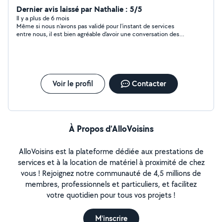
tonte et taillage de haies, je ne possède pas le matériel
Dernier avis laissé par Nathalie : 5/5
mais je peux l'emprunter selon la disponibilité du
Il y a plus de 6 mois
Même si nous n'avons pas validé pour l'instant de services
matériel. Je peux aussi garder vos petits compagnons à
entre nous, il est bien agréable d'avoir une conversation des
quatre pattes mais aussi les NAC à votre domicile sauf
plus courtoises par messagerie ! Merci de son écoute en tout
les serpents qui est ma phobie. Je peux aussi m'occuper
cas.
de vos animaux de la ferme et de vos plantes en votre
absence (je suis passionnée par le monde de la faune et
de la flore ) Je peux aider aussi au déménagement.
Voir le profil
Contacter
À Propos d’AlloVoisins
AlloVoisins est la plateforme dédiée aux prestations de
services et à la location de matériel à proximité de chez
vous ! Rejoignez notre communauté de 4,5 millions de
membres, professionnels et particuliers, et facilitez
votre quotidien pour tous vos projets !
M'inscrire