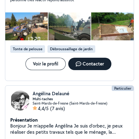
terrassement démolition ou Achat revente Location,
porte voiture
Tonte de pelouse
Débroussaillage de jardin
Voir le profil
Contacter
Particulier
Angélina Delauné
Multi-taches
Saint-Mards-de-Fresne (Saint-Mards-de-Fresne)
4,4/5
(7 avis)
Présentation
Bonjour Je m'appelle Angélina Je suis d'orbec, je peux
réaliser des petits travaux tels que le ménage, la
peinture, le désherbage, montage de meubles Pour la