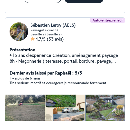
Auto-entrepreneur
Sébastien Leroy (AELS)
Paysagiste qualifié
Beuvillers (Beuvillers)
4,7/5
(33 avis)
Présentation
+ 15 ans d'expérience Création, aménagement paysagé
8h - Maçonnerie ( terrasse, portail, bordure, pavage,
carrelage, muré...) - Terrassement ( nivellement,
talutage, bassin, tranché...) - Aménagement ( allée,
Dernier avis laissé par Raphaël : 5/5
massif, enrochement, clôture, terrain de pétanque...) -
Il y a plus de 6 mois
Très sérieux, réactif et courageux je recommande fortement
Entretien ( tonte, débrousaillage, broyage...) +
EXPÉRIENCES PERSONNELLES - Rénovation maison -
Tout types de bricolage N'hésitez pas pour quelconques
questions. Avec grand plaisir pour vous conseiller.
Cordialement Sébastien