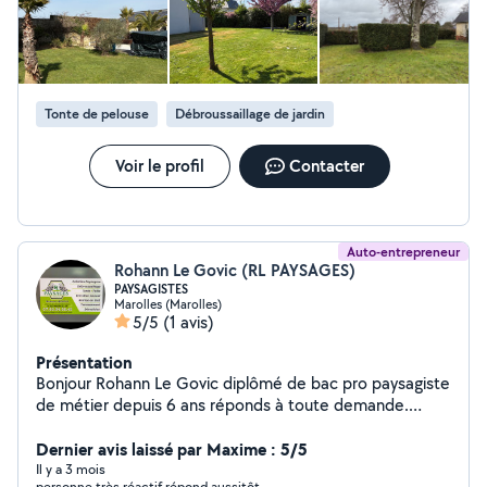
Tonte de pelouse
Débroussaillage de jardin
Voir le profil
Contacter
Auto-entrepreneur
Rohann Le Govic (RL PAYSAGES)
PAYSAGISTES
Marolles (Marolles)
5/5
(1 avis)
Présentation
Bonjour Rohann Le Govic diplômé de bac pro paysagiste
de métier depuis 6 ans réponds à toute demande.
Redonne vie à vos jardins. Votre jardin, notre passion !
RL PAYSAGES réalise : Entretien, Tonte, taille de haie
Dernier avis laissé par Maxime : 5/5
petite création, maçonnerie, maçonnerie paysager,
Il y a 3 mois
personne très réactif répond aussitôt