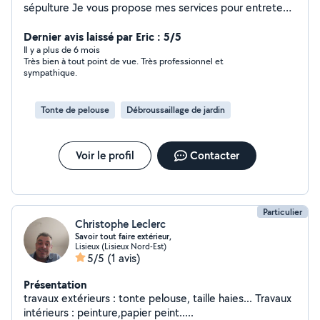
sépulture Je vous propose mes services pour entretenir
vos espaces verts (tondre, débroussailler, tailler des
haies, nettoyer une terrasse, entretien de massifs,
Dernier avis laissé par Eric : 5/5
ramassage de feuilles...) Egalement pour entretenir vos
Il y a plus de 6 mois
Très bien à tout point de vue. Très professionnel et
espaces intérieur (nettoyage de vitre, poncer , monter
sympathique.
un meuble...) Pour de plus amples informations je reste
à votre disposition
Tonte de pelouse
Débroussaillage de jardin
Voir le profil
Contacter
Particulier
Christophe Leclerc
Savoir tout faire extérieur,
Lisieux (Lisieux Nord-Est)
5/5
(1 avis)
Présentation
travaux extérieurs : tonte pelouse, taille haies... Travaux
intérieurs : peinture,papier peint.....