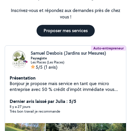
Inscrivez-vous et répondez aux demandes près de chez
vous !
Proposer mes services
Auto-entrepreneur
Samuel Desbois (Jardins sur Mesures)
Paysagiste
Les Places (Les Places)
5/5
(1 avis)
Présentation
Bonjour je propose mais service en tant que micro
entreprise avec 50 % crédit d'impôt immédiate vous
payer que la moitié de la facture Entretien d'espaces
verts Taille haie et arbustes Désherbage Élagage
Dernier avis laissé par Julia : 5/5
Création Pose Clôture Pose barrière Devis gratuit
Il y a 27 jours
Très bon travail je recommande