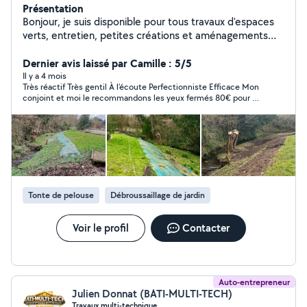
Présentation
Bonjour, je suis disponible pour tous travaux d'espaces
verts, entretien, petites créations et aménagements
paysagers, 15 ans d'expérience. Polyvalent et sérieux je
reste à votre disposition pour tous renseignements.
Dernier avis laissé par Camille : 5/5
Il y a 4 mois
Très réactif Très gentil À l’écoute Perfectionniste Efficace Mon
conjoint et moi le recommandons les yeux fermés 80€ pour 3
heures de travail
Tonte de pelouse
Débroussaillage de jardin
Voir le profil
Contacter
Auto-entrepreneur
Julien Donnat (BATI-MULTI-TECH)
Travaux multi-technique