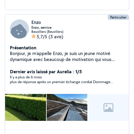
Particulier
Enzo
Enzo, service
Beuvillers (Beuvillers)
3,7/5
(3 avis)
Présentation
Bonjour, je m'appelle Enzo, je suis un jeune motivé
dynamique avec beaucoup de motivation qui vous
propose ses services pour vous aider à entretenir vos
extérieurs et autres petits travaux diverses. Je suis
Dernier avis laissé par Aurelia : 1/5
toujours appliquée en ce que je fais je suis disponible
Il y a plus de 6 mois
plus de réponse après un premier échange cordial Dommage...
assez rapidement avec un travail de qualité.