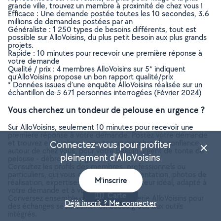
grande ville, trouvez un membre à proximité de chez vous !
Efficace : Une demande postée toutes les 10 secondes, 3.6
millions de demandes postées par an
Généraliste : 1 250 types de besoins différents, tout est
possible sur AlloVoisins, du plus petit besoin aux plus grands
projets.
Rapide : 10 minutes pour recevoir une première réponse à
votre demande
Qualité / prix : 4 membres AlloVoisins sur 5* indiquent
qu’AlloVoisins propose un bon rapport qualité/prix
* Données issues d’une enquête AlloVoisins réalisée sur un
échantillon de 5 671 personnes interrogées (Février 2024)
Vous cherchez un tondeur de pelouse en urgence ?
Sur AlloVoisins, seulement 10 minutes pour recevoir une
première réponse à votre demande. Postez votre demande
et trouvez en quelques minutes un membre de confiance,
Connectez-vous pour profiter
autour de chez vous, pour votre besoin urgent de tonte de
pleinement d'AlloVoisins
pelouse - débroussaillage
Consultez les profils des membres, professionnels ou
particuliers, qui vous ont contacté. Présentation, photos de
M'inscrire
réalisation, expertises, avis : trouvez l'offreur idéal, adapté à
votre demande et à votre budget.
Carte
Conversez ensemble depuis la messagerie AlloVoisins pour
Déjà inscrit ? Me connecter
des échanges sécurisés et efficaces grâce aux outils
intégrés.