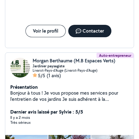
Voir le profil
Contacter
Auto-entrepreneur
Morgan Berthaume (M.B Espaces Verts)
Jardinier paysagiste
Livarot-Pays-d'Auge (Livarot-Pays-d'Auge)
5/5
(1 avis)
Présentation
Bonjour à tous ! Je vous propose mes services pour
l'entretien de vos jardins Je suis adhérent à la
coopérative Unipros qui vous permet de bénéficier de
la réduction d'impôt ou l'avance immédiate de 50% sur
Dernier avis laissé par Sylvie : 5/5
votre facture Tonte de pelouse Taille de haie
Il y a 2 mois
Très sérieux
Débroussaillage Évacuation de déchets verts Broyage
de déchets verts Petit élagage/abattage Désherbage
Plantation