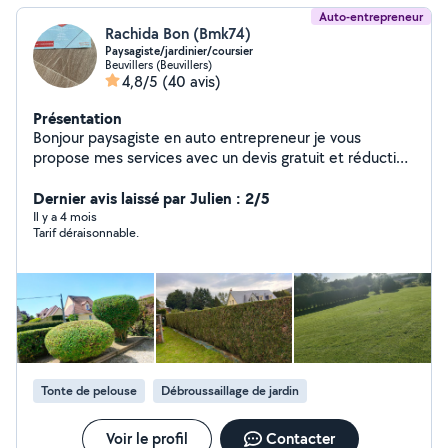
Auto-entrepreneur
Rachida Bon (Bmk74)
Paysagiste/jardinier/coursier
Beuvillers (Beuvillers)
4,8/5
(40 avis)
Présentation
Bonjour paysagiste en auto entrepreneur je vous
propose mes services avec un devis gratuit et réduction
d impots de 50% .je propose aussi un service Coursier
toute distance pour tous déplacements courses /rdv
Dernier avis laissé par Julien : 2/5
etc... a partir de 10 euros
Il y a 4 mois
Tarif déraisonnable.
Tonte de pelouse
Débroussaillage de jardin
Voir le profil
Contacter