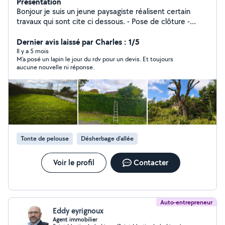
Présentation
Bonjour je suis un jeune paysagiste réalisent certain
travaux qui sont cite ci dessous. - Pose de clôture -
Tonte de pelouse - Taille de haie - Création de massif -
Création de gazon - Taille et élagage d'arbres - Remise
Dernier avis laissé par Charles : 1/5
en état jardin ou champ
Il y a 5 mois
M'a posé un lapin le jour du rdv pour un devis. Et toujours
aucune nouvelle ni réponse.
Tonte de pelouse
Désherbage d'allée
Voir le profil
Contacter
Auto-entrepreneur
Eddy eyrignoux
Agent immobilier