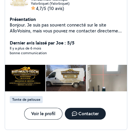
Valorbiquet (Valorbiquet)
4,7/5
(10 avis)
Présentation
Bonjour. Je suis pas souvent connecté sur le site
AlloVoisins, mais vous pouvez me contacter directement
par téléphone au zéro six / vingt-trois / quatre-vingt-un /
trente-huit / soixante-huit Je suis un professionnel du
Dernier avis laissé par Joe : 5/5
bâtiment. Je vous propose un grand nombre de services
Il y a plus de 6 mois
bonne communication
que je réalise avec passion, minutie et
professionnalisme. RÉNOVATION & CRÉATION
ENTRETIEN & AMÉNAGEMENT INTÉRIEUR/EXTÉRIEUR -
BROYAGE & ÉLAGAGE ~ Devis gratuit
Tonte de pelouse
Voir le profil
Contacter