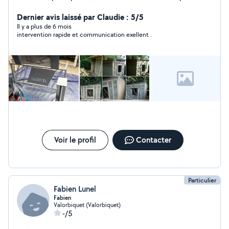
parquet ,maçonnerie coffrage béton rénovation toutes
surfaces peinture pistolet. anciennement SACOBAT
Dernier avis laissé par Claudie : 5/5
rénovation orbec
Il y a plus de 6 mois
intervention rapide et communication exellent .
Voir le profil
Contacter
Particulier
Fabien Lunel
Fabien
Valorbiquet (Valorbiquet)
-/5