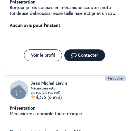
Présentation
Bonjour je mis connais en mécanique scooter moto
tondeuse débroussailleuse taille haie ect je et un cap
maintenant des bâtiments je peut aider si besoin d'aide
pour des travaux je peut aidé pour faire les haïe la
Aucun avis pour l'instant
pelouse jardin bricolage peinture montage de meubles
ect
Voir le profil
Contacter
Particulier
Jean Michel Lievin
Mécanicien auto
Lisieux (Lisieux Sud)
4,3/5
(6 avis)
Présentation
Mecanicien a domicile toute marque