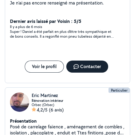
Je n'ai pas encore renseigné ma présentation.
Dernier avis laissé par Voisin : 5/5
Il y a plus de 6 mois
Super ! Daniel a été parfait en plus d'être très sympathique et
de bons conseils. Il a regonflé mon pneu tubeless déjanté en
moins de temps qu'il en faut pour le dire ! Un grand merci et un
Grand bravo.
Voir le profil
Contacter
Particulier
Eric Martinez
Rénovation intérieur
Orbec (Orbec)
4,2/5
(6 avis)
Présentation
Posé de carrelage faïence , aménagement de combles ,
isolation , placoplatre , enduit et Ttes finitions ,pose de