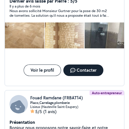
travaux intérieur exterieur N hésiter pas à nous
Dernier avis laissé par Pierre : 5/5
contacter Devis gratuit !
Il y a plus de 6 mois
Nous avons sollicité Monsieur Gurtner pour la pose de 30 m2
de tomettes. La solution qu'il nous a proposée était tout à fait
adéquate (tomettes collées sur le carrelage existant) et le
résultat est à la hauteur de nos exigences. Le travail réalisé a
été proprement fait et exécuté dans les temps. En résumé,
Monsieur Gurtner nous a donné entièrement satisfaction et
nous le recommandons sans hésiter.
Voir le profil
Contacter
Auto-entrepreneur
Fouad Ramdane (FRBAT14)
Placo,Carrelage,plomberie
Lisieux (Hauteville Saint-Exupery)
5/5
(1 avis)
Présentation
Bonjour nous proposons notre savoir-faire et notre