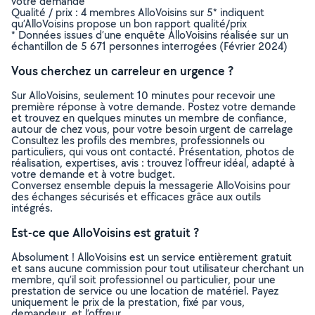
votre demande
Qualité / prix : 4 membres AlloVoisins sur 5* indiquent
qu’AlloVoisins propose un bon rapport qualité/prix
* Données issues d’une enquête AlloVoisins réalisée sur un
échantillon de 5 671 personnes interrogées (Février 2024)
Vous cherchez un carreleur en urgence ?
Sur AlloVoisins, seulement 10 minutes pour recevoir une
première réponse à votre demande. Postez votre demande
et trouvez en quelques minutes un membre de confiance,
autour de chez vous, pour votre besoin urgent de carrelage
Consultez les profils des membres, professionnels ou
particuliers, qui vous ont contacté. Présentation, photos de
réalisation, expertises, avis : trouvez l'offreur idéal, adapté à
votre demande et à votre budget.
Conversez ensemble depuis la messagerie AlloVoisins pour
des échanges sécurisés et efficaces grâce aux outils
intégrés.
Est-ce que AlloVoisins est gratuit ?
Absolument ! AlloVoisins est un service entièrement gratuit
et sans aucune commission pour tout utilisateur cherchant un
membre, qu’il soit professionnel ou particulier, pour une
prestation de service ou une location de matériel. Payez
uniquement le prix de la prestation, fixé par vous,
demandeur, et l’offreur.