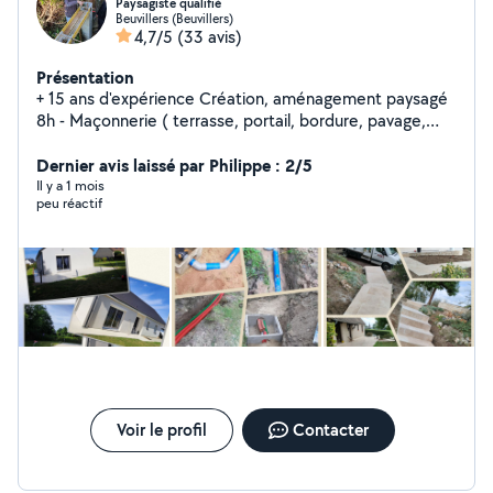
Paysagiste qualifié
Beuvillers (Beuvillers)
4,7/5
(33 avis)
Présentation
+ 15 ans d'expérience Création, aménagement paysagé
8h - Maçonnerie ( terrasse, portail, bordure, pavage,
carrelage, muré...) - Terrassement ( nivellement,
talutage, bassin, tranché...) - Aménagement ( allée,
Dernier avis laissé par Philippe : 2/5
massif, enrochement, clôture, terrain de pétanque...) -
Il y a 1 mois
peu réactif
Entretien ( tonte, débrousaillage, broyage...) +
EXPÉRIENCES PERSONNELLES - Rénovation maison -
Tout types de bricolage N'hésitez pas pour quelconques
questions. Avec grand plaisir pour vous conseiller.
Cordialement Sébastien
Voir le profil
Contacter