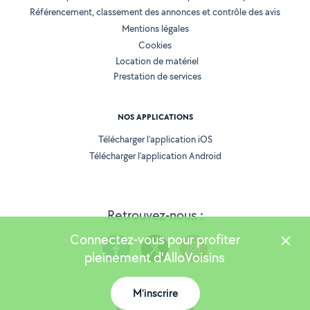
Référencement, classement des annonces et contrôle des avis
Mentions légales
Cookies
Location de matériel
Prestation de services
NOS APPLICATIONS
Télécharger l’application iOS
Télécharger l’application Android
Retrouvez-nous :
Connectez-vous pour profiter
pleinement d'AlloVoisins
M'inscrire
Version 25.5.3
Carte