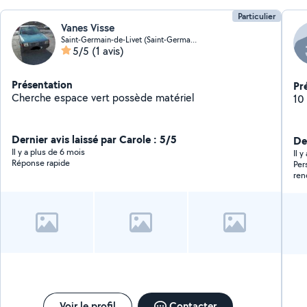
Particulier
Vanes Visse
Saint-Germain-de-Livet (Saint-Germain-de-Livet)
5/5
(1 avis)
Présentation
Pr
Cherche espace vert possède matériel
10
Dernier avis laissé par Carole : 5/5
Der
Il y a plus de 6 mois
Il 
Réponse rapide
Per
ren
Voir le profil
Contacter