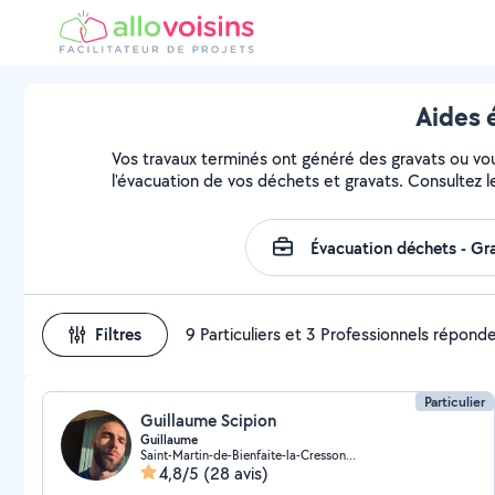
Aides 
Vos travaux terminés ont généré des gravats ou vous
l'évacuation de vos déchets et gravats. Consultez l
Filtres
9 Particuliers et 3 Professionnels répond
Particulier
Guillaume Scipion
Guillaume
Saint-Martin-de-Bienfaite-la-Cressonnière (Saint-Martin-de-Bienfaite-la-Cressonnière)
4,8/5
(28 avis)