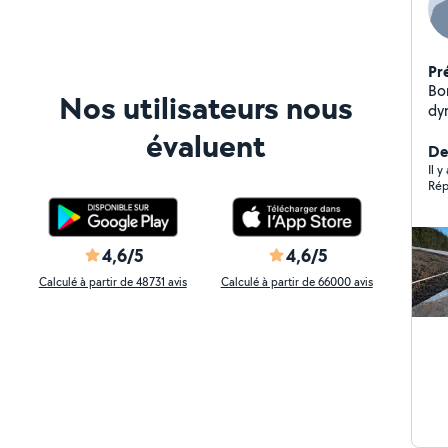
Pr
Bon
Nos utilisateurs nous
dy
pr
évaluent
ext
Der
tou
Il 
Rép
as
4,6/5
4,6/5
Calculé à partir de 48731 avis
Calculé à partir de 66000 avis