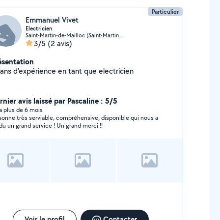
Particulier
Emmanuel Vivet
Electricien
Saint-Martin-de-Mailloc (Saint-Martin-de-Mailloc)
3/5
(2 avis)
ésentation
 ans d'expérience en tant que electricien
nier avis laissé par Pascaline : 5/5
y a plus de 6 mois
sonne très serviable, compréhensive, disponible qui nous a
du un grand service ! Un grand merci !!
Voir le profil
Contacter