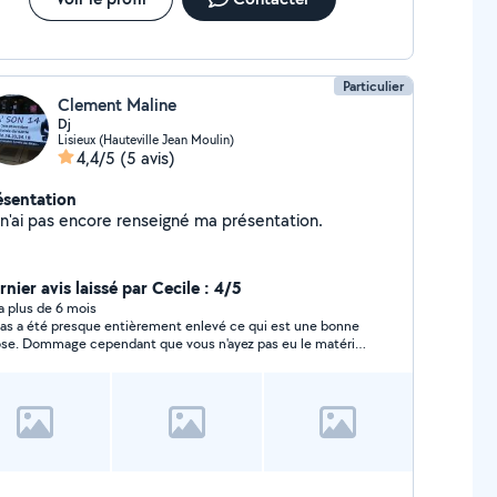
Particulier
Clement Maline
Dj
Lisieux (Hauteville Jean Moulin)
4,4/5
(5 avis)
ésentation
Je n'ai pas encore renseigné ma présentation.
nier avis laissé par Cecile : 4/5
y a plus de 6 mois
tas a été presque entièrement enlevé ce qui est une bonne
se. Dommage cependant que vous n'ayez pas eu le matériel
pté comme je l'avais précisé (grosse remorque ou camion
ne), cela vous aurait évité plusieurs aller-retours et ainsi de
ver le travail trop long.