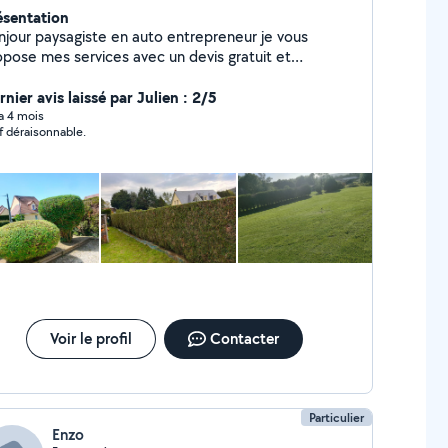
ésentation
jour paysagiste en auto entrepreneur je vous
opose mes services avec un devis gratuit et
duction d impots de 50% .je propose aussi un
rvice Coursier toute distance pour tous
nier avis laissé par Julien : 2/5
déplacements courses /rdv etc... a partir de 10 euros
 a 4 mois
if déraisonnable.
Voir le profil
Contacter
Particulier
Enzo