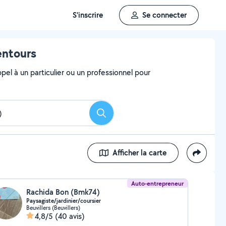
S'inscrire
Se connecter
entours
el à un particulier ou un professionnel pour
Rechercher
Afficher la carte
Auto-entrepreneur
Rachida Bon (Bmk74)
Paysagiste/jardinier/coursier
Beuvillers (Beuvillers)
4,8/5
(40 avis)