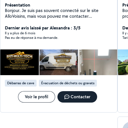
Présentation
Pr
Bonjour. Je suis pas souvent connecté sur le site
Bon
AlloVoisins, mais vous pouvez me contacter
pr
directement par téléphone au zéro six / vingt-trois /
ré
quatre-vingt-un / trente-huit / soixante-huit Je suis un
Dernier avis laissé par Alexandra : 3/5
se
Der
professionnel du bâtiment. Je vous propose un grand
Il y a plus de 6 mois
Il y
Pas eu de réponse à ma demande.
Tar
nombre de services que je réalise avec passion,
minutie et professionnalisme. RÉNOVATION &
CRÉATION ENTRETIEN & AMÉNAGEMENT
INTÉRIEUR/EXTÉRIEUR - BROYAGE & ÉLAGAGE ~ Devis
gratuit
Débarras de cave
Évacuation de déchets ou gravats
Voir le profil
Contacter