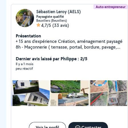
Auto-entrepreneur
Sébastien Leroy (AELS)
Paysagiste qualifié
Beuvillers (Beuvillers)
4,7/5
(33 avis)
Présentation
+ 15 ans d'expérience Création, aménagement paysagé
8h - Maçonnerie ( terrasse, portail, bordure, pavage,
carrelage, muré...) - Terrassement ( nivellement,
talutage, bassin, tranché...) - Aménagement ( allée,
Dernier avis laissé par Philippe : 2/5
massif, enrochement, clôture, terrain de pétanque...) -
Il y a 1 mois
peu réactif
Entretien ( tonte, débrousaillage, broyage...) +
EXPÉRIENCES PERSONNELLES - Rénovation maison -
Tout types de bricolage N'hésitez pas pour
quelconques questions. Avec grand plaisir pour vous
conseiller. Cordialement Sébastien
Voir le profil
Contacter