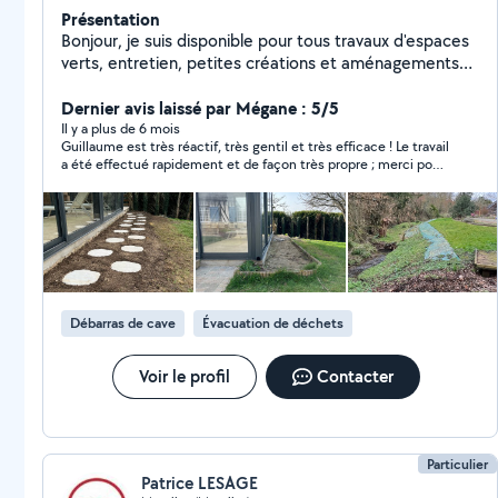
Présentation
Bonjour, je suis disponible pour tous travaux d'espaces
verts, entretien, petites créations et aménagements
paysagers, 15 ans d'expérience. Polyvalent et sérieux je
reste à votre disposition pour tous renseignements.
Dernier avis laissé par Mégane : 5/5
Il y a plus de 6 mois
Guillaume est très réactif, très gentil et très efficace ! Le travail
a été effectué rapidement et de façon très propre ; merci pour
le petit coup de propre supplémentaire. Je le recommande
totalement !
Débarras de cave
Évacuation de déchets
Voir le profil
Contacter
Particulier
Patrice LESAGE