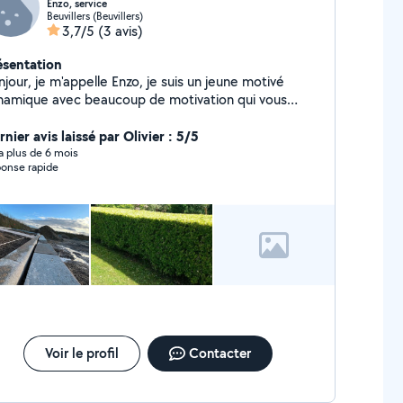
Enzo, service
Beuvillers (Beuvillers)
3,7/5
(3 avis)
ésentation
jour, je m'appelle Enzo, je suis un jeune motivé
namique avec beaucoup de motivation qui vous
opose ses services pour vous aider à entretenir vos
érieurs et autres petits travaux diverses. Je suis
nier avis laissé par Olivier : 5/5
jours appliquée en ce que je fais je suis disponible
y a plus de 6 mois
onse rapide
sez rapidement avec un travail de qualité.
Voir le profil
Contacter