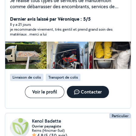
Je réalise tous types de services de manutention
comme débarrasser des encombrants, services de
livraison, etc Je me tiens disponible pour toute
demande.
Dernier avis laissé par Véronique : 5/5
Il y a 21 jours
je recommande vivement, très gentil et prend grand soin des
matériaux . merci a lui
Livraison de colis
Transport de colis
Voir le profil
Contacter
Particulier
Kenol Badette
Ouvrier paysagiste
Reims (Hincmar-Sud)
4,8/5
(30 avis)