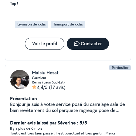
Top !
aider
Livraison de colis
Transport de colis
Voir le profil
Contacter
Particulier
Malsiu Hesat
Carreleur
Reims (Laon Sud-Est)
4,4/5
(17 avis)
Présentation
Bonjour je suis à votre service posé du carrelage sale de
bain revêtement du sol parquete ragreage pose de
porte et fenêtre
Dernier avis laissé par Séverine : 5/5
Il y a plus de 6 mois
Tout c'est très bien passé . Il est ponctuel et très gentil . Merci