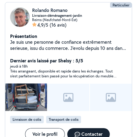
Particulier
Rolando Romano
Livraison-déménagement-jardin
Reims (Neufchatel-Nord-Est)
4,9/5
(16 avis)
Présentation
Je suis une personne de confiance extrêmement
serieuse, issu du commerce. J'evolu depuis 10 ans dans
des professions plus techniques, auxquelles s'ajoutent
mes nombreux loisirs et activités, ce qui m'a permis de
Dernier avis laissé par Shelsy : 5/5
développer des capacités de bricolage, de jardinage, de
jeudi à 18h
Très arrangeant, disponible et rapide dans les échanges. Tout
transport logistique, relationnelles et commerciales.
s’est parfaitement bien passé pour la récupération du meuble.
Réel autodidacte polyvalent, je propose de mettre tous
Merci encore pour votre aide !
ces talents au service de la communauté Allô Voisins.
Livraison de colis
Transport de colis
Voir le profil
Contacter