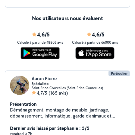
Nos utilisateurs nous évaluent
4,6/5
4,6/5
Calculé à partir de 48803 avis
Calculé à partir de 66000 avis
Particulier
Aaron Pierre
Spécialiste
Saint-Brice-Courcelles (Saint-Brice-Courcelles)
4,7/5
(165 avis)
Présentation
Déménagement, montage de meuble, jardinage,
débarassement, informatique, garde d'animaux et
d'enfants etc. Pour résumer, si vous avez besoin de
quelque chose, je sais presque tout faire et même si je
Dernier avis laissé par Stephanie : 5/5
ne sais pas le faire, je trouverai quelqu'un pour vous
vendredi à 7h