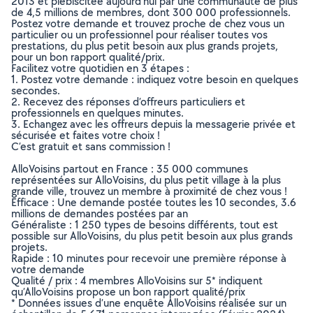
2013 et plébiscitée aujourd’hui par une communauté de plus
de 4,5 millions de membres, dont 300 000 professionnels.
Postez votre demande et trouvez proche de chez vous un
particulier ou un professionnel pour réaliser toutes vos
prestations, du plus petit besoin aux plus grands projets,
pour un bon rapport qualité/prix.
Facilitez votre quotidien en 3 étapes :
1. Postez votre demande : indiquez votre besoin en quelques
secondes.
2. Recevez des réponses d’offreurs particuliers et
professionnels en quelques minutes.
3. Echangez avec les offreurs depuis la messagerie privée et
sécurisée et faites votre choix !
C’est gratuit et sans commission !
AlloVoisins partout en France : 35 000 communes
représentées sur AlloVoisins, du plus petit village à la plus
grande ville, trouvez un membre à proximité de chez vous !
Efficace : Une demande postée toutes les 10 secondes, 3.6
millions de demandes postées par an
Généraliste : 1 250 types de besoins différents, tout est
possible sur AlloVoisins, du plus petit besoin aux plus grands
projets.
Rapide : 10 minutes pour recevoir une première réponse à
votre demande
Qualité / prix : 4 membres AlloVoisins sur 5* indiquent
qu’AlloVoisins propose un bon rapport qualité/prix
* Données issues d’une enquête AlloVoisins réalisée sur un