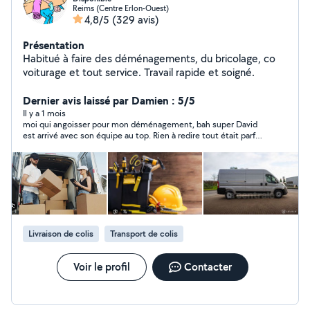
Reims (Centre Erlon-Ouest)
4,8/5
(329 avis)
Présentation
Habitué à faire des déménagements, du bricolage, co
voiturage et tout service. Travail rapide et soigné.
Dernier avis laissé par Damien : 5/5
Il y a 1 mois
moi qui angoisser pour mon déménagement, bah super David
est arrivé avec son équipe au top. Rien à redire tout était parfait
de A jusqu'à Z, travail soigné, méthodologie, sérieux et
beaucoup de conversation, merci David et ton équipe
Livraison de colis
Transport de colis
Voir le profil
Contacter