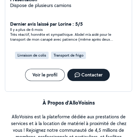
Dispose de plusieurs camions
Dernier avis laissé par Lorine : 5/5
Il y a plus de 6 mois
Très réactif, honnête et sympathique. Abdel m’a aidé pour le
transport de mon canapé avec patience (même après deux
allers-retours !) et m’a donné de précieux conseils. Je
recommande vivement.
Livraison de colis
Transport de frigo
Voir le profil
Contacter
À Propos d’AlloVoisins
AlloVoisins est la plateforme dédiée aux prestations de
services et à la location de matériel à proximité de chez
vous ! Rejoignez notre communauté de 4,5 millions de
membres, professionnels et particuliers, et facilitez