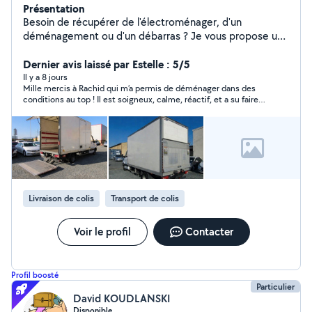
Présentation
Besoin de récupérer de l'électroménager, d'un
déménagement ou d'un débarras ? Je vous propose un
service rapide, efficace et sérieux .N'hésitez pas à me
contacter pour plus d'informations.
Dernier avis laissé par Estelle : 5/5
Il y a 8 jours
Mille mercis à Rachid qui m’a permis de déménager dans des
conditions au top ! Il est soigneux, calme, réactif, et a su faire
au mieux pour que tout se passe parfaitement. Ce fut un plaisir
de faire appel à lui !
Livraison de colis
Transport de colis
Voir le profil
Contacter
Profil boosté
Particulier
David KOUDLANSKI
Disponible