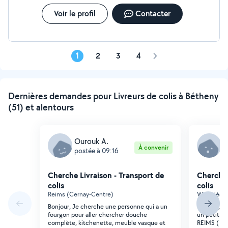
Voir le profil
Contacter
1
2
3
4
Page
suivante
Dernières demandes pour Livreurs de colis à Bétheny
(51) et alentours
Ourouk A.
C
À convenir
postée à 09:16
p
Cherche Livraison - Transport de
Cherche 
colis
colis
Reims (Cernay-Centre)
Witry-lès-
Bonjour, Je cherche une personne qui a un
Bonjour, je
fourgon pour aller chercher douche
un petit c
complète, kitchenette, meuble vasque et
REIMS ( se