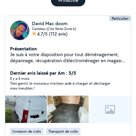
M'inscrire
Particulier
David Mac doom
Canteleu (Cite Verte-Zone b)
4,7/5
(112 avis)
Présentation
Je suis à votre disposition pour tout déménagement,
dépannage, récupération d'électroménager en magasin
et livraison chez vous. Et vous débarrassez de vos
Dernier avis laissé par Am : 5/5
encombrants si besoin. Pour plus d'informations hésitez
Il y a 4 mois
Très gentil, le monsieur m’a bien aidé à charger et décharger
mes meubles !
Livraison de colis
Transport de colis