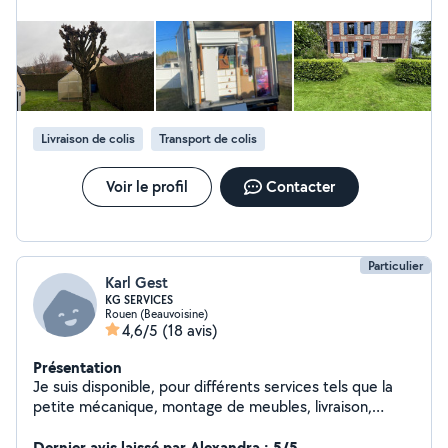
Livraison de colis
Transport de colis
Voir le profil
Contacter
Particulier
Karl Gest
KG SERVICES
Rouen (Beauvoisine)
4,6/5
(18 avis)
Présentation
Je suis disponible, pour différents services tels que la
petite mécanique, montage de meubles, livraison,
machine à laver, frigo, et tout autres produits de ce
style. Je dispose d'un fourgon et d'un diable pour
Dernier avis laissé par Alexandra : 5/5