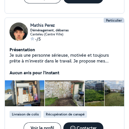
Particulier
Mathis Perez
Déménagement, débarras
Canteleu (Centre Ville)
-/5
Présentation
Je suis une personne sérieuse, motivée et toujours
prête à m'investir dans le travail. Je propose mes
services pour le débarras et le déménagement, avec
efficacité et bonne organisation. Ponctuel, dynamique
Aucun avis pour l'instant
et soigneux, je fais en sorte que chaque mission se
déroule dans les meilleures conditions, en respectant
vos biens et vos attentes. Que ce soit pour vider un
logement, transporter des meubles ou vous aider lors
d'un déménagement, je suis là pour vous simplifier la
tâche. N'hésitez pas à me contacter !
Livraison de colis
Récupération de canapé
Voir le profil
Contacter