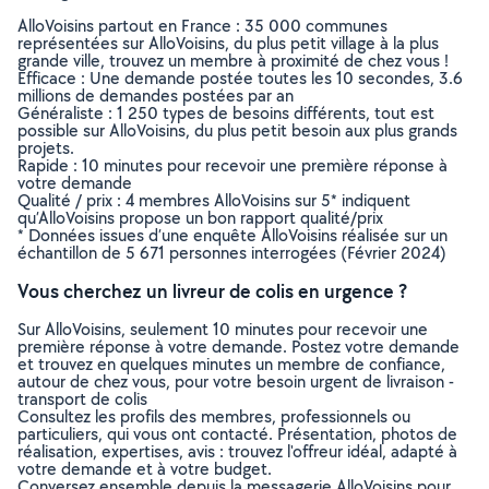
AlloVoisins partout en France : 35 000 communes
représentées sur AlloVoisins, du plus petit village à la plus
grande ville, trouvez un membre à proximité de chez vous !
Efficace : Une demande postée toutes les 10 secondes, 3.6
millions de demandes postées par an
Généraliste : 1 250 types de besoins différents, tout est
possible sur AlloVoisins, du plus petit besoin aux plus grands
projets.
Rapide : 10 minutes pour recevoir une première réponse à
votre demande
Qualité / prix : 4 membres AlloVoisins sur 5* indiquent
qu’AlloVoisins propose un bon rapport qualité/prix
* Données issues d’une enquête AlloVoisins réalisée sur un
échantillon de 5 671 personnes interrogées (Février 2024)
Vous cherchez un livreur de colis en urgence ?
Sur AlloVoisins, seulement 10 minutes pour recevoir une
première réponse à votre demande. Postez votre demande
et trouvez en quelques minutes un membre de confiance,
autour de chez vous, pour votre besoin urgent de livraison -
transport de colis
Consultez les profils des membres, professionnels ou
particuliers, qui vous ont contacté. Présentation, photos de
réalisation, expertises, avis : trouvez l'offreur idéal, adapté à
votre demande et à votre budget.
Conversez ensemble depuis la messagerie AlloVoisins pour