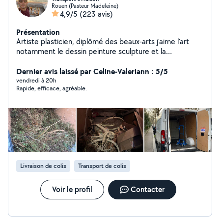
Rouen (Pasteur Madeleine)
4,9/5
(223 avis)
Présentation
Artiste plasticien, diplômé des beaux-arts j'aime l'art
notamment le dessin peinture sculpture et la
décoration, j'aime aussi le bricolage en général,
montage de meubles, je propose mes services selon le
Dernier avis laissé par Celine-Valeriann : 5/5
besoin de mes clients, transport, aide au
vendredi à 20h
Rapide, efficace, agréable.
déménagement, débarras, livraison,
Livraison de colis
Transport de colis
Voir le profil
Contacter