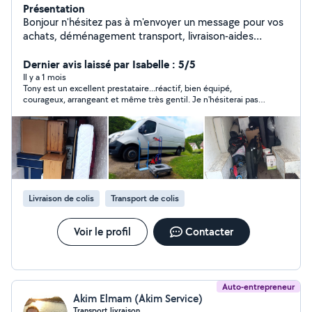
Présentation
Bonjour n'hésitez pas à m'envoyer un message pour vos
achats, déménagement transport, livraison-aides
Disponible 7/7, réponse rapide
Dernier avis laissé par Isabelle : 5/5
Il y a 1 mois
Tony est un excellent prestataire...réactif, bien équipé,
courageux, arrangeant et même très gentil. Je n'hésiterai pas à
faire appel à lui de nouveau, si nécessaire. Merci à lui.
Livraison de colis
Transport de colis
Voir le profil
Contacter
Auto-entrepreneur
Akim Elmam (Akim Service)
Transport livraison