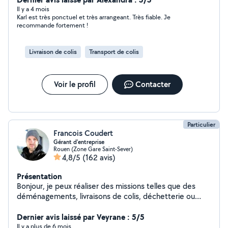
monter tout ça. Je suis disponible aussi pour vos
Il y a 4 mois
Karl est très ponctuel et très arrangeant. Très fiable. Je
livraisons de particuliers à particuliers, de Dieppe a
recommande fortement !
Elbeuf en passant par bien d'autres villes ;)
Livraison de colis
Transport de colis
Voir le profil
Contacter
Particulier
Francois Coudert
Gérant d'entreprise
Rouen (Zone Gare Saint-Sever)
4,8/5
(162 avis)
Présentation
Bonjour, je peux réaliser des missions telles que des
déménagements, livraisons de colis, déchetterie ou
encore coaching sportif. J'ai beaucoup de disponibilités
N hesitez pas a me contacter je vous répondrai
Dernier avis laissé par Veyrane : 5/5
rapidement.
Il y a plus de 6 mois