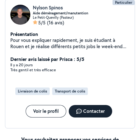
Particulier
Nylson Spinos
Aide déménagement/manutention
Le Petit-Quevilly (Pasteur)
5/5
(16 avis)
Présentation
Pour vous expliquer rapidement, je suis étudiant à
Rouen et je réalise différents petits jobs le week-end
afin de financer mes études. Je serais ravi de pouvoir
travailler pour vous aider
Dernier avis laissé par Prisca : 5/5
Il y a 20 jours
Très gentil et très efficace
Livraison de colis
Transport de colis
Voir le profil
Contacter
Vous souhaitez proposer vos services de