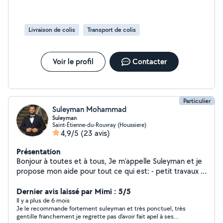
Livraison de colis
Transport de colis
Voir le profil
Contacter
Particulier
Suleyman Mohammad
Suleyman
Saint-Étienne-du-Rouvray (Houssiere)
4,9/5
(23 avis)
Présentation
Bonjour à toutes et à tous, Je m'appelle Suleyman et je
propose mon aide pour tout ce qui est: - petit travaux -
Pose de cadres au mur - manutention - Réparations
Smartphones ( Écrans, Batteries, Désoxydation, Etc ) -
Dernier avis laissé par Mimi : 5/5
Livraisons de courses - Assemblage de meubles en tout
Il y a plus de 6 mois
Je le recommande fortement suleyman et très ponctuel, très
genre - Assemblage de dressing - Pose de lustres et
gentille franchement je regrette pas d’avoir fait apel à ses
éclairage sur murs ou plafonds intérieur et extérieur -