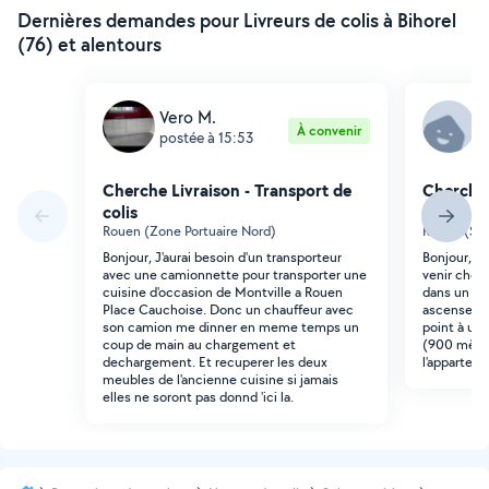
Dernières demandes pour Livreurs de colis à Bihorel
(76) et alentours
Vero M.
L
À convenir
postée à 15:53
p
Cherche Livraison - Transport de
Cherche 
colis
colis
Rouen (Zone Portuaire Nord)
Rouen (Sap
Bonjour, J'aurai besoin d'un transporteur
Bonjour, J
avec une camionnette pour transporter une
venir cher
cuisine d'occasion de Montville a Rouen
dans un ap
Place Cauchoise. Donc un chauffeur avec
ascenseur)
son camion me dinner en meme temps un
point à un 
coup de main au chargement et
(900 mètre
dechargement. Et recuperer les deux
l'appartem
meubles de l'ancienne cuisine si jamais
elles ne soront pas donnd 'ici la.