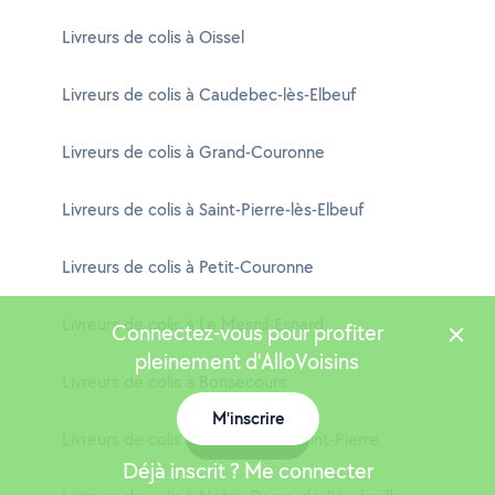
Livreurs de colis à Oissel
Livreurs de colis à Caudebec-lès-Elbeuf
Livreurs de colis à Grand-Couronne
Livreurs de colis à Saint-Pierre-lès-Elbeuf
Livreurs de colis à Petit-Couronne
Livreurs de colis à Le Mesnil-Esnard
Connectez-vous pour profiter
pleinement d'AlloVoisins
Livreurs de colis à Bonsecours
M'inscrire
Carte
Livreurs de colis à Franqueville-Saint-Pierre
Déjà inscrit ? Me connecter