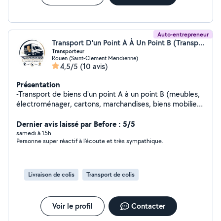
Auto-entrepreneur
Transport D'un Point A À Un Point B (Transport d'un point A à un point B)
Transporteur
Rouen (Saint-Clement Meridienne)
4,5/5
(10 avis)
Présentation
-Transport de biens d'un point A à un point B (meubles,
électroménager, cartons, marchandises, biens mobiliers
etc...) -Retrait de vos achat (magasin, Leboncoin, etc...)
- Petits déménagements - Débarras d'encombrants
Dernier avis laissé par Before : 5/5
DISPONIBLE 7j/7
samedi à 15h
Personne super réactif à l'écoute et très sympathique.
Livraison de colis
Transport de colis
Voir le profil
Contacter