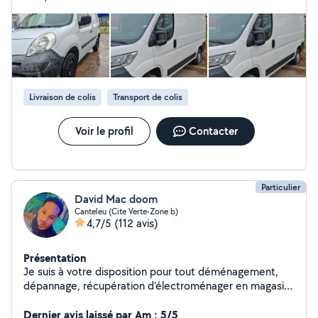
efficace à su prendre une initiative utile en nettoyant l'endroit
de stockage. Merci encore!
Livraison de colis
Transport de colis
Voir le profil
Contacter
Particulier
David Mac doom
Canteleu (Cite Verte-Zone b)
4,7/5
(112 avis)
Présentation
Je suis à votre disposition pour tout déménagement,
dépannage, récupération d'électroménager en magasin
et livraison chez vous. Et vous débarrassez de vos
Dernier avis laissé par Am : 5/5
encombrants si besoin. Pour plus d'informations hésitez