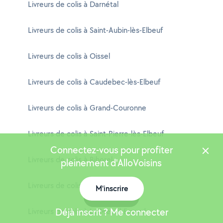
Livreurs de colis à Darnétal
Livreurs de colis à Saint-Aubin-lès-Elbeuf
Livreurs de colis à Oissel
Livreurs de colis à Caudebec-lès-Elbeuf
Livreurs de colis à Grand-Couronne
Livreurs de colis à Saint-Pierre-lès-Elbeuf
Connectez-vous pour profiter
Livreurs de colis à Bihorel
pleinement d'AlloVoisins
Livreurs de colis à Petit-Couronne
M'inscrire
Carte
Déjà inscrit ? Me connecter
Livreurs de colis à Le Mesnil-Esnard