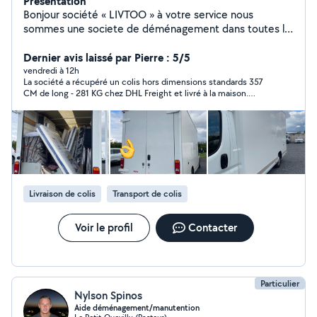
Présentation
Bonjour société « LIVTOO » à votre service nous
sommes une societe de déménagement dans toutes la
France . Notre matériel : - Couvertures de protection . -
Housses de protection ( sommier + matelas ) . - Sangles
Dernier avis laissé par Pierre : 5/5
pour attacher le mobilier + l'électroménager . - 3 diables
vendredi à 12h
La société a récupéré un colis hors dimensions standards 357
dernière génération qui montent et qui descendent les
CM de long - 281 KG chez DHL Freight et livré à la maison.
escaliers . Nous effectuons également : - Livraison de
Réactivité depuis le début des échanges. Ponctuel et de plus
mobilier + montage de meubles . - Livraison
très bonne attitude. Merci encore.
d'électroménager + installation . - Nettoyage
d'appartements et de maisons avant et après
demenagement . - Nettoyage de terrasse,muret,toiture
au Karcher dernière génération 190bars . Vous pouvez
également nous contacter à tout moment par
Livraison de colis
Transport de colis
téléphone ou bien par message sûr mon profil
directement . Bien cordialement .
Voir le profil
Contacter
Particulier
Nylson Spinos
Aide déménagement/manutention