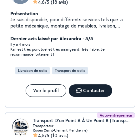
4,6/5
(18 avis)
Présentation
Je suis disponible, pour différents services tels que la
petite mécanique, montage de meubles, livraison,
machine à laver, frigo, et tout autres produits de ce
style. Je dispose d'un fourgon et d'un diable pour
Dernier avis laissé par Alexandra : 5/5
monter tout ça. Je suis disponible aussi pour vos
Il y a 4 mois
Karl est très ponctuel et très arrangeant. Très fiable. Je
livraisons de particuliers à particuliers, de Dieppe a
recommande fortement !
Elbeuf en passant par bien d'autres villes ;)
Livraison de colis
Transport de colis
Voir le profil
Contacter
Auto-entrepreneur
Transport D'un Point A À Un Point B (Transport d'un point A à un point B)
Transporteur
Rouen (Saint-Clement Meridienne)
4,5/5
(10 avis)