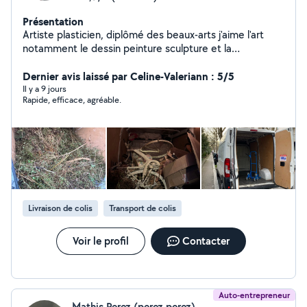
Présentation
Artiste plasticien, diplômé des beaux-arts j'aime l'art
notamment le dessin peinture sculpture et la
décoration, j'aime aussi le bricolage en général,
montage de meubles, je propose mes services selon le
Dernier avis laissé par Celine-Valeriann : 5/5
besoin de mes clients, transport, aide au
Il y a 9 jours
Rapide, efficace, agréable.
déménagement, débarras, livraison,
Livraison de colis
Transport de colis
Voir le profil
Contacter
Auto-entrepreneur
Mathis Perez (perez perez)