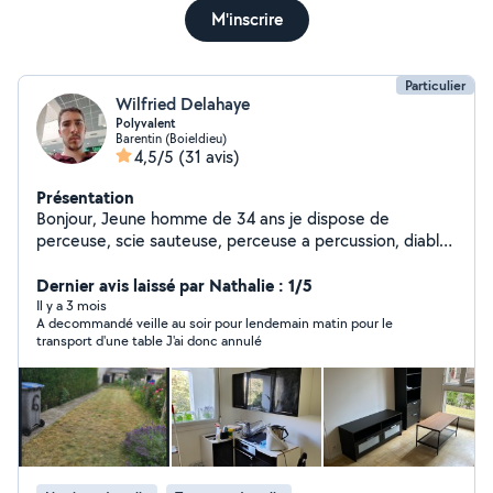
M'inscrire
Particulier
Wilfried Delahaye
Polyvalent
Barentin (Boieldieu)
4,5/5
(31 avis)
Présentation
Bonjour, Jeune homme de 34 ans je dispose de
perceuse, scie sauteuse, perceuse a percussion, diable,
chariot de transport, tonnelle mais aussi je suis à
disposition pour tous montage de mobilier , peinture,
Dernier avis laissé par Nathalie : 1/5
tonte de gazon
Il y a 3 mois
A decommandé veille au soir pour lendemain matin pour le
transport d'une table J'ai donc annulé