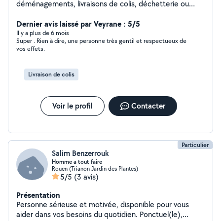
déménagements, livraisons de colis, déchetterie ou
encore coaching sportif. J'ai beaucoup de disponibilités
N hesitez pas a me contacter je vous répondrai
Dernier avis laissé par Veyrane : 5/5
rapidement.
Il y a plus de 6 mois
Super . Rien à dire, une personne très gentil et respectueux de
vos effets.
Livraison de colis
Voir le profil
Contacter
Particulier
Salim Benzerrouk
Homme a tout faire
Rouen (Trianon Jardin des Plantes)
5/5
(3 avis)
Présentation
Personne sérieuse et motivée, disponible pour vous
aider dans vos besoins du quotidien. Ponctuel(le),