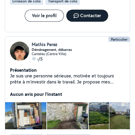
Livraison de colis
Transport de colis
Voir le profil
Contacter
Particulier
Mathis Perez
Déménagement, débarras
Canteleu (Centre Ville)
-/5
Présentation
Je suis une personne sérieuse, motivée et toujours
prête à m'investir dans le travail. Je propose mes
services pour le débarras et le déménagement, avec
efficacité et bonne organisation. Ponctuel, dynamique
Aucun avis pour l'instant
et soigneux, je fais en sorte que chaque mission se
déroule dans les meilleures conditions, en respectant
vos biens et vos attentes. Que ce soit pour vider un
logement, transporter des meubles ou vous aider lors
d'un déménagement, je suis là pour vous simplifier la
tâche. N'hésitez pas à me contacter !