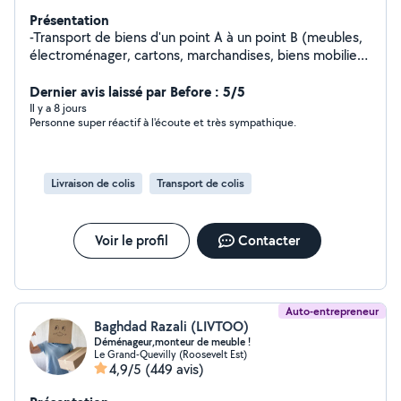
Présentation
-Transport de biens d'un point A à un point B (meubles,
électroménager, cartons, marchandises, biens mobiliers
etc...) -Retrait de vos achat (magasin, Leboncoin, etc...)
- Petits déménagements - Débarras d'encombrants
Dernier avis laissé par Before : 5/5
DISPONIBLE 7j/7
Il y a 8 jours
Personne super réactif à l'écoute et très sympathique.
Livraison de colis
Transport de colis
Voir le profil
Contacter
Auto-entrepreneur
Baghdad Razali (LIVTOO)
Déménageur,monteur de meuble !
Le Grand-Quevilly (Roosevelt Est)
4,9/5
(449 avis)