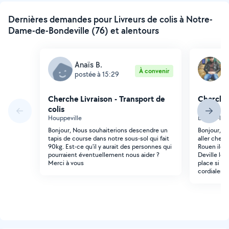
Dernières demandes pour Livreurs de colis à Notre-
Dame-de-Bondeville (76) et alentours
Anaïs B.
K
À convenir
postée à 15:29
p
Cherche Livraison - Transport de
Cherche 
colis
colis
Houppeville
Déville-lè
Bonjour, Nous souhaiterions descendre un
Bonjour, n'
tapis de course dans notre sous-sol qui fait
aller cherc
90kg. Est-ce qu'il y aurait des personnes qui
Rouen ile l
pourraient éventuellement nous aider ?
Deville le
Merci à vous
place si bes
cordialem