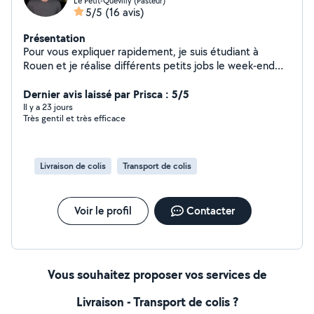
Le Petit-Quevilly (Pasteur)
5/5
(16 avis)
Présentation
Pour vous expliquer rapidement, je suis étudiant à
Rouen et je réalise différents petits jobs le week-end
afin de financer mes études. Je serais ravi de pouvoir
travailler pour vous aider
Dernier avis laissé par Prisca : 5/5
Il y a 23 jours
Très gentil et très efficace
Livraison de colis
Transport de colis
Voir le profil
Contacter
Vous souhaitez proposer vos services de
Livraison - Transport de colis ?