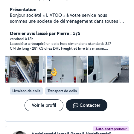
Présentation
Bonjour société « LIVTOO » à votre service nous
sommes une societe de déménagement dans toutes la
France . Notre matériel : - Couvertures de protection . -
Housses de protection ( sommier + matelas ) . - Sangles
Dernier avis laissé par Pierre : 5/5
pour attacher le mobilier + l'électroménager . - 3 diables
vendredi à 12h
La société a récupéré un colis hors dimensions standards 357
dernière génération qui montent et qui descendent les
CM de long - 281 KG chez DHL Freight et livré à la maison.
escaliers . Nous effectuons également : - Livraison de
Réactivité depuis le début des échanges. Ponctuel et de plus
mobilier + montage de meubles . - Livraison
très bonne attitude. Merci encore.
d'électroménager + installation . - Nettoyage
d'appartements et de maisons avant et après
demenagement . - Nettoyage de terrasse,muret,toiture
au Karcher dernière génération 190bars . Vous pouvez
également nous contacter à tout moment par
Livraison de colis
Transport de colis
téléphone ou bien par message sûr mon profil
directement . Bien cordialement .
Voir le profil
Contacter
Auto-entrepreneur
Abdelhamid Ismail (Ismail Abdelhamid)