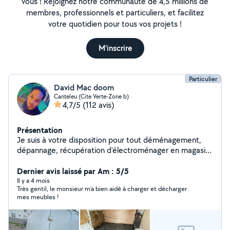
vous ! Rejoignez notre communauté de 4,5 millions de
membres, professionnels et particuliers, et facilitez
votre quotidien pour tous vos projets !
M'inscrire
Particulier
David Mac doom
Canteleu (Cite Verte-Zone b)
4,7/5
(112 avis)
Présentation
Je suis à votre disposition pour tout déménagement,
dépannage, récupération d'électroménager en magasin
et livraison chez vous. Et vous débarrassez de vos
Dernier avis laissé par Am : 5/5
encombrants si besoin. Pour plus d'informations hésitez
Il y a 4 mois
Très gentil, le monsieur m’a bien aidé à charger et décharger
mes meubles !