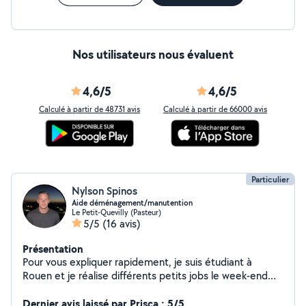
Nos utilisateurs nous évaluent
4,6/5
4,6/5
Calculé à partir de 48731 avis
Calculé à partir de 66000 avis
Particulier
Nylson Spinos
Aide déménagement/manutention
Le Petit-Quevilly (Pasteur)
5/5
(16 avis)
Présentation
Pour vous expliquer rapidement, je suis étudiant à
Rouen et je réalise différents petits jobs le week-end
afin de financer mes études. Je serais ravi de pouvoir
travailler pour vous aider
Dernier avis laissé par Prisca : 5/5