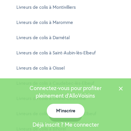
Livreurs de colis à Montivilliers
Livreurs de colis à Maromme
Livreurs de colis à Darnétal
Livreurs de colis à Saint-Aubin-lès-Elbeuf
Livreurs de colis à Oissel
Livreurs de colis à Caudebec-lès-Elbeuf
Connectez-vous pour profiter
pleinement d'AlloVoisins
Livreurs de colis à Grand-Couronne
M'inscrire
Livreurs de colis à Saint-Pierre-lès-Elbeuf
Carte
Déjà inscrit ? Me connecter
Livreurs de colis à Bihorel