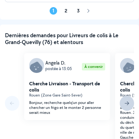
1
2
3
Page
suivante
Dernières demandes pour Livreurs de colis à Le
Grand-Quevilly (76) et alentours
Angela D.
L
À convenir
postée à 13:05
p
Cherche Livraison - Transport de
Cherche 
colis
colis
Rouen (Zone Gare Saint-Sever)
Rouen (Sai
Bonjour, recherche quelq'un pour aller
Bonjour, je
chercher un frigo et le monter 2 personne
affaires de
serait mieux
Rouen. Je 
conduire (
du décharge
du quartier
ville de ro
Gauche (qu