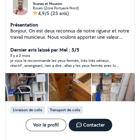
Younes et Mounim
Rouen (Zone Portuaire Nord)
4,9/5
(25 avis)
Présentation
Bonjour, On est deux reconnus de notre rigueur et notre
travail municieux. Nous voulons apporter une valeur
ajoutée aux prestations demandées dans les différents
domaines. Une bonne expérience dans le
Dernier avis laissé par Mel : 5/5
déménagement, Nous aimons faciliter la vie aux autres
Il y a 2 mois
je vous le recommande les yeux fermés, très très sérieux,
et la satisfaction de nos clients est notre priorité. Merci
réactif , arrangeant, rien a dire , allez y les yeux fermés avec lui
de votre visite et de votre confiance.
.merci en tout cas .
Livraison de colis
Transport de colis
Voir le profil
Contacter