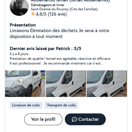
Déménageurs et livrer
Saint-Étienne-du-Rouvray (Cite des Familles)
4,8/5
(126 avis)
Présentation
Livraisons Élimination des déchets Je serai à votre
disposition à tout moment
Dernier avis laissé par Patrick : 5/5
Il y a 8 jours
Prestation de qualité ! Ismail est agréable, réactive et efficace.
Il est professionnel . Je recommande vivement car il est
efficace à su prendre une initiative utile en nettoyant l'endroit
de stockage. Merci encore!
Livraison de colis
Transport de colis
Voir le profil
Contacter