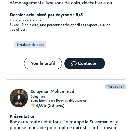
déménagements, livraisons de colis, déchetterie ou
encore coaching sportif. J'ai beaucoup de disponibilités
N hesitez pas a me contacter je vous répondrai
Dernier avis laissé par Veyrane : 5/5
rapidement.
Il y a plus de 6 mois
Super . Rien à dire, une personne très gentil et respectueux de
vos effets.
Livraison de colis
Voir le profil
Contacter
Particulier
Suleyman Mohammad
Suleyman
Saint-Étienne-du-Rouvray (Houssiere)
4,9/5
(23 avis)
Présentation
Bonjour à toutes et à tous, Je m'appelle Suleyman et je
propose mon aide pour tout ce qui est: - petit travaux -