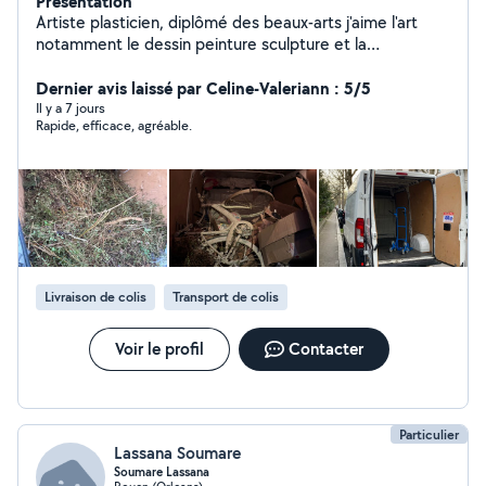
Présentation
Artiste plasticien, diplômé des beaux-arts j'aime l'art
notamment le dessin peinture sculpture et la
décoration, j'aime aussi le bricolage en général,
montage de meubles, je propose mes services selon le
Dernier avis laissé par Celine-Valeriann : 5/5
besoin de mes clients, transport, aide au
Il y a 7 jours
Rapide, efficace, agréable.
déménagement, débarras, livraison,
Livraison de colis
Transport de colis
Voir le profil
Contacter
Particulier
Lassana Soumare
Soumare Lassana