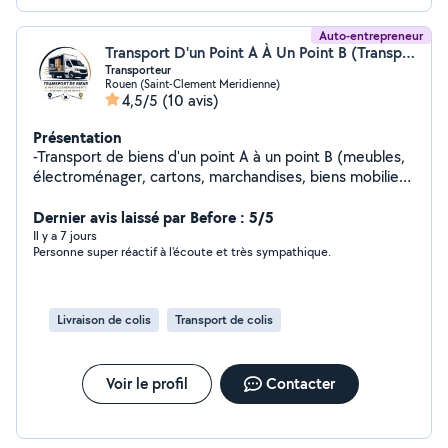
Auto-entrepreneur
Transport D'un Point A À Un Point B (Transport d'un point A à un point B)
Transporteur
Rouen (Saint-Clement Meridienne)
4,5/5
(10 avis)
Présentation
-Transport de biens d'un point A à un point B (meubles,
électroménager, cartons, marchandises, biens mobiliers
etc...) -Retrait de vos achat (magasin, Leboncoin, etc...)
- Petits déménagements - Débarras d'encombrants
Dernier avis laissé par Before : 5/5
DISPONIBLE 7j/7
Il y a 7 jours
Personne super réactif à l'écoute et très sympathique.
Livraison de colis
Transport de colis
Voir le profil
Contacter