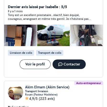
Disponible 7/7, réponse rapide
Dernier avis laissé par Isabelle : 5/5
Il y a 1 mois
Tony est un excellent prestataire...réactif, bien équipé,
courageux, arrangeant et même très gentil. Je n'hésiterai pas à
faire appel à lui de nouveau, si nécessaire. Merci à lui.
Livraison de colis
Transport de colis
Voir le profil
Contacter
Auto-entrepreneur
Akim Elmam (Akim Service)
Transport livraison
Rouen (Pasteur Madeleine)
4,9/5
(223 avis)