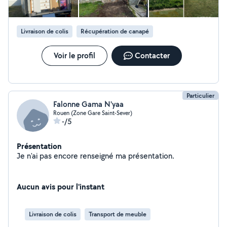
d'un déménagement, je suis là pour vous simplifier la
tâche. N'hésitez pas à me contacter !
Livraison de colis
Récupération de canapé
Voir le profil
Contacter
Particulier
Falonne Gama N'yaa
Rouen (Zone Gare Saint-Sever)
-/5
Présentation
Je n'ai pas encore renseigné ma présentation.
Aucun avis pour l'instant
Livraison de colis
Transport de meuble