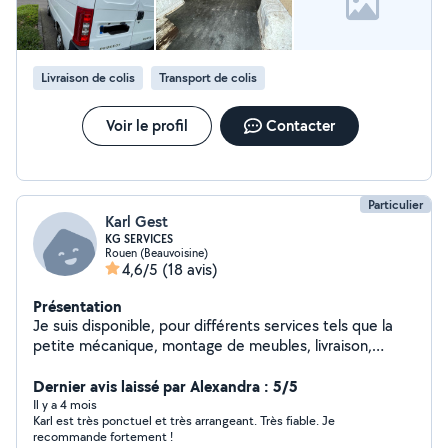
Livraison de colis
Transport de colis
Voir le profil
Contacter
Particulier
Karl Gest
KG SERVICES
Rouen (Beauvoisine)
4,6/5
(18 avis)
Présentation
Je suis disponible, pour différents services tels que la
petite mécanique, montage de meubles, livraison,
machine à laver, frigo, et tout autres produits de ce
style. Je dispose d'un fourgon et d'un diable pour
Dernier avis laissé par Alexandra : 5/5
monter tout ça. Je suis disponible aussi pour vos
Il y a 4 mois
Karl est très ponctuel et très arrangeant. Très fiable. Je
livraisons de particuliers à particuliers, de Dieppe a
recommande fortement !
Elbeuf en passant par bien d'autres villes ;)