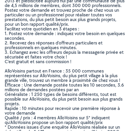
2013 et plébiscitée aujourd’hui par une communauté de plus
de 4,5 millions de membres, dont 300 000 professionnels.
Postez votre demande et trouvez proche de chez vous un
particulier ou un professionnel pour réaliser toutes vos
prestations, du plus petit besoin aux plus grands projets,
pour un bon rapport qualité/prix.
Facilitez votre quotidien en 3 étapes :
1. Postez votre demande : indiquez votre besoin en quelques
secondes.
2. Recevez des réponses d’offreurs particuliers et
professionnels en quelques minutes.
3. Echangez avec les offreurs depuis la messagerie privée et
sécurisée et faites votre choix !
C’est gratuit et sans commission !
AlloVoisins partout en France : 35 000 communes
représentées sur AlloVoisins, du plus petit village à la plus
grande ville, trouvez un membre à proximité de chez vous !
Efficace : Une demande postée toutes les 10 secondes, 3.6
millions de demandes postées par an
Généraliste : 1 250 types de besoins différents, tout est
possible sur AlloVoisins, du plus petit besoin aux plus grands
projets.
Rapide : 10 minutes pour recevoir une première réponse à
votre demande
Qualité / prix : 4 membres AlloVoisins sur 5* indiquent
qu’AlloVoisins propose un bon rapport qualité/prix
* Données issues d’une enquête AlloVoisins réalisée sur un