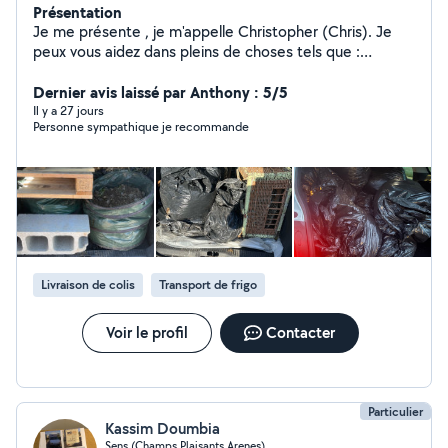
Présentation
Je me présente , je m'appelle Christopher (Chris). Je
peux vous aidez dans pleins de choses tels que :
Manutention, locations diverses, évacuation de tout
type, aide de transport (pour vos courses ou tout
Dernier avis laissé par Anthony : 5/5
autres raisons), ménage/aide au ménage.. Je suis réactif
Il y a 27 jours
Personne sympathique je recommande
, à l'écoute de vos besoins, respectueux, bienveillant et
surtout polyvalent ! En l'attente de vous rendre service ,
pour tout autres demandes ou questions je me tiens à
votre écoute
Livraison de colis
Transport de frigo
Voir le profil
Contacter
Particulier
Kassim Doumbia
Sens (Champs Plaisants Arenes)