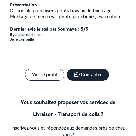
Présentation
Disponible pour divers petits travaux de bricolage.
Montage de meubles .. petite plomberie , évacuation
de petits déchets/gravats. Disponible également pour
faire vos courses ou vous emmener en courses, rdv
Dernier avis laissé par Soumaya : 5/5
médicaux etc.
Il y a plus de 6 mois
Je le conseille
Voir le profil
Contacter
Vous souhaitez proposer vos services de
Livraison - Transport de colis ?
Inscrivez-vous et répondez aux demandes près de chez
vous !