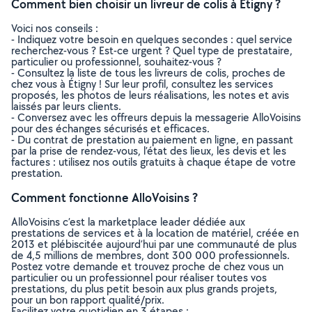
Comment bien choisir un livreur de colis à Étigny ?
Voici nos conseils :
- Indiquez votre besoin en quelques secondes : quel service
recherchez-vous ? Est-ce urgent ? Quel type de prestataire,
particulier ou professionnel, souhaitez-vous ?
- Consultez la liste de tous les livreurs de colis, proches de
chez vous à Étigny ! Sur leur profil, consultez les services
proposés, les photos de leurs réalisations, les notes et avis
laissés par leurs clients.
- Conversez avec les offreurs depuis la messagerie AlloVoisins
pour des échanges sécurisés et efficaces.
- Du contrat de prestation au paiement en ligne, en passant
par la prise de rendez-vous, l’état des lieux, les devis et les
factures : utilisez nos outils gratuits à chaque étape de votre
prestation.
Comment fonctionne AlloVoisins ?
AlloVoisins c’est la marketplace leader dédiée aux
prestations de services et à la location de matériel, créée en
2013 et plébiscitée aujourd’hui par une communauté de plus
de 4,5 millions de membres, dont 300 000 professionnels.
Postez votre demande et trouvez proche de chez vous un
particulier ou un professionnel pour réaliser toutes vos
prestations, du plus petit besoin aux plus grands projets,
pour un bon rapport qualité/prix.
Facilitez votre quotidien en 3 étapes :