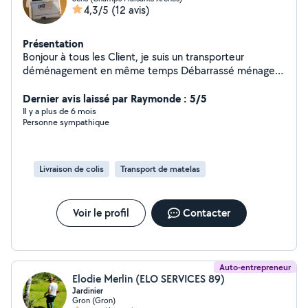
4,3/5
(12 avis)
Présentation
Bonjour à tous les Client, je suis un transporteur
déménagement en même temps Débarrassé ménage,
tout ce qui est bricole, général, bâtiment cordialement
Kassim
Dernier avis laissé par Raymonde : 5/5
Il y a plus de 6 mois
Personne sympathique
Livraison de colis
Transport de matelas
Voir le profil
Contacter
Auto-entrepreneur
Elodie Merlin (ELO SERVICES 89)
Jardinier
Gron (Gron)