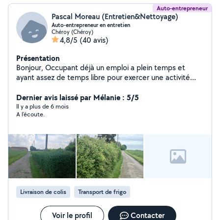
Auto-entrepreneur
Pascal Moreau (Entretien&Nettoyage)
Auto-entrepreneur en entretien
Chéroy (Chéroy)
4,8/5
(40 avis)
Présentation
Bonjour, Occupant déjà un emploi a plein temps et
ayant assez de temps libre pour exercer une activité
secondaire, en tant que nouvel autoentrepreneur je
propose mes services comme entretien nettoyage
Dernier avis laissé par Mélanie : 5/5
intérieure /extérieur et livraison dans la mesure du
Il y a plus de 6 mois
A l'écoute.
possible et capacité.
Livraison de colis
Transport de frigo
Voir le profil
Contacter