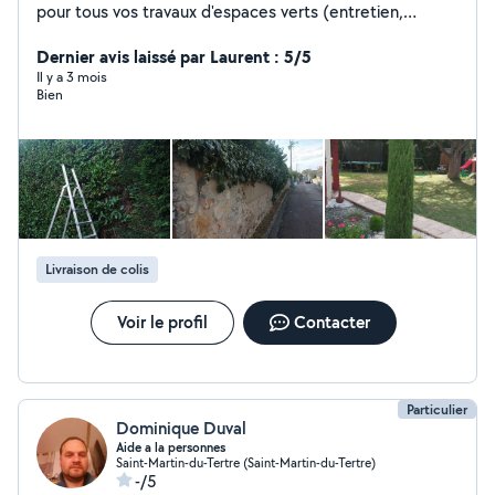
pour tous vos travaux d'espaces verts (entretien,
aménagement), ainsi que pour du bricolage,
enlèvement d'encombrants, déménagement, etc.
Dernier avis laissé par Laurent : 5/5
Travail soigné, sérieux et tarifs compétitifs. N'hésitez
Il y a 3 mois
Bien
pas à me contacter pour toute demande ou
renseignement. Bonne journée, Mathieu
Livraison de colis
Voir le profil
Contacter
Particulier
Dominique Duval
Aide a la personnes
Saint-Martin-du-Tertre (Saint-Martin-du-Tertre)
-/5