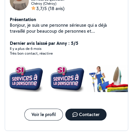
Chéroy (Chéroy)
3,7/5
(18 avis)
Présentation
Bonjour, je suis une personne sérieuse qui a déjà
travaillé pour beaucoup de personnes et
malheureusement dû arrêter suite à un problème de
santé mais je sais tout faire du sol au plafond. Je fais du
Dernier avis laissé par Anny : 5/5
ménage, repassage, jardinage, courses, livraison de
Il y a plus de 6 mois
Très bon contact, réactive
course, tenir compagnie.. si vous avez des questions
n'hésitez pas à me contacter.
Voir le profil
Contacter