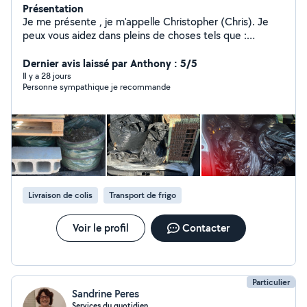
Présentation
Je me présente , je m'appelle Christopher (Chris). Je
peux vous aidez dans pleins de choses tels que :
Manutention, locations diverses, évacuation de tout
type, aide de transport (pour vos courses ou tout
Dernier avis laissé par Anthony : 5/5
autres raisons), ménage/aide au ménage.. Je suis réactif
Il y a 28 jours
Personne sympathique je recommande
, à l'écoute de vos besoins, respectueux, bienveillant et
surtout polyvalent ! En l'attente de vous rendre service ,
pour tout autres demandes ou questions je me tiens à
votre écoute
Livraison de colis
Transport de frigo
Voir le profil
Contacter
Particulier
Sandrine Peres
Services du quotidien