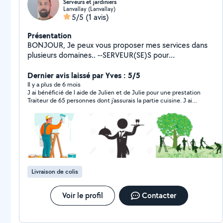
Serveurs et jardiniers
Lanvallay (Lanvallay)
5/5
(1 avis)
Présentation
BONJOUR, Je peux vous proposer mes services dans
plusieurs domaines.. --SERVEUR(SE)S pour
événements: mariage, baptême, anniversaire, soirée
privée.. Expériences: 1an en tant que serveur en
Dernier avis laissé par Yves : 5/5
restauration , 13 mariages , 2 soirées privées On se
Il y a plus de 6 mois
J ai bénéficié de l aide de Julien et de Julie pour une prestation
déplace a 100kms autour de Lanvallay 22100. --
Traiteur de 65 personnes dont j'assurais la partie cuisine. J ai
JARDINIER J'ai le sens de la minutie et du travail bien
été impressionné par leur sérieux la très bonne présentation la
fait! J'ai tondeuse, coupe bordure, taille haie,
pertinence de leur proposition et la qualité de leur service. Je
débroussailleur, tronçonneuse. Je me déplace a 40kms
recommande vivement Julien et Julie pour vous aider lors de
prochaines réceptions. Ils seront acteurs de votre réussite
autour de Lanvallay N'hésitez pas à me contacter..
Livraison de colis
Voir le profil
Contacter