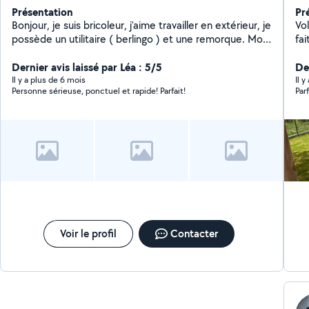
Présentation
Pr
Bonjour, je suis bricoleur, j'aime travailler en extérieur, je
Volo
possède un utilitaire ( berlingo ) et une remorque. Mon
fai
travail me donne des disponibilités en semaine.
Dernier avis laissé par Léa : 5/5
De
Il y a plus de 6 mois
Il y
Personne sérieuse, ponctuel et rapide! Parfait!
Parf
Voir le profil
Contacter