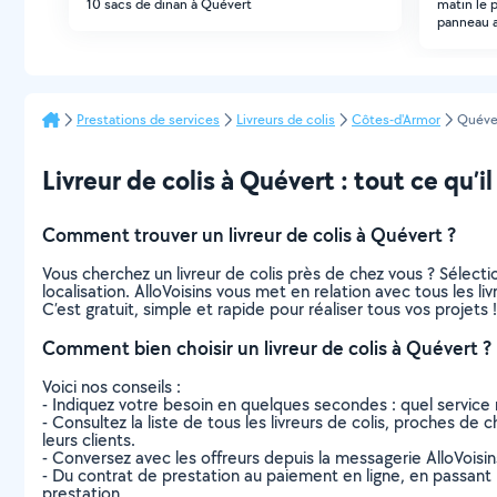
10 sacs de dinan à Quévert
matin le 
panneau a
Prestations de services
Livreurs de colis
Côtes-d'Armor
Quéve
Livreur de colis à Quévert : tout ce qu’il
Comment trouver un livreur de colis à Quévert ?
Vous cherchez un livreur de colis près de chez vous ? Sélec
localisation. AlloVoisins vous met en relation avec tous les l
C’est gratuit, simple et rapide pour réaliser tous vos projets !
Comment bien choisir un livreur de colis à Quévert ?
Voici nos conseils :
- Indiquez votre besoin en quelques secondes : quel service 
- Consultez la liste de tous les livreurs de colis, proches de c
leurs clients.
- Conversez avec les offreurs depuis la messagerie AlloVoisi
- Du contrat de prestation au paiement en ligne, en passant pa
prestation.