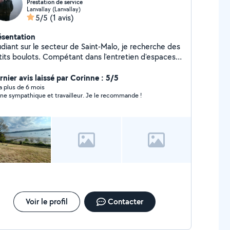
Prestation de service
Lanvallay (Lanvallay)
5/5
(1 avis)
ésentation
udiant sur le secteur de Saint-Malo, je recherche des
tits boulots. Compétant dans l'entretien d'espaces
ts, bricolage de tout type, je suis quelqu'un de
nsciencieux.
rnier avis laissé par Corinne : 5/5
y a plus de 6 mois
ne sympathique et travailleur. Je le recommande !
Voir le profil
Contacter