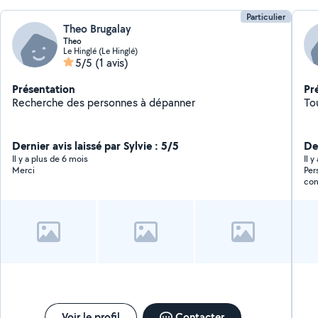
Particulier
Theo Brugalay
Theo
Le Hinglé (Le Hinglé)
5/5
(1 avis)
Présentation
Pr
Recherche des personnes à dépanner
Tou
Dernier avis laissé par Sylvie : 5/5
De
Il y a plus de 6 mois
Il 
Merci
Per
con
Voir le profil
Contacter