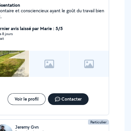
ésentation
ntaire et consciencieux ayant le goût du travail bien
t.
rnier avis laissé par Marie : 5/5
 a 8 jours
ait
Voir le profil
Contacter
Particulier
Jeremy Gvn