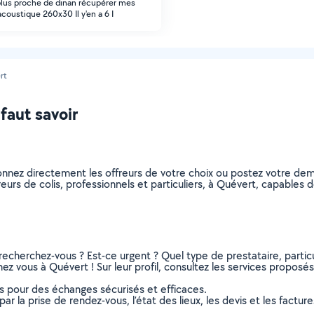
plus proche de dinan récupérer mes
coustique 260x30 Il y'en a 6 I
rt
 faut savoir
tionnez directement les offreurs de votre choix ou postez votre 
ivreurs de colis, professionnels et particuliers, à Quévert, capable
recherchez-vous ? Est-ce urgent ? Quel type de prestataire, particu
hez vous à Quévert ! Sur leur profil, consultez les services proposés,
ns pour des échanges sécurisés et efficaces.
r la prise de rendez-vous, l’état des lieux, les devis et les facture