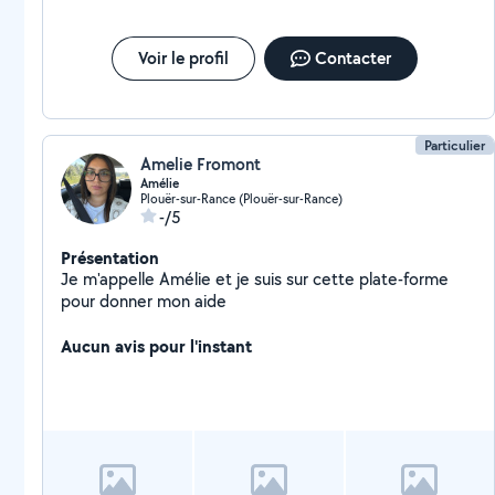
et magnétiques, ainsi que les différents facteurs
susceptibles d'influencer la qualité d'un lieu. Je propose
également la recherche d'eau souterraine (sourcier)
Voir le profil
Contacter
Particulier
Amelie Fromont
Amélie
Plouër-sur-Rance (Plouër-sur-Rance)
-/5
Présentation
Je m'appelle Amélie et je suis sur cette plate-forme
pour donner mon aide
Aucun avis pour l'instant