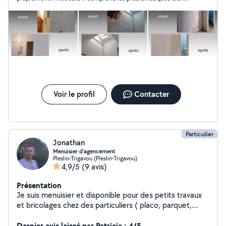
chantier et s’adapte sans difficulté.
Voir le profil
Contacter
Particulier
Jonathan
Menuisier d’agencement
Pleslin-Trigavou (Pleslin-Trigavou)
4,9/5
(9 avis)
Présentation
Je suis menuisier et disponible pour des petits travaux
et bricolages chez des particuliers ( placo, parquet,
montage de meubles.....)
Dernier avis laissé par Patricia : 4/5