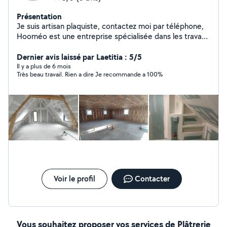
Présentation
Je suis artisan plaquiste, contactez moi par téléphone,
Hooméo est une entreprise spécialisée dans les travaux
d' isolation intérieure, de pose de plaques de plâtre et
de jointement pour vos projets dans les Côtes d'Armor
Dernier avis laissé par Laetitia : 5/5
et Ille et Vilaine. Habitat neuf, rénovation, extension,
Il y a plus de 6 mois
Très beau travail. Rien a dire Je recommande a 100%
aménagement et isolation de combles, cloisons sèches,
faux plafonds...
Voir le profil
Contacter
Vous souhaitez proposer vos services de Plâtrerie