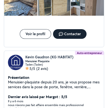
Dinan. N'hésitait pas a nous contacter.
Voir le profil
Contacter
Auto-entrepreneur
Kevin Gaudron (KG HABITAT)
Menuisier Plaquiste
Taden (Taden)
5/5
(2 avis)
Présentation
Menuisier-plaquiste depuis 20 ans, je vous propose mes
services dans la pose de porte, fenêtre, verrière,
isolation et placo, bandes, parquet, terrasse, montage
de meuble, pose de parement, etc. Agencement
Dernier avis laissé par Margot : 5/5
intérieur et aménagement extérieur également .
Il y a 6 mois
nous n'avons pas fait affaire ensemble mais professionnel