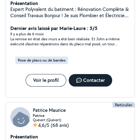
Présentation
Expert Polyvalent du batiment : Rénovation Complète &
Conseil Travaux Bonjour ! Je suis Plombier et Électricien
de métier, passionné par la rénovation. Je suis votre
solution unique pour tous vos projets d'intérieur.
Dernier avis laissé par Marie-Laure : 5/5
J'apporte mon savoir-faire technique et mon sourire
Il y a plus de 6 mois
La remise en état des murs a été bien réalisée. Et John a même
pour vous garantir un chantier sans stress. Mon
exécuté d'autres réparations dans du placo mal posé, un tour
expertise technique vous assure la sécurité et la
de porte plus net.
conformité de vos installations, sans multiplier les
intervenants : Cœur Technique : Installations et mises
Pose de placo ou de bandes
aux normes en Plomberie et Électricité. Projets Majeurs
: Création complète de Salles de Bain et installation de
Cuisines Équipées. Second Œuvre/Finition : Placo, pose
Voir le profil
Contacter
de Parquet, et agencement. Mon engagement : Gérez
votre projet en toute sérénité. Je propose aussi un
service d'accompagnement/conseil pour optimiser
chaque étape de vos travaux, de A à Z. N'hésitez pas à
Particulier
me contacter pour un échange convivial et un devis
Patrice Maurice
clair. Hâte de concrétiser vos idées ! À très bientôt,
Patrice
Quévert (Quévert)
4,6/5
(68 avis)
Présentation