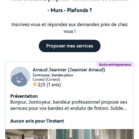
- Murs - Plafonds ?
Inscrivez-vous et répondez aux demandes près de chez
vous !
Proposer mes services
Auto-entrepreneur
Arnaud Jeannier (Jeannier Arnaud)
Jointoyeur, bandes placo
Corseul (Corseul)
2/5
(1 avis)
Présentation
Bonjour, Jointoyeur, bandeur professionnel propose ses
services pour vos bandes et enduits de finition. Solide
expérience, plus de 15 ans. Assurance et rc pro Devis
gratuit
Aucun avis pour l'instant