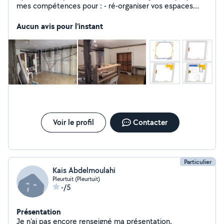
mes compétences pour : - ré-organiser vos espaces
intérieurs ou extérieurs - définir les travaux et chiffrer les
besoins - vous transmettre les bases du bricolage.
Aucun avis pour l'instant
Gratuit en échange de services
Voir le profil
Contacter
Particulier
Kais Abdelmoulahi
Pleurtuit (Pleurtuit)
-/5
Présentation
Je n'ai pas encore renseigné ma présentation.