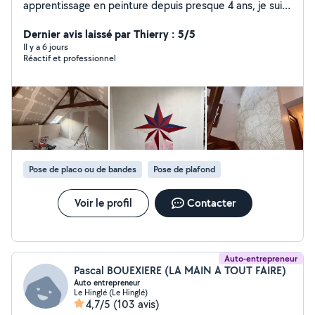
apprentissage en peinture depuis presque 4 ans, je suis
former par un très bon peintre et je cherche du boulot
supplémentaire les week-ends. J'ai des exemples de
Dernier avis laissé par Thierry : 5/5
chantier que j'ai pus faire. Je vous laisse me contacter
Il y a 6 jours
Réactif et professionnel
en priver pour plus d'info
Pose de placo ou de bandes
Pose de plafond
Voir le profil
Contacter
Auto-entrepreneur
Pascal BOUEXIERE (LA MAIN A TOUT FAIRE)
Auto entrepreneur
Le Hinglé (Le Hinglé)
4,7/5
(103 avis)