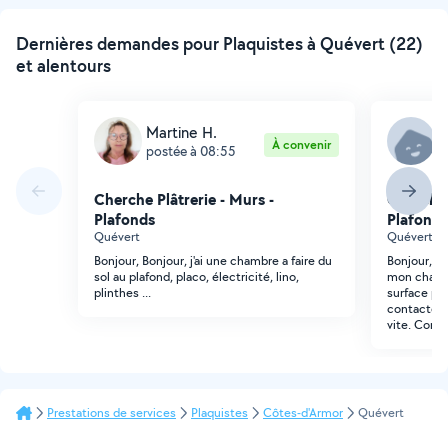
Dernières demandes pour Plaquistes à Quévert (22)
et alentours
Martine H.
P
À convenir
postée à 08:55
p
Cherche Plâtrerie - Murs -
Cherche 
Plafonds
Plafonds
Quévert
Quévert
Bonjour, Bonjour, j'ai une chambre a faire du
Bonjour, J'
sol au plafond, placo, électricité, lino,
mon chanti
plinthes ...
surface pl
contacter, 
vite. Cordi
Prestations de services
Plaquistes
Côtes-d'Armor
Quévert