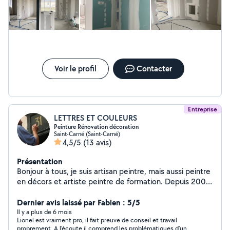
Voir le profil
Contacter
Entreprise
LETTRES ET COULEURS
Peinture Rénovation décoration
Saint-Carné (Saint-Carné)
4,5/5
(13 avis)
Présentation
Bonjour à tous, je suis artisan peintre, mais aussi peintre
en décors et artiste peintre de formation. Depuis 2001
je suis à votre service avec mon équipe pour tout
travaux de peinture artisanale. Intérieurs et extérieurs.
Dernier avis laissé par Fabien : 5/5
Neuf ou rénovation. Particuliers ou entreprises
Il y a plus de 6 mois
Lionel est vraiment pro, il fait preuve de conseil et travail
proprement. A l’écoute il comprend les problématiques d’un