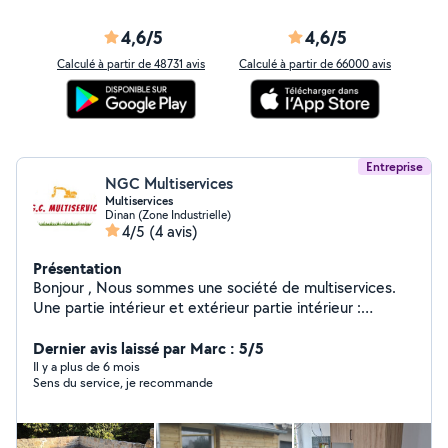
4,6/5
4,6/5
Calculé à partir de 48731 avis
Calculé à partir de 66000 avis
Entreprise
NGC Multiservices
Multiservices
Dinan (Zone Industrielle)
4/5
(4 avis)
Présentation
Bonjour , Nous sommes une société de multiservices.
Une partie intérieur et extérieur partie intérieur :
menuiserie cloison sèche ,sol ,cuisine, faïence,
agencement intérieur , terrasse bois. partie extérieur :
Dernier avis laissé par Marc : 5/5
Aménagement extérieur et Travaux de minipelle
Il y a plus de 6 mois
Sens du service, je recommande
évacuation de terre nettoyage de terrain, pose de
clôture , terrasse béton , petite maçonnerie Nous
pouvons aussi poser ce que vous acheter ou venir avec
les matériaux. Nous nous déplaçons a 50km autour de