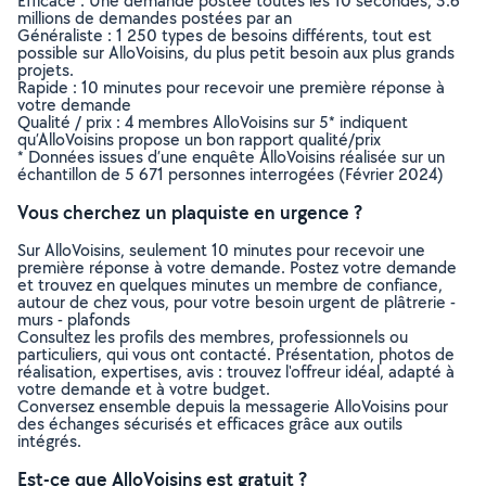
Efficace : Une demande postée toutes les 10 secondes, 3.6
millions de demandes postées par an
Généraliste : 1 250 types de besoins différents, tout est
possible sur AlloVoisins, du plus petit besoin aux plus grands
projets.
Rapide : 10 minutes pour recevoir une première réponse à
votre demande
Qualité / prix : 4 membres AlloVoisins sur 5* indiquent
qu’AlloVoisins propose un bon rapport qualité/prix
* Données issues d’une enquête AlloVoisins réalisée sur un
échantillon de 5 671 personnes interrogées (Février 2024)
Vous cherchez un plaquiste en urgence ?
Sur AlloVoisins, seulement 10 minutes pour recevoir une
première réponse à votre demande. Postez votre demande
et trouvez en quelques minutes un membre de confiance,
autour de chez vous, pour votre besoin urgent de plâtrerie -
murs - plafonds
Consultez les profils des membres, professionnels ou
particuliers, qui vous ont contacté. Présentation, photos de
réalisation, expertises, avis : trouvez l'offreur idéal, adapté à
votre demande et à votre budget.
Conversez ensemble depuis la messagerie AlloVoisins pour
des échanges sécurisés et efficaces grâce aux outils
intégrés.
Est-ce que AlloVoisins est gratuit ?