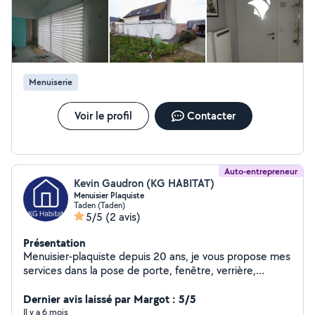
Menuiserie
Voir le profil
Contacter
Auto-entrepreneur
Kevin Gaudron (KG HABITAT)
Menuisier Plaquiste
Taden (Taden)
5/5
(2 avis)
Présentation
Menuisier-plaquiste depuis 20 ans, je vous propose mes
services dans la pose de porte, fenêtre, verrière,
isolation et placo, bandes, parquet, terrasse, montage
de meuble, pose de parement, etc. Agencement
Dernier avis laissé par Margot : 5/5
intérieur et aménagement extérieur également .
Il y a 6 mois