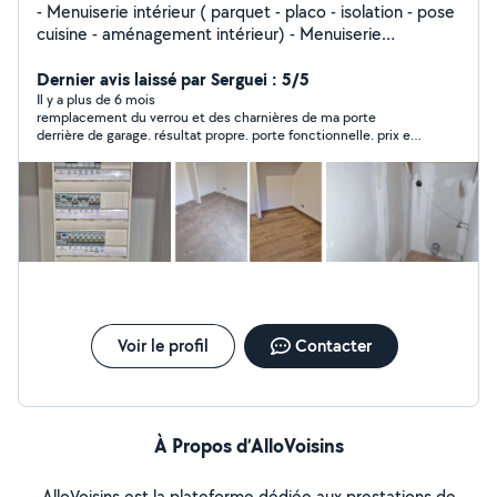
- Menuiserie intérieur ( parquet - placo - isolation - pose
cuisine - aménagement intérieur) - Menuiserie
extérieure ( terrasse bois - bardage - fenêtre et porte -
pose de rampe ) - Travaux électricité ( pose ou
Dernier avis laissé par Serguei : 5/5
remplacement de tableau électrique - passage de câble
Il y a plus de 6 mois
remplacement du verrou et des charnières de ma porte
- pose ou remplacement d'appareillage électrique -
derrière de garage. résultat propre. porte fonctionnelle. prix et
mise en place radiateur électrique - dépannage
délais corrects. je recommande
électrique )
Voir le profil
Contacter
À Propos d’AlloVoisins
AlloVoisins est la plateforme dédiée aux prestations de