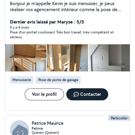
Bonjour je m'appelle Kevin je suis menuisier, je peux
réaliser vos agencement intérieur comme la pose de
menuiserie intérieure, pose de dressing cuisine,
bibliothèque, pose de parquet je fais aussi la pose de
Dernier avis laissé par Maryse : 5/5
menuiserie extérieur fenêtre, portail, porte de garage,
Il y a 4 mois
Pose d’un portail coulissant Très bon travail, très compétent et
porte d'entrée, clôture. Motorisation de moteur de
sérieux
volet, garage, portail. Je peux aussi faire du
terrassement, tranchée arrachement de souche (haie,
arbre). J'ai ma propre mini pelle Et d'autre possibilité
n'hésite pas à me contacter pour toute demande
Cordialement Kevin
Menuiserie
Pose de porte de garage
Voir le profil
Contacter
Particulier
Patrice Maurice
Patrice
Quévert (Quévert)