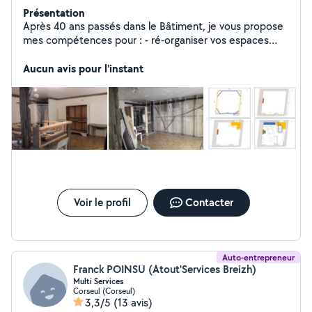
Présentation
Après 40 ans passés dans le Bâtiment, je vous propose
mes compétences pour : - ré-organiser vos espaces
intérieurs ou extérieurs - définir les travaux et chiffrer les
besoins - vous transmettre les bases du bricolage.
Aucun avis pour l'instant
Gratuit en échange de services
Voir le profil
Contacter
Auto-entrepreneur
Franck POINSU (Atout'Services Breizh)
Multi Services
Corseul (Corseul)
3,3/5
(13 avis)