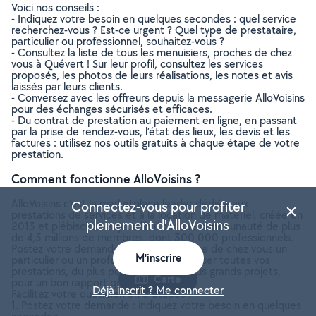
Voici nos conseils :
- Indiquez votre besoin en quelques secondes : quel service
recherchez-vous ? Est-ce urgent ? Quel type de prestataire,
particulier ou professionnel, souhaitez-vous ?
- Consultez la liste de tous les menuisiers, proches de chez
vous à Quévert ! Sur leur profil, consultez les services
proposés, les photos de leurs réalisations, les notes et avis
laissés par leurs clients.
- Conversez avec les offreurs depuis la messagerie AlloVoisins
pour des échanges sécurisés et efficaces.
- Du contrat de prestation au paiement en ligne, en passant
par la prise de rendez-vous, l’état des lieux, les devis et les
factures : utilisez nos outils gratuits à chaque étape de votre
prestation.
Comment fonctionne AlloVoisins ?
AlloVoisins c’est la marketplace leader dédiée aux
Connectez-vous pour profiter
prestations de services et à la location de matériel, créée en
pleinement d'AlloVoisins
2013 et plébiscitée aujourd’hui par une communauté de plus
de 4,5 millions de membres, dont 300 000 professionnels.
Postez votre demande et trouvez proche de chez vous un
M'inscrire
particulier ou un professionnel pour réaliser toutes vos
prestations, du plus petit besoin aux plus grands projets,
Carte
pour un bon rapport qualité/prix.
Déjà inscrit ? Me connecter
Facilitez votre quotidien en 3 étapes :
1. Postez votre demande : indiquez votre besoin en quelques