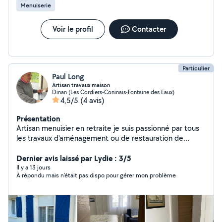
Menuiserie
Voir le profil
Contacter
Particulier
Paul Long
Artisan travaux maison
Dinan (Les Cordiers-Coninais-Fontaine des Eaux)
4,5/5
(4 avis)
Présentation
Artisan menuisier en retraite je suis passionné par tous
les travaux d'aménagement ou de restauration de
maison/appartement, du sol au plafond. Ayant achevé
mon pavillon acheté en septembre 2022 et totalement
Dernier avis laissé par Lydie : 3/5
transformé, j'ai dorénavant de la disponibilité.
Il y a 13 jours
À répondu mais n’était pas dispo pour gérer mon problème