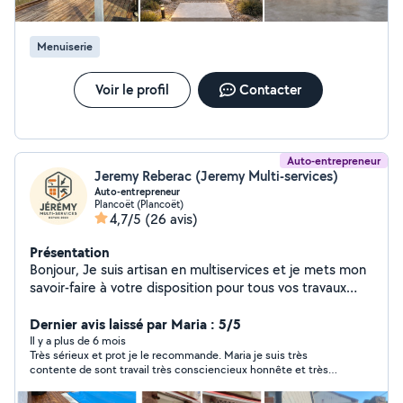
Menuiserie
Voir le profil
Contacter
Auto-entrepreneur
Jeremy Reberac (Jeremy Multi-services)
Auto-entrepreneur
Plancoët (Plancoët)
4,7/5
(26 avis)
Présentation
Bonjour, Je suis artisan en multiservices et je mets mon
savoir-faire à votre disposition pour tous vos travaux
d'intérieur et d'extérieur. Je réalise notamment : *
Peinture (murs, plafonds, boiseries) * Pose de
Dernier avis laissé par Maria : 5/5
revêtements de sol * Carrelage * Petite menuiserie *
Il y a plus de 6 mois
Très sérieux et prot je le recommande. Maria je suis très
Petits travaux de plomberie * Aménagement de salles
contente de sont travail très consciencieux honnête et très
de bain * Création et pose de terrasses en bois *
gentil
Aménagements extérieurs * Réparations et divers