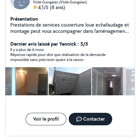
Vildé-Guingalan (Vildé-Guingalan)
4,1/5
(8 avis)
Présentation
Prestations de services couverture loue echafaudage et
montage peut vous accompagner dans l'aménagement
des travaux pour votre maison sur la pose de placo
isolation fenêtres et toiture création d'ouverture .......
Dernier avis laissé par Yannick : 3/5
Il y a plus de 6 mois
Réponse rapide pour dire que réalisation de la demande
impossible sans précision quant à la raison.
Voir le profil
Contacter