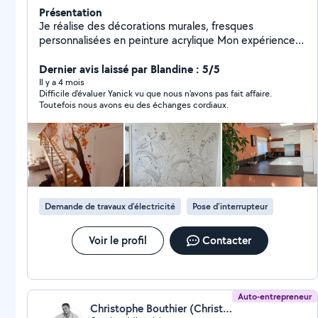
Présentation
Je réalise des décorations murales, fresques
personnalisées en peinture acrylique Mon expérience
d'ancien artisan me permet de proposer mes
compétences et mon sérieux pour réaliser aussi tous
Dernier avis laissé par Blandine : 5/5
types de petits travaux, en électricité, plomberie,
Il y a 4 mois
Difficile d'évaluer Yanick vu que nous n'avons pas fait affaire.
menuiserie, réglages et réparations diverses ainsi que
Toutefois nous avons eu des échanges cordiaux.
l'installation de caméras ou tous autres systèmes
domotiques, .
Demande de travaux d’électricité
Pose d'interrupteur
Voir le profil
Contacter
Auto-entrepreneur
Christophe Bouthier (Christophe Bouthier)