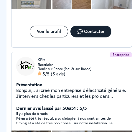
Voir le profil
Contacter
Entreprise
KPe
Électricien
Plouër-sur-Rance (Plouër-sur-Rance)
5/5
(3 avis)
Présentation
Bonjour, J'ai créé mon entreprise d'électricité générale.
J'interviens chez les particuliers et les pro dans
différents domaines: Rénovation Mise aux normes
Installation/entretient de VMC Installation/réparation
Dernier avis laissé par 50&51 : 5/5
de volets roulants
Il y a plus de 6 mois
Kévin a été très réactif, a su s'adapter à nos contraintes de
timing et a été de très bon conseil sur notre installation. Je
recommande chaudement.