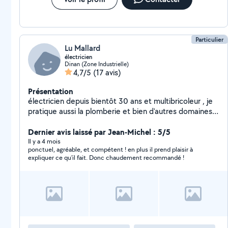
Particulier
Lu Mallard
électricien
Dinan (Zone Industrielle)
4,7/5
(17 avis)
Présentation
électricien depuis bientôt 30 ans et multibricoleur , je
pratique aussi la plomberie et bien d'autres domaines,
préparation à l'arrivée de la fibre, etc . Personne très
réactive, soigneuse et efficace , je serai à même de
Dernier avis laissé par Jean-Michel : 5/5
réaliser au mieux vos travaux. Travaillant sur Dinard et
Il y a 4 mois
ponctuel, agréable, et compétent ! en plus il prend plaisir à
St Malo, j'ai un rayon d'action assez large. Merci à vous.
expliquer ce qu'il fait. Donc chaudement recommandé !