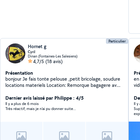
Particulier
Hornet g
Cyril
Dinan (Fontaines-Les Salesiens)
4,7/5
(18 avis)
Présentation
Pr
bonjour Je fais tonte pelouse ,petit bricolage, soudure
en
locations materiels Location: Remorque bagagere avec
vid
toit en dur fermeture à clé tondeuse thermique a
gazon nettoyeur haute pression Motoculteur Girafe
Dernier avis laissé par Philippe : 4/5
Der
pour placo Groupe électrogène 4000w Compresseur
Il y a plus de 6 mois
Il 
Très réactif, mais je n'ai pu donner suite...
Super 
50l /25l Chèque de caution demandé .