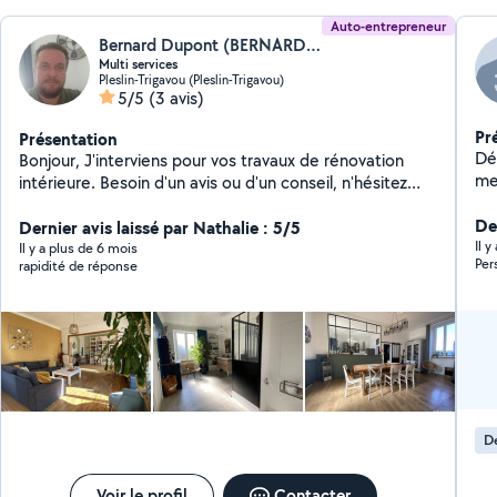
Auto-entrepreneur
Bernard Dupont (BERNARD MULTI SERVICES)
Multi services
Pleslin-Trigavou (Pleslin-Trigavou)
5/5
(3 avis)
Pr
Présentation
Dé
Bonjour, J'interviens pour vos travaux de rénovation
meu
intérieure. Besoin d'un avis ou d'un conseil, n'hésitez
pas à me contacter au 0620026526 Cordialement
De
Bernard
Dernier avis laissé par Nathalie : 5/5
Il y
Il y a plus de 6 mois
rapidité de réponse
De
Voir le profil
Contacter