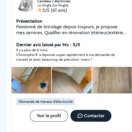
Carreleur / électricien
Le Hinglé (Le Hinglé)
5/5
(61 avis)
Présentation
Passionné de bricolage depuis toujours, je propose
mes services. Qualifier en rénovation intérieur/extérieur
en électricité, plaquiste, carrelage & faïence, parquet,
peinture au pistolet, pose de clôture.
Dernier avis laissé par Mc : 5/5
Il y a plus de 6 mois
Christophe B. a répondu super rapidement à ma demande de
conseil et avec beaucoup de précision. merci !
Demande de travaux d’électricité
Voir le profil
Contacter