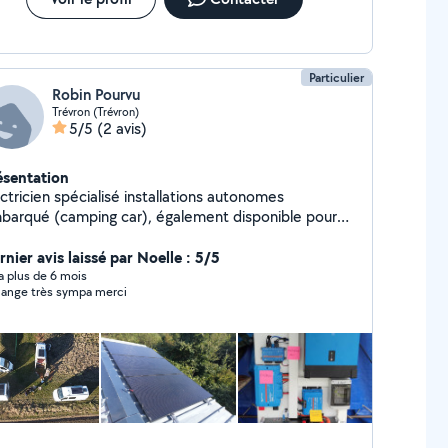
Particulier
Robin Pourvu
Trévron (Trévron)
5/5
(2 avis)
ésentation
ctricien spécialisé installations autonomes
barqué (camping car), également disponible pour
ers travaux de bricolage, jardinage.
nier avis laissé par Noelle : 5/5
y a plus de 6 mois
ange très sympa merci