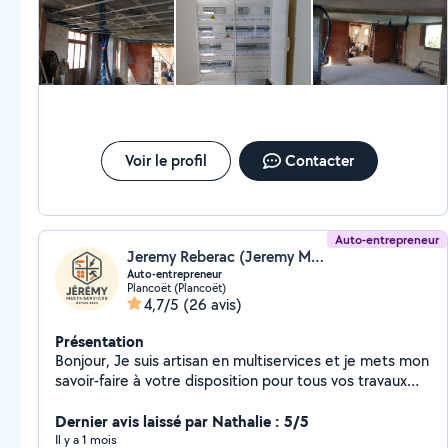
Voir le profil
Contacter
Auto-entrepreneur
Jeremy Reberac (Jeremy Multi-services)
Auto-entrepreneur
Plancoët (Plancoët)
4,7/5
(26 avis)
Présentation
Bonjour, Je suis artisan en multiservices et je mets mon
savoir-faire à votre disposition pour tous vos travaux
d'intérieur et d'extérieur. Je réalise notamment : *
Peinture (murs, plafonds, boiseries) * Pose de
Dernier avis laissé par Nathalie : 5/5
revêtements de sol * Carrelage * Petite menuiserie *
Il y a 1 mois