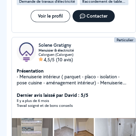
Demande de travaux d’électricité
Raccordement de tableau électrique
Voir le profil
Contacter
Particulier
Solene Gratigny
Menuisier & électricité
Calorguen (Calorguen)
4,5/5
(10 avis)
Présentation
- Menuiserie intérieur ( parquet - placo - isolation -
pose cuisine - aménagement intérieur) - Menuiserie
extérieure ( terrasse bois - bardage - fenêtre et porte -
pose de rampe ) - Travaux électricité ( pose ou
Dernier avis laissé par David : 5/5
remplacement de tableau électrique - passage de
Il y a plus de 6 mois
Travail soigné et de bons conseils
câble - pose ou remplacement d'appareillage
électrique - mise en place radiateur électrique -
dépannage électrique )