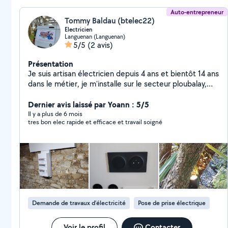
Auto-entrepreneur
Tommy Baldau (btelec22)
Electricien
Languenan (Languenan)
5/5
(2 avis)
Présentation
Je suis artisan électricien depuis 4 ans et bientôt 14 ans
dans le métier, je m'installe sur le secteur ploubalay,
n'hésitez pas à me contacter pour toute demande
(dépannage, rénovation, neuf, mise en sécurité, mise
Dernier avis laissé par Yoann : 5/5
aux normes). Je reste à votre disposition suivant vos
Il y a plus de 6 mois
tres bon elec rapide et efficace et travail soigné
éventuelles besoins. merci de m avoir lu. Bien
cordialement
Demande de travaux d’électricité
Pose de prise électrique
Voir le profil
Contacter