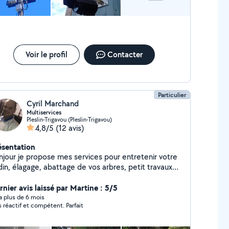
Voir le profil
Contacter
Particulier
Cyril Marchand
Multiservices
Pleslin-Trigavou (Pleslin-Trigavou)
4,8/5
(12 avis)
ésentation
njour je propose mes services pour entretenir votre
din, élagage, abattage de vos arbres, petit travaux
ntérieur et vide maison.
rnier avis laissé par Martine : 5/5
y a plus de 6 mois
s réactif et compétent. Parfait