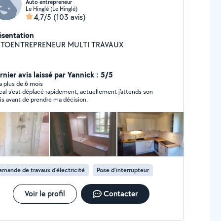
Auto entrepreneur
Le Hinglé (Le Hinglé)
4,7/5
(103 avis)
ésentation
TOENTREPRENEUR MULTI TRAVAUX
rnier avis laissé par Yannick : 5/5
y a plus de 6 mois
 s'est déplacé rapidement, actuellement j'attends son
is avant de prendre ma décision.
mande de travaux d’électricité
Pose d'interrupteur
Voir le profil
Contacter