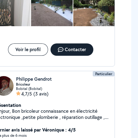
Voir le profil
Contacter
Particulier
Philippe Gendrot
Bricoleur
Bobital (Bobital)
4,7/5
(3 avis)
ésentation
njour, Bon bricoleur connaissance en électricité
ctronique ,petite plomberie , réparation outillage ,
ttinette électrique , serrurerie .......
rnier avis laissé par Véronique : 4/5
y a plus de 6 mois