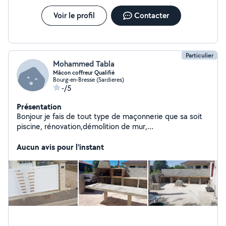
Voir le profil
Contacter
Particulier
Mohammed Tabla
Mâcon coffreur Qualifié
Bourg-en-Bresse (Sardieres)
-/5
Présentation
Bonjour je fais de tout type de maçonnerie que sa soit
piscine, rénovation,démolition de mur,
carrelage,cripied,débarrassement de grava,expérience
Aucun avis pour l'instant
de 26 ans Pour tout question veuillez me contacter .