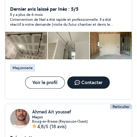
Dernier avis laissé par Inès : 5/5
Il y a plus de 6 mois
L'intervention de Nail a été rapide et professionnelle. Il a été
réactif à notre demande (visite du futur chantier et devis le
jour même de prise de contact). Les travaux ont été réalisés
avec succès et nous sommes entièrement satisfaits. Il est de
bons conseils et proactif. Nous gardons précieusement ce
contact. N'hésitez pas à le contacter, nous le recommandons
vivement.
Maçonnerie
Voir le profil
Contacter
Particulier
Ahmed Ait youssef
Maçon
Bourg-en-Bresse (Reyssouze-Ouest)
4,8/5
(18 avis)