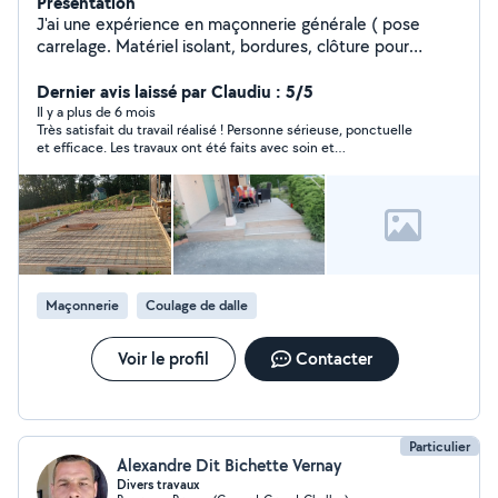
Présentation
J'ai une expérience en maçonnerie générale ( pose
carrelage. Matériel isolant, bordures, clôture pour
maison,rêvêtement avec pières,pose béton pavè.......)
colle dalle petites bricolages
Dernier avis laissé par Claudiu : 5/5
Il y a plus de 6 mois
Très satisfait du travail réalisé ! Personne sérieuse, ponctuelle
et efficace. Les travaux ont été faits avec soin et
professionnalisme. Je recommande sans hésiter Ahmed 👏
Maçonnerie
Coulage de dalle
Voir le profil
Contacter
Particulier
Alexandre Dit Bichette Vernay
Divers travaux