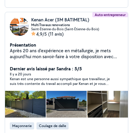
Auto-entrepreneur
Kenan Acer (3M BATIMETAL)
MultiTravaux renovations
Saint-Étienne-du-Bois (Saint-Étienne-du-Bois)
4,9/5
(11 avis)
Présentation
Après 20 ans d'expérience en métallurgie, je mets
aujourd'hui mon savoir-faire à votre disposition avec
bientôt l'ouverture de ma société 3M Bati Metal
(multiservices). #Installations de grillages, pergolas...
Dernier avis laissé par Sandra : 5/5
#Rénovations #Aménagements intérieur/extérieur
Il y a 20 jours
Kenan est une personne aussi sympathique que travailleur, je
#Prestations sur demande Travail sérieux, soigné et
suis très contente du travail accompli par Kenan et je vous
professionnel. N'hésitez pas à me contacter !
recommande vivement
Maçonnerie
Coulage de dalle