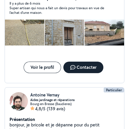
travaux mes priorités sont la satisfaction de mes clients.
Il y a plus de 6 mois
Super artisan qui nous a fait un devis pour travaux en vue de
Cela passe par une propreté indiscutable lors des
l’achat d’une maison.
réalisations des travaux ainsi qu'un résultat final
indiscutable des travaux.
Voir le profil
Contacter
Particulier
Antoine Vernay
Aides jardinage et réparations
Bourg-en-Bresse (Baudieres)
4,8/5
(139 avis)
Présentation
bonjour, je bricole et je dépanne pour du petit