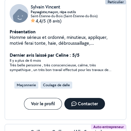
Particulier
Sylvain Vincent
Paysagiste,maçon, répa outils
Saint-Étienne-du-Bois (Saint-Étienne-du-Bois)
4,4/5
(8 avis)
Présentation
Homme sérieux et ordonné, minutieux, appliquer,
motivé ferai tonte, haie, débroussaillage,
maçonnerie,tout bricolage touche à tout et équipé,
réparation tondeuse et autres
Dernier avis laissé par Celine : 5/5
Il y a plus de 6 mois
Très belle personne , très conscencieuse, calme, très
sympathique , un très bon travail effectué pour les travaux de
peinture de ma maison au niveau du toit , Je le remercie
beaucoup et je le recommande à 100% Merci Sylvain
Maçonnerie
Coulage de dalle
Voir le profil
Contacter
Auto-entrepreneur