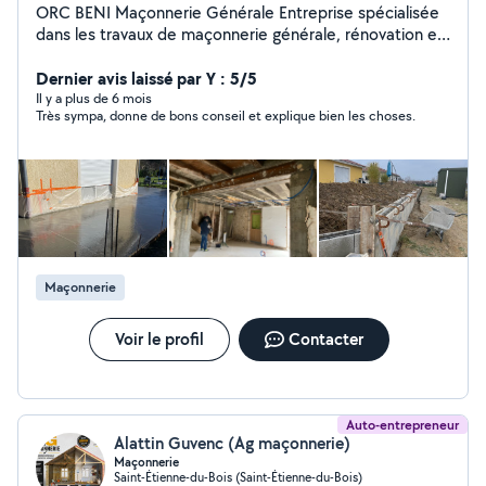
ORC BENI Maçonnerie Générale Entreprise spécialisée
dans les travaux de maçonnerie générale, rénovation et
construction. Nous réalisons tous vos projets avec
sérieux, précision et dans le respect des délais. Notre
Dernier avis laissé par Y : 5/5
priorité est la qualité du travail et la satisfaction de nos
Il y a plus de 6 mois
Très sympa, donne de bons conseil et explique bien les choses.
clients. Déplacement rapide pour l'étude de votre
projet et devis gratuit. Intervention dans l'Ain et les
départements voisins.
Maçonnerie
Voir le profil
Contacter
Auto-entrepreneur
Alattin Guvenc (Ag maçonnerie)
Maçonnerie
Saint-Étienne-du-Bois (Saint-Étienne-du-Bois)