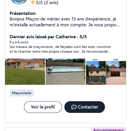
3/5
(2 avis)
Présentation
Bonjour Maçon de métier avec 15 ans d'expérience, je
m'installe actuellement à mon compte. Je vous propose
mes services pour tous vos travaux de maçonnerie
générale, rénovation et aménagements extérieurs
Dernier avis laissé par Catherine : 5/5
(dalles, terrasses, murets, ouvertures, etc.). Je me
Il y a 6 jours
Les travaux de maçonnerie , de façades sont fait avec munition
déplace chez vous pour étudier votre projet et vous
et le chantier reste très propre chaque soir . Je recommande
proposer une solution adaptée à votre budget. Travail
fortement cette entreprise qui est très disponible et agréable .
de qualité professionnelle, sérieux et finitions soignées
Superbe rendu .
garantis !
Maçonnerie
Voir le profil
Contacter
Auto-entrepreneur