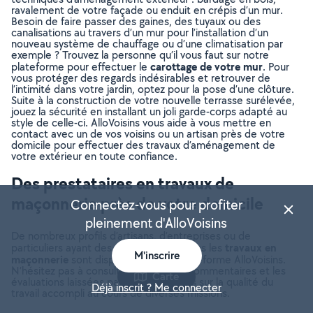
ravalement de votre façade ou enduit en crépis d’un mur.
Besoin de faire passer des gaines, des tuyaux ou des
canalisations au travers d’un mur pour l’installation d’un
nouveau système de chauffage ou d’une climatisation par
exemple ? Trouvez la personne qu’il vous faut sur notre
carottage de votre mur
plateforme pour effectuer le
. Pour
vous protéger des regards indésirables et retrouver de
l’intimité dans votre jardin, optez pour la pose d’une clôture.
Suite à la construction de votre nouvelle terrasse surélevée,
jouez la sécurité en installant un joli garde-corps adapté au
style de celle-ci. AlloVoisins vous aide à vous mettre en
contact avec un de vos voisins ou un artisan près de votre
domicile pour effectuer des travaux d’aménagement de
votre extérieur en toute confiance.
Des prestataires en travaux de
maçonnerie près de votre domicile
Connectez-vous pour profiter
pleinement d'AlloVoisins
De nombreux profils d’artisans, d’entreprises ou de
travaux en
particuliers ayant des compétences dans les
M'inscrire
maçonnerie
sont disponibles sur la plateforme AlloVoisins.
N’hésitez pas à consulter les avis, les commentaires et les
Carte
évaluations laissées par d’autres voisins sur la qualité du
Déjà inscrit ? Me connecter
travail accompli au cours de diverses missions.