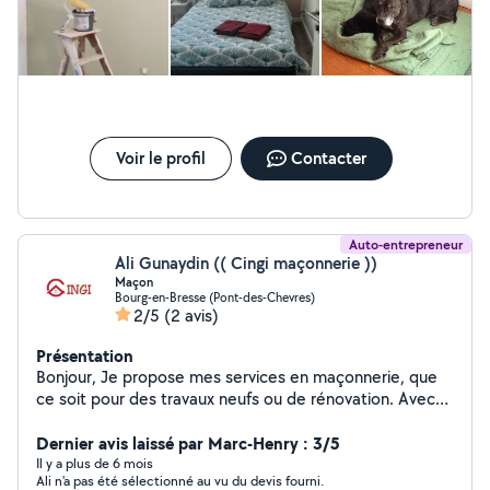
Voir le profil
Contacter
Auto-entrepreneur
Ali Gunaydin (( Cingi maçonnerie ))
Maçon
Bourg-en-Bresse (Pont-des-Chevres)
2/5
(2 avis)
Présentation
Bonjour, Je propose mes services en maçonnerie, que
ce soit pour des travaux neufs ou de rénovation. Avec
plus de 20 ans d'expérience, je garantis un travail de
qualité et soigné. N'hésitez pas à me contacter pour un
Dernier avis laissé par Marc-Henry : 3/5
devis gratuit et rapide. Des prix compétitifs défiant
Il y a plus de 6 mois
Ali n'a pas été sélectionné au vu du devis fourni.
toute concurrence !