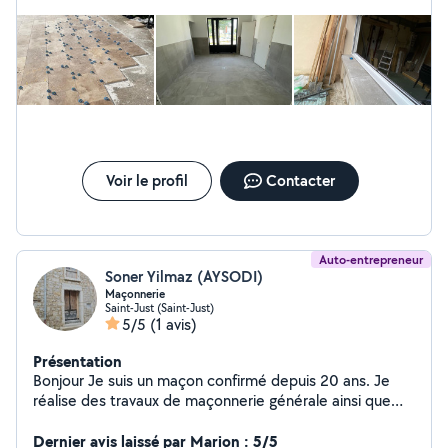
Voir le profil
Contacter
Auto-entrepreneur
Soner Yilmaz (AYSODI)
Maçonnerie
Saint-Just (Saint-Just)
5/5
(1 avis)
Présentation
Bonjour Je suis un maçon confirmé depuis 20 ans. Je
réalise des travaux de maçonnerie générale ainsi que
des aménagements extérieurs en respectant toutes les
conditions de qualité exigées par le client. Lors de ses
Dernier avis laissé par Marion : 5/5