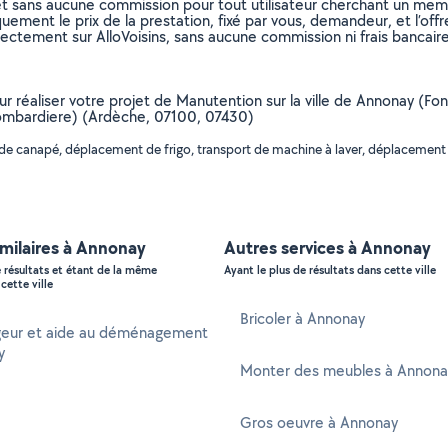
et sans aucune commission pour tout utilisateur cherchant un membre
uement le prix de la prestation, fixé par vous, demandeur, et l’offr
rectement sur AlloVoisins, sans aucune commission ni frais bancaire
our réaliser votre projet de Manutention sur la ville de Annonay (Fo
Lombardiere) (Ardèche, 07100, 07430)
t de canapé, déplacement de frigo, transport de machine à laver, déplacem
imilaires à Annonay
Autres services à Annonay
e résultats et étant de la même
Ayant le plus de résultats dans cette ville
cette ville
Bricoler à Annonay
ur et aide au déménagement
y
Monter des meubles à Annona
Gros oeuvre à Annonay