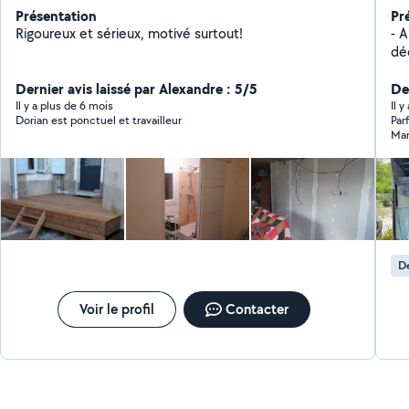
Présentation
Pr
Rigoureux et sérieux, motivé surtout!
- Aid
déchets - Livraiso
ré
Dernier avis laissé par Alexandre : 5/5
86
De
Il y a plus de 6 mois
Il 
Dorian est ponctuel et travailleur
Parfa
Ma
D
Voir le profil
Contacter