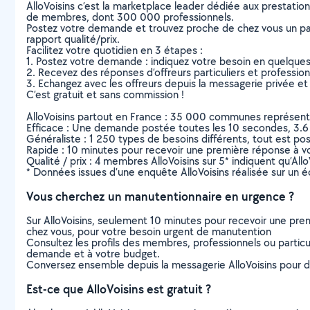
AlloVoisins c’est la marketplace leader dédiée aux prestatio
de membres, dont 300 000 professionnels.
Postez votre demande et trouvez proche de chez vous un parti
rapport qualité/prix.
Facilitez votre quotidien en 3 étapes :
1. Postez votre demande : indiquez votre besoin en quelque
2. Recevez des réponses d’offreurs particuliers et professio
3. Echangez avec les offreurs depuis la messagerie privée et 
C’est gratuit et sans commission !
AlloVoisins partout en France : 35 000 communes représentées 
Efficace : Une demande postée toutes les 10 secondes, 3.6
Généraliste : 1 250 types de besoins différents, tout est poss
Rapide : 10 minutes pour recevoir une première réponse à 
Qualité / prix : 4 membres AlloVoisins sur 5* indiquent qu’All
* Données issues d’une enquête AlloVoisins réalisée sur un é
Vous cherchez un manutentionnaire en urgence ?
Sur AlloVoisins, seulement 10 minutes pour recevoir une p
chez vous, pour votre besoin urgent de manutention
Consultez les profils des membres, professionnels ou particuli
demande et à votre budget.
Conversez ensemble depuis la messagerie AlloVoisins pour de
Est-ce que AlloVoisins est gratuit ?