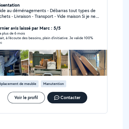
ésentation
e au déménagements - Débarras tout types de
n - Transport - Vide maison Si je ne
ponds pas sur AlloVoisins voici mon numéro : 06-30-
-23-51
rnier avis laissé par Marc : 5/5
y a plus de 6 mois
it, à l'écoute des besoins, plein d'initiative. Je valide 100%
rc
éplacement de meuble
Manutention
Voir le profil
Contacter