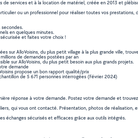
ns de services et à la location de matériel, créée en 2013 et plébi
culier ou un professionnel pour réaliser toutes vos prestations, d
s secondes.
nnels en quelques minutes.
sécurisée et faites votre choix !
sur AlloVoisins, du plus petit village à la plus grande ville, tro
 millions de demandes postées par an
ible sur AlloVoisins, du plus petit besoin aux plus grands projets.
votre demande
oVoisins propose un bon rapport qualité/prix
chantillon de 5 671 personnes interrogées (Février 2024)
remière réponse à votre demande. Postez votre demande et trouve
ers, qui vous ont contacté. Présentation, photos de réalisation, exp
s échanges sécurisés et efficaces grâce aux outils intégrés.