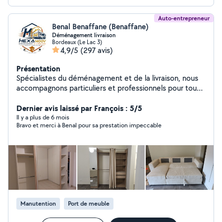
Auto-entrepreneur
Benal Benaffane (Benaffane)
Déménagement livraison
Bordeaux (Le Lac 3)
4,9/5
(297 avis)
Présentation
Spécialistes du déménagement et de la livraison, nous
accompagnons particuliers et professionnels pour tous
leurs projets, en local comme en longue distance. Notre
mission : vous offrir un déménagement ou livraison
Dernier avis laissé par François : 5/5
rapide, sécurisé et sans stress. Nous nous adaptons à
Il y a plus de 6 mois
Bravo et merci à Benal pour sa prestation impeccable
chaque situation pour proposer un service fiable,
efficace et au meilleur rapport qualité/prix. Faites
confiance à des professionnels engagés pour un
déménagement ou livraison en toute tranquillité. Votre
déménagement ou livraison, notre priorité.
Manutention
Port de meuble