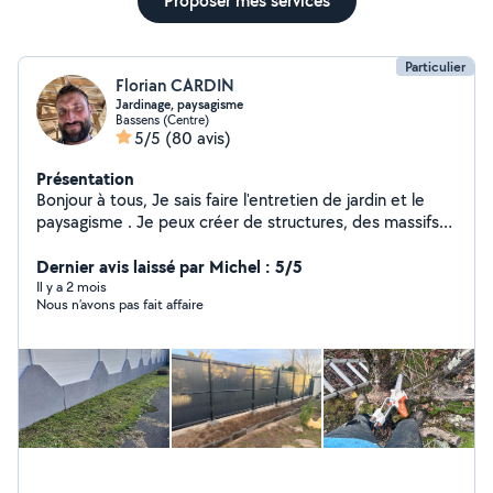
Proposer mes services
Particulier
Florian CARDIN
Jardinage, paysagisme
Bassens (Centre)
5/5
(80 avis)
Présentation
Bonjour à tous, Je sais faire l'entretien de jardin et le
paysagisme . Je peux créer de structures, des massifs
avec des idées originales pour embellir votre jardin . Je
mets en location tout le matériel pour le jardin et
Dernier avis laissé par Michel : 5/5
l'entretien de la maison Je sais aussi faire la peinture,
Il y a 2 mois
Nous n’avons pas fait affaire
saturateur, lasure et les toits. Tout ça dans la bonne
humeur et avec le sourire. Bonne journée à vous