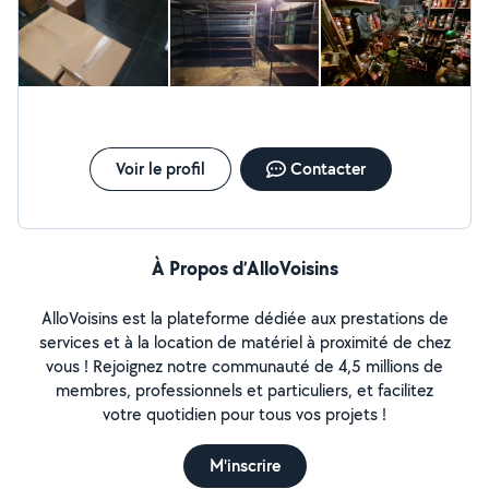
rapidement. - Devis gratuit, sans surprise. Envie de
retaper une cuisinière d enfant et donner divers conseils sur un
problème d'humidité dans les murs, Merci Collins au plaisir de
surfaces impeccable ? Contactez-moi pour un devis
retravailler ensemble Adeline
rapide et gratuit. Je serai ravi de vous aider !
Voir le profil
Contacter
À Propos d’AlloVoisins
AlloVoisins est la plateforme dédiée aux prestations de
services et à la location de matériel à proximité de chez
vous ! Rejoignez notre communauté de 4,5 millions de
membres, professionnels et particuliers, et facilitez
votre quotidien pour tous vos projets !
M'inscrire