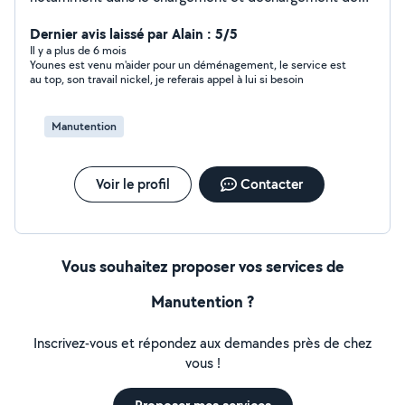
camion. Encombrants en petite quantité, garde
d'animaux, tonte pelouse petite quantité Au plaisir de
Dernier avis laissé par Alain : 5/5
vous aider !
Il y a plus de 6 mois
Younes est venu m'aider pour un déménagement, le service est
au top, son travail nickel, je referais appel à lui si besoin
Manutention
Voir le profil
Contacter
Vous souhaitez proposer vos services de
Manutention ?
Inscrivez-vous et répondez aux demandes près de chez
vous !