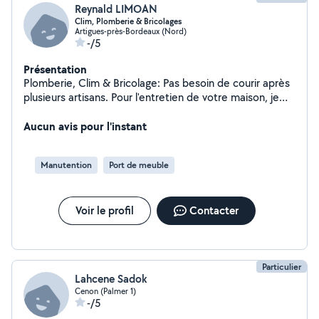
Reynald LIMOAN
Clim, Plomberie & Bricolages
Artigues-près-Bordeaux (Nord)
-/5
Présentation
Plomberie, Clim & Bricolage: Pas besoin de courir après
plusieurs artisans. Pour l'entretien de votre maison, je
suis votre contact. Mes domaines d'expertise : ·
Plomberie : Finis les fuites ( pose d'évier, remplacement
Aucun avis pour l'instant
joints silicone, changement de robinetterie ect ) ·
Climatisation : (installation, dépannage et maintenance
Manutention
Port de meuble
). · Petits travaux : Perceuse, marteau, niveau... je fais le
job pour vos montages (tableaux, étagères, meubles,
plafonniers ect ). Rapide et efficace. Contactez-moi
Voir le profil
Contacter
pour une intervention dans les plus brefs délais.
Particulier
Lahcene Sadok
Cenon (Palmer 1)
-/5