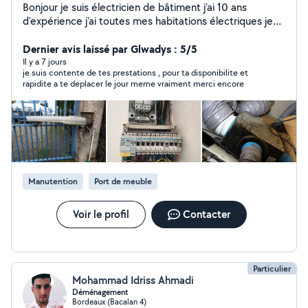
Bonjour je suis électricien de bâtiment j'ai 10 ans
d'expérience j'ai toutes mes habitations électriques je
fais dans la rénovation , neuf, entretien et dépannage je
suis disponible le 24 sur 24 7 jours sur 7 à Bordeaux et
Dernier avis laissé par Glwadys : 5/5
aux alentours de Bordeaux
Il y a 7 jours
je suis contente de tes prestations , pour ta disponibilite et
rapidite a te deplacer le jour meme vraiment merci encore
Manutention
Port de meuble
Voir le profil
Contacter
Particulier
Mohammad Idriss Ahmadi
Déménagement
Bordeaux (Bacalan 4)