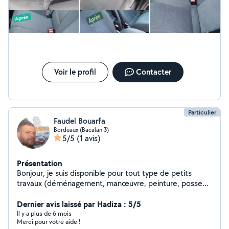
Voir le profil
Contacter
Particulier
Faudel Bouarfa
Bordeaux (Bacalan 3)
5/5
(1 avis)
Présentation
Bonjour, je suis disponible pour tout type de petits
travaux (déménagement, manœuvre, peinture, posse
de dalle, montage de meubles...). N'hésitez pas à me
contacter.
Dernier avis laissé par Hadiza : 5/5
Il y a plus de 6 mois
Merci pour votre aide !