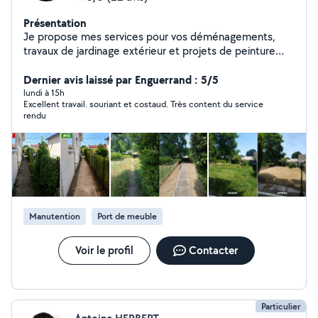
Présentation
Je propose mes services pour vos déménagements,
travaux de jardinage extérieur et projets de peinture
intétieur comme extérieur Sérieux, efficace et à
l'écoute, je m'adapte à vos besoins pour vous faciliter la
Dernier avis laissé par Enguerrand : 5/5
vie.
lundi à 15h
Excellent travail. souriant et costaud. Très content du service
rendu
Manutention
Port de meuble
Voir le profil
Contacter
Particulier