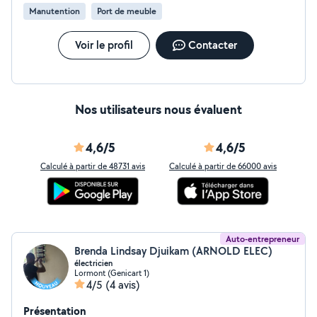
financer et développer des actions solidaires, culturelles
Manutention
Port de meuble
et économiques au service du plus grand nombre.
Contactez-nous pour donner vie à vos idées !
Voir le profil
Contacter
Nos utilisateurs nous évaluent
4,6/5
4,6/5
Calculé à partir de 48731 avis
Calculé à partir de 66000 avis
Auto-entrepreneur
Brenda Lindsay Djuikam (ARNOLD ELEC)
électricien
Lormont (Genicart 1)
4/5
(4 avis)
Présentation