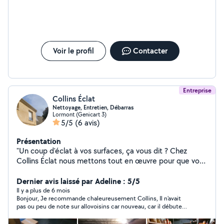
Voir le profil
Contacter
Entreprise
Collins Éclat
Nettoyage, Entretien, Débarras
Lormont (Genicart 3)
5/5
(6 avis)
Présentation
"Un coup d'éclat à vos surfaces, ça vous dit ? Chez
Collins Éclat nous mettons tout en œuvre pour que vos
surfaces brillent de mille feu ! " Ce que nous proposons :
- Nettoyage des Vitres, Façades, Toitures, Terrasses,
Dernier avis laissé par Adeline : 5/5
Gouttières - Nettoyage et Débarras de Jardin : tonte,
Il y a plus de 6 mois
Bonjour, Je recommande chaleureusement Collins, Il n'avait
taille, élagage... - Débarras : encombrants, déchets
pas ou peu de note sur allovoisins car nouveau, car il débute
verts, tout y passe ! Pourquoi nous ? - Fiable et Travail
sur ce site, Il est efficace, attentif, rapide et avec un tarif
bien fait, toujours avec le sourire. - Disponible
honnête, Il m'a aidé à nettoyer et donner des conseils pour