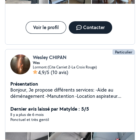
Voir le profil
Contacter
Particulier
Wesley CHIPAN
Wes
Lormont (Cite Carriet 2-La Croix Rouge)
4,9/5
(10 avis)
Présentation
Bonjour, Je propose différents services: -Aide au
déménagement -Manutention -Location aspirateur
Injecteur - extracteur Karcher. Matériel de qualité vous
permettant de nettoyer en profondeur : - Tapis /
Dernier avis laissé par Matylde : 5/5
moquette - canapés / fauteuils en textile - Sièges et
Il y a plus de 6 mois
Ponctuel et très gentil
tapis de voiture - Matelas Très simple d'utilisation,
N'hésitez pas à m'écrire. Cordialement