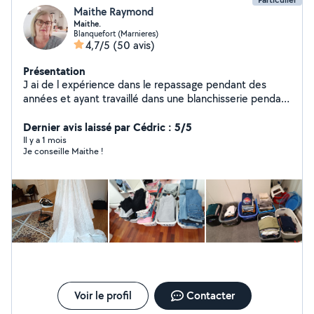
Maithe Raymond
Maithe.
Blanquefort (Marnieres)
4,7/5
(50 avis)
Présentation
J ai de l expérience dans le repassage pendant des
années et ayant travaillé dans une blanchisserie pendant
20 ans et la garde des enfants je travaille avec centrale
vapeur express. Prestation dans les. mariages..client
Dernier avis laissé par Cédric : 5/5
très content Je suis une personne de confiance...
Il y a 1 mois
Je conseille Maithe !
Minutieuse...attentionnée..rapide...j aime le contact des
personnes..
Voir le profil
Contacter