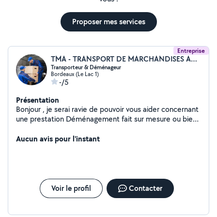
Proposer mes services
Entreprise
TMA - TRANSPORT DE MARCHANDISES AQUITAINE
Transporteur & Déménageur
Bordeaux (Le Lac 1)
-/5
Présentation
Bonjour , je serai ravie de pouvoir vous aider concernant
une prestation Déménagement fait sur mesure ou bien
un simple Transport ( Cuisine , meubles , objets d arts ) .
Votre mobilier sera transportés avec le plus grand soin ,
Aucun avis pour l'instant
dans les meilleures conditions , sanglés et protégés de
couvertures par des professionnels qualifiés aux métiers
du transports . Inventaire détaillé de vos biens à
domicile ainsi que les renseignements concernant point
A d enlèvement et point B de livraison seront collectés .
Voir le profil
Contacter
Camion adapté au volume à transporter Chauffeur
manutentionnaire responsable du bon déroulement de
votre déménagement ou transport Agencement de