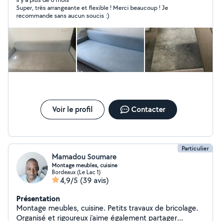
canapés, tapis, moquettes, matelas, sièges voitures.
Super, très arrangeante et flexible ! Merci beaucoup ! Je
Tarif sur photos.
recommande sans aucun soucis :)
Voir le profil
Contacter
Particulier
Mamadou Soumare
Montage meubles, cuisine
Bordeaux (Le Lac 1)
4,9/5
(39 avis)
Présentation
Montage meubles, cuisine. Petits travaux de bricolage.
Organisé et rigoureux j'aime également partager