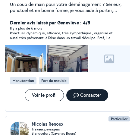
Un coup de main pour votre déménagement ? Sérieux,
ponctuel et en bonne forme, je vous aide à porter,
charger et organiser vos meubles et cartons sans stress.
Disponible et efficace, je m'adapte à vos besoins !
Dernier avis laissé par Geneviève : 4/5
Il y a plus de 6 mois
Ponctuel, dynamique, efficace, très sympathique , organisé et
aussi très prévenant, à l'aise dans un travail d'équipe. Bref, il a
assuré ! Je le recommande les yeux fermés.
Manutention
Port de meuble
Voir le profil
Contacter
Particulier
Nicolas Renoux
Travaux paysagers
Blanquefort (Caychac Bourg)