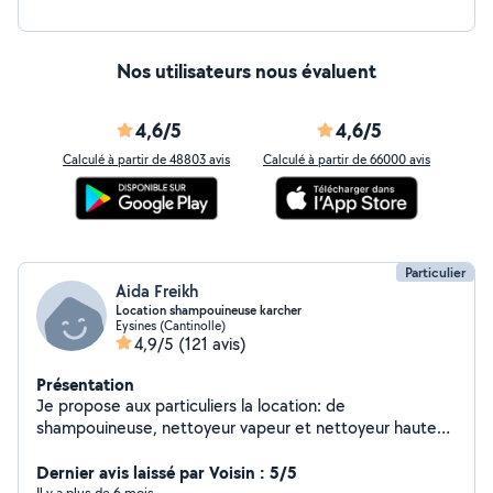
Nos utilisateurs nous évaluent
4,6/5
4,6/5
Calculé à partir de 48803 avis
Calculé à partir de 66000 avis
Particulier
Aida Freikh
Location shampouineuse karcher
Eysines (Cantinolle)
4,9/5
(121 avis)
Présentation
Je propose aux particuliers la location: de
shampouineuse, nettoyeur vapeur et nettoyeur haute
pression . Matériels Karcher Je peux nettoyer
également vos ameublements à votre domicile,
Dernier avis laissé par Voisin : 5/5
Il y a plus de 6 mois