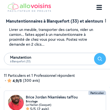
Manutentionnaires à Blanquefort (33) et alentours
Livrer un meuble, transporter des cartons, vider un
camion... faites appel à un manutentionnaire à
proximité de chez vous pour vous. Postez votre
demande en 2 clics...
Manutention
Reche
à Blanquefort (33)
11 Particuliers et 1 Professionnel répondent
-
4,9/5
(300 avis)
Particulier
Brice Jordan Nkamlekeu taffou
Bricolage
Le Haillan (Gasquet)
5/5
(2 avis)