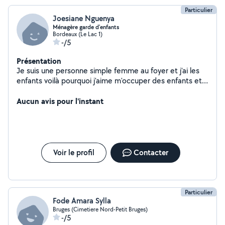
votre mobilier & cartons pièce souhaitée sur le point de
Particulier
Joesiane Nguenya
livraison Branchement électroménager si besoin
Ménagère garde d'enfants
Protège matelas livraisons cartons toutes tailles Devis
Bordeaux (Le Lac 1)
adapté / Prestation sur mesure . Je reste à votre
-/5
disposition pour toute information complémentaire .
Bien cordialement . Responsable Commercial Transport
Présentation
& Déménagement .
Je suis une personne simple femme au foyer et j'ai les
enfants voilà pourquoi j'aime m'occuper des enfants et
faire le ménage
Aucun avis pour l'instant
Voir le profil
Contacter
Particulier
Fode Amara Sylla
Bruges (Cimetiere Nord-Petit Bruges)
-/5