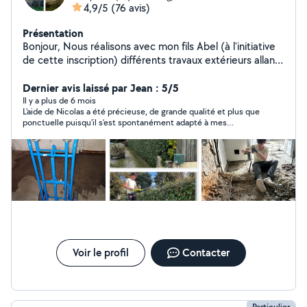
4,9/5
(76 avis)
Présentation
Bonjour, Nous réalisons avec mon fils Abel (à l'initiative
de cette inscription) différents travaux extérieurs allant
de l'entretien de jardin aux semis (surtout), en passant
par le taillage de haies jusqu'à la proposition
Dernier avis laissé par Jean : 5/5
d'aménagement paysagers. Nous serions ravis d'étudier
Il y a plus de 6 mois
L'aide de Nicolas a été précieuse, de grande qualité et plus que
avec vous tous vos projets pour y répondre au mieux,
ponctuelle puisqu'il s'est spontanément adapté à mes
avec envie et sourires. Abel et Nicolas
contraintes. Merci encore. Mission accomplie avec brio.
Voir le profil
Contacter
Particulier