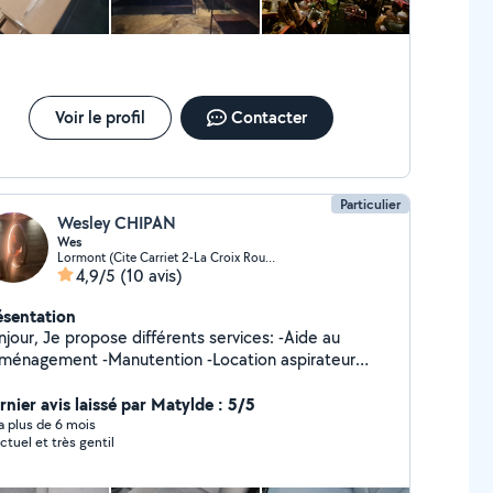
ide et gratuit. Je serai ravi de vous aider !
Voir le profil
Contacter
Particulier
Wesley CHIPAN
Wes
Lormont (Cite Carriet 2-La Croix Rouge)
4,9/5
(10 avis)
ésentation
ose différents services: -Aide au
ménagement -Manutention -Location aspirateur
teur - extracteur Karcher. Matériel de qualité vous
rmettant de nettoyer en profondeur : - Tapis /
rnier avis laissé par Matylde : 5/5
uette - canapés / fauteuils en textile - Sièges et
y a plus de 6 mois
ctuel et très gentil
de voiture - Matelas Très simple d'utilisation,
N'hésitez pas à m'écrire. Cordialement