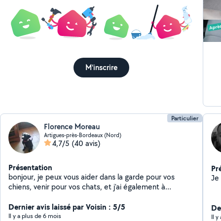
M'inscrire
Particulier
Florence Moreau
Artigues-près-Bordeaux (Nord)
4,7/5
(40 avis)
Présentation
Pr
bonjour, je peux vous aider dans la garde pour vos
chiens, venir pour vos chats, et j'ai également à
disposition tout le matériel de puériculture, n'hésitez
Dernier avis laissé par Voisin : 5/5
pas je suis à votre écoute Merci
Der
Il y a plus de 6 mois
Il 