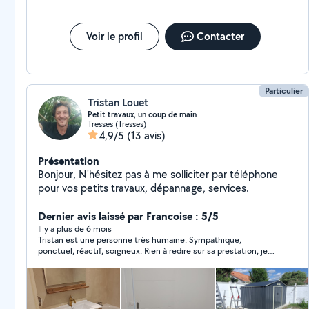
Voir le profil
Contacter
Particulier
Tristan Louet
Petit travaux, un coup de main
Tresses (Tresses)
4,9/5
(13 avis)
Présentation
Bonjour, N'hésitez pas à me solliciter par téléphone
pour vos petits travaux, dépannage, services.
Dernier avis laissé par Francoise : 5/5
Il y a plus de 6 mois
Tristan est une personne très humaine. Sympathique,
ponctuel, réactif, soigneux. Rien à redire sur sa prestation, je
n'hésiterai pas à revenir vers lui, faites de même sans hésiter