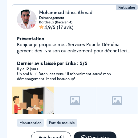
Particulier
Mohammad Idriss Ahmadi
Déménagement
Bordeaux (Bacalan 4)
4,9/5
(17 avis)
Présentation
Bonjour je propose mes Services Pour le Déména
gement des livraison ou enlévement pour déchetterie
manutation je suis disponible merci beaucoup
Dernier avis laissé par Erika : 5/5
Il y a 12 jours
Un ami à lui, Fateh, est venu ! Il m’a vraiment sauvé mon
déménagement. Merci beaucoup!
Manutention
Port de meuble
Voir le profil
Contacter