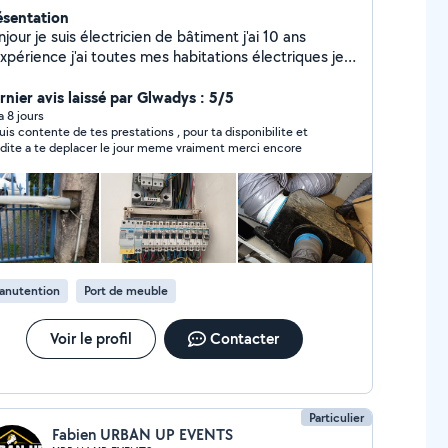
ésentation
jour je suis électricien de bâtiment j'ai 10 ans
xpérience j'ai toutes mes habitations électriques je
s dans la rénovation , neuf, entretien et dépannage
suis disponible le 24 sur 24 7 jours sur 7 à Bordeaux
rnier avis laissé par Glwadys : 5/5
 aux alentours de Bordeaux
 a 8 jours
suis contente de tes prestations , pour ta disponibilite et
rapidite a te deplacer le jour meme vraiment merci encore
anutention
Port de meuble
Voir le profil
Contacter
Particulier
Fabien URBAN UP EVENTS