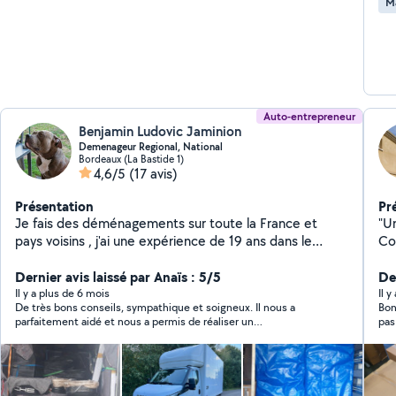
M
Auto-entrepreneur
Benjamin Ludovic Jaminion
Demenageur Regional, National
Bordeaux (La Bastide 1)
4,6/5
(17 avis)
Présentation
Pr
Je fais des déménagements sur toute la France et
"Un
pays voisins , j'ai une expérience de 19 ans dans le
Co
transport de mobiliers et de pianos , dont ma priorité
surfa
est basé sur la qualité de service , et je possède les
Dernier avis laissé par Anaïs : 5/5
: -
Der
diplomes de dirigeant , à bientot .
Go
Il y a plus de 6 mois
Il 
De très bons conseils, sympathique et soigneux. Il nous a
Bonjour, Je recommande c
tai
parfaitement aidé et nous a permis de réaliser un
pas
verts, t
déménagement pour un tarif défiant toutes concurrences. Je
sur ce
bie
recommande vivement.
honnête, Il m'a aidé à
rap
ret
problè
su