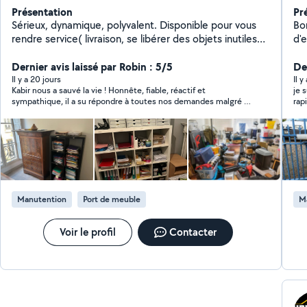
Présentation
Pr
Sérieux, dynamique, polyvalent. Disponible pour vous
Bon
rendre service( livraison, se libérer des objets inutiles
d'e
pour la déchetterie, aide au déménagement, debarras
fai
Dernier avis laissé par Robin : 5/5
de garage , maison, grenier, ...).
je 
De
et
Il y a 20 jours
Il y
Kabir nous a sauvé la vie ! Honnête, fiable, réactif et
je 
sympathique, il a su répondre à toutes nos demandes malgré le
chaos du déménagement. Il est de bon conseil et présent à
100% à vos côtés, y compris dans les mauvais moments.
Encore mieux, il est force de proposition et trouve des
solutions qui vont au-delà de sa prestation ! Merci encore pour
tout, bonne continuation !
Manutention
Port de meuble
M
Voir le profil
Contacter