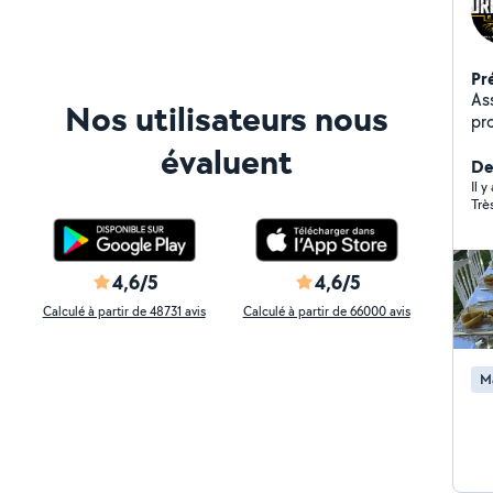
Pr
As
Nos utilisateurs nous
prof
d'
évaluent
Co
Der
Lo
Il y
Trè
éva
meu
rénovation Tr
Man
4,6/5
4,6/5
mat
Calculé à partir de 48731 avis
Calculé à partir de 66000 avis
eng
serv
œu
M
sol
plus gr
vos