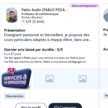
Auto-entrepreneur
Pablo Audin (PABLO PEDAGOGIE ET PRESTATIONS)
Professeur de mathématiques
Bouliac (Bouliac)
5/5
(2 avis)
Pr
Présentation
Enseignant passionné et bienveillant, je propose des
cours particuliers adaptés à chaque élève, dans une
ambiance sereine et encourageante. Mon objectif ?
Au
Aider chacun à prendre confiance en ses capacités, à
Dernier avis laissé par Aurélie : 5/5
progresser à son rythme et à (re)découvrir le plaisir
Il y a 27 jours
J'ai fait appel à Pablo pour une remise à niveau en Maths pour
d'apprendre.
ma fille qui termine sa 3eme. Pablo a une bonne pédagogie et
s'adapte facilement aux besoins. Après qq séances, ma fille se
sent plus à l'aise avec cette matière.
M
Manutention
Voir le profil
Contacter