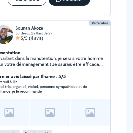
Particulier
Sounan Akoze
Bordeaux (La Bastide 2)
5/5
(4 avis)
ésentation
availlant dans la manutention, je serais votre homme
ur votre déménagement ! Je saurais être efficace
t en prenant soin de vos affaires
rnier avis laissé par Ilhame : 5/5
credi à 11h
vail très organisé, nickel, personne sympathique et de
confiance, je le recommande