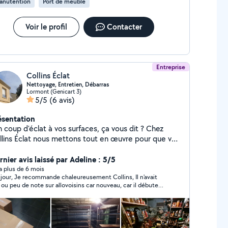
anutention
Port de meuble
Voir le profil
Contacter
Entreprise
Collins Éclat
Nettoyage, Entretien, Débarras
Lormont (Genicart 3)
5/5
(6 avis)
ésentation
 coup d'éclat à vos surfaces, ça vous dit ? Chez
llins Éclat nous mettons tout en œuvre pour que vos
ces brillent de mille feu ! " Ce que nous proposons
 Nettoyage des Vitres, Façades, Toitures, Terrasses,
nier avis laissé par Adeline : 5/5
uttières - Nettoyage et Débarras de Jardin : tonte,
y a plus de 6 mois
haleureusement Collins, Il n'avait
lle, élagage... - Débarras : encombrants, déchets
 ou peu de note sur allovoisins car nouveau, car il débute
out y passe ! Pourquoi nous ? - Fiable et Travail
 site, Il est efficace, attentif, rapide et avec un tarif
n fait, toujours avec le sourire. - Disponible
 nettoyer et donner des conseils pour
idement. - Devis gratuit, sans surprise. Envie de
aper une cuisinière d enfant et donner divers conseils sur un
me d'humidité dans les murs, Merci Collins au plaisir de
rfaces impeccable ? Contactez-moi pour un devis
retravailler ensemble Adeline