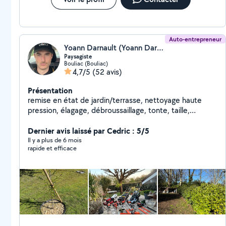
Auto-entrepreneur
Yoann Darnault (Yoann Darnault)
Paysagiste
Bouliac (Bouliac)
4,7/5
(52 avis)
Présentation
remise en état de jardin/terrasse, nettoyage haute
pression, élagage, débroussaillage, tonte, taille,
dessouchage, évacuation de déchets verts,
desherbage, petit abattage, taille de haie
Dernier avis laissé par Cedric : 5/5
Il y a plus de 6 mois
rapide et efficace