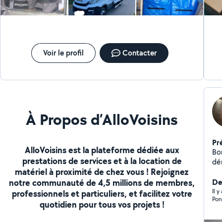
rap
Voir le profil
Contacter
À Propos d’AlloVoisins
Pr
AlloVoisins est la plateforme dédiée aux
Bonjour, Je prop
prestations de services et à la location de
dé
matériel à proximité de chez vous ! Rejoignez
Injec
notre communauté de 4,5 millions de membres,
pe
De
moq
Il 
professionnels et particuliers, et facilitez votre
Pon
tapis 
quotidien pour tous vos projets !