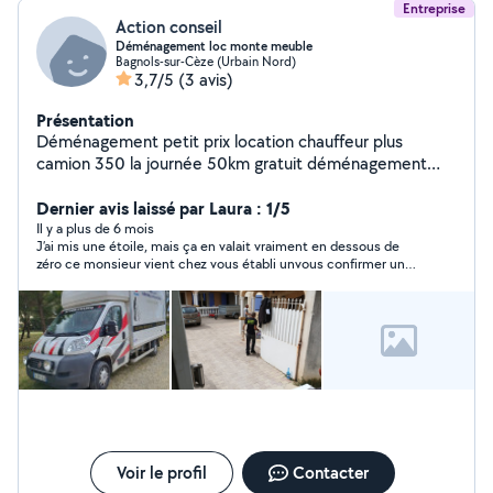
Entreprise
Action conseil
Déménagement loc monte meuble
Bagnols-sur-Cèze (Urbain Nord)
3,7/5
(3 avis)
Présentation
Déménagement petit prix location chauffeur plus
camion 350 la journée 50km gratuit déménagement
avec emballage matériel dernière génération personnel
qualifié depuis 1970 entreprises familiales
Dernier avis laissé par Laura : 1/5
Il y a plus de 6 mois
J’ai mis une étoile, mais ça en valait vraiment en dessous de
zéro ce monsieur vient chez vous établi unvous confirmer une
date et malgré tout ça vous êtes obligé de le harceler au
téléphone pour bien avoir confirmation et malgré cela c’est sa
secrétaire qui me dit que finalement il a dû annuler pour un
chantier en urgence Ou que soi-disant le camion est au garage
pour réparation alors qu’il s’était engagé à cette date pour mon
déménagement, je ne recommande clairement pas car il faut
toujours courir après eux pour les avoir au téléphone chose qui
est extrêmement Rare
Voir le profil
Contacter