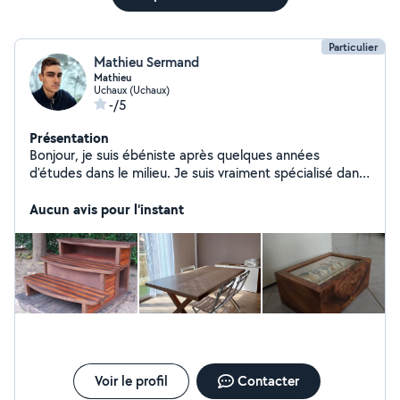
Particulier
Mathieu Sermand
Mathieu
Uchaux (Uchaux)
-/5
Présentation
Bonjour, je suis ébéniste après quelques années
d'études dans le milieu. Je suis vraiment spécialisé dans
l'ébénisterie et l'agencement. Cependant j'ai aussi
travaillé dans une entreprise qui faisait de la cuisine haut
Aucun avis pour l'instant
de gamme. Je suis donc assez polyvalent. N'hésitez à
venir me contacter ne serait-ce que pour un éventuel
devis. Merci d'avance Cordialement Mathieu
Voir le profil
Contacter