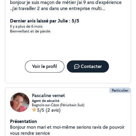
bonjour je suis maçon de métier j'ai 9 ans d'expérience
..j'ai travailler 2 ans dans une entreprise multi
services(des notions électricité plomberie )... j'ai déjà
repeint des appartements complet et en ce moment je
Dernier avis laissé par Julie : 5/5
bosse des les espaces vert.
Il y a plus de 6 mois
Bienveillant et de parole
Voir le profil
Contacter
Particulier
Pascaline vernet
Agent de sécurité
Bagnols-sur-Cèze (Périurbain Sud)
5/5
(2 avis)
Présentation
Bonjour mon mari et moi-même serions ravis de pouvoir
vous rendre service