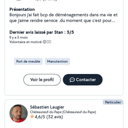
Présentation
Bonjours j'ai fait bcp de déménagements dans ma vie et
que j'aime rendre service .du moment que c'est pour
rendre service alors c'est parfait demander est vous
recevrez donc je suis à votre service si besoin.bien a
Dernier avis laissé par Stan : 5/5
vous.
Il y a 5 mois
Volontaire et motivé 😊👍🏻
Port de meuble
Manutention
Voir le profil
Contacter
Particulier
Sébastien Laugier
Châteauneuf-du-Pape (Châteauneuf-du-Pape)
4,6/5
(32 avis)