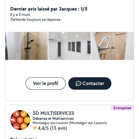
travaux - plaquiste - développeur web - assistance
informatique
Dernier avis laissé par Jacques : 1/5
Il y a 3 mois
J’attends toujours sa réponse
Voir le profil
Contacter
Entreprise
3D MULTISERVICES
Débarras et Multiservices
Montségur-sur-Lauzon (Montségur-sur-Lauzon)
4,4/5
(13 avis)