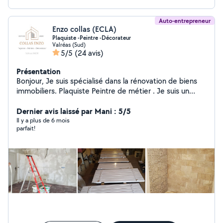
Auto-entrepreneur
Enzo collas (ECLA)
Plaquiste -Peintre -Décorateur
Valréas (Sud)
5/5
(24 avis)
Présentation
Bonjour, Je suis spécialisé dans la rénovation de biens
immobiliers. Plaquiste Peintre de métier . Je suis un
artisan pouvant répondre à une large gamme de
travaux. Pour les demandes de chantier de plus de 30
Dernier avis laissé par Mani : 5/5
km consultez moi sur ma page google Cordialement
Il y a plus de 6 mois
parfait!
Collas Enzo