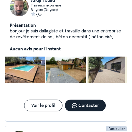
Andji Touati
Travaux maçonnerie
Grignan (Grignan)
-/5
Présentation
bonjour je suis dallagiste et travaille dans une entreprise
de revêtement de sol, béton decoratif ( béton ciré,
béton empreinte, résine drain).. je peux faire des murs
en pierres ou en parpaings.. je touche à tout les petits
Aucun avis pour l'instant
travaux du quotidien également ( clôture, montage de
meubles, électricité, taillage des arbres, jardinage..ect..)
je suis avotre disposition le samedi et dimanche
uniquement.. cordialement
Voir le profil
Contacter
Particulier