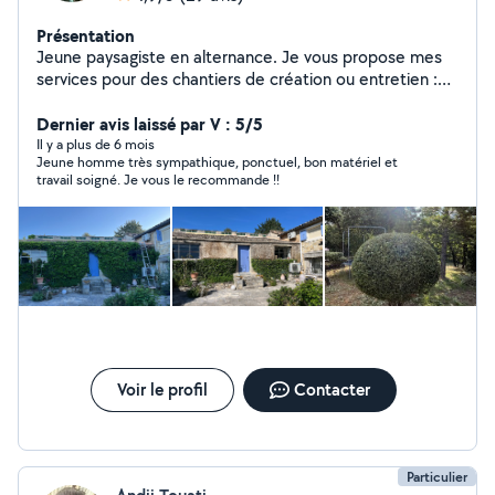
Présentation
Jeune paysagiste en alternance. Je vous propose mes
services pour des chantiers de création ou entretien :
Taille-haie, arbuste, arbre fruitier, Taille olivier
ornemental, taille de fructification Elagage Tonte,
Dernier avis laissé par V : 5/5
débroussaillage désherbage Broyage de végétaux Pose
Il y a plus de 6 mois
Jeune homme très sympathique, ponctuel, bon matériel et
de gazon en plaque, gazon synthétique ou semis
travail soigné. Je vous le recommande !!
Système d'arrosage Pose de pas japonais, bordures
Plantation, création de massifs Préparation du sol / mise
à niveau, labourage Nettoyage karcher Je dispose de
tout le matériel nécessaire. N'hésitez pas à me
contacter. Vincent
Voir le profil
Contacter
Particulier