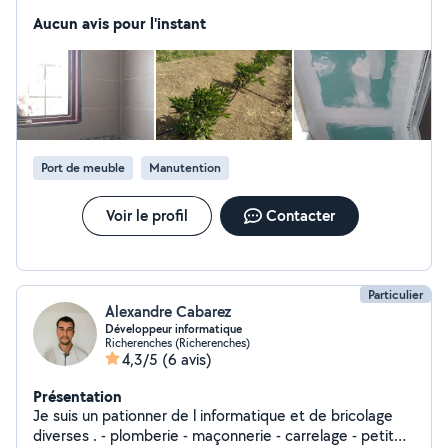
m'occuper du jardin et je peux faire également du
Aucun avis pour l'instant
déménagement. Je propose des prix intéressants .
Port de meuble
Manutention
Voir le profil
Contacter
Particulier
Alexandre Cabarez
Développeur informatique
Richerenches (Richerenches)
4,3/5
(6 avis)
Présentation
Je suis un pationner de l informatique et de bricolage
diverses . - plomberie - maçonnerie - carrelage - petit