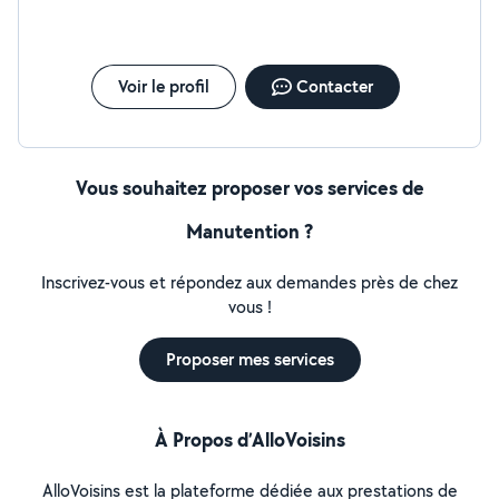
conciergerie) je peux vous apporter mon aide pour
l'entretien de votre maison ( ménage, repassage, petits
travaux de jardinage, karcher), pour garder vos enfants
mais également pour une aide administrative. je suis
Voir le profil
Contacter
mobile, ponctuelle, consciencieuse et attentionnée.
Vous souhaitez proposer vos services de
Manutention ?
Inscrivez-vous et répondez aux demandes près de chez
vous !
Proposer mes services
À Propos d’AlloVoisins
AlloVoisins est la plateforme dédiée aux prestations de