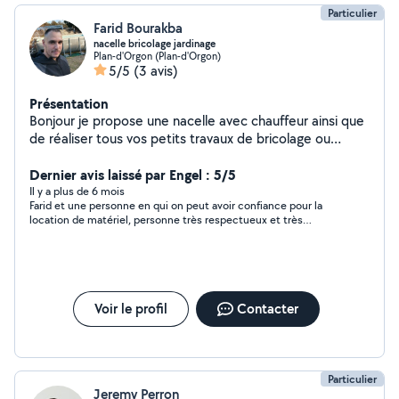
Particulier
Farid Bourakba
nacelle bricolage jardinage
Plan-d'Orgon (Plan-d'Orgon)
5/5
(3 avis)
Présentation
Bonjour je propose une nacelle avec chauffeur ainsi que
de réaliser tous vos petits travaux de bricolage ou
jardinage. Je suis consciencieux, sérieux et disponible .
Si vous avez besoin d'une personne pour entretenir
Dernier avis laissé par Engel : 5/5
votre jardin, nettoyer vos gouttières réaliser du petit
Il y a plus de 6 mois
Farid et une personne en qui on peut avoir confiance pour la
élagage ou du bricolage contactez moi.
location de matériel, personne très respectueux et très
arrangeant je le recommande à 100 %. Au plaisir de refaire à
faire avec lui. Merci Farid.
Voir le profil
Contacter
Particulier
Jeremy Perron