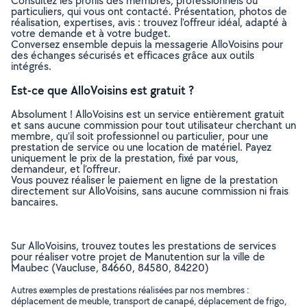
Consultez les profils des membres, professionnels ou
particuliers, qui vous ont contacté. Présentation, photos de
réalisation, expertises, avis : trouvez l'offreur idéal, adapté à
votre demande et à votre budget.
Conversez ensemble depuis la messagerie AlloVoisins pour
des échanges sécurisés et efficaces grâce aux outils
intégrés.
Est-ce que AlloVoisins est gratuit ?
Absolument ! AlloVoisins est un service entièrement gratuit
et sans aucune commission pour tout utilisateur cherchant un
membre, qu’il soit professionnel ou particulier, pour une
prestation de service ou une location de matériel. Payez
uniquement le prix de la prestation, fixé par vous,
demandeur, et l’offreur.
Vous pouvez réaliser le paiement en ligne de la prestation
directement sur AlloVoisins, sans aucune commission ni frais
bancaires.
Sur AlloVoisins, trouvez toutes les prestations de services
pour réaliser votre projet de Manutention sur la ville de
Maubec (Vaucluse, 84660, 84580, 84220)
Autres exemples de prestations réalisées par nos membres :
déplacement de meuble, transport de canapé, déplacement de frigo,