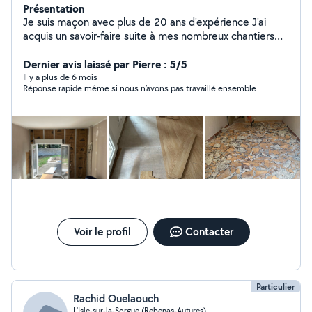
Présentation
Je suis maçon avec plus de 20 ans d'expérience J'ai
acquis un savoir-faire suite à mes nombreux chantiers
réaliser ,je possède tous les outils nécessaires et je
vous ferai profiter de mon expertise et de mes
Dernier avis laissé par Pierre : 5/5
connaissances pour mener à bien vos projets .
Il y a plus de 6 mois
Réponse rapide même si nous n’avons pas travaillé ensemble
Voir le profil
Contacter
Particulier
Rachid Ouelaouch
L'Isle-sur-la-Sorgue (Rebenas-Autures)