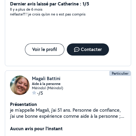
besoins avec toutes les normes de qualité ,sécurité et
Dernier avis laissé par Catherine : 1/5
sans oublier le respect du travail bien fait.
Il y a plus de 6 mois
néfaste!!! ! je crois qu'on ne s est pas compris
Voir le profil
Contacter
Particulier
Magali Battini
Aide à la personne
Mérindol (Mérindol)
-/5
Présentation
je m'appelle Magali, j'ai 51 ans. Personne de confiance,
j'ai une bonne expérience comme aide à la personne ;
j'ai travaillé auprès de personne en difficulté pendant de
nombreuses années, et j'ai également une bonne
Aucun avis pour l'instant
expérience dans l'entretien de maisons de vacances (