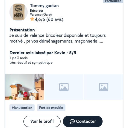
Particulier
Tommy gaetan
Bricoleur
Valence (Gare)
4,6/5
(60 avis)
Présentation
Je suis de valence bricoleur disponible et toujours
motivé , pr vos déménagements, maçonnerie ,
carrelage si vous aviez besoin de main je suis tjrs là
Dernier avis laissé par Kevin : 5/5
Il y a 3 mois
très réactif et sympathique
Manutention
Port de meuble
Voir le profil
Contacter