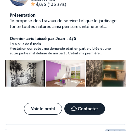
4,8/5
(133 avis)
Présentation
Je propose des travaux de service tel que le jardinage
tonte toutes natures ainsi peintures intérieur et
extérieur et tapisserie et revêtement mural et toile de
verre ainsi que tous types de travail soigné
Dernier avis laissé par Jean : 4/5
déménagement nettoyage et livraison de colis en
Il y a plus de 6 mois
Prestation correcte , ma demande était en partie ciblée et une
urgence manutention course rangement excetera tout
autre partie mal définie de ma part . C'était ma première
travail que vous ne pouvez pas faire par manque de
prestation sur ce site, donc je ne savais pas les codes de
temps ou trop compliqué pour vous je suis à votre
tarification . Je crois qu'il vaut mieux un taux horaire .
service n hésité pas à me contacter c est un plaisir pour
moi de vous rendre service devis en fonction du travaille
qui sera raisonnable merci cordialement j attends vos
demandes personne dévoué et serviable.
Voir le profil
Contacter