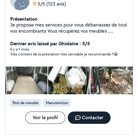
5/5
(123 avis)
Présentation
Je propose mes services pour vous débarrassez de tout
vos encombrants Vous récupérez vos meubles ,
électroménager en magasin Je peu vous aidez pour tout
type de manutention lors de vos déménagement Je
Dernier avis laissé par Ghislaine : 5/5
loue une shampouineuse injecteur extracteur Je nettoie
Il y a 1 mois
Très content de la prestation très serviable je recommande !!😀
vos canapé,matelas,tapis
Port de meuble
Manutention
Voir le profil
Contacter