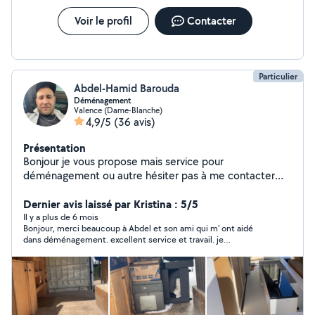
soigné et efficace, avec une réponse rapide à toutes
vos demandes. N'hésitez pas à me contacter pour
Voir le profil
Contacter
échanger sur votre besoin. À bientôt !
Particulier
Abdel-Hamid Barouda
Déménagement
Valence (Dame-Blanche)
4,9/5
(36 avis)
Présentation
Bonjour je vous propose mais service pour
déménagement ou autre hésiter pas à me contacter
merci
Dernier avis laissé par Kristina : 5/5
Il y a plus de 6 mois
Bonjour, merci beaucoup à Abdel et son ami qui m' ont aidé
dans déménagement. excellent service et travail. je
recommande.