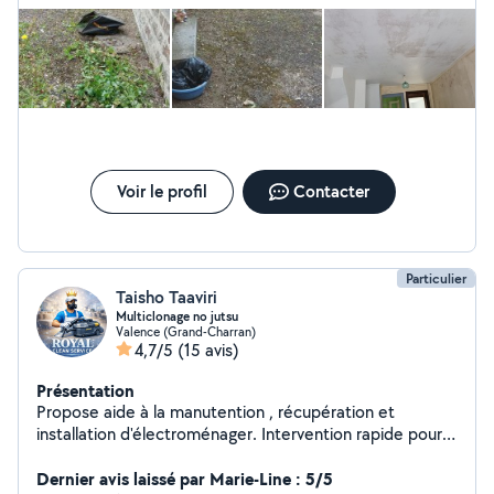
faire la même évaluation de cette dernière. Ils arrivent et se
mettent directement au travail. Je n'hésiterai pas une seconde
à faire à nouveau appel à lui.
Voir le profil
Contacter
Particulier
Taisho Taaviri
Multiclonage no jutsu
Valence (Grand-Charran)
4,7/5
(15 avis)
Présentation
Propose aide à la manutention , récupération et
installation d'électroménager. Intervention rapide pour
courses volumineuses, enlèvement encombrants et
Dernier avis laissé par Marie-Line : 5/5
trajets **************** Nettoyage de canapés, matelas...