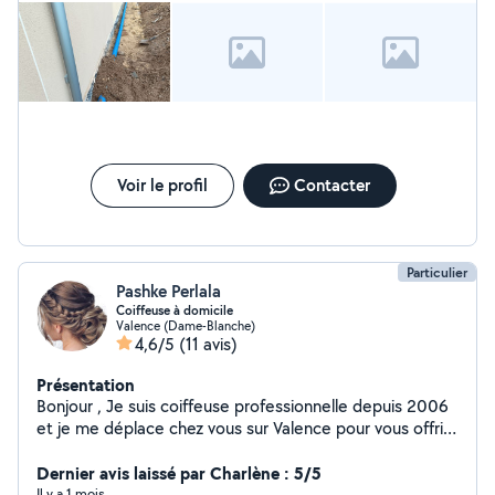
Voir le profil
Contacter
Particulier
Pashke Perlala
Coiffeuse à domicile
Valence (Dame-Blanche)
4,6/5
(11 avis)
Présentation
Bonjour , Je suis coiffeuse professionnelle depuis 2006
et je me déplace chez vous sur Valence pour vous offrir
des services de coiffure sur mesure. Que ce soit pour
une coupe, une coloration ou un style personnalisé et
Dernier avis laissé par Charlène : 5/5
pour mariage aussi. Ne hésitez pas à me contacter.
Il y a 1 mois