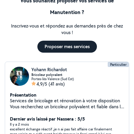
Vous souhaitez proposer vos services de
Manutention ?
Inscrivez-vous et répondez aux demandes près de chez
vous !
Proposer mes services
Particulier
Yohann Richardot
Bricoleur polyvalent
Portes-lès-Valence (Sud Est)
4,9/5
(41 avis)
Présentation
Services de bricolage et rénovation à votre disposition
Vous recherchez un bricoleur polyvalent et fiable dans la
région valentinoise ? Je mets mes compétences et mon
expérience à votre service : Peinture & décoration
Dernier avis laissé par Nassera : 5/5
Électricité & plomberie Cuisine & menuiserie Véranda &
Il y a 2 mois
excellent échange réactif ,je n ai pas fait affaire car finalement
aménagement intérieur Domotique & informatique
mon voisin m a aidé,ayant beide travaux je ferai appel à lui avec