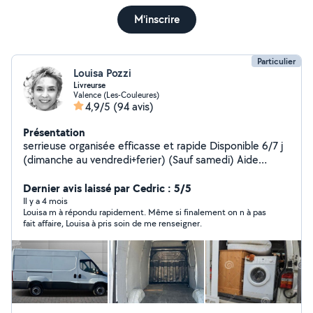
M'inscrire
Particulier
Louisa Pozzi
Livreurse
Valence (Les-Couleures)
4,9/5
(94 avis)
Présentation
serrieuse organisée efficasse et rapide Disponible 6/7 j
(dimanche au vendredi+ferier) (Sauf samedi) Aide
ponctuelle selon besoins. Intervention autour de
Valence. Périmètre j'usqu a 30klm de valence. + d'infos
Dernier avis laissé par Cedric : 5/5
et frais à convenir par téléphone Possible de venir a
Il y a 4 mois
Louisa m à répondu rapidement. Même si finalement on n à pas
plusieurs si besoins pour l aide au déménagement...
fait affaire, Louisa à pris soin de me renseigner.