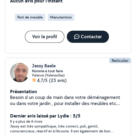
Aucun avis pour l'instant
Port de meuble
Manutention
Voir le profil
Contacter
Particulier
Jessy Baele
Homme à tout faire
Valence (Valensolles)
4,7/5
(23 avis)
Présentation
Besoin d un coup de main dans votre déménagement
ou dans votre jardin , pour installer des meubles etc
contacter moi en privé directement j'ai pas la version
premium
Dernier avis laissé par Lydie : 5/5
Il y a plus de 6 mois
Jessy est très sympathique, très correct, poli, gentil,
consciencieux, réactif et à l'écoute. Il est également de bon
conseil. J'avais besoin de 2 personnes et peux très facilement