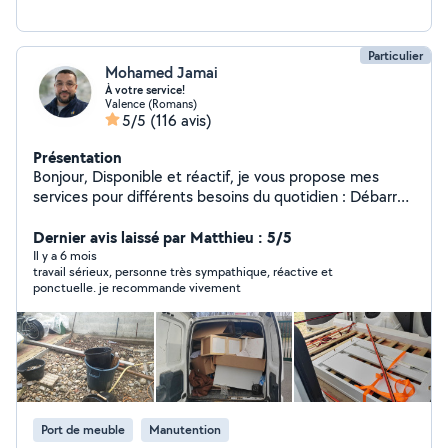
Particulier
Mohamed Jamai
À votre service!
Valence (Romans)
5/5
(116 avis)
Présentation
Bonjour, Disponible et réactif, je vous propose mes
services pour différents besoins du quotidien : Débarras
: enlèvement de tout ce qui vous encombre (meubles,
électroménager, végétaux, gravats, cartons, etc.).
Dernier avis laissé par Matthieu : 5/5
Montage de meubles : assemblage rapide et soigné de
Il y a 6 mois
travail sérieux, personne très sympathique, réactive et
vos meubles. Retrait et livraison : récupération de
ponctuelle. je recommande vivement
meubles, colis ou achats en magasin et transport jusqu'à
votre domicile. Manutention et aide au déménagement
: déplacement de meubles, réorganisation d'espaces,
chargement et déchargement. Service événementiel :
serveur pour mariages, anniversaires, réceptions et
autres événements. Ménage et entretien : aide
ponctuelle ou régulière pour l'entretien de votre
Port de meuble
Manutention
logement. Je m'engage à fournir un travail sérieux,