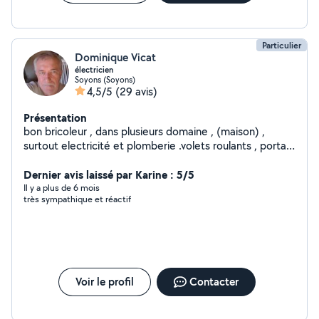
Particulier
Dominique Vicat
électricien
Soyons (Soyons)
4,5/5
(29 avis)
Présentation
bon bricoleur , dans plusieurs domaine , (maison) ,
surtout electricité et plomberie .volets roulants , portail
électrique etc...n'hesitez pas a me contacter , par SMS
pour premier contact , merci ..Mr Vicat , j'ai une amie qui
Dernier avis laissé par Karine : 5/5
n'est pas abonnée et qui cherche des heures de
Il y a plus de 6 mois
très sympathique et réactif
ménage entre st peray et beauchastel ( environ)
Voir le profil
Contacter