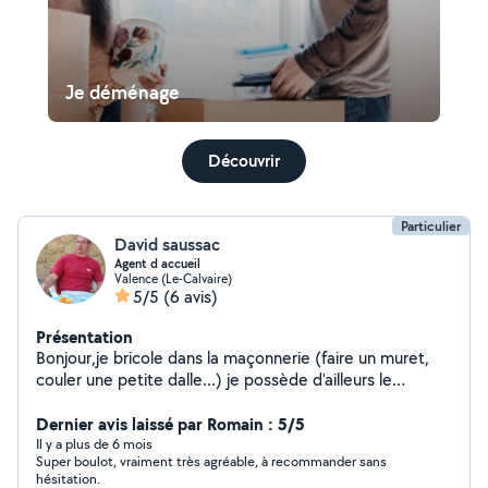
Je déménage
Découvrir
Particulier
David saussac
Agent d accueil
Valence (Le-Calvaire)
5/5
(6 avis)
Présentation
Bonjour,je bricole dans la maçonnerie (faire un muret,
couler une petite dalle...) je possède d'ailleurs le
matériel pour cela... Alors n'hésitez pas, j'ai beaucoup de
temps libre.Merci
Dernier avis laissé par Romain : 5/5
Il y a plus de 6 mois
Super boulot, vraiment très agréable, à recommander sans
hésitation.