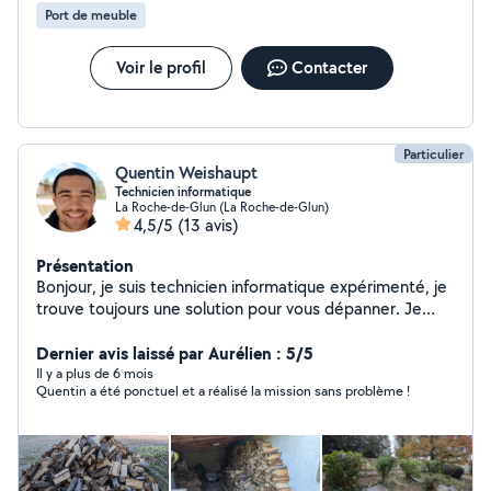
Port de meuble
Voir le profil
Contacter
Particulier
Quentin Weishaupt
Technicien informatique
La Roche-de-Glun (La Roche-de-Glun)
4,5/5
(13 avis)
Présentation
Bonjour, je suis technicien informatique expérimenté, je
trouve toujours une solution pour vous dépanner. Je
peux aussi vous donner des cours d'informatique. A
bientôt !
Dernier avis laissé par Aurélien : 5/5
Il y a plus de 6 mois
Quentin a été ponctuel et a réalisé la mission sans problème !