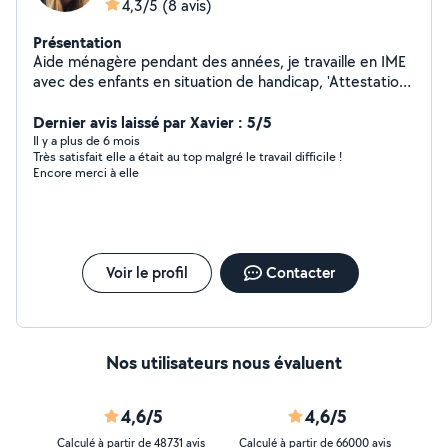
4,3/5
(8 avis)
Présentation
Aide ménagère pendant des années, je travaille en IME
avec des enfants en situation de handicap, 'Attestation
de Connaissances pour les Animaux de compagnie
d'espèces domestiques en poche, je suis disposée à
Dernier avis laissé par Xavier : 5/5
rendre mes services dans l'entretien de domicile ou
Il y a plus de 6 mois
Très satisfait elle a était au top malgré le travail difficile !
ménage complet lors de
Encore merci à elle
déménagement/emménagement, nettoyage de
voiture. garde d'animaux, d'enfants.
Voir le profil
Contacter
Nos utilisateurs nous évaluent
4,6/5
4,6/5
Calculé à partir de 48731 avis
Calculé à partir de 66000 avis