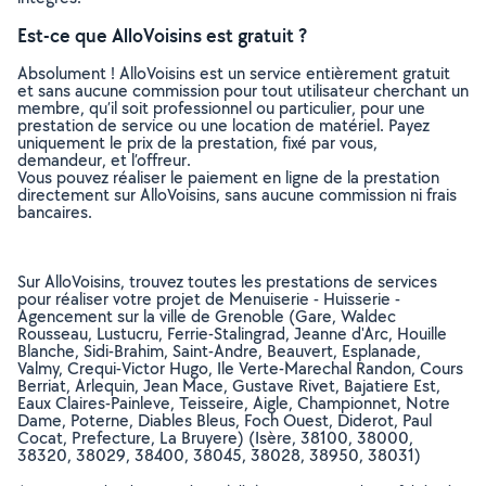
Est-ce que AlloVoisins est gratuit ?
Absolument ! AlloVoisins est un service entièrement gratuit
et sans aucune commission pour tout utilisateur cherchant un
membre, qu’il soit professionnel ou particulier, pour une
prestation de service ou une location de matériel. Payez
uniquement le prix de la prestation, fixé par vous,
demandeur, et l’offreur.
Vous pouvez réaliser le paiement en ligne de la prestation
directement sur AlloVoisins, sans aucune commission ni frais
bancaires.
Sur AlloVoisins, trouvez toutes les prestations de services
pour réaliser votre projet de Menuiserie - Huisserie -
Agencement sur la ville de Grenoble (Gare, Waldec
Rousseau, Lustucru, Ferrie-Stalingrad, Jeanne d'Arc, Houille
Blanche, Sidi-Brahim, Saint-Andre, Beauvert, Esplanade,
Valmy, Crequi-Victor Hugo, Ile Verte-Marechal Randon, Cours
Berriat, Arlequin, Jean Mace, Gustave Rivet, Bajatiere Est,
Eaux Claires-Painleve, Teisseire, Aigle, Championnet, Notre
Dame, Poterne, Diables Bleus, Foch Ouest, Diderot, Paul
Cocat, Prefecture, La Bruyere) (Isère, 38100, 38000,
38320, 38029, 38400, 38045, 38028, 38950, 38031)