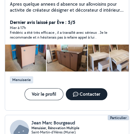
Apres quelque annees d absence sur allovoisins pour
activite de créateur désigner et décorateur d intérieur,
je me suis reconverti en homme de main... Je touche à
tout , mes mains sont à votre service. Je vous invite à
Dernier avis laissé par Ève : 5/5
voir mes photos pour découvrir mes competences. A
Hier à 17h
Frédéric a été très efficace , il a travaillé avec sérieux . Je le
savoir que je suis 100% autodidacte. Ps: je suis
recommande et n hésiterais pas à refaire appel à lui .
intéressé par tout types de contrat longue durée , avec
des tarifs arrangeant les 2 partis
Menuiserie
Voir le profil
Contacter
Particulier
Jean Marc Bourgeaud
Menuisier, Rénovation Multiple
Saint-Martin-d'Hères (Murier)