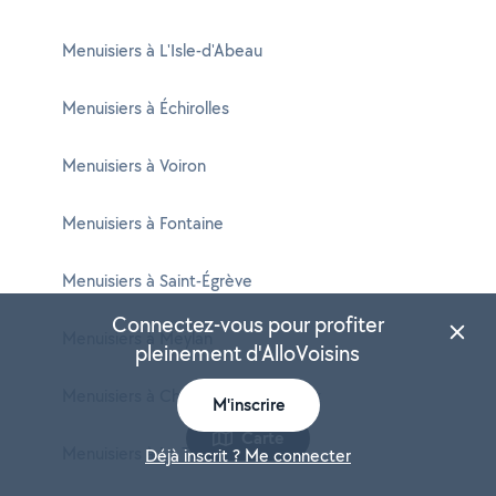
Menuisiers à L'Isle-d'Abeau
Menuisiers à Échirolles
Menuisiers à Voiron
Menuisiers à Fontaine
Menuisiers à Saint-Égrève
Connectez-vous pour profiter
Menuisiers à Meylan
pleinement d'AlloVoisins
Menuisiers à Charvieu-Chavagneux
M'inscrire
Carte
Menuisiers à La Tour-du-Pin
Déjà inscrit ? Me connecter