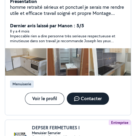
Présentation
homme retraité sérieux et ponctuel je serais me rendre
utile et efficace travail soigné et propre Montage
meubles, plomberie, électricité, montage cuisine et
selon d'autres demande
Dernier avis laissé par Manon : 5/5
Il y a 4 mois
Impeccable rien a dire personne très serieuse respectueuse et
minutieuse dans son travail je recommande Joseph les yeux
fermés merci beaucoup pour votre magnifique travail
Menuiserie
Voir le profil
Contacter
Entreprise
DEPSER FERMETURES I
Menuisier Serrurier