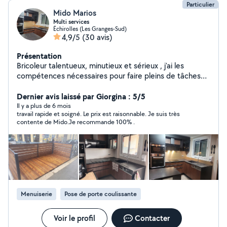
Particulier
Mido Marios
Multi services
Échirolles (Les Granges-Sud)
4,9/5
(30 avis)
Présentation
Bricoleur talentueux, minutieux et sérieux , j'ai les
compétences nécessaires pour faire pleins de tâches
comme la pose de parquet/ pvc, la peinture, placo,
plomberie, électricité ,montage/démontage des
Dernier avis laissé par Giorgina : 5/5
meubles,pose de tringles ...je suis équipé de matériels
Il y a plus de 6 mois
travail rapide et soigné. Le prix est raisonnable. Je suis très
professionnels. Je serai prêt à vous fournir un service de
contente de Mido.Je recommande 100% .
qualité avec des tarifs raisonnables et j'essayerai de
vous dépanner en cas d'urgence
Menuiserie
Pose de porte coulissante
Voir le profil
Contacter