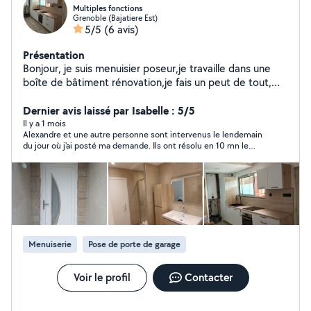
Multiples fonctions
Grenoble (Bajatiere Est)
5/5
(6 avis)
Présentation
Bonjour, je suis menuisier poseur,je travaille dans une
boîte de bâtiment rénovation,je fais un peut de tout,
pose de menuiseries,( portes, fenetres, volets roulants
etc..),plomberie, carrelage,placo,pose de
Dernier avis laissé par Isabelle : 5/5
parquet,montage des meubles, cuisines,serrurerie.
Il y a 1 mois
Alexandre et une autre personne sont intervenus le lendemain
(ouverture de porte ) si vous avez besoin des mes
du jour où j'ai posté ma demande. Ils ont résolu en 10 mn le
services n'hésitez pas, merci.
problème de ma BSO bloquée. Il faudra une réparation plus
poussée, je les consulterai évidemment et comme j'ai dû les
payer moins cher , ils auront la priorité
Menuiserie
Pose de porte de garage
Voir le profil
Contacter