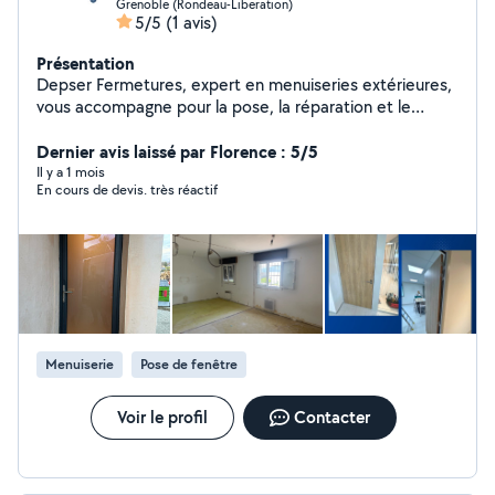
Grenoble (Rondeau-Liberation)
5/5
(1 avis)
Présentation
Depser Fermetures, expert en menuiseries extérieures,
vous accompagne pour la pose, la réparation et le
dépannage de vos portes, fenêtres, volets roulants,
portails et systèmes d'automatisation. Nous assurons
Dernier avis laissé par Florence : 5/5
également une intervention rapide de mise en sécurité
Il y a 1 mois
En cours de devis. très réactif
après sinistre : cambriolage, incendie, bris de glace, afin
de protéger efficacement votre logement ou local
professionnel. Grâce à notre savoir-faire, notre
réactivité et notre professionnalisme, Depser
Fermetures vous garantit confort, sécurité et tranquillité
d'esprit. Faites appel à un spécialiste de la menuiserie
extérieure pour des prestations fiables et durables.
Menuiserie
Pose de fenêtre
Voir le profil
Contacter