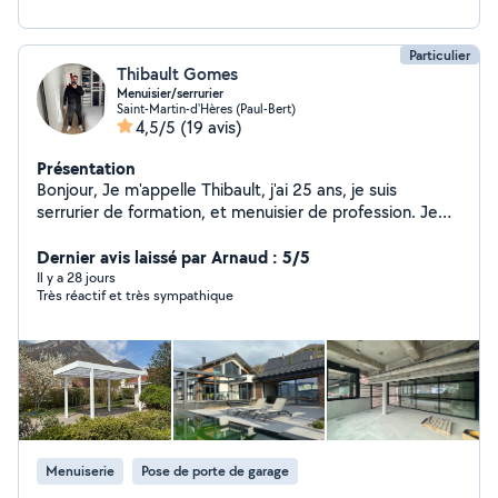
Particulier
Thibault Gomes
Menuisier/serrurier
Saint-Martin-d'Hères (Paul-Bert)
4,5/5
(19 avis)
Présentation
Bonjour, Je m'appelle Thibault, j'ai 25 ans, je suis
serrurier de formation, et menuisier de profession. Je
suis disponible pour tout travaux de menuiserie que ce
soit aluminium, bois ou PVC. Je peux aussi m'occuper de
Dernier avis laissé par Arnaud : 5/5
tout ce qui est volet roulant ( re programmation) ,
Il y a 28 jours
Très réactif et très sympathique
pergola, escalier et gardes de corps. Je peux aussi vous
aider dans des tâches de déménagement, montage de
meubles, ainsi que dans des petits soucis du quotidien.
Je suis quelqu'un de disponible, n'hésitez pas à me
contacter .
Menuiserie
Pose de porte de garage