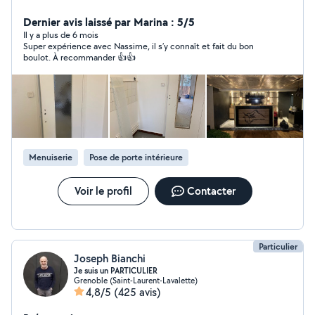
extérieur et modélisation. Ou encore de peinture, pose
de papier peint ,placo , revêtements de sols ,pour
Dernier avis laissé par Marina : 5/5
mettre en valeur votre bien. Mais également la pose de
Il y a plus de 6 mois
Super expérience avec Nassime, il s’y connaît et fait du bon
votre de votre cuisine , meuble ,.. N'hésitez pas à
boulot. À recommander 👍👍
consulter les photos disponible sur mon profil pour avoir
un aperçu de mon travail . Pour plus d'informations
n'hésitez pas à me contacter directement .
Menuiserie
Pose de porte intérieure
Voir le profil
Contacter
Particulier
Joseph Bianchi
Je suis un PARTICULIER
Grenoble (Saint-Laurent-Lavalette)
4,8/5
(425 avis)