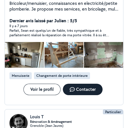
Bricoleur/menuisier, connaissances en electricité/petite
plomberie. Je propose mes services, en bricolage, multi
services.
Dernier avis laissé par Julien : 5/5
Il y a 7 jours
Parfait, Sean est quelqu'un de fiable, très sympathique et à
parfaitement réalisé la réparation de ma porte vitrée. Il à su être
disponible. Vous pouvez lui faire confiance sans problème.
Encore merci et au plaisir.
Menuiserie
Changement de porte intérieure
Voir le profil
Contacter
Particulier
Louis T
Rénovation & Aménagement
Grenoble (Jean Jaures)