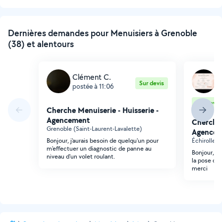
suivante
Dernières demandes pour Menuisiers à Grenoble
(38) et alentours
Clément C.
E
Sur devis
postée à 11:06
p
Sur devis
Cherche Menuiserie - Huisserie -
Agencement
Cherche 
Grenoble (Saint-Laurent-Lavalette)
Agencem
Bonjour, j'aurais besoin de quelqu'un pour
Échirolles
m'effectuer un diagnostic de panne au
Bonjour, j
niveau d'un volet roulant.
la pose d'u
merci