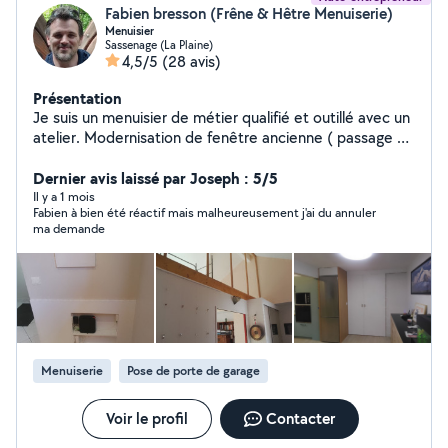
Fabien bresson (Frêne & Hêtre Menuiserie)
Menuisier
Sassenage (La Plaine)
4,5/5
(28 avis)
Présentation
Je suis un menuisier de métier qualifié et outillé avec un
atelier. Modernisation de fenêtre ancienne ( passage de
simple à double vitrages en gardant le style d'origine)
Doublage de porte d'entrée Pose : parquet massif
Dernier avis laissé par Joseph : 5/5
55/M2 stratifié et vinyle 32/m2 terrasse bois et
Il y a 1 mois
Fabien à bien été réactif mais malheureusement j'ai du annuler
composite.41/m2 Pose de Cuisine et meuble en
ma demande
Kit.74/caisson Pose de fenêtres et portes sur devis
Habillage d'escalier 80/marche Montage de cloison
placo 55/m2 Fabrication d'agencement sur mesure sur
devis Rénovation de logement et locaux
commerciaux.sur devis Tarif TTC Je travaille toujours en
me disant la phrase suivante : voudrais tu de cela chez
toi? Mon travail est rigoureux, soigné et dans le respect
Menuiserie
Pose de porte de garage
des normes. Vous ne le regretterez pas! Bon rapport
qualité/prix.
Voir le profil
Contacter