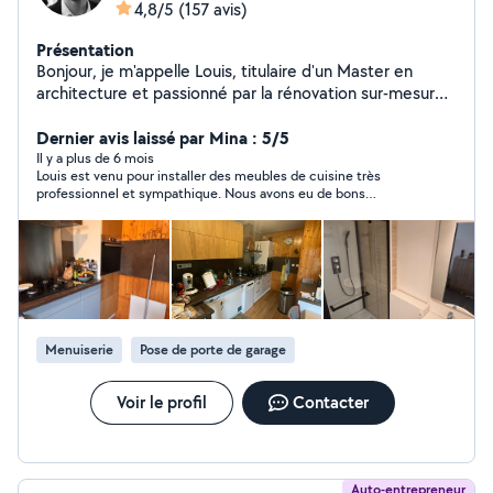
4,8/5
(157 avis)
Présentation
Bonjour, je m'appelle Louis, titulaire d'un Master en
architecture et passionné par la rénovation sur-mesure.
Avec 9 ans d'expérience, je propose des prestations
complètes de rénovation et d'aménagement intérieur à
Dernier avis laissé par Mina : 5/5
Grenoble et environs : Rénovation complète : De la
Il y a plus de 6 mois
Louis est venu pour installer des meubles de cuisine très
conception de plans jusqu'à la réalisation clé en main
professionnel et sympathique. Nous avons eu de bons
Placoplatre, peinture, enduit, rebouchage
échanges pour préparer l’intervention. Son travail est soigné, il
professionnels Respect des normes et finitions soignées
fait attention aux détails comme les réglages des charnières.
Aménagement sur-mesure : Conception et pose de
cuisines équipées Dressings, bibliothèques, étagères
personnalisées Revêtements de sols : Pose de parquet
flottant avec finition durable Plinthes et seuils Services
administratifs : Plans d'architecture Déclarations
Menuiserie
Pose de porte de garage
préalables de travaux Permis de construire Mes
engagements : Rapidité d'exécution, travaux minutieux,
respect des délais et prix compétitifs. Devis gratuit et
Voir le profil
Contacter
personnalisé N'hésitez pas à consulter mes avis clients
et mes photos de réalisations !
Auto-entrepreneur