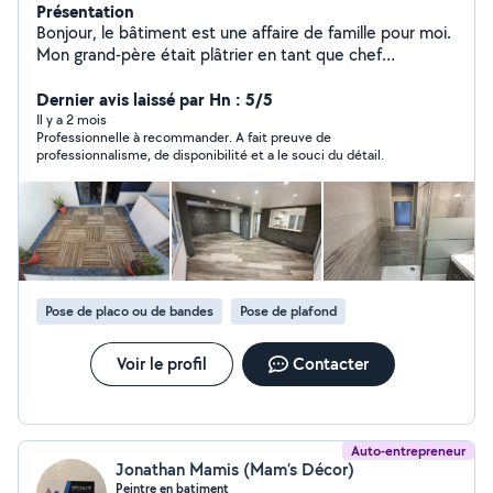
Présentation
Bonjour, le bâtiment est une affaire de famille pour moi.
Mon grand-père était plâtrier en tant que chef
d'entreprise, mon père était dans la rénovation en tant
que chef d'entreprise. Aussi, à mon tour, je suis
Dernier avis laissé par Hn : 5/5
autoentrepreneur dans le second œuvre avec plus de
Il y a 2 mois
Professionnelle à recommander. A fait preuve de
15 ans d'expérience. Mes activités principales sont
professionnalisme, de disponibilité et a le souci du détail.
plaquiste, maçon et carreleur, ensuite à différents
niveaux, je sais faire aussi électricité, plomberie,
menuiserie, peinture, paysagiste, les plans 3D et 2D,
pour avoir une meilleure approche du chantier. Je me
perfectionne pour savoir tout faire de A à Z. J'ai aussi
une offre de coach de travaux, je vous accompagne
dans vos projets, pour vous transmettre tout le côté
Pose de placo ou de bandes
Pose de plafond
professionnel et tous ces avantages en échange d'un
peu d'huile de coude, et pour vous faire éviter des
déconvenues tarifaires et sociales.
Voir le profil
Contacter
Auto-entrepreneur
Jonathan Mamis (Mam’s Décor)
Peintre en batiment