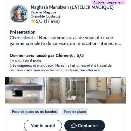
Auto-entrepreneur
Naghash Manukyan (L'ATELIER MAGIQUE)
L'atelier Magique
Grenoble (Jouhaux)
5/5
(17 avis)
Présentation
Chers clients ! Nous sommes ravis de vous offrir une
gamme complète de services de rénovation intérieure :
Travaux de carrelage : préparation de la base, pose des
carreaux, jointoiement et finition avec des éléments
Dernier avis laissé par Clément : 5/5
décoratifs. Montage de plaques de plâtre : installation
Il y a plus de 6 mois
Très soigneux et minutieux, Narach a fait un excellent travail de
de la structure, habillage, nivellement, isolation et
peinture dans mon appartement. Je devais travailler avec lui
préparation pour la peinture ou le papier peint. Peinture
mais au final j'ai du l'abandonner en cours de route. Je
des murs et plafonds : préparation des surfaces,
recommande vivement Narach sans aucun souci.
application d'apprêt, peinture en plusieurs couches pour
une finition durable. Travaux de plomberie : installation
et remplacement des tuyaux, montage des
équipements sanitaires, étanchéité et test des fuites.
Montage et installation de meubles : assemblage
Pose de placo ou de bandes
Pose de placo
professionnel, fixation et raccordement des appareils
encastrés. Travaux de peinture et pose de papier peint :
nivellement des murs, peinture et pose précise de
Voir le profil
Contacter