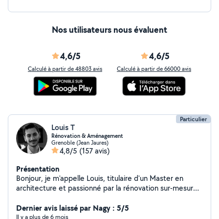
Nos utilisateurs nous évaluent
4,6/5
4,6/5
Calculé à partir de 48803 avis
Calculé à partir de 66000 avis
Particulier
Louis T
Rénovation & Aménagement
Grenoble (Jean Jaures)
4,8/5
(157 avis)
Présentation
Bonjour, je m'appelle Louis, titulaire d'un Master en
architecture et passionné par la rénovation sur-mesure.
Avec 9 ans d'expérience, je propose des prestations
complètes de rénovation et d'aménagement intérieur à
Dernier avis laissé par Nagy : 5/5
Grenoble et environs : Rénovation complète : De la
Il y a plus de 6 mois