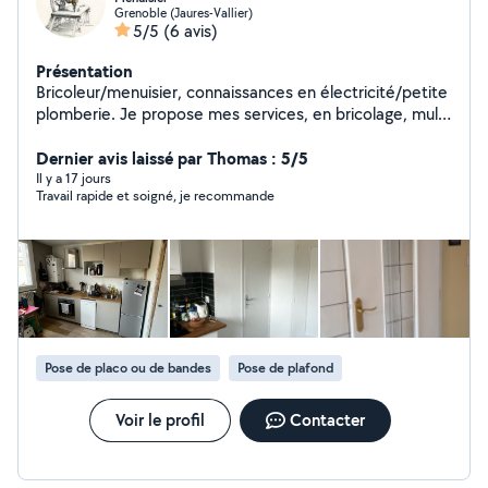
Grenoble (Jaures-Vallier)
5/5
(6 avis)
Présentation
Bricoleur/menuisier, connaissances en électricité/petite
plomberie. Je propose mes services, en bricolage, multi
services. Peinture, pose de parquet,
menuiserie/rénovation.
Dernier avis laissé par Thomas : 5/5
Il y a 17 jours
Travail rapide et soigné, je recommande
Pose de placo ou de bandes
Pose de plafond
Voir le profil
Contacter