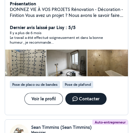
Présentation
DONNEZ VIE À VOS PROJETS Rénovation - Décoration -
Finition Vous avez un projet ? Nous avons le savoir faire.
L'entreprise DKO, spécialiste en décoration intérieure &
extérieure, vous accompagne de A à Z avec exigence
Dernier avis laissé par Lisy : 5/5
et passion. AMÉNAGEMENT INTERIEUR - Cloisons -
Il y a plus de 6 mois
Le travail a été effectué soigneusement et dans la bonne
Bandes à joints - plafond / faux plafond REVÊTEMENT &
humeur , je recommande...
FINITION - Peinture murs et plafonds - Peinture sur
boiseries - Papiers peint - Toile de verre - Revêtement
textile mural - Parquet - Sol stratifier - Moquette -
Lambris TRAITEMENT & RÉNOVATION - Dégâts des
eaux - Traitement de l'humidité - Traitement des
moisissures VOS AVANTAGES - Devis gratuit - -10% des
100m2 de travaux - Matériaux haut de gamme - Suivie
Pose de placo ou de bandes
Pose de plafond
après réalisation NOS ENGAGEMENTS - Respect des
normes DUT - Chantier propre - Responsabilité
professionnelle Pourquoi DKO car nos respections l'art
Voir le profil
Contacter
du savoir traditionnel et surtout vos envies. Contactez
nous pour échanger sur vos projets Et convenir d'un
devis.
Auto-entrepreneur
Sean Timmins (Sean Timmins)
Menuisier