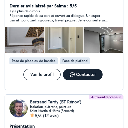
formation de peintre applicateur de revêtements et
Dernier avis laissé par Salma : 5/5
aussi mon expérience m'ont permis de développer une
Il y a plus de 6 mois
Réponse rapide de sa part et ouvert au dialogue. Un super
maîtrise parfaite des techniques de peinture,
travail , ponctuel , rigoureux, travail propre . Je le conseille sans
d'enduisage et de pose de revêtements . Mon
hésitation. Merci encore pour votre travail . Les enfants ont
expérience en peinture & rénovation m'a également
adoré leurs chambres.
appris à respecter des délais serrés tout en garantissant
un travail de qualité et conforme aux exigences des
clients
Pose de placo ou de bandes
Pose de plafond
Voir le profil
Contacter
Auto-entrepreneur
Bertrand Tardy (BT Rénov')
Isolation, plâtrerie, peinture
Saint-Martin-d'Hères (Semard)
5/5
(12 avis)
Présentation