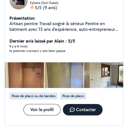
Eybens (Sud Ouest)
5/5
(9 avis)
Présentation
Artisan peintre Travail soigné & sérieux Peintre en
bâtiment avec 15 ans d'expérience, auto-entrepreneur à
mon compte (Mam's Décor). J'interviens pour tous vos
travaux de peinture intérieure et extérieure, en neuf ou
Dernier avis laissé par Alain : 5/5
rénovation. Spécialité enduit décoratif ( stuco, béton
Il y a 6 mois
le premier contact c est bien passe
ciré Peinture murs, plafonds, boiseries Rafraîchissement
d'appartement / maison Préparation des supports
(rebouchage, ponçage, finitions) Travail propre, soigné
et respect des délais Intervention rapide Devis gratuit
Sérieux, ponctuel et à l'écoute
Pose de placo ou de bandes
Pose de placo
Voir le profil
Contacter