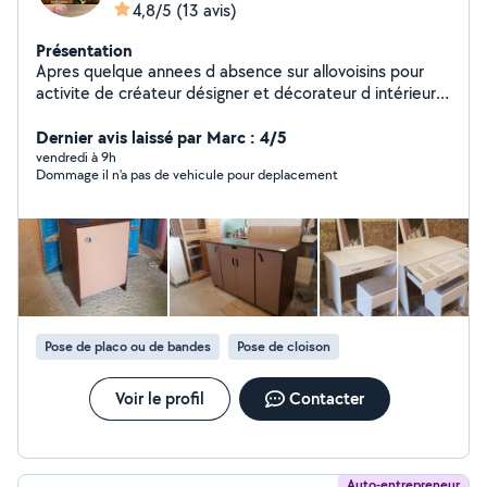
4,8/5
(13 avis)
Présentation
Apres quelque annees d absence sur allovoisins pour
activite de créateur désigner et décorateur d intérieur,
je me suis reconverti en homme de main... Je touche à
tout , mes mains sont à votre service. Je vous invite à
Dernier avis laissé par Marc : 4/5
voir mes photos pour découvrir mes competences. A
vendredi à 9h
Dommage il n'a pas de vehicule pour deplacement
savoir que je suis 100% autodidacte. Ps: je suis
intéressé par tout types de contrat longue durée , avec
des tarifs arrangeant les 2 partis
Pose de placo ou de bandes
Pose de cloison
Voir le profil
Contacter
Auto-entrepreneur