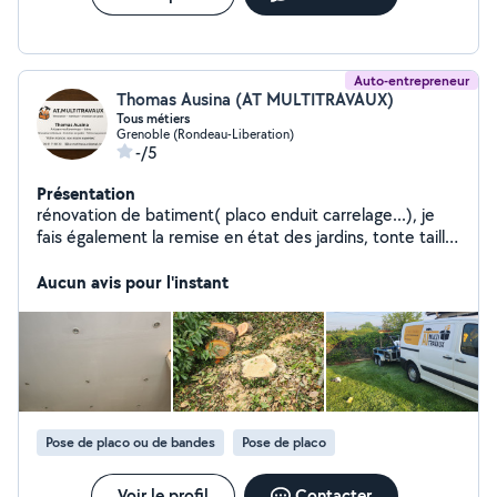
Auto-entrepreneur
Thomas Ausina (AT MULTITRAVAUX)
Tous métiers
Grenoble (Rondeau-Liberation)
-/5
Présentation
rénovation de batiment( placo enduit carrelage...), je
fais également la remise en état des jardins, tonte taille
posé de clôture. N'hésitez pas. Au plaisir
Aucun avis pour l'instant
Pose de placo ou de bandes
Pose de placo
Voir le profil
Contacter