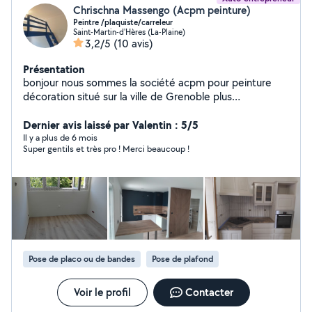
Chrischna Massengo (Acpm peinture)
Peintre /plaquiste/carreleur
Saint-Martin-d'Hères (La-Plaine)
3,2/5
(10 avis)
Présentation
bonjour nous sommes la société acpm pour peinture
décoration situé sur la ville de Grenoble plus
précisément à saint Martin d'hères nous sommes
spécialisé dans la pose placo platre peinture carrelage
Dernier avis laissé par Valentin : 5/5
bande à joint pose de parquet flottant.j'ai créé ma
Il y a plus de 6 mois
Super gentils et très pro ! Merci beaucoup !
société après 12ans d'expérience en tant que peintre
en bâtiment dans une société Grenobloise et à
l'extérieur conscient de mes prestations soignées
auprès de plusieurs clients j'ai préféré creer la propre
structure après une longue réflexion. Si vous êtes
intéressé par nos services veuillez nous contacter .
Pose de placo ou de bandes
Pose de plafond
Voir le profil
Contacter