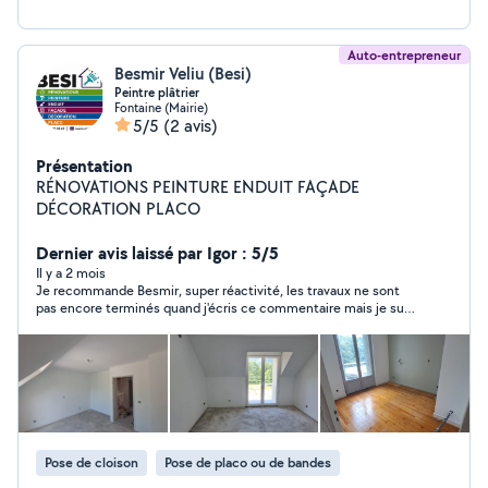
Auto-entrepreneur
Besmir Veliu (Besi)
Peintre plâtrier
Fontaine (Mairie)
5/5
(2 avis)
Présentation
RÉNOVATIONS PEINTURE ENDUIT FAÇADE
DÉCORATION PLACO
Dernier avis laissé par Igor : 5/5
Il y a 2 mois
Je recommande Besmir, super réactivité, les travaux ne sont
pas encore terminés quand j'écris ce commentaire mais je suis
déjà satisfait. Top rapport qualité/prix
Pose de cloison
Pose de placo ou de bandes