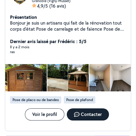
Grenoble (Vigny-Musset)
4,9/5
(16 avis)
Présentation
Bonjour je suis un artisans qui fait de la rénovation tout
corps d'état Pose de carrelage et de faïence Pose de
parquet et revêtement muraux Isolation Placo Peinture
Plomberie ( Raccord évacuation et arrivée d'eau ) , (
Dernier avis laissé par Frédéric : 5/5
Pose de receveur, vasque, wc ) Montage de meuble Et
Il y a 2 mois
ras
autres N'hésiter pas à me contacter pour qu'on puisse
ensemble réaliser sur votre projet
Pose de placo ou de bandes
Pose de plafond
Voir le profil
Contacter