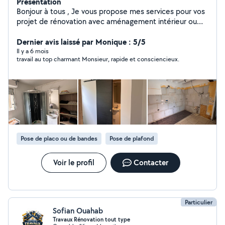
Présentation
Bonjour à tous , Je vous propose mes services pour vos
projet de rénovation avec aménagement intérieur ou
extérieur et modélisation. Ou encore de peinture, pose
de papier peint ,placo , revêtements de sols ,pour
Dernier avis laissé par Monique : 5/5
mettre en valeur votre bien. Mais également la pose de
Il y a 6 mois
travail au top charmant Monsieur, rapide et consciencieux.
votre de votre cuisine , meuble ,.. N'hésitez pas à
consulter les photos disponible sur mon profil pour avoir
un aperçu de mon travail . Pour plus d'informations
n'hésitez pas à me contacter directement .
Pose de placo ou de bandes
Pose de plafond
Voir le profil
Contacter
Particulier
Sofian Ouahab
Travaux Rénovation tout type