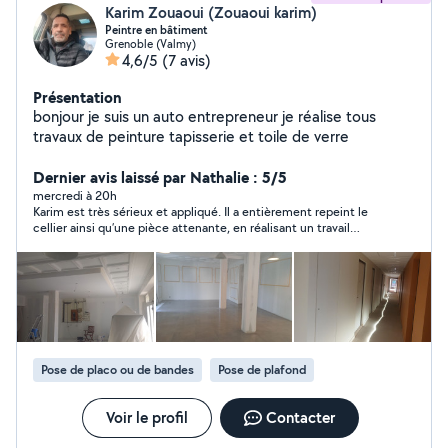
Karim Zouaoui (Zouaoui karim)
Peintre en bâtiment
Grenoble (Valmy)
4,6/5
(7 avis)
Présentation
bonjour je suis un auto entrepreneur je réalise tous
travaux de peinture tapisserie et toile de verre
Dernier avis laissé par Nathalie : 5/5
mercredi à 20h
Karim est très sérieux et appliqué. Il a entièrement repeint le
cellier ainsi qu’une pièce attenante, en réalisant un travail
propre, régulier et bien fini. Les surfaces ont été préparées
correctement, la peinture est uniforme et les contours sont
nets. Le chantier a été respecté, les délais tenus, et tout a été
laissé en ordre après intervention. Avis très positif, je
recommande sans pb.
Pose de placo ou de bandes
Pose de plafond
Voir le profil
Contacter