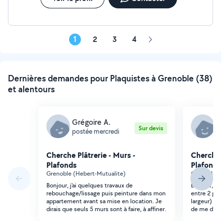
1
2
3
4
Page
suivante
Dernières demandes pour Plaquistes à Grenoble (38)
et alentours
Grégoire A.
M
Sur devis
postée mercredi
p
Cherche Plâtrerie - Murs -
Cherche 
Plafonds
Plafonds
Grenoble (Hebert-Mutualite)
Grenoble (J
Bonjour, j'ai quelques travaux de
Bonjour, b
rebouchage/lissage puis peinture dans mon
entre 2 pi
appartement avant sa mise en location. Je
largeur) , 
dirais que seuls 5 murs sont à faire, à affiner.
de me donn