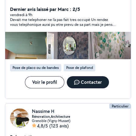
dans les travaux de finition et de rénovation intérieure.
Je réalise notamment : Travaux de peinture (toutes
Dernier avis laissé par Marc : 2/5
couleurs et finitions) Application d'enduit (lissage,
vendredi à 9h
Devait me telephoner ne l'a pas fait tres occupé Un rendez
préparation des murs) Posez également le papier peint.
vous telephonique aurai pu etre prevu de sa part mais je pense
Pose de bandes (joints, bandes placo) Pose de papier
qu'il n'avait pas tres envie A vous de juger ......
peint / tapisserie Montage et pose de portes Pose de
plinthes Travail propre, précis et soigné Je suis sérieux,
ponctuel et attentif aux détails. Mon objectif est de
fournir un travail de qualité et de satisfaire pleinement
mes clients. Devis gratuit et conseils personnalisés.
N'hésitez pas à me contacter pour discuter de votre
Pose de placo ou de bandes
Pose de plafond
projet. Contact : 07-80-30-72-98
Voir le profil
Contacter
Particulier
Nassime H
Rénovation,Architecture
Grenoble (Vigny-Musset)
4,8/5
(123 avis)