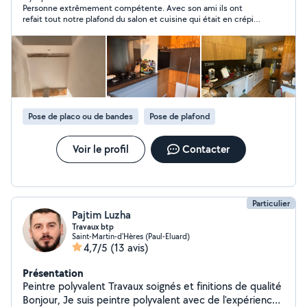
Personne extrêmement compétente. Avec son ami ils ont
conception de plans jusqu'à la réalisation clé en main
refait tout notre plafond du salon et cuisine qui était en crépis
Placoplatre, peinture, enduit, rebouchage
goutelette. Résultat nickel. Par ailleurs ils nous ont donné
professionnels Respect des normes et finitions soignées
énormément de conseils pour notre chantier de rénovation.
Aménagement sur-mesure : Conception et pose de
cuisines équipées Dressings, bibliothèques, étagères
personnalisées Revêtements de sols : Pose de parquet
flottant avec finition durable Plinthes et seuils Services
administratifs : Plans d'architecture Déclarations
Pose de placo ou de bandes
Pose de plafond
préalables de travaux Permis de construire Mes
engagements : Rapidité d'exécution, travaux minutieux,
respect des délais et prix compétitifs. Devis gratuit et
Voir le profil
Contacter
personnalisé N'hésitez pas à consulter mes avis clients
et mes photos de réalisations !
Particulier
Pajtim Luzha
Travaux btp
Saint-Martin-d'Hères (Paul-Eluard)
4,7/5
(13 avis)
Présentation
Peintre polyvalent Travaux soignés et finitions de qualité
Bonjour, Je suis peintre polyvalent avec de l'expérience