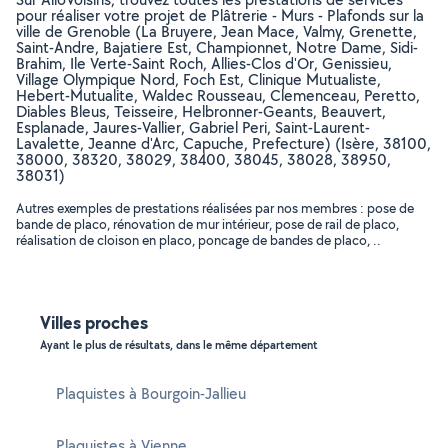
pour réaliser votre projet de Plâtrerie - Murs - Plafonds sur la
ville de Grenoble (La Bruyere, Jean Mace, Valmy, Grenette,
Saint-Andre, Bajatiere Est, Championnet, Notre Dame, Sidi-
Brahim, Ile Verte-Saint Roch, Allies-Clos d'Or, Genissieu,
Village Olympique Nord, Foch Est, Clinique Mutualiste,
Hebert-Mutualite, Waldec Rousseau, Clemenceau, Peretto,
Diables Bleus, Teisseire, Helbronner-Geants, Beauvert,
Esplanade, Jaures-Vallier, Gabriel Peri, Saint-Laurent-
Lavalette, Jeanne d'Arc, Capuche, Prefecture) (Isère, 38100,
38000, 38320, 38029, 38400, 38045, 38028, 38950,
38031)
Autres exemples de prestations réalisées par nos membres : pose de
bande de placo, rénovation de mur intérieur, pose de rail de placo,
réalisation de cloison en placo, poncage de bandes de placo, ..
Villes proches
Ayant le plus de résultats, dans le même département
Plaquistes à Bourgoin-Jallieu
Plaquistes à Vienne