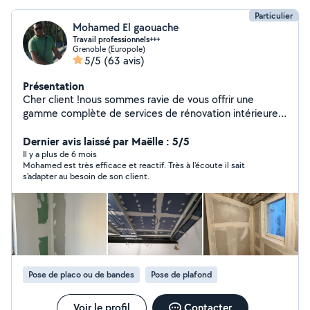
Particulier
Mohamed El gaouache
Travail professionnels+++
Grenoble (Europole)
5/5
(63 avis)
Présentation
Cher client !nous sommes ravie de vous offrir une
gamme complète de services de rénovation intérieure
et extérieur. Mon expérience dans le domaine de
bâtiment de puis 23ans de travail m'a permis d'acquérir
Dernier avis laissé par Maëlle : 5/5
des compétences avancé . - Pose de placo Enduit mur
Il y a plus de 6 mois
Mohamed est très efficace et reactif. Très à l'écoute il sait
et plafond Pose de carrelage Tous types de parquet
s'adapter au besoin de son client.
Peinture et pose de papier peint Maçonnerie... Une
excellente qualité de travail et un prix raisonnable. Je
suis l'a pour vous besoin. N'hésitez pas à me contacter
cordialement. N'hésitez pas à consulter les photos
disponible sur mon profil pour avoir un aperçu de mon
travail.
Pose de placo ou de bandes
Pose de plafond
Voir le profil
Contacter