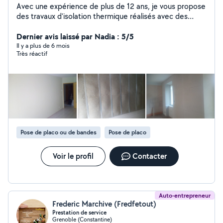
Avec une expérience de plus de 12 ans, je vous propose
des travaux d'isolation thermique réalisés avec des
produits biosourcés (fibre de bois, liège) ou issus du
recyclage (ouate de cellulose). Je réalise la pose de
Dernier avis laissé par Nadia : 5/5
parements tel que Placoplâtre ou Fermacell (doublage,
Il y a plus de 6 mois
Très réactif
création de cloisons, faux-plafonds...), joints et peinture,
mais aussi la pose de revêtements de sols. J'ai la
certification RGE "Eco-artisan" depuis 2014 pour
l'isolation intérieure des murs, planchers hauts et
planchers bas. Je propose également la réalisation
d'enduits décoratifs à l'argile et à la chaux, ainsi que les
enduits de correction thermique comme le chaux-
chanvre.
Pose de placo ou de bandes
Pose de placo
Voir le profil
Contacter
Auto-entrepreneur
Frederic Marchive (Fredfetout)
Prestation de service
Grenoble (Constantine)