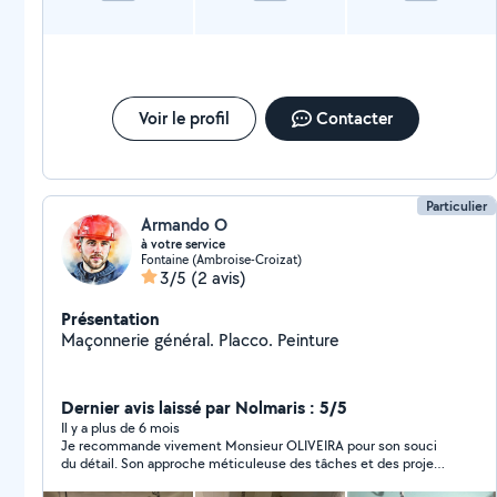
Voir le profil
Contacter
Particulier
Armando O
à votre service
Fontaine (Ambroise-Croizat)
3/5
(2 avis)
Présentation
Maçonnerie général. Placco. Peinture
Dernier avis laissé par Nolmaris : 5/5
Il y a plus de 6 mois
Je recommande vivement Monsieur OLIVEIRA pour son souci
du détail. Son approche méticuleuse des tâches et des projets
a garanti des résultats précis et de haute qualité, pour ses