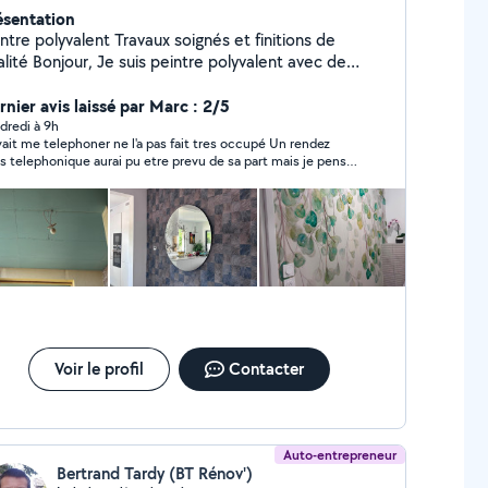
ésentation
polyvalent Travaux soignés et finitions de
suis peintre polyvalent avec de
xpérience dans les travaux de finition et de
ion intérieure. Je réalise notamment : Travaux
rnier avis laissé par Marc : 2/5
peinture (toutes couleurs et finitions) Application
dredi à 9h
 telephoner ne l'a pas fait tres occupé Un rendez
nduit (lissage, préparation des murs) Posez
s telephonique aurai pu etre prevu de sa part mais je pense
ment le papier peint. Pose de bandes (joints,
qu'il n'avait pas tres envie A vous de juger ......
aco) Pose de papier peint / tapisserie
ge et pose de portes Pose de plinthes Travail
, précis et soigné Je suis sérieux, ponctuel et
entif aux détails. Mon objectif est de fournir un
vail de qualité et de satisfaire pleinement mes
ents. Devis gratuit et conseils personnalisés.
hésitez pas à me contacter pour discuter de votre
projet. Contact : 07-80-30-72-98
Voir le profil
Contacter
Auto-entrepreneur
Bertrand Tardy (BT Rénov')