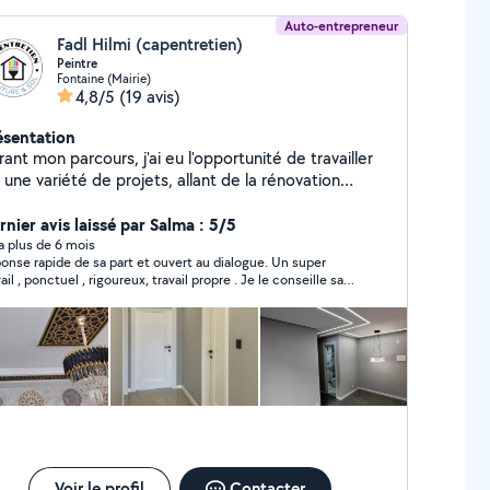
Auto-entrepreneur
Fadl Hilmi (capentretien)
Peintre
Fontaine (Mairie)
4,8/5
(19 avis)
ésentation
ant mon parcours, j'ai eu l'opportunité de travailler
 une variété de projets, allant de la rénovation
appartements à la peinture de bâtiments publics. Ma
rmation de peintre applicateur de revêtements et
rnier avis laissé par Salma : 5/5
ssi mon expérience m'ont permis de développer une
y a plus de 6 mois
onse rapide de sa part et ouvert au dialogue. Un super
îtrise parfaite des techniques de peinture,
ail , ponctuel , rigoureux, travail propre . Je le conseille sans
enduisage et de pose de revêtements . Mon
itation. Merci encore pour votre travail . Les enfants ont
périence en peinture & rénovation m'a également
ré leurs chambres.
pris à respecter des délais serrés tout en
antissant un travail de qualité et conforme aux
igences des clients
Voir le profil
Contacter