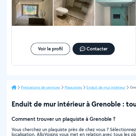
excellentes compétences en gestion de projets. Il est rare de
rencontrer quelqu'un d'aussi dévoué et travailleur, Son
engagement professionnel et sa volonté de se dépasser le
distinguent de ses pairs. tout en garantissant des livraisons
rapides et des résultats positifs.
Voir le profil
Contacter
Prestations de services
Plaquistes
Enduit de mur intérieur
Gre
Enduit de mur intérieur à Grenoble : tout
Comment trouver un plaquiste à Grenoble ?
Vous cherchez un plaquiste près de chez vous ? Sélectionne
localisation. AlloVoisins vous met en relation avec tous les 