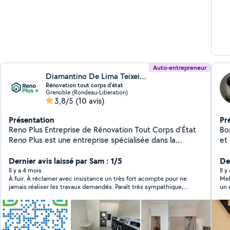
Auto-entrepreneur
Diamantino De Lima Teixeira (Reno Plus +)
Rénovation tout corps d'état
Grenoble (Rondeau-Liberation)
3,8/5
(10 avis)
Présentation
Pr
Reno Plus Entreprise de Rénovation Tout Corps d'État
Bonjou
Reno Plus est une entreprise spécialisée dans la
et pr
rénovation complète et partielle de bâtiments,
acqu
intervenant sur tous types de projets : maisons
Dernier avis laissé par Sam : 1/5
po
De
individuelles, appartements, locaux commerciaux et
pre
Il y a 4 mois
Il 
À fuir. À réclamer avec insistance un très fort acompte pour ne
Meh
bureaux. Notre équipe regroupe l'ensemble des corps
soigné. L'entrepris
jamais réaliser les travaux demandés. Paraît très sympathique,
un 
de métiers du bâtiment maçonnerie, plomberie,
diff
mais ne tient aucune de ses promesses et n’a aucun rendez-
san
électricité, peinture, menuiserie, carrelage, isolation,
log
vous depuis qu’il a encaissé l’argent. Depuis ne répond plus.
plâtrerie, et plus encore pour vous offrir une solution
Me
Lire message ni aux appels. Cette personne n’est pas
professionnelle ni du métier. Il est seulement l’intermédiaire
clé en main et un chantier parfaitement coordonné.
meuble,
d’autres Prestataire qui sont à niveau très amateurs. À fuir