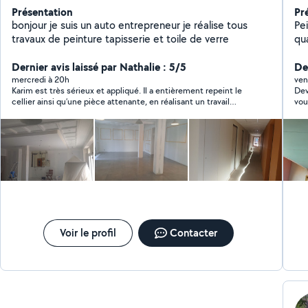
Présentation
Pr
bonjour je suis un auto entrepreneur je réalise tous
Peintre 
travaux de peinture tapisserie et toile de verre
qualité Bonjour, Je 
l'e
Dernier avis laissé par Nathalie : 5/5
rénovat
De
de 
mercredi à 20h
ven
Karim est très sérieux et appliqué. Il a entièrement repeint le
Devait me
d'e
cellier ainsi qu’une pièce attenante, en réalisant un travail
vou
égale
propre, régulier et bien fini. Les surfaces ont été préparées
bandes pl
correctement, la peinture est uniforme et les contours sont
Monta
nets. Le chantier a été respecté, les délais tenus, et tout a été
laissé en ordre après intervention. Avis très positif, je
propre
recommande sans pb.
att
tra
cli
N'
Voir le profil
Contacter