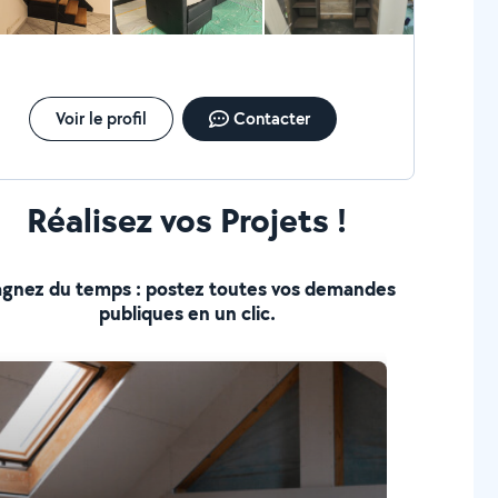
is, terrasse Etc.. - Divers travaux (plomberie,
e Etc...) Pour particulier et professionnel
urances responsabilité dommage Devis gratuit et
agement Alors N'hésitez pas à me contacter .
très bientôt. MG Multi-services.
Voir le profil
Contacter
Réalisez vos Projets !
gnez du temps : postez toutes vos demandes
publiques en un clic.