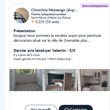
votre maison !
Auto-entrepreneur
Chrischna Massengo (Acpm peinture)
Peintre /plaquiste/carreleur
Saint-Martin-d'Hères (La-Plaine)
3,2/5
(10 avis)
Présentation
bonjour nous sommes la société acpm pour peinture
décoration situé sur la ville de Grenoble plus
précisément à saint Martin d'hères nous sommes
spécialisé dans la pose placo platre peinture carrelage
Dernier avis laissé par Valentin : 5/5
bande à joint pose de parquet flottant.j'ai créé ma
Il y a plus de 6 mois
Super gentils et très pro ! Merci beaucoup !
société après 12ans d'expérience en tant que peintre
en bâtiment dans une société Grenobloise et à
l'extérieur conscient de mes prestations soignées
auprès de plusieurs clients j'ai préféré creer la propre
structure après une longue réflexion. Si vous êtes
intéressé par nos services veuillez nous contacter .
Voir le profil
Contacter