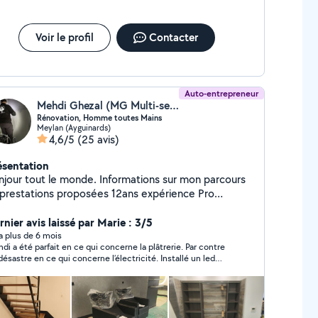
Voir le profil
Contacter
Auto-entrepreneur
Mehdi Ghezal (MG Multi-services)
Rénovation, Homme toutes Mains
Meylan (Ayguinards)
4,6/5
(25 avis)
ésentation
r tout le monde. Informations sur mon parcours
estations proposées 12ans expérience Pro
ise au cours de ma carrière. Mes engagements
ur que vous soyez le plus satisfait de mes
rnier avis laissé par Marie : 3/5
stations : honnêteté, rigueur, transparence, travail
y a plus de 6 mois
di a été parfait en ce qui concerne la plâtrerie. Par contre
e MG Multi-services vous propose
désastre en ce qui concerne l’électricité. Installé un led
érentes prestations t'elle que. - Rénovation de
s vérifier si relié à un interrupteur….
ement (peinture, entoilage, ponçage Etc...) -
nuiserie ( volets, fenêtre, porte, montage de
 cuisine Etc..) - Nettoyage ( vitres, Diogène,