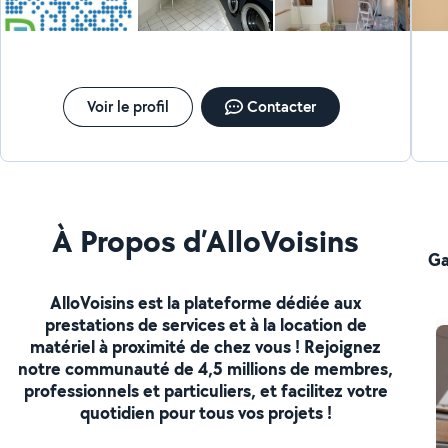
Grâce à notre savoir-faire et notre exigence de qualité,
graffit
totalement.
Reno Plus garantit des travaux réalisés dans les délais,
serrureri
conformes aux normes en vigueur et adaptés à vos
Ass
besoins, goûts et budget. Nous accompagnons nos
sans eng
clients de la conception à la réalisation, en assurant un
A 
suivi personnalisé et des conseils techniques sur
Voir le profil
Contacter
mesure. Nos domaines d'intervention : Rénovation
intérieure et extérieur Rénovation énergétique et
isolation Aménagement de cuisines et salles de bain
Electricité.
À Propos d’AlloVoisins
Ga
AlloVoisins est la plateforme dédiée aux
prestations de services et à la location de
matériel à proximité de chez vous ! Rejoignez
notre communauté de 4,5 millions de membres,
professionnels et particuliers, et facilitez votre
quotidien pour tous vos projets !