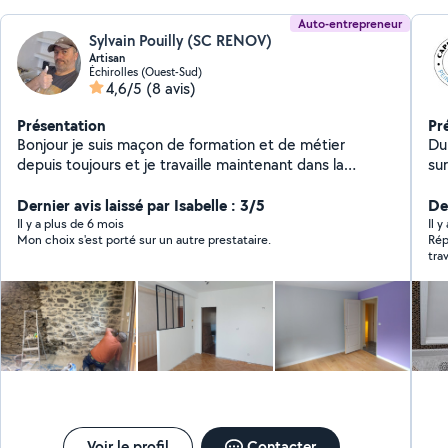
Auto-entrepreneur
Sylvain Pouilly (SC RENOV)
Artisan
Échirolles (Ouest-Sud)
4,6/5
(8 avis)
Présentation
Pr
Bonjour je suis maçon de formation et de métier
Dur
depuis toujours et je travaille maintenant dans la
sur
rénovation tout corps métiers. Je suis très soigneux et
d'
on me dit de très justes conseils je viens de m'inscrire
Dernier avis laissé par Isabelle : 3/5
fo
De
sur le site et serai heureux que vous puissiez donner
au
Il y a plus de 6 mois
Il 
Mon choix s'est porté sur un autre prestataire.
Rép
vos 1ers avis après m'avoir fait confiance. Pour des
ma
trav
petits comme des gros travaux
d'
hés
ex
ado
ap
gar
ex
Voir le profil
Contacter