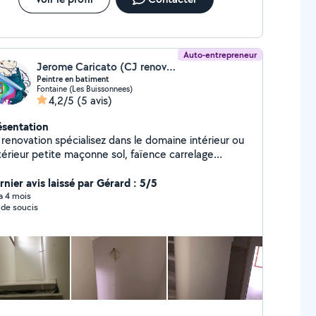
Auto-entrepreneur
Jerome Caricato (CJ renovation)
Peintre en batiment
Fontaine (Les Buissonnees)
4,2/5
(5 avis)
ésentation
 renovation spécialisez dans le domaine intérieur ou
te maçonne sol, faïence carrelage
raîchissement d'appartement / maison Préparation
s supports (rebouchage, ponçage, finitions toile de
rnier avis laissé par Gérard : 5/5
e, soigné et respect des délais
 a 4 mois
 de soucis
tion rapide Devis gratuit Sérieux, ponctuel et à
coute »