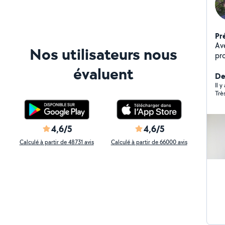
Pr
Av
Nos utilisateurs nous
pr
des
évaluent
du 
De
pa
Il 
Trè
cré
pe
J'a
l'i
4,6/5
4,6/5
pl
Calculé à partir de 48731 avis
Calculé à partir de 66000 avis
d'e
en
ch