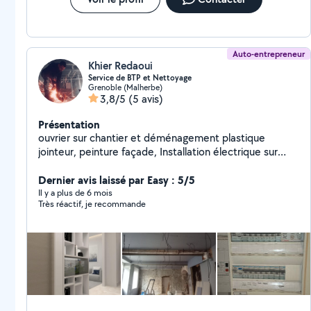
Auto-entrepreneur
Khier Redaoui
Service de BTP et Nettoyage
Grenoble (Malherbe)
3,8/5
(5 avis)
Présentation
ouvrier sur chantier et déménagement plastique
jointeur, peinture façade, Installation électrique sur
chantiers de rénovation et de construction
(compteurs, prises, éclairage, tableau électrique
Dernier avis laissé par Easy : 5/5
Il y a plus de 6 mois
Très réactif, je recommande