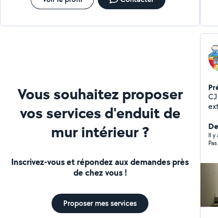
Pr
Vous souhaitez proposer
CJ
extérieur peti
vos services d'enduit de
Raf
de
De
mur intérieur ?
verre ) Travail propr
Il y
Pas
Interven
l'é
Inscrivez-vous et répondez aux demandes près
de chez vous !
Proposer mes services