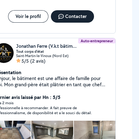
Voir le profil
Contacter
Auto-entrepreneur
Jonathan Ferre (V.k.t bâtiment)
Tout corps d'état
Saint-Martin-le-Vinoux (Nord Est)
5/5
(2 avis)
ésentation
jour, le bâtiment est une affaire de famille pour
ier en tant que chef
entreprise, mon père était dans la rénovation en tant
ef d'entreprise. Aussi, à mon tour, je suis
rnier avis laissé par Hn : 5/5
toentrepreneur dans le second œuvre avec plus de
 a 2 mois
fessionnelle à recommander. A fait preuve de
d'expérience. Mes activités principales sont
fessionnalisme, de disponibilité et a le souci du détail.
quiste, maçon et carreleur, ensuite à différents
eaux, je sais faire aussi électricité, plomberie,
nuiserie, peinture, paysagiste, les plans 3D et 2D,
r avoir une meilleure approche du chantier. Je me