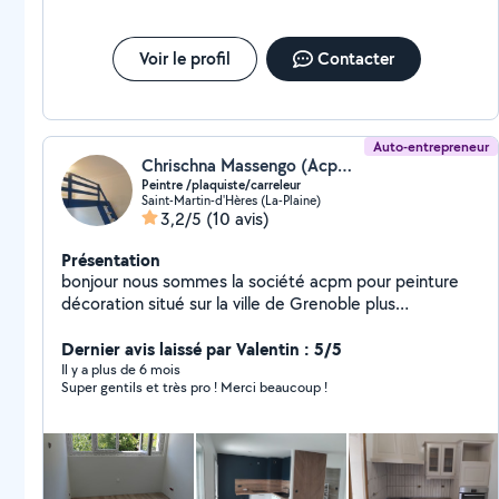
Voir le profil
Contacter
Auto-entrepreneur
Chrischna Massengo (Acpm peinture)
Peintre /plaquiste/carreleur
Saint-Martin-d'Hères (La-Plaine)
3,2/5
(10 avis)
Présentation
bonjour nous sommes la société acpm pour peinture
décoration situé sur la ville de Grenoble plus
précisément à saint Martin d'hères nous sommes
spécialisé dans la pose placo platre peinture carrelage
Dernier avis laissé par Valentin : 5/5
bande à joint pose de parquet flottant.j'ai créé ma
Il y a plus de 6 mois
Super gentils et très pro ! Merci beaucoup !
société après 12ans d'expérience en tant que peintre
en bâtiment dans une société Grenobloise et à
l'extérieur conscient de mes prestations soignées
auprès de plusieurs clients j'ai préféré creer la propre
structure après une longue réflexion. Si vous êtes