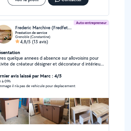
Auto-entrepreneur
Frederic Marchive (Fredfetout)
Prestation de service
Grenoble (Constantine)
4,8/5
(13 avis)
ésentation
res quelque annees d absence sur allovoisins pour
ivite de créateur désigner et décorateur d intérieur,
me suis reconverti en homme de main... Je touche à
 , mes mains sont à votre service. Je vous invite à
rnier avis laissé par Marc : 4/5
ir mes photos pour découvrir mes competences. A
r à 09h
Dommage il n'a pas de vehicule pour deplacement
oir que je suis 100% autodidacte. Ps: je suis
téressé par tout types de contrat longue durée ,
c des tarifs arrangeant les 2 partis