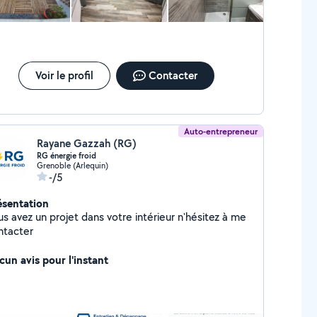
fectionne pour savoir tout faire de A à Z. J'ai aussi
e offre de coach de travaux, je vous accompagne
ns vos projets, pour vous transmettre tout le côté
ofessionnel et tous ces avantages en échange d'un
 d'huile de coude, et pour vous faire éviter des
convenues tarifaires et sociales.
Voir le profil
Contacter
Auto-entrepreneur
Rayane Gazzah (RG)
RG énergie froid
Grenoble (Arlequin)
-/5
ésentation
s avez un projet dans votre intérieur n'hésitez à me
ntacter
cun avis pour l'instant