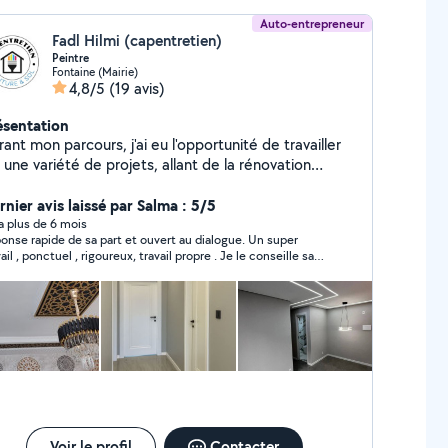
Auto-entrepreneur
Fadl Hilmi (capentretien)
Peintre
Fontaine (Mairie)
4,8/5
(19 avis)
ésentation
ant mon parcours, j'ai eu l'opportunité de travailler
 une variété de projets, allant de la rénovation
appartements à la peinture de bâtiments publics. Ma
rmation de peintre applicateur de revêtements et
rnier avis laissé par Salma : 5/5
ssi mon expérience m'ont permis de développer une
y a plus de 6 mois
onse rapide de sa part et ouvert au dialogue. Un super
îtrise parfaite des techniques de peinture,
ail , ponctuel , rigoureux, travail propre . Je le conseille sans
enduisage et de pose de revêtements . Mon
itation. Merci encore pour votre travail . Les enfants ont
périence en peinture & rénovation m'a également
ré leurs chambres.
pris à respecter des délais serrés tout en
antissant un travail de qualité et conforme aux
igences des clients
Voir le profil
Contacter