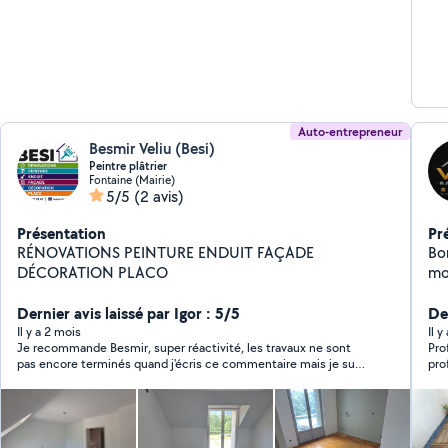
Auto-entrepreneur
Besmir Veliu (Besi)
Peintre plâtrier
Fontaine (Mairie)
5/5
(2 avis)
Présentation
Pr
RÉNOVATIONS PEINTURE ENDUIT FAÇADE
Bon
DÉCORATION PLACO
moi. Mon grand-père était plâtr
d'
Dernier avis laissé par Igor : 5/5
que ch
De
au
Il y a 2 mois
Il y
Je recommande Besmir, super réactivité, les travaux ne sont
Pro
15 ans 
pas encore terminés quand j'écris ce commentaire mais je suis
pro
pla
déjà satisfait. Top rapport qualité/prix
niv
me
pou