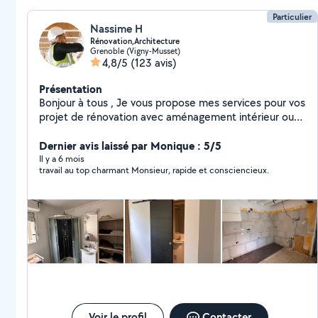
Particulier
Nassime H
Rénovation,Architecture
Grenoble (Vigny-Musset)
4,8/5
(123 avis)
Présentation
Bonjour à tous , Je vous propose mes services pour vos
projet de rénovation avec aménagement intérieur ou
extérieur et modélisation. Ou encore de peinture, pose
de papier peint ,placo , revêtements de sols ,pour
Dernier avis laissé par Monique : 5/5
mettre en valeur votre bien. Mais également la pose
Il y a 6 mois
travail au top charmant Monsieur, rapide et consciencieux.
de votre de votre cuisine , meuble ,.. N'hésitez pas à
consulter les photos disponible sur mon profil pour
avoir un aperçu de mon travail . Pour plus d'informations
n'hésitez pas à me contacter directement .
Voir le profil
Contacter