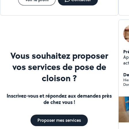
Pr
Vous souhaitez proposer
Ap
act
vos services de pose de
je 
tout
De
cloison ?
vo
Hie
sav
in
Inscrivez-vous et répondez aux demandes près
ave
de chez vous !
Proposer mes services