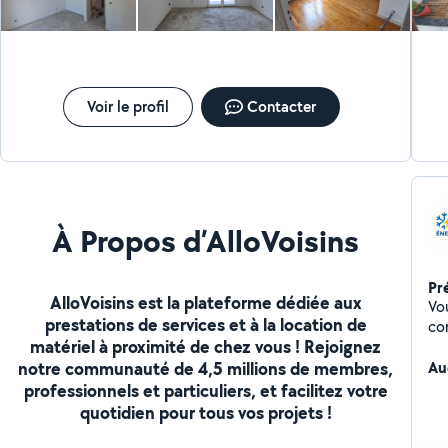
per
un
da
pr
peu
dé
Voir le profil
Contacter
À Propos d’AlloVoisins
Pr
AlloVoisins est la plateforme dédiée aux
Vou
prestations de services et à la location de
co
matériel à proximité de chez vous ! Rejoignez
notre communauté de 4,5 millions de membres,
Au
professionnels et particuliers, et facilitez votre
quotidien pour tous vos projets !