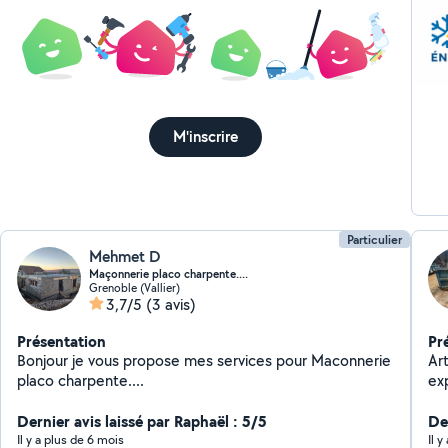
M'inscrire
Particulier
Mehmet D
Maçonnerie placo charpente....
Grenoble (Vallier)
3,7/5
(3 avis)
Présentation
Pr
Bonjour je vous propose mes services pour Maconnerie
Art
placo charpente....
ex
an
Dernier avis laissé par Raphaël : 5/5
tou
De
complexe. J'int
Il y a plus de 6 mois
Il y