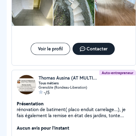
Voir le profil
Contacter
Auto-entrepreneur
Thomas Ausina (AT MULTITRAVAUX)
Tous métiers
Grenoble (Rondeau-Liberation)
-/5
Présentation
rénovation de batiment( placo enduit carrelage...), je
fais également la remise en état des jardins, tonte
taille posé de clôture. N'hésitez pas. Au plaisir
Aucun avis pour l'instant