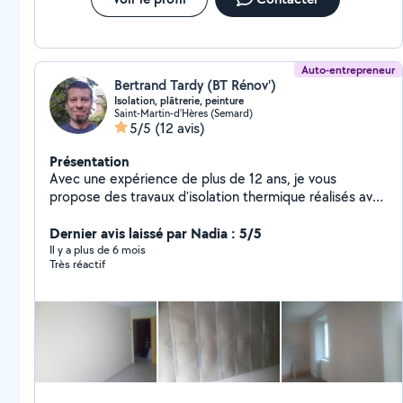
Auto-entrepreneur
Bertrand Tardy (BT Rénov')
Isolation, plâtrerie, peinture
Saint-Martin-d'Hères (Semard)
5/5
(12 avis)
Présentation
Avec une expérience de plus de 12 ans, je vous
propose des travaux d'isolation thermique réalisés avec
des produits biosourcés (fibre de bois, liège) ou issus
du recyclage (ouate de cellulose). Je réalise la pose de
Dernier avis laissé par Nadia : 5/5
parements tel que Placoplâtre ou Fermacell (doublage,
Il y a plus de 6 mois
Très réactif
création de cloisons, faux-plafonds...), joints et
peinture, mais aussi la pose de revêtements de sols.
J'ai la certification RGE "Eco-artisan" depuis 2014 pour
l'isolation intérieure des murs, planchers hauts et
planchers bas. Je propose également la réalisation
d'enduits décoratifs à l'argile et à la chaux, ainsi que les
enduits de correction thermique comme le chaux-
chanvre.