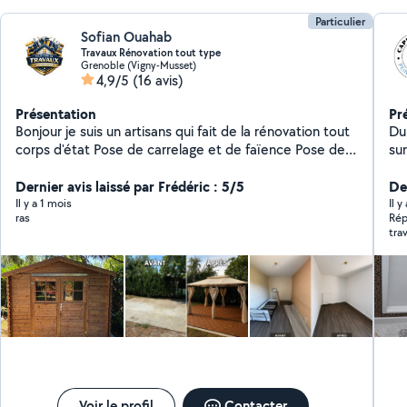
Particulier
Sofian Ouahab
Travaux Rénovation tout type
Grenoble (Vigny-Musset)
4,9/5
(16 avis)
Présentation
Pr
Bonjour je suis un artisans qui fait de la rénovation tout
Dur
corps d'état Pose de carrelage et de faïence Pose de
sur
parquet et revêtement muraux Isolation Placo Peinture
d'
Plomberie ( Raccord évacuation et arrivée d'eau ) , (
Dernier avis laissé par Frédéric : 5/5
fo
De
Pose de receveur, vasque, wc ) Montage de meuble Et
au
Il y a 1 mois
Il 
ras
Rép
autres N'hésiter pas à me contacter pour qu'on puisse
ma
trav
ensemble réaliser sur votre projet
d'
hés
ex
ado
ap
gar
ex
Voir le profil
Contacter