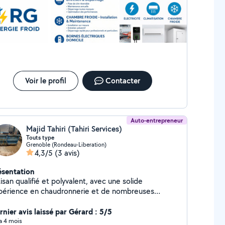
Voir le profil
Contacter
Auto-entrepreneur
Majid Tahiri (Tahiri Services)
Touts type
Grenoble (Rondeau-Liberation)
4,3/5
(3 avis)
ésentation
isan qualifié et polyvalent, avec une solide
périence en chaudronnerie et de nombreuses
nées comme plaquiste, je vous accompagne dans
s vos projets de rénovation, du plus simple au plus
rnier avis laissé par Gérard : 5/5
erviens pour : Pose de placo / cloisons /
 a 4 mois