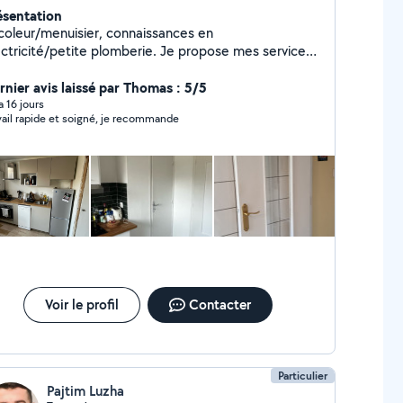
ésentation
icoleur/menuisier, connaissances en
ectricité/petite plomberie. Je propose mes services,
bricolage, multi services.
rnier avis laissé par Thomas : 5/5
 a 16 jours
vail rapide et soigné, je recommande
Voir le profil
Contacter
Particulier
Pajtim Luzha