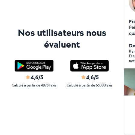
Pr
Peintre 
Nos utilisateurs nous
qualité Bonjour, Je 
l'e
évaluent
rénovat
Der
de 
Il y
Dis
d'e
net
égale
bandes pl
Monta
4,6/5
4,6/5
propre
Calculé à partir de 48731 avis
Calculé à partir de 66000 avis
att
tra
cli
N'