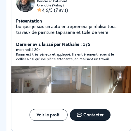
Peintre en bâtiment
Grenoble (Valmy)
4,6/5
(7 avis)
Présentation
bonjour je suis un auto entrepreneur je réalise tous
travaux de peinture tapisserie et toile de verre
Dernier avis laissé par Nathalie : 5/5
mercredi à 20h
Karim est très sérieux et appliqué. Il a entièrement repeint le
cellier ainsi qu’une pièce attenante, en réalisant un travail
propre, régulier et bien fini. Les surfaces ont été préparées
correctement, la peinture est uniforme et les contours sont
nets. Le chantier a été respecté, les délais tenus, et tout a été
laissé en ordre après intervention. Avis très positif, je
recommande sans pb.
Voir le profil
Contacter