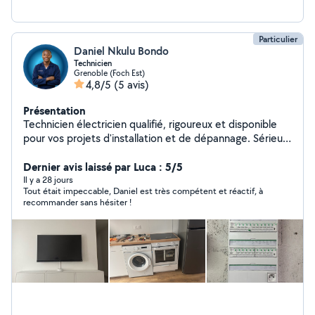
Particulier
Daniel Nkulu Bondo
Technicien
Grenoble (Foch Est)
4,8/5
(5 avis)
Présentation
Technicien électricien qualifié, rigoureux et disponible
pour vos projets d'installation et de dépannage. Sérieux,
ponctuel et polyvalent. Je propose aussi jardinage,
bricolage, montage de meubles, ménage,
Dernier avis laissé par Luca : 5/5
déménagement et petits travaux électriques.
Il y a 28 jours
Tout était impeccable, Daniel est très compétent et réactif, à
Disponible rapidement, je m'adapte à vos besoins.
recommander sans hésiter !