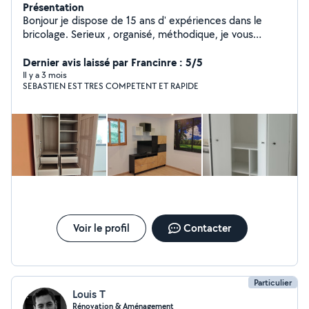
Présentation
Bonjour je dispose de 15 ans d' expériences dans le
bricolage. Serieux , organisé, méthodique, je vous
propose mes services pour du montage de meubles,
fixation murale, petite plomberie (joint silicone,
Dernier avis laissé par Francinre : 5/5
robinetterie, paroi de douche..) , remplacement
Il y a 3 mois
SEBASTIEN EST TRES COMPETENT ET RAPIDE
luminaires, pose sol pvc parquet etc. N'hésitez pas à me
demander.
Voir le profil
Contacter
Particulier
Louis T
Rénovation & Aménagement