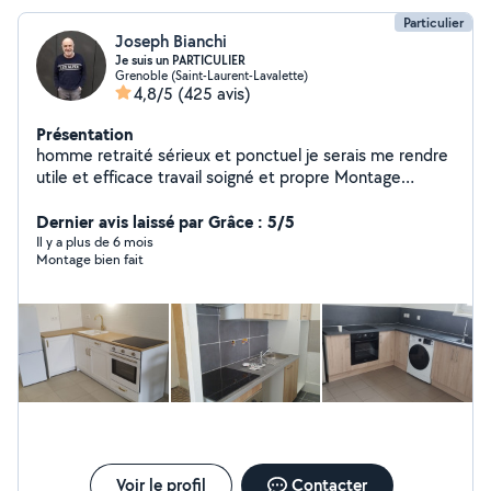
Particulier
Joseph Bianchi
Je suis un PARTICULIER
Grenoble (Saint-Laurent-Lavalette)
4,8/5
(425 avis)
Présentation
homme retraité sérieux et ponctuel je serais me rendre
utile et efficace travail soigné et propre Montage
meubles, plomberie, électricité, montage cuisine et
selon d'autres demande
Dernier avis laissé par Grâce : 5/5
Il y a plus de 6 mois
Montage bien fait
Voir le profil
Contacter