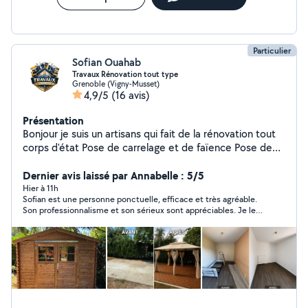
Particulier
Sofian Ouahab
Travaux Rénovation tout type
Grenoble (Vigny-Musset)
4,9/5
(16 avis)
Présentation
Bonjour je suis un artisans qui fait de la rénovation tout
corps d'état Pose de carrelage et de faïence Pose de
parquet et revêtement muraux Isolation Placo Peinture
Plomberie ( Raccord évacuation et arrivée d'eau ) , (
Dernier avis laissé par Annabelle : 5/5
Pose de receveur, vasque, wc ) Montage de meuble Et
Hier à 11h
Sofian est une personne ponctuelle, efficace et très agréable.
autres N'hésiter pas à me contacter pour qu'on puisse
Son professionnalisme et son sérieux sont appréciables. Je le
ensemble réaliser sur votre projet
recommande sans hésiter.