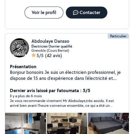
Voir le profil
Contacter
Particulier
Abdoulaye Dansso
Électricien Ouvrier qualifié
Grenoble (Cours Berriat)
5/5
(42 avis)
Présentation
Bonjour bonsoirs Je suis un électricien professionnel, je
dispose de 15 ans d'expérience dans l'électricité et
bricolage. rapide et très sérieux dans mon domaine . Je
vous propose mes services - Bricolage - Fixation murale,
Dernier avis laissé par Fatoumata : 5/5
carlage, plafonnier et placot - Fixation de ventilateur,
Il y a plus de 6 mois
Je vous recommande vivement Mr Abdoulaye,très assidu. Il est
lustre, suspension etc... - Neuf - Rénovation -
arrivé bien avant l'heure convenue ensemble, ce qui a été un
dépannage électrique - Changement des plaques de
gros soulagement et d'une grande aide pour me monter mon
cuisson ÉLECT ou GAZ - Changement des lustres ,
colis après livraison de ce dernier au pied de l'immeuble. Mon
suspensions, prises et ampoules - Remplacement des
meuble machine à laver a également été monté par ses
precieux soins,il est très soigneux ,attentif, bienveillant et très
tableaux elec - Fixation des tringles à rideaux - Fixation
à l'ecoute. Je suis très satisfaite de la prestation et n’hésiterai
de parois douche - Fixation de store banne - Fixation