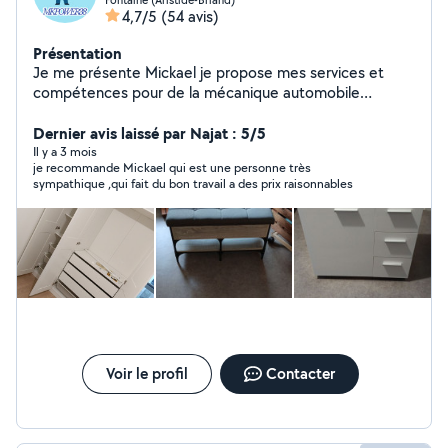
4,7/5
(54 avis)
Présentation
Je me présente Mickael je propose mes services et
compétences pour de la mécanique automobile
entretien, entretien maison,tapisserie montage de
meuble déménagement jardinage ect.. je reste à
Dernier avis laissé par Najat : 5/5
disposition
Il y a 3 mois
je recommande Mickael qui est une personne très
sympathique ,qui fait du bon travail a des prix raisonnables
Voir le profil
Contacter