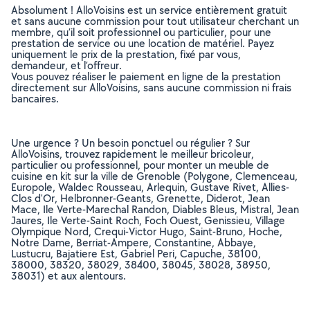
Absolument ! AlloVoisins est un service entièrement gratuit
et sans aucune commission pour tout utilisateur cherchant un
membre, qu’il soit professionnel ou particulier, pour une
prestation de service ou une location de matériel. Payez
uniquement le prix de la prestation, fixé par vous,
demandeur, et l’offreur.
Vous pouvez réaliser le paiement en ligne de la prestation
directement sur AlloVoisins, sans aucune commission ni frais
bancaires.
Une urgence ? Un besoin ponctuel ou régulier ? Sur
AlloVoisins, trouvez rapidement le meilleur bricoleur,
particulier ou professionnel, pour monter un meuble de
cuisine en kit sur la ville de Grenoble (Polygone, Clemenceau,
Europole, Waldec Rousseau, Arlequin, Gustave Rivet, Allies-
Clos d'Or, Helbronner-Geants, Grenette, Diderot, Jean
Mace, Ile Verte-Marechal Randon, Diables Bleus, Mistral, Jean
Jaures, Ile Verte-Saint Roch, Foch Ouest, Genissieu, Village
Olympique Nord, Crequi-Victor Hugo, Saint-Bruno, Hoche,
Notre Dame, Berriat-Ampere, Constantine, Abbaye,
Lustucru, Bajatiere Est, Gabriel Peri, Capuche, 38100,
38000, 38320, 38029, 38400, 38045, 38028, 38950,
38031) et aux alentours.