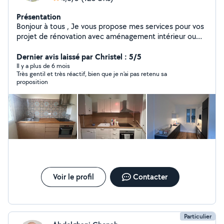
Présentation
Bonjour à tous , Je vous propose mes services pour vos
projet de rénovation avec aménagement intérieur ou
extérieur et modélisation. Ou encore de peinture, pose
de papier peint ,placo , revêtements de sols ,pour
Dernier avis laissé par Christel : 5/5
mettre en valeur votre bien. Mais également la pose de
Il y a plus de 6 mois
Très gentil et très réactif, bien que je n'ai pas retenu sa
votre de votre cuisine , meuble ,.. N'hésitez pas à
proposition
consulter les photos disponible sur mon profil pour avoir
un aperçu de mon travail . Pour plus d'informations
n'hésitez pas à me contacter directement .
Voir le profil
Contacter
Particulier