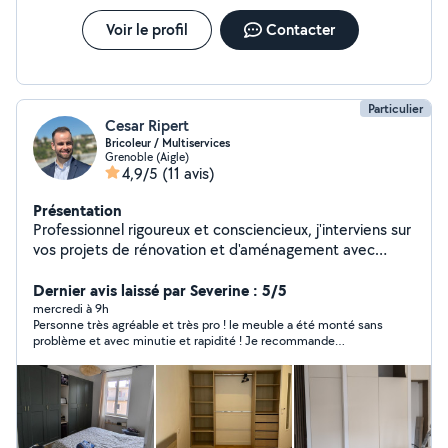
Voir le profil
Contacter
Particulier
Cesar Ripert
Bricoleur / Multiservices
Grenoble (Aigle)
4,9/5
(11 avis)
Présentation
Professionnel rigoureux et consciencieux, j'interviens sur
vos projets de rénovation et d'aménagement avec
sérieux et méthode. Polyvalent, je réalise différents
types de travaux : montage de meubles, petites
Dernier avis laissé par Severine : 5/5
réparations de plomberie ou d'électricité, peinture, et
mercredi à 9h
Personne très agréable et très pro ! le meuble a été monté sans
finitions diverses. Attaché au travail bien fait, je veille à
problème et avec minutie et rapidité ! Je recommande
la propreté du chantier, au respect des délais et à la
vivement et je referai appel à César !
satisfaction du client. Dynamique et organisé, j'apporte
des solutions adaptées à chaque besoin pour un
résultat soigné et durable. N'hésitez pas à me contacter
pour échanger sur votre projet. César