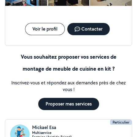
pas à lui faire appel une nouvelle fois ,le tarif aussi est très
des étagères - Montage de lit , table - travail simple ou
raisonnable. À bientôt.
contrat pour faire le montage et câblage des tableaux
et armoires - travail simple ou contrat pour faire les
pieuvres électriques traçage et câblage du RDC à la Fin
?? - Peinture - Aide au déménagement en ascenseur ou
Voir le profil
Contacter
sans ascenseur . - Débarquement et déchargement des
cartons etc... N'hésitez pas à me contacter si besoin
Vous souhaitez proposer vos services de
montage de meuble de cuisine en kit ?
Inscrivez-vous et répondez aux demandes près de chez
vous !
Proposer mes services
Particulier
Mickael Esa
Multiservice
Fontaine (Aristide-Briand)