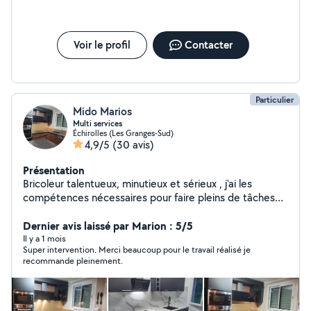
Voir le profil
Contacter
Particulier
Mido Marios
Multi services
Échirolles (Les Granges-Sud)
4,9/5
(30 avis)
Présentation
Bricoleur talentueux, minutieux et sérieux , j'ai les
compétences nécessaires pour faire pleins de tâches
comme la pose de parquet/ pvc, la peinture, placo,
plomberie, électricité ,montage/démontage des
Dernier avis laissé par Marion : 5/5
meubles,pose de tringles ...je suis équipé de matériels
Il y a 1 mois
Super intervention. Merci beaucoup pour le travail réalisé je
professionnels. Je serai prêt à vous fournir un service de
recommande pleinement.
qualité avec des tarifs raisonnables et j'essayerai de
vous dépanner en cas d'urgence