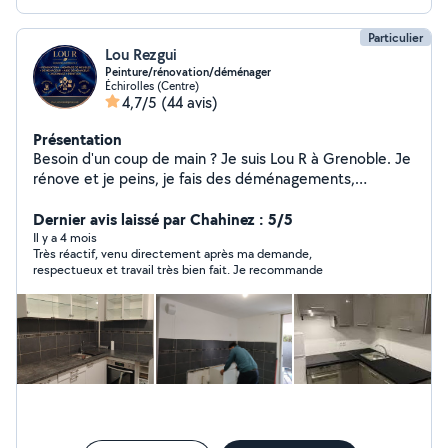
Particulier
Lou Rezgui
Peinture/rénovation/déménager
Échirolles (Centre)
4,7/5
(44 avis)
Présentation
Besoin d'un coup de main ? Je suis Lou R à Grenoble. Je
rénove et je peins, je fais des déménagements,
j'entretiens jardins et piscines, et je monte vos meubles
avec soin. Travail propre, ponctuel et tarifs clairs.
Dernier avis laissé par Chahinez : 5/5
Disponible [jours/heures] devis gratuit sur demande.
Il y a 4 mois
Très réactif, venu directement après ma demande,
Références et photos de chantiers sur mon profil.
respectueux et travail très bien fait. Je recommande
Contactez moi pour un rendez vous !