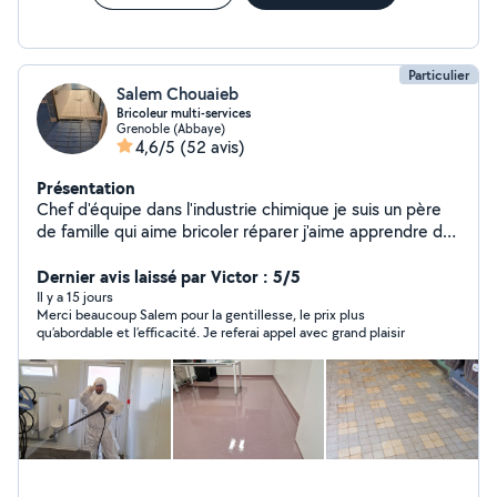
Particulier
Salem Chouaieb
Bricoleur multi-services
Grenoble (Abbaye)
4,6/5
(52 avis)
Présentation
Chef d'équipe dans l'industrie chimique je suis un père
de famille qui aime bricoler réparer j'aime apprendre de
nouvelles choses . Peinture, montage de meuble pause
de tringles spécialisé dans le nettoyage industriel ou aux
Dernier avis laissé par Victor : 5/5
particuliers sérieux et rigoureux.
Il y a 15 jours
Merci beaucoup Salem pour la gentillesse, le prix plus
qu’abordable et l’efficacité. Je referai appel avec grand plaisir