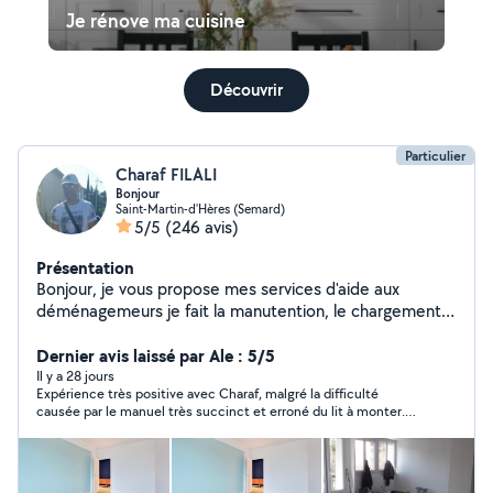
Je rénove ma cuisine
Découvrir
Particulier
Charaf FILALI
Bonjour
Saint-Martin-d'Hères (Semard)
5/5
(246 avis)
Présentation
Bonjour, je vous propose mes services d'aide aux
déménagemeurs je fait la manutention, le chargement
et le déchargement, on m'appel tetris Man je sais très
bien ranger et calé vos affaires pour ne pas perdre de la
Dernier avis laissé par Ale : 5/5
place. Un autre voisin compétent peut m'aide, si vous
Il y a 28 jours
Expérience très positive avec Charaf, malgré la difficulté
avez besoin de 2 déménageurs, je peut faire aussi la
causée par le manuel très succinct et erroné du lit à monter.
peinture, demontage et remontage de mobilier,
Je le remercie pour sa rapidité et sa volonté de rester jusqu'au
installation de lave-linge gazinière et tout types
bout pour m'aider hier soir. Monsieur Charaf étant très
d'appareils électroménagers ménage je suis sérieux,
sympathique, je me suis sentie en entière confiance et
penserai à lui pour de futures occasions.
disponible, et ponctuel.