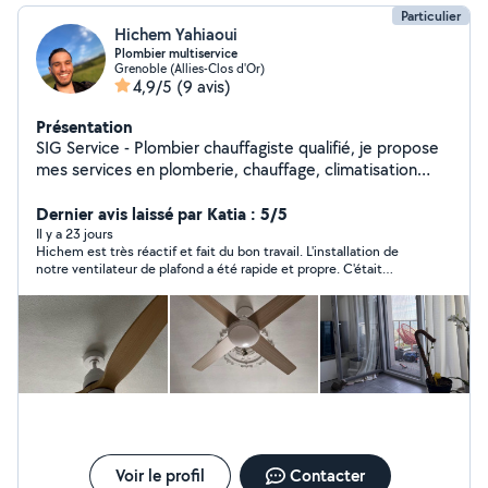
Particulier
Hichem Yahiaoui
Plombier multiservice
Grenoble (Allies-Clos d'Or)
4,9/5
(9 avis)
Présentation
SIG Service - Plombier chauffagiste qualifié, je propose
mes services en plomberie, chauffage, climatisation
ainsi que pour différents travaux de bricolage et
manutention. Services proposés : Réparation de fuite
Dernier avis laissé par Katia : 5/5
Installation sanitaire Chauffage / climatisation Montage
Il y a 23 jours
Hichem est très réactif et fait du bon travail. L'installation de
de meubles Bricolage divers · Déménagement Aide au
notre ventilateur de plafond a été rapide et propre. C'était
déménagement Débarras Livraison et transport d'objets
parfait !
Travail sérieux, prix corrects, ponctualité et efficacité.
Voir le profil
Contacter