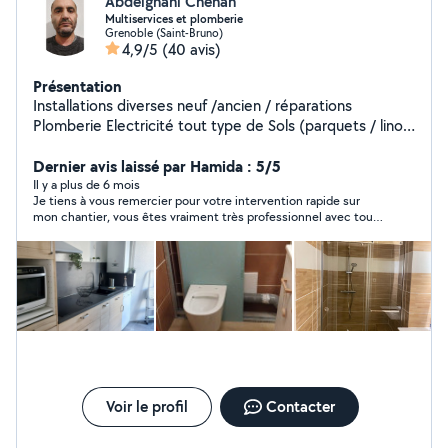
Abdelghani Chenah
Multiservices et plomberie
Grenoble (Saint-Bruno)
4,9/5
(40 avis)
Présentation
Installations diverses neuf /ancien / réparations
Plomberie Electricité tout type de Sols (parquets / lino /
dalles ) tout type de Murs (placo / faïence / peintures )
Maçonneries intérieurs / extérieurs Montages et
Dernier avis laissé par Hamida : 5/5
fixations diverses (cuisines et salles de bains complètes
Il y a plus de 6 mois
Je tiens à vous remercier pour votre intervention rapide sur
/wc suspendus)
mon chantier, vous êtes vraiment très professionnel avec tous
le matériel qu’il faut pour chaque travail , aussi à l’écoute très
sympathique et ponctuel , et ce qui est génial avec vous c’est
que vous faites le tous , plombier, montage de meubles,
fixation, électricité… le tous . Ma cuisine a était monté dans un
jour et ma salle de bain en demie journée la finition impeccable
je suis très satisfaite des résultats et je recommande
ABDELGHANI à 1000% .
Voir le profil
Contacter