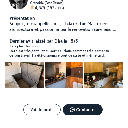
Grenoble (Jean Jaures)
4,8/5
(157 avis)
Présentation
Bonjour, je m'appelle Louis, titulaire d'un Master en
architecture et passionné par la rénovation sur-mesure.
Avec 9 ans d'expérience, je propose des prestations
complètes de rénovation et d'aménagement intérieur à
Dernier avis laissé par Dhalia : 5/5
Grenoble et environs : Rénovation complète : De la
Il y a plus de 6 mois
Louis est très gentil et au service. Nous sommes très contents
conception de plans jusqu'à la réalisation clé en main
de son travail. Il a été disponible tout de suite et même tard
Placoplatre, peinture, enduit, rebouchage
dans la soirée. Nous recommandons vivement.
professionnels Respect des normes et finitions soignées
Aménagement sur-mesure : Conception et pose de
cuisines équipées Dressings, bibliothèques, étagères
personnalisées Revêtements de sols : Pose de parquet
flottant avec finition durable Plinthes et seuils Services
administratifs : Plans d'architecture Déclarations
préalables de travaux Permis de construire Mes
engagements : Rapidité d'exécution, travaux minutieux,
respect des délais et prix compétitifs. Devis gratuit et
Voir le profil
Contacter
personnalisé N'hésitez pas à consulter mes avis clients
et mes photos de réalisations !