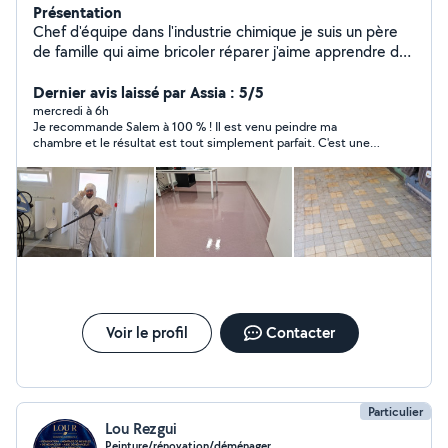
Présentation
Chef d'équipe dans l'industrie chimique je suis un père
de famille qui aime bricoler réparer j'aime apprendre de
nouvelles choses . Peinture, montage de meuble pause
de tringles spécialisé dans le nettoyage industriel ou aux
Dernier avis laissé par Assia : 5/5
particuliers sérieux et rigoureux.
mercredi à 6h
Je recommande Salem à 100 % ! Il est venu peindre ma
chambre et le résultat est tout simplement parfait. C'est une
personne très professionnelle, ponctuelle, minutieuse et
surtout avec la main sur le cœur. Il veut bien faire les choses et
on sent qu'il tient vraiment à satisfaire ses clients. Un grand
merci à Salem pour son excellent travail et sa gentillesse. Je
n'hésiterai pas à faire de nouveau appel à ses services et je le
recommande les yeux fermés !
Voir le profil
Contacter
Particulier
Lou Rezgui
Peinture/rénovation/déménager