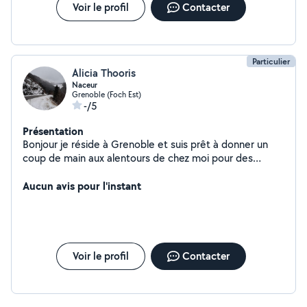
Voir le profil
Contacter
Particulier
Alicia Thooris
Naceur
Grenoble (Foch Est)
-/5
Présentation
Bonjour je réside à Grenoble et suis prêt à donner un
coup de main aux alentours de chez moi pour des
tâches du quotidien telles que des déménagement, des
courses etc ...
Aucun avis pour l'instant
Voir le profil
Contacter