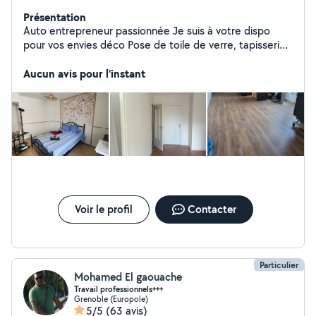
Présentation
Auto entrepreneur passionnée Je suis à votre dispo
pour vos envies déco Pose de toile de verre, tapisserie,
panoramique Mise en peinture, Plafond toilé... N'hésitez
pas
Aucun avis pour l'instant
Voir le profil
Contacter
Particulier
Mohamed El gaouache
Travail professionnels+++
Grenoble (Europole)
5/5
(63 avis)