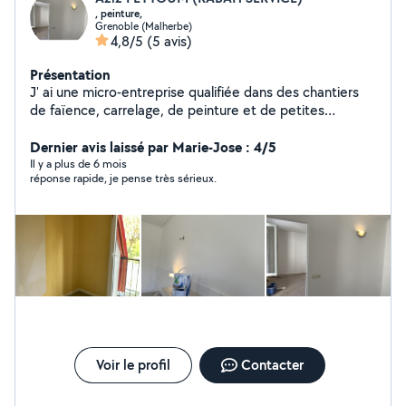
, peinture,
Grenoble (Malherbe)
4,8/5
(5 avis)
Présentation
J' ai une micro-entreprise qualifiée dans des chantiers
de faïence, carrelage, de peinture et de petites
interventions électriques et autres petits bricolages.
Notre travail est très propre. j'ai déjà mon KBIS et mon
Dernier avis laissé par Marie-Jose : 4/5
inscription à l'URSSAF. Je peux me rendre disponible,
Il y a plus de 6 mois
réponse rapide, je pense très sérieux.
assez rapidement.
Voir le profil
Contacter