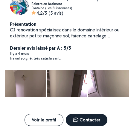
Peintre en batiment
Fontaine (Les Buissonnees)
4,2/5
(5 avis)
Présentation
CJ renovation spécialisez dans le domaine intérieur ou
extérieur petite maçonne sol, faïence carrelage
Rafraîchissement d'appartement / maison Préparation
des supports (rebouchage, ponçage, finitions toile de
Dernier avis laissé par A : 5/5
verre ) Travail propre, soigné et respect des délais
Il y a 4 mois
travail soigné, trés satisfaisant.
Intervention rapide Devis gratuit Sérieux, ponctuel et à
l'écoute »
Voir le profil
Contacter