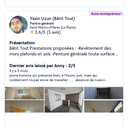
Auto-entrepreneur
Yasin Uzun (Bâtit Tout)
Peintre générale
Saint-Martin-d'Hères (La-Plaine)
3,6/5
(5 avis)
Présentation
Bâtit Tout Prestations proposées : -Revêtement des
murs plafonds et sols -Peinture générale toute surface -
Papier peint/ Toile de verre -Carrelage et Faïence -
Dernier avis laissé par Anny : 2/5
Jointure et ratissage - Rénovation générale
Il y a 3 mois
jeune homme qui présente bien, à l'heure, poli, mais qui
visiblement n'a pas envie de travailler........ absence de nuancier,
devis pas assez précis, demande 50% en acompte, alors que la
loi prévoit 30% et absence d'attestation d'assurance, ça
n'inspire pas confiance, je n'ai pas donné suite