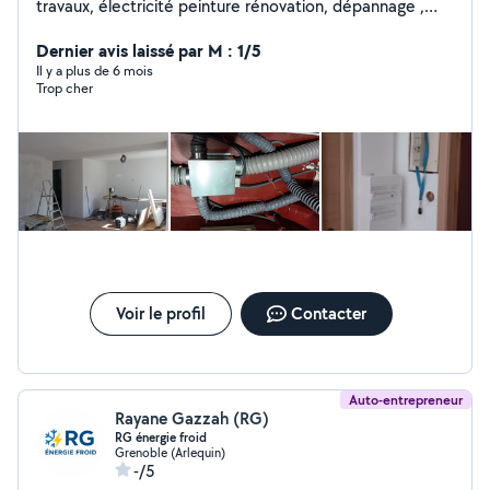
travaux, électricité peinture rénovation, dépannage ,
rénovation complète ou petit dépannage avec plaisir
N'hésitez pas à me contacter cordialement
Dernier avis laissé par M : 1/5
Il y a plus de 6 mois
Trop cher
Voir le profil
Contacter
Auto-entrepreneur
Rayane Gazzah (RG)
RG énergie froid
Grenoble (Arlequin)
-/5