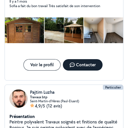
Pose de receveur, vasque, wc ) Montage de meuble Et
Il y a 1 mois
Sofia a fait du bon travail Très satisfait de son intervention
autres N'hésiter pas à me contacter pour qu'on puisse
ensemble réaliser sur votre projet
Voir le profil
Contacter
Particulier
Pajtim Luzha
Travaux btp
Saint-Martin-d'Hères (Paul-Eluard)
4,9/5
(12 avis)
Présentation
Peintre polyvalent Travaux soignés et finitions de qualité
Bonjour, Je suis peintre polyvalent avec de l'expérience