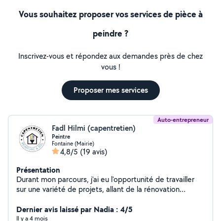
Vous souhaitez proposer vos services de pièce à
peindre ?
Inscrivez-vous et répondez aux demandes près de chez
vous !
Proposer mes services
Auto-entrepreneur
Fadl Hilmi (capentretien)
Peintre
Fontaine (Mairie)
4,8/5
(19 avis)
Présentation
Durant mon parcours, j'ai eu l'opportunité de travailler
sur une variété de projets, allant de la rénovation
d'appartements à la peinture de bâtiments publics. Ma
formation de peintre applicateur de revêtements et
Dernier avis laissé par Nadia : 4/5
aussi mon expérience m'ont permis de développer une
Il y a 4 mois