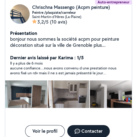
Auto-entrepreneur
Chrischna Massengo (Acpm peinture)
Peintre /plaquiste/carreleur
Saint-Martin-d'Hères (La-Plaine)
3,2/5
(10 avis)
Présentation
bonjour nous sommes la société acpm pour peinture
décoration situé sur la ville de Grenoble plus
précisément à saint Martin d'hères nous sommes
spécialisé dans la pose placo platre peinture carrelage
Dernier avis laissé par Karima : 1/5
bande à joint pose de parquet flottant.j'ai créé ma
Il y a plus de 6 mois
aucune confiance....nous avons convenu d une prestation nous
société après 12ans d'expérience en tant que peintre
avons fixé un rdv mais il ne s est jamais présenté le jour
en bâtiment dans une société Grenobloise et à
j....vraiment décevant
l'extérieur conscient de mes prestations soignées
auprès de plusieurs clients j'ai préféré creer la propre
structure après une longue réflexion. Si vous êtes
intéressé par nos services veuillez nous contacter .
Voir le profil
Contacter