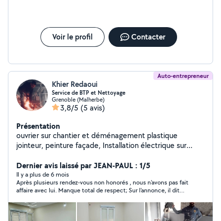
Voir le profil
Contacter
Auto-entrepreneur
Khier Redaoui
Service de BTP et Nettoyage
Grenoble (Malherbe)
3,8/5
(5 avis)
Présentation
ouvrier sur chantier et déménagement plastique
jointeur, peinture façade, Installation électrique sur
chantiers de rénovation et de construction (compteurs,
prises, éclairage, tableau électrique
Dernier avis laissé par JEAN-PAUL : 1/5
Il y a plus de 6 mois
Après plusieurs rendez-vous non honorés , nous n'avons pas fait
affaire avec lui. Manque total de respect; Sur l'annonce, il dit
qu'il est disponible, mais ce n'est pas le cas.