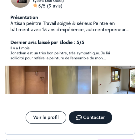
Eybens (Sud Ouest)
5/5
(9 avis)
Présentation
Artisan peintre Travail soigné & sérieux Peintre en
bâtiment avec 15 ans d'expérience, auto-entrepreneur à
mon compte (Mam's Décor). J'interviens pour tous vos
travaux de peinture intérieure et extérieure, en neuf ou
Dernier avis laissé par Elodie : 5/5
rénovation. Spécialité enduit décoratif ( stuco, béton
Il y a 1 mois
Jonathan est un très bon peintre, très sympathique. Je l’ai
ciré Peinture murs, plafonds, boiseries Rafraîchissement
sollicité pour refaire la peinture de l’ensemble de mon
d'appartement / maison Préparation des supports
appartement. Sa prestation est très soigné, méticuleux. Il est à
(rebouchage, ponçage, finitions) Travail propre, soigné
l’écoute de ses clients. Je recommande vivement. Vous aurez
et respect des délais Intervention rapide Devis gratuit
un rendu de qualité. Merci encore Jonathan, pour votre
prestation.
Sérieux, ponctuel et à l'écoute
Voir le profil
Contacter