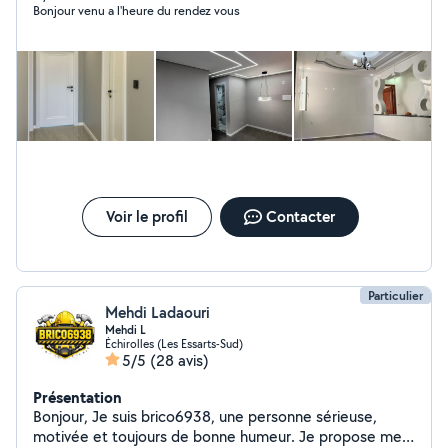
Bonjour venu a l'heure du rendez vous
maîtrise parfaite des techniques de peinture,
d'enduisage et de pose de revêtements . Mon
expérience en peinture & rénovation m'a également
appris à respecter des délais serrés tout en garantissant
un travail de qualité et conforme aux exigences des
clients
Voir le profil
Contacter
Particulier
Mehdi Ladaouri
Mehdi L
Échirolles (Les Essarts-Sud)
5/5
(28 avis)
Présentation
Bonjour, Je suis brico6938, une personne sérieuse,
motivée et toujours de bonne humeur. Je propose mes