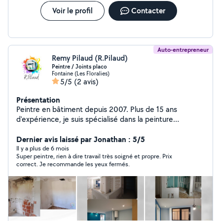
Voir le profil
Contacter
Auto-entrepreneur
Remy Pilaud (R.Pilaud)
Peintre / Joints placo
Fontaine (Les Floralies)
5/5
(2 avis)
Présentation
Peintre en bâtiment depuis 2007. Plus de 15 ans
d'expérience, je suis spécialisé dans la peinture
intérieure. J'interviens sur des projets résidentiels et
commerciaux, en garantissant des finitions impeccables
Dernier avis laissé par Jonathan : 5/5
et des solutions sur mesure.
Il y a plus de 6 mois
Super peintre, rien à dire travail très soigné et propre. Prix
correct. Je recommande les yeux fermés.