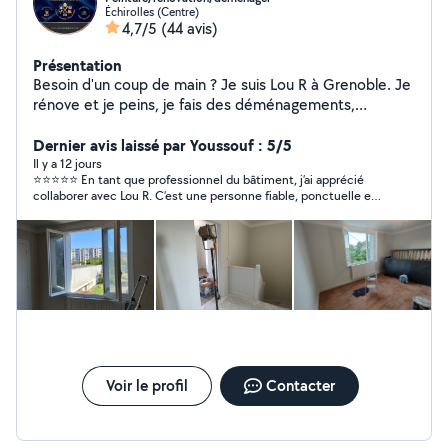
Échirolles (Centre)
4,7/5
(44 avis)
Présentation
Besoin d'un coup de main ? Je suis Lou R à Grenoble. Je
rénove et je peins, je fais des déménagements,
j'entretiens jardins et piscines, et je monte vos meubles
avec soin. Travail propre, ponctuel et tarifs clairs.
Dernier avis laissé par Youssouf : 5/5
Disponible [jours/heures] devis gratuit sur demande.
Il y a 12 jours
⭐⭐⭐⭐⭐ En tant que professionnel du bâtiment, j’ai apprécié
Références et photos de chantiers sur mon profil.
collaborer avec Lou R. C’est une personne fiable, ponctuelle et
Contactez moi pour un rendez vous !
impliquée. Le travail est réalisé avec sérieux, dans une bonne
ambiance et avec le souci du détail. Je recommande sans
hésitation pour tous types de travaux de peinture et de
rénovation. Bonne continuation !
Voir le profil
Contacter