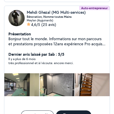
Auto-entrepreneur
Mehdi Ghezal (MG Multi-services)
Rénovation, Homme toutes Mains
Meylan (Ayguinards)
4,6/5
(25 avis)
Présentation
Bonjour tout le monde. Informations sur mon parcours
et prestations proposées 12ans expérience Pro acquise
au cours de ma carrière. Mes engagements pour que
vous soyez le plus satisfait de mes prestations :
Dernier avis laissé par Sab : 5/5
honnêteté, rigueur, transparence, travail soigné.
Il y a plus de 6 mois
très professionnel et à l écoute. encore merci.
L'entreprise MG Multi-services vous propose différentes
prestations t'elle que. - Rénovation de logement
(peinture, entoilage, ponçage Etc...) -Menuiserie (
volets, fenêtre, porte, montage de meuble, cuisine
Etc..) - Nettoyage ( vitres, Diogène, graffitis, terrasse
Etc.. - Divers travaux (plomberie, serrurerie Etc...) Pour
particulier et professionnel Assurances responsabilité
dommage Devis gratuit et sans engagement Alors
N'hésitez pas à me contacter . A très bientôt. MG Multi-
services.