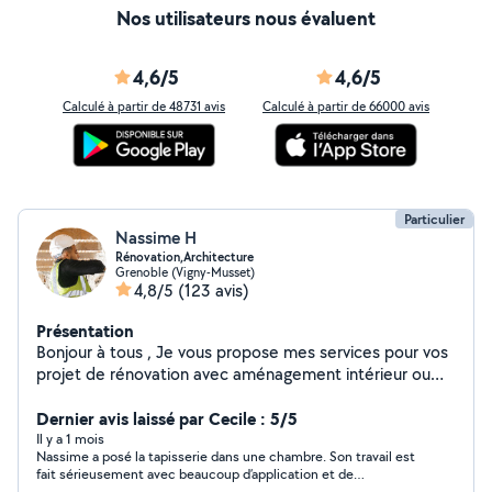
Nos utilisateurs nous évaluent
4,6/5
4,6/5
Calculé à partir de 48731 avis
Calculé à partir de 66000 avis
Particulier
Nassime H
Rénovation,Architecture
Grenoble (Vigny-Musset)
4,8/5
(123 avis)
Présentation
Bonjour à tous , Je vous propose mes services pour vos
projet de rénovation avec aménagement intérieur ou
extérieur et modélisation. Ou encore de peinture, pose
de papier peint ,placo , revêtements de sols ,pour
Dernier avis laissé par Cecile : 5/5
mettre en valeur votre bien. Mais également la pose de
Il y a 1 mois
Nassime a posé la tapisserie dans une chambre. Son travail est
votre de votre cuisine , meuble ,.. N'hésitez pas à
fait sérieusement avec beaucoup d’application et de
consulter les photos disponible sur mon profil pour avoir
professionnalisme. Je suis contente de sa prestation et ai