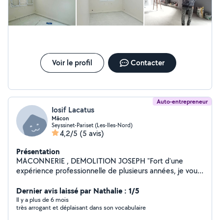
Voir le profil
Contacter
Auto-entrepreneur
Iosif Lacatus
Mâcon
Seyssinet-Pariset (Les-Iles-Nord)
4,2/5
(5 avis)
Présentation
MACONNERIE , DEMOLITION JOSEPH "Fort d'une
expérience professionnelle de plusieurs années, je vous
propose mes services pour tous types de prestations
en maçonnerie traditionnelle. Si vous recherchez un
Dernier avis laissé par Nathalie : 1/5
professionnel qualifié, je suis à votre service pour
Il y a plus de 6 mois
très arrogant et déplaisant dans son vocabulaire
réaliser : MÂCON TRADITIONNELLE, - murs en pierres,
murs en briques, coffrages, façonnages de fer, coulées