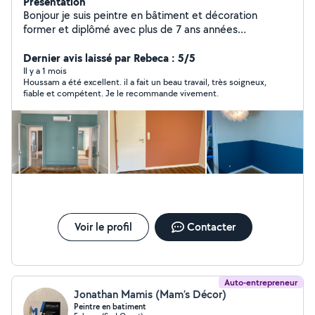
Présentation
Bonjour je suis peintre en bâtiment et décoration
former et diplômé avec plus de 7 ans années
d'expérience dans le domaine je réalise tous travaux de
peinture intérieur, pose toile de verre , pose tapisserie,
Dernier avis laissé par Rebeca : 5/5
préparation des murs, revêtement muraux, joints de
Il y a 1 mois
Houssam a été excellent. il a fait un beau travail, très soigneux,
placo, petit travaux de placo vous pouvez me contacter
fiable et compétent. Je le recommande vivement.
travail soigné ! Je fait aussi le montage de tout les
meuble et autres bricoles
Voir le profil
Contacter
Auto-entrepreneur
Jonathan Mamis (Mam’s Décor)
Peintre en batiment