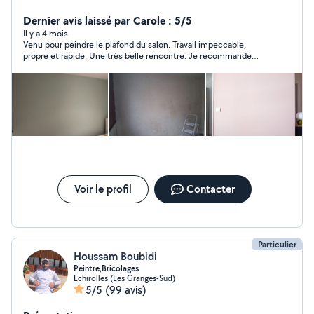
services avec soin et envie de bien faire. J'aime le travail
bien fait et la satisfaction des personnes avec qui je
Dernier avis laissé par Carole : 5/5
travaille est ma priorité. Disponible, arrangeant et à
Il y a 4 mois
Venu pour peindre le plafond du salon. Travail impeccable,
l'écoute, je m'adapte à vos besoins. N'hésitez pas à me
propre et rapide. Une très belle rencontre. Je recommande
contacter, je serai ravi de vous aider ! Je fais du
Mehdi.
d'ebarassage caves greniers granges garages ect J'ai un
camion pour pouvoir transporter
Voir le profil
Contacter
Particulier
Houssam Boubidi
Peintre,Bricolages
Échirolles (Les Granges-Sud)
5/5
(99 avis)