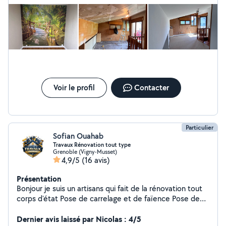
un aperçu de mon travail . Pour plus d'informations
prévu de revenir vers lui pour mes prochains travaux.
n'hésitez pas à me contacter directement .
Voir le profil
Contacter
Particulier
Sofian Ouahab
Travaux Rénovation tout type
Grenoble (Vigny-Musset)
4,9/5
(16 avis)
Présentation
Bonjour je suis un artisans qui fait de la rénovation tout
corps d'état Pose de carrelage et de faïence Pose de
parquet et revêtement muraux Isolation Placo Peinture
Plomberie ( Raccord évacuation et arrivée d'eau ) , (
Dernier avis laissé par Nicolas : 4/5