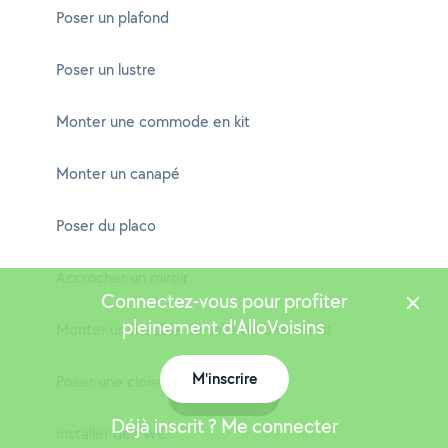
Poser un plafond
Poser un lustre
Monter une commode en kit
Monter un canapé
Poser du placo
Accrocher un miroir
Connectez-vous pour profiter
pleinement d'AlloVoisins
Monter un meuble de salle de bain en kit
M'inscrire
Poser une cloison
Carte
Déjà inscrit ? Me connecter
Installer des WC