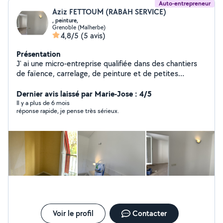
Auto-entrepreneur
Aziz FETTOUM (RABAH SERVICE)
, peinture,
Grenoble (Malherbe)
4,8/5
(5 avis)
Présentation
J' ai une micro-entreprise qualifiée dans des chantiers
de faïence, carrelage, de peinture et de petites
interventions électriques et autres petits bricolages.
Notre travail est très propre. j'ai déjà mon KBIS et mon
Dernier avis laissé par Marie-Jose : 4/5
inscription à l'URSSAF. Je peux me rendre disponible,
Il y a plus de 6 mois
réponse rapide, je pense très sérieux.
assez rapidement.
Voir le profil
Contacter