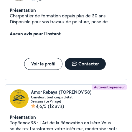
Présentation
Charpentier de formation depuis plus de 30 ans.
Disponible pour vos travaux de peinture, pose de
parquet flottant/carrelage/faience, petite charpente et
travaux divers sur Grenoble et ses alentours.
Aucun avis pour l'instant
Voir le profil
Contacter
Auto-entrepreneur
Amor Rebaya (TOPRENOV'38)
Carreleur, tout corps d'état
Seyssins (Le Village)
4,6/5
(12 avis)
Présentation
TopRenov'38 : L'Art de la Rénovation en Isère Vous
souhaitez transformer votre intérieur, moderniser votre