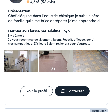
4,6/5
(52 avis)
Présentation
Chef d'équipe dans l'industrie chimique je suis un père
de famille qui aime bricoler réparer j'aime apprendre de
nouvelles choses . Peinture, montage de meuble pause
de tringles spécialisé dans le nettoyage industriel ou aux
Dernier avis laissé par Adeline : 5/5
particuliers sérieux et rigoureux.
Il y a 2 mois
Je vous recommande vivement Salem. Réactif, efficace, gentil,
très sympathique. D'ailleurs Salem reviendra pour d'autres
travaux prévus . Merciii Salem
Voir le profil
Contacter
Particulier