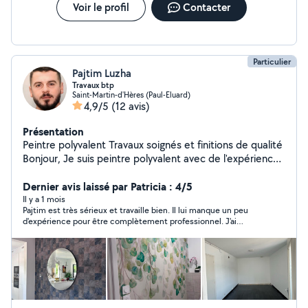
Voir le profil
Contacter
Particulier
Pajtim Luzha
Travaux btp
Saint-Martin-d'Hères (Paul-Eluard)
4,9/5
(12 avis)
Présentation
Peintre polyvalent Travaux soignés et finitions de qualité
Bonjour, Je suis peintre polyvalent avec de l'expérience
dans les travaux de finition et de rénovation intérieure.
Je réalise notamment : Travaux de peinture (toutes
Dernier avis laissé par Patricia : 4/5
couleurs et finitions) Application d'enduit (lissage,
Il y a 1 mois
Pajtim est très sérieux et travaille bien. Il lui manque un peu
préparation des murs) Posez également le papier peint.
d'expérience pour être complètement professionnel. J'ai
Pose de bandes (joints, bandes placo) Pose de papier
néanmoins apprécié son travail. A recommander.
peint / tapisserie Montage et pose de portes Pose de
plinthes Travail propre, précis et soigné Je suis sérieux,
ponctuel et attentif aux détails. Mon objectif est de
fournir un travail de qualité et de satisfaire pleinement
mes clients. Devis gratuit et conseils personnalisés.