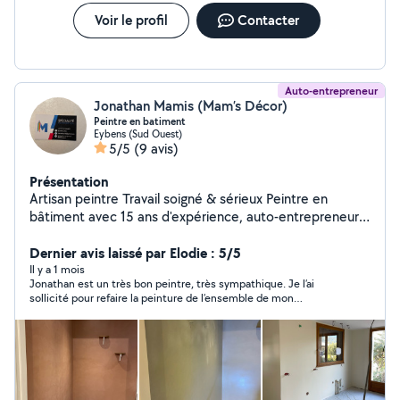
Voir le profil
Contacter
Auto-entrepreneur
Jonathan Mamis (Mam’s Décor)
Peintre en batiment
Eybens (Sud Ouest)
5/5
(9 avis)
Présentation
Artisan peintre Travail soigné & sérieux Peintre en
bâtiment avec 15 ans d'expérience, auto-entrepreneur à
mon compte (Mam's Décor). J'interviens pour tous vos
travaux de peinture intérieure et extérieure, en neuf ou
Dernier avis laissé par Elodie : 5/5
rénovation. Spécialité enduit décoratif ( stuco, béton
Il y a 1 mois
Jonathan est un très bon peintre, très sympathique. Je l’ai
ciré Peinture murs, plafonds, boiseries Rafraîchissement
sollicité pour refaire la peinture de l’ensemble de mon
d'appartement / maison Préparation des supports
appartement. Sa prestation est très soigné, méticuleux. Il est à
(rebouchage, ponçage, finitions) Travail propre, soigné
l’écoute de ses clients. Je recommande vivement. Vous aurez
et respect des délais Intervention rapide Devis gratuit
un rendu de qualité. Merci encore Jonathan, pour votre
prestation.
Sérieux, ponctuel et à l'écoute