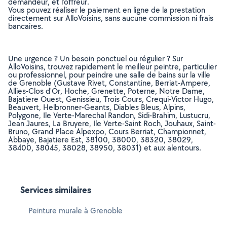
demandeur, et l’offreur.
Vous pouvez réaliser le paiement en ligne de la prestation
directement sur AlloVoisins, sans aucune commission ni frais
bancaires.
Une urgence ? Un besoin ponctuel ou régulier ? Sur
AlloVoisins, trouvez rapidement le meilleur peintre, particulier
ou professionnel, pour peindre une salle de bains sur la ville
de Grenoble (Gustave Rivet, Constantine, Berriat-Ampere,
Allies-Clos d'Or, Hoche, Grenette, Poterne, Notre Dame,
Bajatiere Ouest, Genissieu, Trois Cours, Crequi-Victor Hugo,
Beauvert, Helbronner-Geants, Diables Bleus, Alpins,
Polygone, Ile Verte-Marechal Randon, Sidi-Brahim, Lustucru,
Jean Jaures, La Bruyere, Ile Verte-Saint Roch, Jouhaux, Saint-
Bruno, Grand Place Alpexpo, Cours Berriat, Championnet,
Abbaye, Bajatiere Est, 38100, 38000, 38320, 38029,
38400, 38045, 38028, 38950, 38031) et aux alentours.
Services similaires
Peinture murale à Grenoble