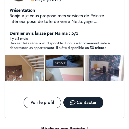
Présentation
Bonjour je vous propose mes services de Peintre
intérieur pose de toile de verre Nettoyage :
Dépoussiérage des surfaces, élimination de résidus et
de salissures. Ponçage et rebouchage : Correction des
Dernier avis laissé par Naima : 5/5
imperfections (trous, fissures) avec des enduits
Il y a 3 mois
Dan est très sérieux et disponible. Il nous a énormément aidé à
adaptés. Protection des surfaces : Pose de bâches de
débarrasser un appartement. Il a été disponible en 30 minutes
protection sur les sols, fenêtres et meubles. ratissage
le jour même, et il a accepter de débarrasser davantage
peinture murs plafond accepte tout types de chantiers
d’objets. N’hésitez pas à faire appel à lui. Merci encore je vous
pour plus d'informations contactez moi cordialement
recontacterai dès que besoin.
Voir le profil
Contacter
Réalisez vos Projets !