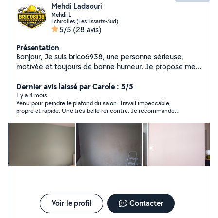
Mehdi Ladaouri
Mehdi L
Échirolles (Les Essarts-Sud)
5/5
(28 avis)
Présentation
Bonjour, Je suis brico6938, une personne sérieuse,
motivée et toujours de bonne humeur. Je propose mes
services avec soin et envie de bien faire. J'aime le travail
bien fait et la satisfaction des personnes avec qui je
Dernier avis laissé par Carole : 5/5
travaille est ma priorité. Disponible, arrangeant et à
Il y a 4 mois
Venu pour peindre le plafond du salon. Travail impeccable,
l'écoute, je m'adapte à vos besoins. N'hésitez pas à me
propre et rapide. Une très belle rencontre. Je recommande
contacter, je serai ravi de vous aider ! Je fais du
Mehdi.
d'ebarassage caves greniers granges garages ect J'ai un
camion pour pouvoir transporter
Voir le profil
Contacter