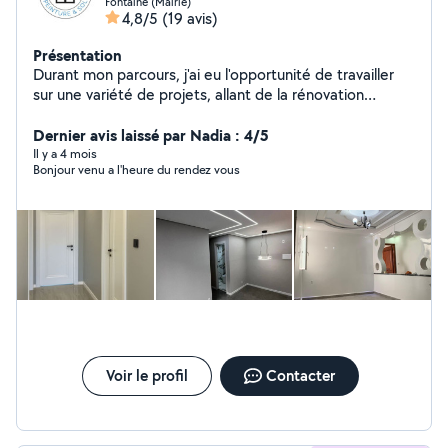
Fontaine (Mairie)
4,8/5
(19 avis)
Présentation
Durant mon parcours, j'ai eu l'opportunité de travailler
sur une variété de projets, allant de la rénovation
d'appartements à la peinture de bâtiments publics. Ma
formation de peintre applicateur de revêtements et
Dernier avis laissé par Nadia : 4/5
aussi mon expérience m'ont permis de développer une
Il y a 4 mois
Bonjour venu a l'heure du rendez vous
maîtrise parfaite des techniques de peinture,
d'enduisage et de pose de revêtements . Mon
expérience en peinture & rénovation m'a également
appris à respecter des délais serrés tout en garantissant
un travail de qualité et conforme aux exigences des
clients
Voir le profil
Contacter