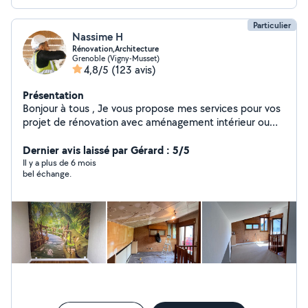
Particulier
Nassime H
Rénovation,Architecture
Grenoble (Vigny-Musset)
4,8/5
(123 avis)
Présentation
Bonjour à tous , Je vous propose mes services pour vos
projet de rénovation avec aménagement intérieur ou
extérieur et modélisation. Ou encore de peinture, pose
de papier peint ,placo , revêtements de sols ,pour
Dernier avis laissé par Gérard : 5/5
mettre en valeur votre bien. Mais également la pose de
Il y a plus de 6 mois
bel échange.
votre de votre cuisine , meuble ,.. N'hésitez pas à
consulter les photos disponible sur mon profil pour avoir
un aperçu de mon travail . Pour plus d'informations
n'hésitez pas à me contacter directement .