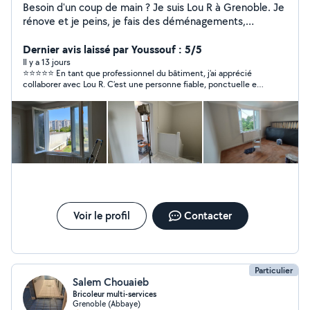
Besoin d'un coup de main ? Je suis Lou R à Grenoble. Je
rénove et je peins, je fais des déménagements,
j'entretiens jardins et piscines, et je monte vos meubles
avec soin. Travail propre, ponctuel et tarifs clairs.
Dernier avis laissé par Youssouf : 5/5
Disponible [jours/heures] devis gratuit sur demande.
Il y a 13 jours
⭐⭐⭐⭐⭐ En tant que professionnel du bâtiment, j’ai apprécié
Références et photos de chantiers sur mon profil.
collaborer avec Lou R. C’est une personne fiable, ponctuelle et
Contactez moi pour un rendez vous !
impliquée. Le travail est réalisé avec sérieux, dans une bonne
ambiance et avec le souci du détail. Je recommande sans
hésitation pour tous types de travaux de peinture et de
rénovation. Bonne continuation !
Voir le profil
Contacter
Particulier
Salem Chouaieb
Bricoleur multi-services
Grenoble (Abbaye)