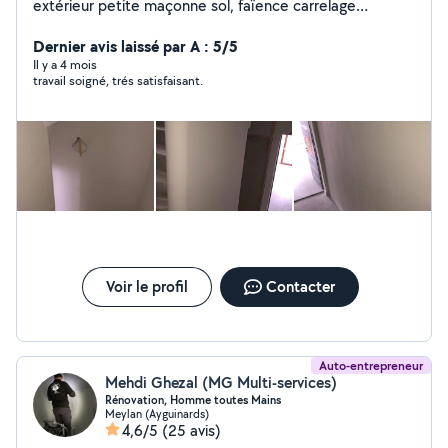
extérieur petite maçonne sol, faïence carrelage
Rafraîchissement d'appartement / maison Préparation
des supports (rebouchage, ponçage, finitions toile de
Dernier avis laissé par A : 5/5
verre ) Travail propre, soigné et respect des délais
Il y a 4 mois
travail soigné, trés satisfaisant.
Intervention rapide Devis gratuit Sérieux, ponctuel et à
l'écoute »
Voir le profil
Contacter
Auto-entrepreneur
Mehdi Ghezal (MG Multi-services)
Rénovation, Homme toutes Mains
Meylan (Ayguinards)
4,6/5
(25 avis)