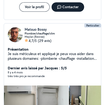
Voir le profil
Contacter
Particulier
Matsuo Bossy
Plombier/chauffage/clim
Meylan (Reviree)
4,7/5
(29 avis)
Présentation
Je suis méticuleux et appliqué je peux vous aider dans
plusieurs domaines: -plomberie -chauffage -installation
et entretien de climatisation Et aussi tout ce qui est
petit bricolage !
Dernier avis laissé par Jacques : 5/5
Il y a 4 mois
très très pro je recommande