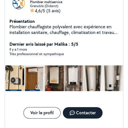
Plombier multiservice
Grenoble (Diderot)
4,6/5
(5 avis)
Présentation
Plombier chauffagiste polyvalent avec expérience en
installation sanitaire, chauffage, climatisation et travaux
électriques. J'interviens pour la rénovation de salle de
bain, installation et dépannage plomberie, pose de
Dernier avis laissé par Malika : 5/5
chauffe-eau, radiateurs, climatisations, WC, robinetterie
Il y a 1 mois
Très professionnel et sympathique
ainsi que travaux d'électricité et maintenance générale.
Travail sérieux, propre et soigné avec respect des
délais.
Voir le profil
Contacter