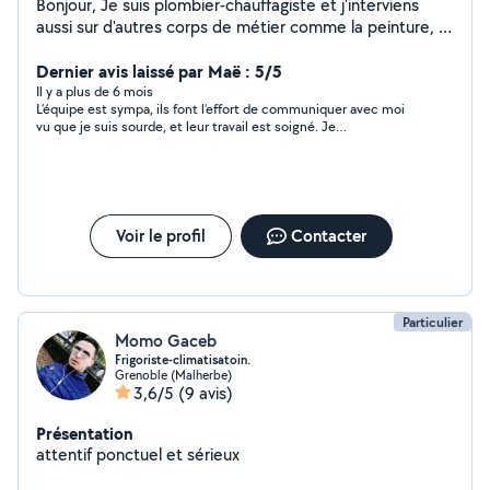
Bonjour, Je suis plombier-chauffagiste et j'interviens
aussi sur d'autres corps de métier comme la peinture, le
placo ou le carrelage,poser de cuisine.Consciencieux et
soigneux, je mets un point d'honneur à réaliser des
Dernier avis laissé par Maë : 5/5
travaux de qualité adaptés à vos besoins. Si vous avez
Il y a plus de 6 mois
L’équipe est sympa, ils font l’effort de communiquer avec moi
un projet ou besoin d'un dépannage, je serai ravi de
vu que je suis sourde, et leur travail est soigné. Je
vous rencontrer et de vous accompagner. N'hésitez pas
recommande fortement !
à me contacter !
Voir le profil
Contacter
Particulier
Momo Gaceb
Frigoriste-climatisatoin.
Grenoble (Malherbe)
3,6/5
(9 avis)
Présentation
attentif ponctuel et sérieux