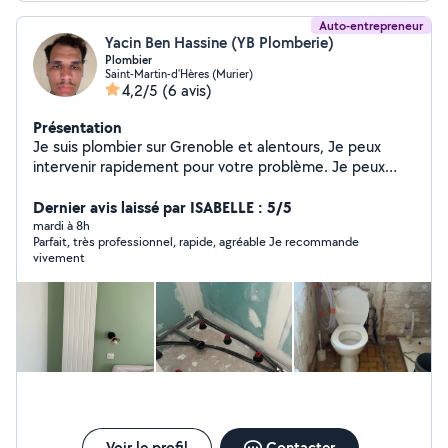
Auto-entrepreneur
Yacin Ben Hassine (YB Plomberie)
Plombier
Saint-Martin-d'Hères (Murier)
4,2/5
(6 avis)
Présentation
Je suis plombier sur Grenoble et alentours, Je peux
intervenir rapidement pour votre problème. Je peux
vous proposer un devis après avoir vu la situation.
Disponible 24/24. Hésitez pas a me contacter ou a me
Dernier avis laissé par ISABELLE : 5/5
faire des demandes priver pour toute interventions, je
mardi à 8h
Parfait, très professionnel, rapide, agréable Je recommande
ne peux répondre au offres.
vivement
Voir le profil
Contacter