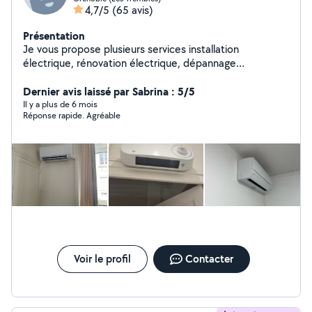
4,7/5
(65 avis)
Présentation
Je vous propose plusieurs services installation
électrique, rénovation électrique, dépannage
électrique, dépannage chauffage et climatisation, pose
de climatisation, montage de meubles, pose de cuisine
Dernier avis laissé par Sabrina : 5/5
et plein d'autres services n'hésitez pas.
Il y a plus de 6 mois
Réponse rapide. Agréable
Voir le profil
Contacter