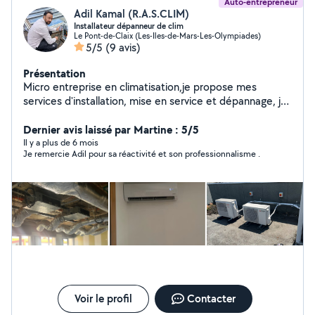
Auto-entrepreneur
Adil Kamal (R.A.S.CLIM)
Installateur dépanneur de clim
Le Pont-de-Claix (Les-Iles-de-Mars-Les-Olympiades)
5/5
(9 avis)
Présentation
Micro entreprise en climatisation,je propose mes
services d'installation, mise en service et dépannage, je
suis diplômé, expérimenté et habilité pour la
manipulation des fluides catégorie 1 (la plus élevée) et
Dernier avis laissé par Martine : 5/5
électricité, mon entreprise a l'attestation de capacité
Il y a plus de 6 mois
Je remercie Adil pour sa réactivité et son professionnalisme .
pour pouvoir exercer en toute légalité et vous délivrer
une garantie pièces et main d'œuvre en cas de panne.
Je peux vous proposer des prix de climatiseur défiant
toute concurrence et un travail respectant les normes
et la réglementation. N'hésitez pas à me contacter
même pour des simples renseignements.
Voir le profil
Contacter