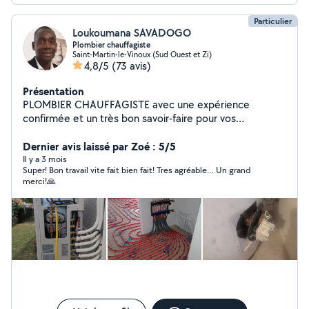
Particulier
Loukoumana SAVADOGO
Plombier chauffagiste
Saint-Martin-le-Vinoux (Sud Ouest et Zi)
4,8/5
(73 avis)
Présentation
PLOMBIER CHAUFFAGISTE avec une expérience
confirmée et un très bon savoir-faire pour vos
installations de tous genres en sanitaire et chauffage,
Entretien de vos équipements. INSTALLATIONS
Dernier avis laissé par Zoé : 5/5
NEUVES, DÉPANNAGE, DESEMBOUAGE CIRCUIT
Il y a 3 mois
Super! Bon travail vite fait bien fait! Tres agréable… Un grand
CHAUFFAGE, DETARTRAGE RÉSEAU EAU CHAUDE
merci!🙏
SANITAIRE (Cumulus).