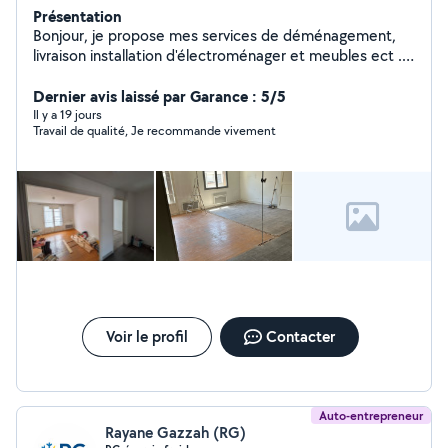
Présentation
Bonjour, je propose mes services de déménagement,
livraison installation d'électroménager et meubles ect ..
nous installons et livrons tout l'électroménager, plaque
four, Frigo, sèche-linge, lave-linge pour les plus grands
Dernier avis laissé par Garance : 5/5
enseignes depuis plus de 10ans , nous disposons des
Il y a 19 jours
Travail de qualité, Je recommande vivement
habilitations à jour, électricité au gaz , nos période
estivale arrive. Nous proposons la pose de clim ( du
stock déjà disponibles immédiatement) je pense
pouvoir répondre à chaque demande n'hésitez pas.
Merci à vous.
Voir le profil
Contacter
Auto-entrepreneur
Rayane Gazzah (RG)