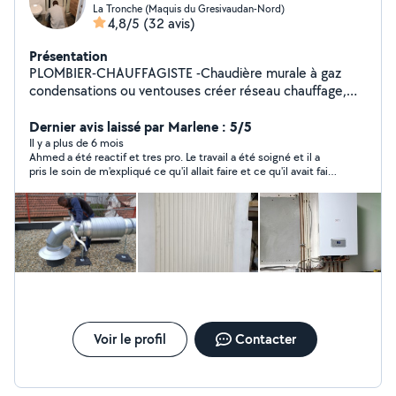
La Tronche (Maquis du Gresivaudan-Nord)
4,8/5
(32 avis)
Présentation
PLOMBIER-CHAUFFAGISTE -Chaudière murale à gaz
condensations ou ventouses créer réseau chauffage,
déplacer ou supprimer les radiateurs... SANITAIRES -
salle de bain pose des WC, Lavabo, Évier, chauffe-eau
Dernier avis laissé par Marlene : 5/5
électrique et thermodynamique... DÉPANNAGE
Il y a plus de 6 mois
Ahmed a été reactif et tres pro. Le travail a été soigné et il a
Plomberie : fuites, débouchage... Chauffage
pris le soin de m'expliqué ce qu'il allait faire et ce qu'il avait fait.
désembouage remplacement des radiateurs, robinet
Je recommande.
Depart et Retour...
Voir le profil
Contacter