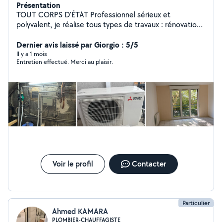
Présentation
TOUT CORPS D'ÉTAT Professionnel sérieux et
polyvalent, je réalise tous types de travaux : rénovation,
bricolage, peinture, plomberie, électricité, montage de
meubles, sols, placo, petits dépannages et bien plus.
Dernier avis laissé par Giorgio : 5/5
Travail propre, soigné et efficace. Disponible
Il y a 1 mois
Entretien effectué. Merci au plaisir.
rapidement, à l'écoute de vos besoins et toujours
motivé pour fournir un travail de qualité. N'hésitez pas à
me contacter pour vos projets ou urgences !
Voir le profil
Contacter
Particulier
Ahmed KAMARA
PLOMBIER-CHAUFFAGISTE