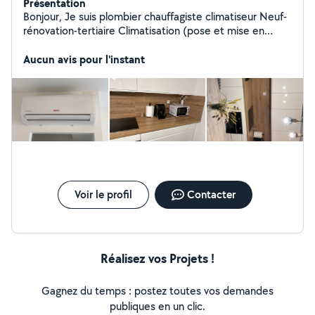
Présentation
Bonjour, Je suis plombier chauffagiste climatiseur Neuf-
rénovation-tertiaire Climatisation (pose et mise en
service) Ventilation Renovation salle de bain cuisine
Dépannage Promotion possible sur les clim (clim neuve)
Aucun avis pour l'instant
Disponible 7/7j
Voir le profil
Contacter
Réalisez vos Projets !
Gagnez du temps : postez toutes vos demandes
publiques en un clic.