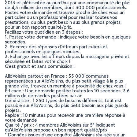
2013 et plébiscitée aujourd’hui par une communauté de plus
de 4,5 millions de membres, dont 300 000 professionnels.
Postez votre demande et trouvez proche de chez vous un
particulier ou un professionnel pour réaliser toutes vos
prestations, du plus petit besoin aux plus grands projets,
pour un bon rapport qualité/prix.
Facilitez votre quotidien en 3 étapes :
1. Postez votre demande : indiquez votre besoin en quelques
secondes.
2. Recevez des réponses d’offreurs particuliers et
professionnels en quelques minutes.
3. Echangez avec les offreurs depuis la messagerie privée et
sécurisée et faites votre choix !
C’est gratuit et sans commission !
AlloVoisins partout en France : 35 000 communes
représentées sur AlloVoisins, du plus petit village à la plus
grande ville, trouvez un membre à proximité de chez vous !
Efficace : Une demande postée toutes les 10 secondes, 3.6
millions de demandes postées par an
Généraliste : 1 250 types de besoins différents, tout est
possible sur AlloVoisins, du plus petit besoin aux plus grands
projets.
Rapide : 10 minutes pour recevoir une première réponse à
votre demande
Qualité / prix : 4 membres AlloVoisins sur 5* indiquent
qu’AlloVoisins propose un bon rapport qualité/prix
* Données issues d’une enquête AlloVoisins réalisée sur un