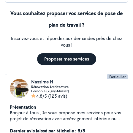
Vous souhaitez proposer vos services de pose de
plan de travail ?
Inscrivez-vous et répondez aux demandes près de chez
vous !
Proposer mes services
Particulier
Nassime H
Rénovation,Architecture
Grenoble (Vigny-Musset)
4,8/5
(123 avis)
Présentation
Bonjour à tous , Je vous propose mes services pour vos
projet de rénovation avec aménagement intérieur ou
extérieur et modélisation. Ou encore de peinture, pose
de papier peint ,placo , revêtements de sols ,pour
Dernier avis laissé par Michelle : 5/5