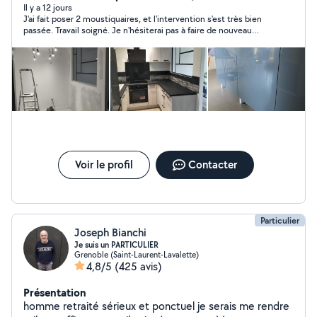
mettre en valeur votre bien. Mais également la pose de
Il y a 12 jours
J'ai fait poser 2 moustiquaires, et l'intervention s'est très bien
votre de votre cuisine , meuble ,.. N'hésitez pas à
passée. Travail soigné. Je n'hésiterai pas à faire de nouveau
consulter les photos disponible sur mon profil pour avoir
appel si besoin
un aperçu de mon travail . Pour plus d'informations
n'hésitez pas à me contacter directement .
Voir le profil
Contacter
Particulier
Joseph Bianchi
Je suis un PARTICULIER
Grenoble (Saint-Laurent-Lavalette)
4,8/5
(425 avis)
Présentation
homme retraité sérieux et ponctuel je serais me rendre