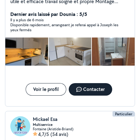
utile et efficace travail soigné et propre Montage
meubles, plomberie, électricité, montage cuisine et
selon d'autres demande
Dernier avis laissé par Dounia : 5/5
Il y a plus de 6 mois
Disponible rapidement, arrangeant je referai appel à Joseph les
yeux fermés
Voir le profil
Contacter
Particulier
Mickael Esa
Multiservice
Fontaine (Aristide-Briand)
4,7/5
(54 avis)