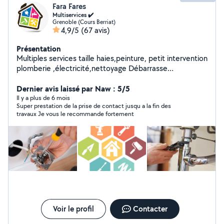
Fara Fares
Multiservices ✔️
Grenoble (Cours Berriat)
4,9/5
(67 avis)
Présentation
Multiples services taille haies,peinture, petit intervention
plomberie ,électricité,nettoyage Débarrasse
,déménagement et autre divers expertises dans divers
demandes n'hésite pas à demander et comparer voir
Dernier avis laissé par Naw : 5/5
demander un conseil
Il y a plus de 6 mois
Super prestation de la prise de contact jusqu a la fin des
travaux Je vous le recommande fortement
Voir le profil
Contacter