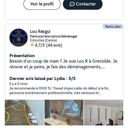
Voir le profil
Contacter
Particulier
Lou Rezgui
Peinture/rénovation/déménager
Échirolles (Centre)
4,7/5
(44 avis)
Présentation
Besoin d'un coup de main ? Je suis Lou R à Grenoble. Je
rénove et je peins, je fais des déménagements,
j'entretiens jardins et piscines, et je monte vos meubles
avec soin. Travail propre, ponctuel et tarifs clairs.
Dernier avis laissé par Lydia : 5/5
Disponible [jours/heures] devis gratuit sur demande.
Il y a 3 mois
Je recommande à 1000 % ! Travail impeccable du début à la fin,
Références et photos de chantiers sur mon profil.
personne extrêmement professionnelle, très sérieuse et
Contactez moi pour un rendez vous !
ponctuel . Je suis vraiment ravi du résultat et je referai appel à
lui sans hésiter pour mes prochains travaux. Vous pouvez y aller
les yeux fermés !