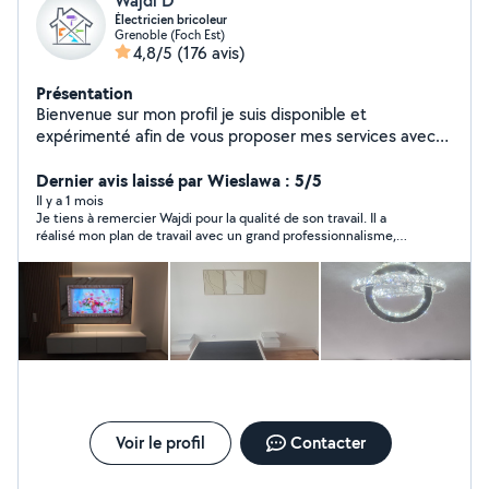
Wajdi D
Électricien bricoleur
Grenoble (Foch Est)
4,8/5
(176 avis)
Présentation
Bienvenue sur mon profil je suis disponible et
expérimenté afin de vous proposer mes services avec
les outils nécessaires pour un travail de qualité Mr.Dridi
Dernier avis laissé par Wieslawa : 5/5
Il y a 1 mois
Je tiens à remercier Wajdi pour la qualité de son travail. Il a
réalisé mon plan de travail avec un grand professionnalisme,
beaucoup de soin et une excellente finition. Sérieux, discret et
particulièrement réactif, il a su répondre à mes attentes avec
efficacité. Ce fut un réel plaisir de collaborer avec lui. Je le
recommande vivement à toute personne recherchant un
artisan compétent et fiable. ;-)
Voir le profil
Contacter