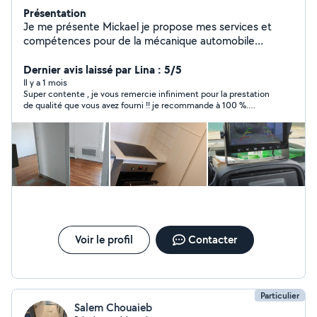
Présentation
Je me présente Mickael je propose mes services et
compétences pour de la mécanique automobile
entretien, entretien maison,tapisserie montage de
meuble déménagement jardinage ect.. je reste à
Dernier avis laissé par Lina : 5/5
disposition
Il y a 1 mois
Super contente , je vous remercie infiniment pour la prestation
de qualité que vous avez fourni !! je recommande à 100 %.
Merci encore
Voir le profil
Contacter
Particulier
Salem Chouaieb