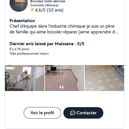
Bricoleur multi-services
Grenoble (Abbaye)
4,6/5
(52 avis)
Présentation
Chef d'équipe dans l'industrie chimique je suis un père
de famille qui aime bricoler réparer j'aime apprendre de
nouvelles choses . Peinture, montage de meuble pause
de tringles spécialisé dans le nettoyage industriel ou aux
Dernier avis laissé par Maissane : 5/5
particuliers sérieux et rigoureux.
Il y a 16 jours
Très professionnel merci
Voir le profil
Contacter