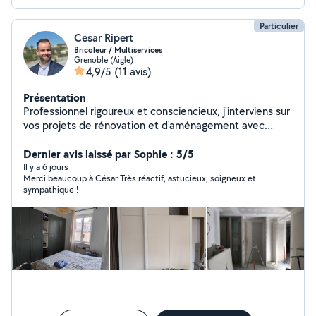
Particulier
Cesar Ripert
Bricoleur / Multiservices
Grenoble (Aigle)
4,9/5
(11 avis)
Présentation
Professionnel rigoureux et consciencieux, j'interviens sur
vos projets de rénovation et d'aménagement avec
sérieux et méthode. Polyvalent, je réalise différents
types de travaux : montage de meubles, petites
Dernier avis laissé par Sophie : 5/5
réparations de plomberie ou d'électricité, peinture, et
Il y a 6 jours
Merci beaucoup à César Très réactif, astucieux, soigneux et
finitions diverses. Attaché au travail bien fait, je veille à
sympathique !
la propreté du chantier, au respect des délais et à la
satisfaction du client. Dynamique et organisé, j'apporte
des solutions adaptées à chaque besoin pour un
résultat soigné et durable. N'hésitez pas à me contacter
pour échanger sur votre projet. César