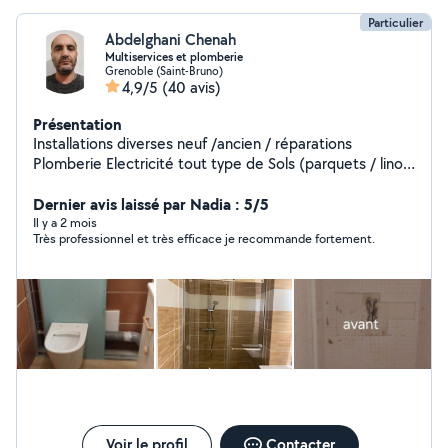
Particulier
Abdelghani Chenah
Multiservices et plomberie
Grenoble (Saint-Bruno)
4,9/5
(40 avis)
Présentation
Installations diverses neuf /ancien / réparations
Plomberie Electricité tout type de Sols (parquets / lino /
dalles ) tout type de Murs (placo / faïence / peintures )
Maçonneries intérieurs / extérieurs Montages et
Dernier avis laissé par Nadia : 5/5
fixations diverses (cuisines et salles de bains complètes
Il y a 2 mois
Très professionnel et très efficace je recommande fortement.
/wc suspendus)
Voir le profil
Contacter