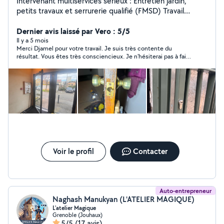
Intervenant multiservices sérieux : Entretien jardin,
petits travaux et serrurerie qualifié (FMSD) Travail
propre, réactif et de confiance. Location perfo et divers
outils sur batterie
Dernier avis laissé par Vero : 5/5
Il y a 5 mois
Merci Djamel pour votre travail. Je suis très contente du
résultat. Vous êtes très consciencieux. Je n'hésiterai pas à faire
appel à vos services une prochaine fois.
Voir le profil
Contacter
Auto-entrepreneur
Naghash Manukyan (L'ATELIER MAGIQUE)
L'atelier Magique
Grenoble (Jouhaux)
5/5
(17 avis)