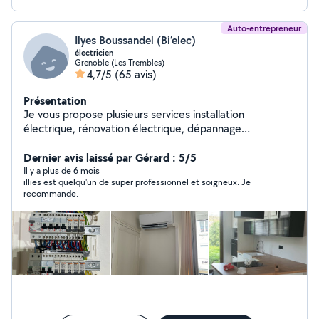
Auto-entrepreneur
Ilyes Boussandel (Bi’elec)
électricien
Grenoble (Les Trembles)
4,7/5
(65 avis)
Présentation
Je vous propose plusieurs services installation
électrique, rénovation électrique, dépannage
électrique, dépannage chauffage et climatisation, pose
de climatisation, montage de meubles, pose de cuisine
Dernier avis laissé par Gérard : 5/5
et plein d'autres services n'hésitez pas.
Il y a plus de 6 mois
illies est quelqu'un de super professionnel et soigneux. Je
recommande.