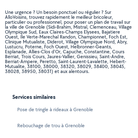
Une urgence ? Un besoin ponctuel ou régulier ? Sur
AlloVoisins, trouvez rapidement le meilleur bricoleur,
particulier ou professionnel, pour poser un plan de travail sur
la ville de Grenoble (Sidi-Brahim, Mistral, Clemenceau, Village
Olympique Sud, Eaux Claires-Champs Elysees, Bajatiere
Ouest, Ile Verte-Marechal Randon, Championnet, Foch Est,
Clinique Mutualiste, Diderot, Village Olympique Nord, Abry,
Lustucru, Poterne, Foch Ouest, Helbronner-Geants,
Esplanade, Allies-Clos d'Or, Capuche, Constantine, Cours
Berriat, Trois Cours, Jaures-Vallier, Genissieu, Saint-Andre,
Berriat-Ampere, Peretto, Saint-Laurent-Lavalette, Hebert-
Mutualite, 38100, 38000, 38320, 38029, 38400, 38045,
38028, 38950, 38031) et aux alentours.
Services similaires
Pose de tringle à rideaux à Grenoble
Rebouchage de trou à Grenoble