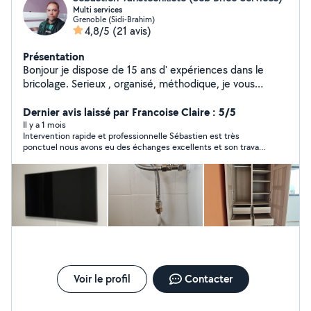
Multi services
Grenoble (Sidi-Brahim)
4,8/5
(21 avis)
Présentation
Bonjour je dispose de 15 ans d' expériences dans le
bricolage. Serieux , organisé, méthodique, je vous
propose mes services pour du montage de meubles,
fixation murale, petite plomberie (joint silicone,
Dernier avis laissé par Francoise Claire : 5/5
robinetterie, paroi de douche..) , remplacement
Il y a 1 mois
Intervention rapide et professionnelle Sébastien est très
luminaires, pose sol pvc parquet etc. N'hésitez pas à me
ponctuel nous avons eu des échanges excellents et son travail
demander.
est parfait je le recommande très fortement il est très à
l'écoute et donne de bonnes explications
Voir le profil
Contacter