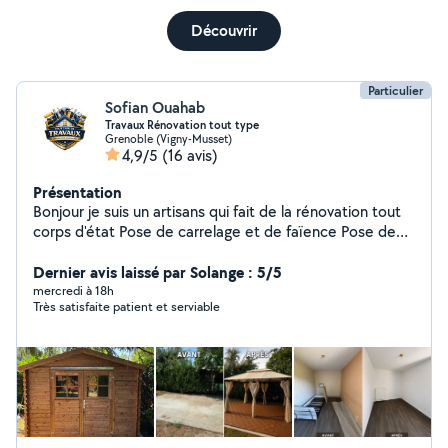
Découvrir
Particulier
Sofian Ouahab
Travaux Rénovation tout type
Grenoble (Vigny-Musset)
4,9/5
(16 avis)
Présentation
Bonjour je suis un artisans qui fait de la rénovation tout
corps d'état Pose de carrelage et de faïence Pose de
parquet et revêtement muraux Isolation Placo Peinture
Plomberie ( Raccord évacuation et arrivée d'eau ) , (
Dernier avis laissé par Solange : 5/5
Pose de receveur, vasque, wc ) Montage de meuble Et
mercredi à 18h
Très satisfaite patient et serviable
autres N'hésiter pas à me contacter pour qu'on puisse
ensemble réaliser sur votre projet