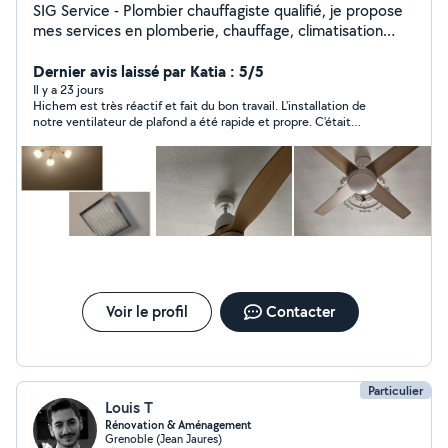
SIG Service - Plombier chauffagiste qualifié, je propose
mes services en plomberie, chauffage, climatisation
ainsi que pour différents travaux de bricolage et
manutention. Services proposés : Réparation de fuite
Dernier avis laissé par Katia : 5/5
Installation sanitaire Chauffage / climatisation Montage
Il y a 23 jours
Hichem est très réactif et fait du bon travail. L'installation de
de meubles Bricolage divers · Déménagement Aide au
notre ventilateur de plafond a été rapide et propre. C'était
déménagement Débarras Livraison et transport d'objets
parfait !
Travail sérieux, prix corrects, ponctualité et efficacité.
Voir le profil
Contacter
Particulier
Louis T
Rénovation & Aménagement
Grenoble (Jean Jaures)