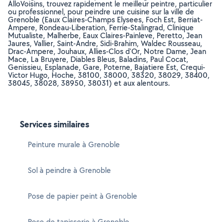
AlloVoisins, trouvez rapidement le meilleur peintre, particulier
ou professionnel, pour peindre une cuisine sur la ville de
Grenoble (Eaux Claires-Champs Elysees, Foch Est, Berriat-
Ampere, Rondeau-Liberation, Ferrie-Stalingrad, Clinique
Mutualiste, Malherbe, Eaux Claires-Painleve, Peretto, Jean
Jaures, Vallier, Saint-Andre, Sidi-Brahim, Waldec Rousseau,
Drac-Ampere, Jouhaux, Allies-Clos d'Or, Notre Dame, Jean
Mace, La Bruyere, Diables Bleus, Baladins, Paul Cocat,
Genissieu, Esplanade, Gare, Poterne, Bajatiere Est, Crequi-
Victor Hugo, Hoche, 38100, 38000, 38320, 38029, 38400,
38045, 38028, 38950, 38031) et aux alentours.
Services similaires
Peinture murale à Grenoble
Sol à peindre à Grenoble
Pose de papier peint à Grenoble
Pose de tapisserie à Grenoble