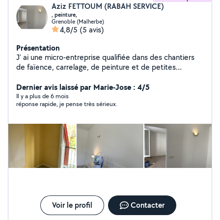
Aziz FETTOUM (RABAH SERVICE)
, peinture,
Grenoble (Malherbe)
4,8/5
(5 avis)
Présentation
J' ai une micro-entreprise qualifiée dans des chantiers
de faïence, carrelage, de peinture et de petites
interventions électriques et autres petits bricolages.
Notre travail est très propre. j'ai déjà mon KBIS et mon
Dernier avis laissé par Marie-Jose : 4/5
inscription à l'URSSAF. Je peux me rendre disponible,
Il y a plus de 6 mois
réponse rapide, je pense très sérieux.
assez rapidement.
Voir le profil
Contacter