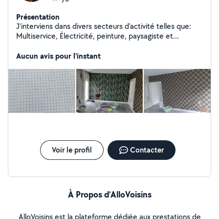
Présentation
J'interviens dans divers secteurs d'activité telles que:
Multiservice, Électricité, peinture, paysagiste et
plomberie. N'hésitez pas de me laisser un message ou
contacter en cas, de besoin. Ma priorité est de
Aucun avis pour l'instant
répondre aux besoins de la clientèle. Je suis disponible
7/7 Cordialement
Voir le profil
Contacter
À Propos d’AlloVoisins
AlloVoisins est la plateforme dédiée aux prestations de