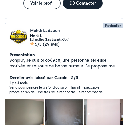
Voir le profil
Contacter
Particulier
Mehdi Ladaouri
Mehdi L
Échirolles (Les Essarts-Sud)
5/5
(29 avis)
Présentation
Bonjour, Je suis brico6938, une personne sérieuse,
motivée et toujours de bonne humeur. Je propose mes
services avec soin et envie de bien faire. J'aime le travail
bien fait et la satisfaction des personnes avec qui je
Dernier avis laissé par Carole : 5/5
travaille est ma priorité. Disponible, arrangeant et à
Il y a 4 mois
Venu pour peindre le plafond du salon. Travail impeccable,
l'écoute, je m'adapte à vos besoins. N'hésitez pas à me
propre et rapide. Une très belle rencontre. Je recommande
contacter, je serai ravi de vous aider ! Je fais du
Mehdi.
d'ebarassage caves greniers granges garages ect J'ai un
camion pour pouvoir transporter