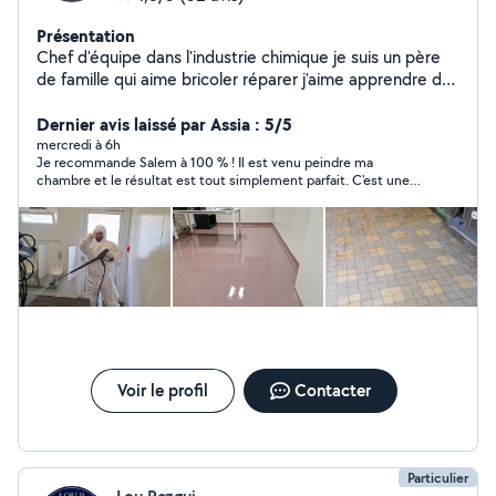
Présentation
Chef d'équipe dans l'industrie chimique je suis un père
de famille qui aime bricoler réparer j'aime apprendre de
nouvelles choses . Peinture, montage de meuble pause
de tringles spécialisé dans le nettoyage industriel ou aux
Dernier avis laissé par Assia : 5/5
particuliers sérieux et rigoureux.
mercredi à 6h
Je recommande Salem à 100 % ! Il est venu peindre ma
chambre et le résultat est tout simplement parfait. C'est une
personne très professionnelle, ponctuelle, minutieuse et
surtout avec la main sur le cœur. Il veut bien faire les choses et
on sent qu'il tient vraiment à satisfaire ses clients. Un grand
merci à Salem pour son excellent travail et sa gentillesse. Je
n'hésiterai pas à faire de nouveau appel à ses services et je le
recommande les yeux fermés !
Voir le profil
Contacter
Particulier