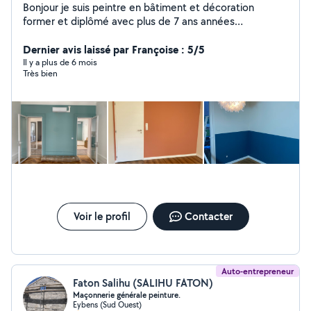
Bonjour je suis peintre en bâtiment et décoration
former et diplômé avec plus de 7 ans années
d'expérience dans le domaine je réalise tous travaux de
peinture intérieur, pose toile de verre , pose tapisserie,
Dernier avis laissé par Françoise : 5/5
préparation des murs, revêtement muraux, joints de
Il y a plus de 6 mois
Très bien
placo, petit travaux de placo vous pouvez me contacter
travail soigné ! Je fait aussi le montage de tout les
meuble et autres bricoles
Voir le profil
Contacter
Auto-entrepreneur
Faton Salihu (SALIHU FATON)
Maçonnerie générale peinture.
Eybens (Sud Ouest)