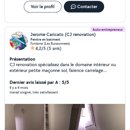
clients de la conception à la réalisation, en assurant un
suivi personnalisé et des conseils techniques sur
Voir le profil
Contacter
mesure. Nos domaines d'intervention : Rénovation
intérieure et extérieur Rénovation énergétique et
isolation Aménagement de cuisines et salles de bain
Electricité.
Auto-entrepreneur
Jerome Caricato (CJ renovation)
Peintre en batiment
Fontaine (Les Buissonnees)
4,2/5
(5 avis)
Présentation
CJ renovation spécialisez dans le domaine intérieur ou
extérieur petite maçonne sol, faïence carrelage
Rafraîchissement d'appartement / maison Préparation
des supports (rebouchage, ponçage, finitions toile de
Dernier avis laissé par A : 5/5
verre ) Travail propre, soigné et respect des délais
Il y a 4 mois
travail soigné, trés satisfaisant.
Intervention rapide Devis gratuit Sérieux, ponctuel et à
l'écoute »