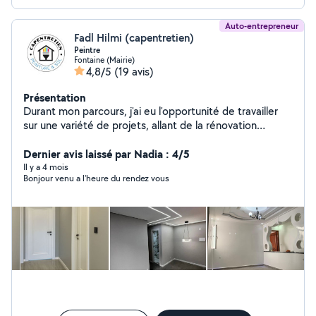
Auto-entrepreneur
Fadl Hilmi (capentretien)
Peintre
Fontaine (Mairie)
4,8/5
(19 avis)
Présentation
Durant mon parcours, j'ai eu l'opportunité de travailler
sur une variété de projets, allant de la rénovation
d'appartements à la peinture de bâtiments publics. Ma
formation de peintre applicateur de revêtements et
Dernier avis laissé par Nadia : 4/5
aussi mon expérience m'ont permis de développer une
Il y a 4 mois
Bonjour venu a l'heure du rendez vous
maîtrise parfaite des techniques de peinture,
d'enduisage et de pose de revêtements . Mon
expérience en peinture & rénovation m'a également
appris à respecter des délais serrés tout en garantissant
un travail de qualité et conforme aux exigences des
clients