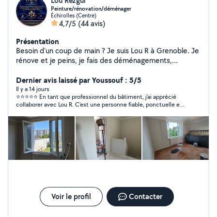
Lou Rezgui
Peinture/rénovation/déménager
Échirolles (Centre)
4,7/5
(44 avis)
Présentation
Besoin d'un coup de main ? Je suis Lou R à Grenoble. Je
rénove et je peins, je fais des déménagements,
j'entretiens jardins et piscines, et je monte vos meubles
avec soin. Travail propre, ponctuel et tarifs clairs.
Dernier avis laissé par Youssouf : 5/5
Disponible [jours/heures] devis gratuit sur demande.
Il y a 14 jours
⭐⭐⭐⭐⭐ En tant que professionnel du bâtiment, j’ai apprécié
Références et photos de chantiers sur mon profil.
collaborer avec Lou R. C’est une personne fiable, ponctuelle et
Contactez moi pour un rendez vous !
impliquée. Le travail est réalisé avec sérieux, dans une bonne
ambiance et avec le souci du détail. Je recommande sans
hésitation pour tous types de travaux de peinture et de
rénovation. Bonne continuation !
Voir le profil
Contacter