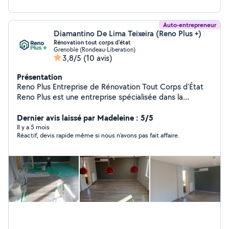
Auto-entrepreneur
Diamantino De Lima Teixeira (Reno Plus +)
Rénovation tout corps d'état
Grenoble (Rondeau-Liberation)
3,8/5
(10 avis)
Présentation
Reno Plus Entreprise de Rénovation Tout Corps d'État
Reno Plus est une entreprise spécialisée dans la
rénovation complète et partielle de bâtiments,
intervenant sur tous types de projets : maisons
Dernier avis laissé par Madeleine : 5/5
individuelles, appartements, locaux commerciaux et
Il y a 5 mois
Réactif, devis rapide même si nous n'avons pas fait affaire.
bureaux. Notre équipe regroupe l'ensemble des corps
de métiers du bâtiment maçonnerie, plomberie,
électricité, peinture, menuiserie, carrelage, isolation,
plâtrerie, et plus encore pour vous offrir une solution clé
en main et un chantier parfaitement coordonné. Grâce
à notre savoir-faire et notre exigence de qualité, Reno
Plus garantit des travaux réalisés dans les délais,
conformes aux normes en vigueur et adaptés à vos
besoins, goûts et budget. Nous accompagnons nos