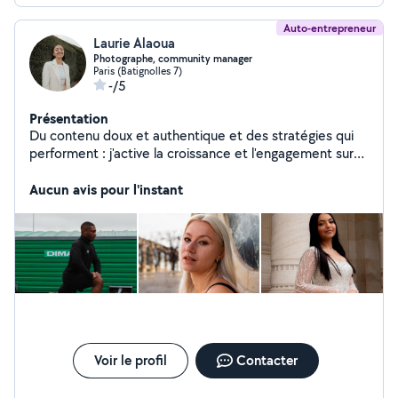
Auto-entrepreneur
Laurie Alaoua
Photographe, community manager
Paris (Batignolles 7)
-/5
Présentation
Du contenu doux et authentique et des stratégies qui
performent : j'active la croissance et l'engagement sur
les réseaux sociaux J'accompagne marques et
particuliers en créant du contenu impactant pour
Aucun avis pour l'instant
chacun de tes projets (portrait, famille, évènements,
produit, photos pros) et j'accompagne les
entrepreneurs à booster leur business sur les réseaux
sociaux.
Voir le profil
Contacter