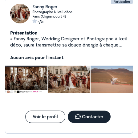
Particulier
Fanny Roger
Photographe à l’œil déco
Paris (Clignancourt 4)
-/5
Présentation
« Fanny Roger, Wedding Designer et Photographe à l'œil
déco, saura transmettre sa douce énergie à chaque
personne qui croisera sa route. Capable de desceller la
magie dans les objets de décoration, elle les transforme
Aucun avis pour l'instant
en une réelle scénographie. Elle puise sa principale
inspiration dans des voyages atypiques, qui fait ressortir
cet univers décoratif mystique »
Voir le profil
Contacter