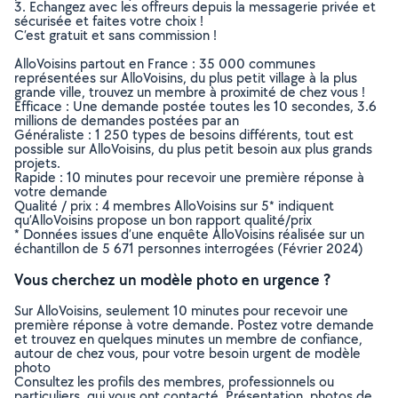
3. Echangez avec les offreurs depuis la messagerie privée et
sécurisée et faites votre choix !
C’est gratuit et sans commission !
AlloVoisins partout en France : 35 000 communes
représentées sur AlloVoisins, du plus petit village à la plus
grande ville, trouvez un membre à proximité de chez vous !
Efficace : Une demande postée toutes les 10 secondes, 3.6
millions de demandes postées par an
Généraliste : 1 250 types de besoins différents, tout est
possible sur AlloVoisins, du plus petit besoin aux plus grands
projets.
Rapide : 10 minutes pour recevoir une première réponse à
votre demande
Qualité / prix : 4 membres AlloVoisins sur 5* indiquent
qu’AlloVoisins propose un bon rapport qualité/prix
* Données issues d’une enquête AlloVoisins réalisée sur un
échantillon de 5 671 personnes interrogées (Février 2024)
Vous cherchez un modèle photo en urgence ?
Sur AlloVoisins, seulement 10 minutes pour recevoir une
première réponse à votre demande. Postez votre demande
et trouvez en quelques minutes un membre de confiance,
autour de chez vous, pour votre besoin urgent de modèle
photo
Consultez les profils des membres, professionnels ou
particuliers, qui vous ont contacté. Présentation, photos de