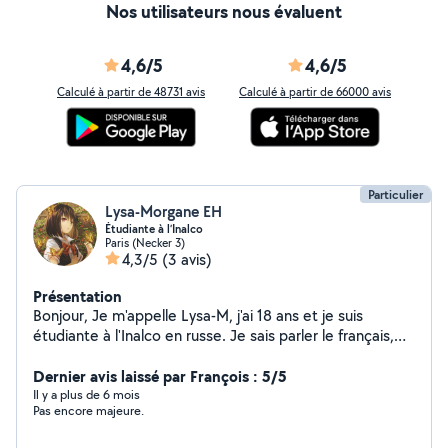
Nos utilisateurs nous évaluent
4,6/5
4,6/5
Calculé à partir de 48731 avis
Calculé à partir de 66000 avis
Particulier
Lysa-Morgane EH
Étudiante à l’Inalco
Paris (Necker 3)
4,3/5
(3 avis)
Présentation
Bonjour, Je m'appelle Lysa-M, j'ai 18 ans et je suis
étudiante à l'Inalco en russe. Je sais parler le français,
l'anglais et l'espagnol. Je suis assez disponible. Je suis
motivée, dynamique, souriante et j'apprends vite. Merci
Dernier avis laissé par François : 5/5
d'avoir lu !
Il y a plus de 6 mois
Pas encore majeure.