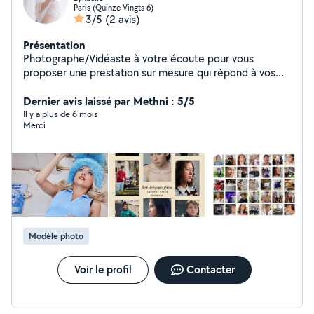
Paris (Quinze Vingts 6)
3/5
(2 avis)
Présentation
Photographe/Vidéaste à votre écoute pour vous
proposer une prestation sur mesure qui répond à vos
besoins. Je suis basée en région parisienne mais suis
encline aux déplacements. J'ai de l'expertise dans les
Dernier avis laissé par Methni : 5/5
domaines du cinéma, de l'audiovisuel, de l'événementiel
Il y a plus de 6 mois
Merci
et de la pub
Modèle photo
Voir le profil
Contacter