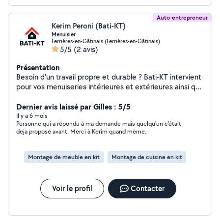
Auto-entrepreneur
Kerim Peroni (Bati-KT)
Menuisier
Ferrières-en-Gâtinais (Ferrières-en-Gâtinais)
5/5
(2 avis)
Présentation
Besoin d'un travail propre et durable ? Bati-KT intervient
pour vos menuiseries intérieures et extérieures ainsi que
le nettoyage de façades, terrasses et extérieurs de
maison. Intervention rapide Travail soigné Devis gratuit
Dernier avis laissé par Gilles : 5/5
Contactez-moi via AlloVoisin.
Il y a 6 mois
Personne qui a répondu à ma demande mais quelqu'un c'était
deja proposé avant. Merci à Kerim quand même.
Montage de meuble en kit
Montage de cuisine en kit
Voir le profil
Contacter