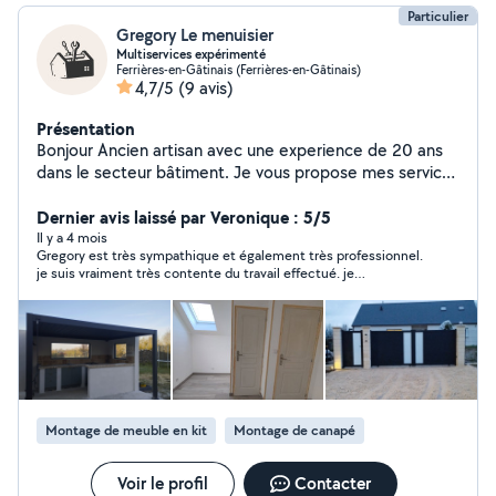
Particulier
Gregory Le menuisier
Multiservices expérimenté
Ferrières-en-Gâtinais (Ferrières-en-Gâtinais)
4,7/5
(9 avis)
Présentation
Bonjour Ancien artisan avec une experience de 20 ans
dans le secteur bâtiment. Je vous propose mes services
pour : La pose de menuiserie intérieure /extérieur Dalle
béton La pose de carrelage, faïence La pose de
Dernier avis laissé par Veronique : 5/5
parquet collé ou flottant La pose de clôture, portail et
Il y a 4 mois
Gregory est très sympathique et également très professionnel.
motorisation Nice La réalisation d ouvrage maçonné .
je suis vraiment très contente du travail effectué. je
Double et cloisons placo. Je suis joignable pour toutes
recommande vivement.
demandes et dépannage divers. Travail soigné et délais
respectés.
Montage de meuble en kit
Montage de canapé
Voir le profil
Contacter