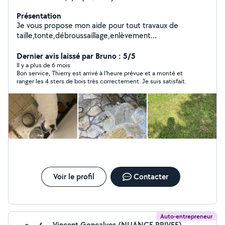
Présentation
Je vous propose mon aide pour tout travaux de
taille,tonte,débroussaillage,enlèvement
d'encombrants.livraison,covoiturage et bien d'autres
Prestation d'agent de sécurité d'iincendie et sûreté
Dernier avis laissé par Bruno : 5/5
possible egalement N'hésitez pas visité les avis et mes
Il y a plus de 6 mois
Bon service, Thierry est arrivé à l'heure prévue et a monté et
différentes activités que je peux vous proposer
ranger les 4 sters de bois très correctement. Je suis satisfait.
Réponse rapide et prix raisonnable À bientôt
Voir le profil
Contacter
Auto-entrepreneur
Vincent Goncalves (NUANCE PRIVEE)