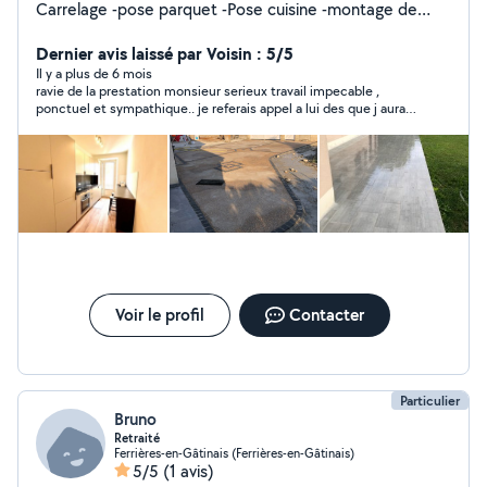
Carrelage -pose parquet -Pose cuisine -montage de
meuble en kit , je vous propose mes services Travaille
propre et soigné Si urgent Appelez-moi au 06-99-86-13-
Dernier avis laissé par Voisin : 5/5
00 je suis ouvert à toutes discussions P.S si je vous mets
Il y a plus de 6 mois
ravie de la prestation monsieur serieux travail impecable ,
un j'aime , vous me voyez connecter et je ne vous
ponctuel et sympathique.. je referais appel a lui des que j aurais
réponds pas ou je vous ajoute en favori c'est que je ne
besoin. .
peux plus répondre à vos messages, parce qu'on est
limite à 4 msg nous les particuliers merci à vous
Voir le profil
Contacter
Particulier
Bruno
Retraité
Ferrières-en-Gâtinais (Ferrières-en-Gâtinais)
5/5
(1 avis)