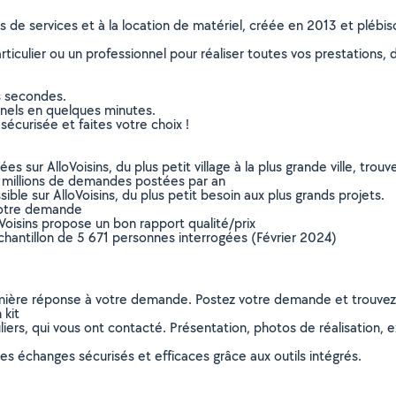
ns de services et à la location de matériel, créée en 2013 et plébi
culier ou un professionnel pour réaliser toutes vos prestations, d
s secondes.
nnels en quelques minutes.
sécurisée et faites votre choix !
sur AlloVoisins, du plus petit village à la plus grande ville, tro
 millions de demandes postées par an
ible sur AlloVoisins, du plus petit besoin aux plus grands projets.
votre demande
oVoisins propose un bon rapport qualité/prix
chantillon de 5 671 personnes interrogées (Février 2024)
remière réponse à votre demande. Postez votre demande et trouve
 kit
ers, qui vous ont contacté. Présentation, photos de réalisation, exp
s échanges sécurisés et efficaces grâce aux outils intégrés.