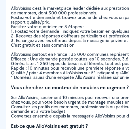
AlloVoisins c’est la marketplace leader dédiée aux prestatio
de membres, dont 300 000 professionnels.
Postez votre demande et trouvez proche de chez vous un parti
rapport qualité/prix.
Facilitez votre quotidien en 3 étapes :
1. Postez votre demande : indiquez votre besoin en quelque
2. Recevez des réponses d’offreurs particuliers et professio
3. Echangez avec les offreurs depuis la messagerie privée et 
C’est gratuit et sans commission !
AlloVoisins partout en France : 35 000 communes représentées 
Efficace : Une demande postée toutes les 10 secondes, 3.6
Généraliste : 1 250 types de besoins différents, tout est poss
Rapide : 10 minutes pour recevoir une première réponse à 
Qualité / prix : 4 membres AlloVoisins sur 5* indiquent qu’All
* Données issues d’une enquête AlloVoisins réalisée sur un é
Vous cherchez un monteur de meubles en urgence ?
Sur AlloVoisins, seulement 10 minutes pour recevoir une p
chez vous, pour votre besoin urgent de montage meubles en
Consultez les profils des membres, professionnels ou particuli
demande et à votre budget.
Conversez ensemble depuis la messagerie AlloVoisins pour de
Est-ce que AlloVoisins est gratuit ?