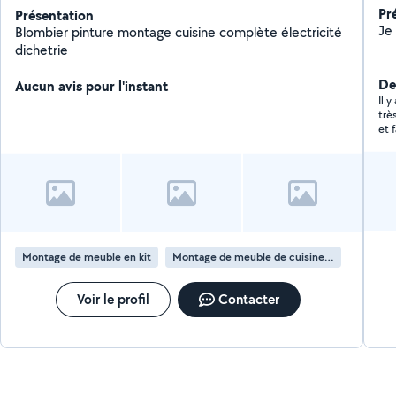
Pr
Présentation
Blombier pinture montage cuisine complète électricité
dichetrie
Der
Aucun avis pour l'instant
Il 
trè
et 
mai
Montage de meuble en kit
Montage de meuble de cuisine en kit
Voir le profil
Contacter