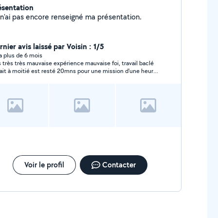
ésentation
Je n'ai pas encore renseigné ma présentation.
nier avis laissé par Voisin : 1/5
y a plus de 6 mois
s très très mauvaise expérience mauvaise foi, travail baclé
fait à moitié est resté 20mns pour une mission d'une heure
s j'ai quand même payé 20€ je ne recommande pas
Voir le profil
Contacter