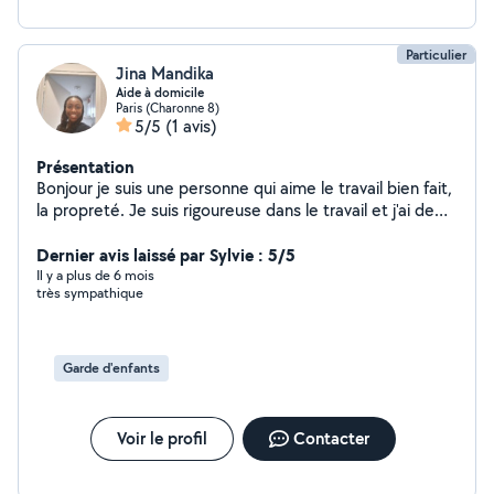
Particulier
Jina Mandika
Aide à domicile
Paris (Charonne 8)
5/5
(1 avis)
Présentation
Bonjour je suis une personne qui aime le travail bien fait,
la propreté. Je suis rigoureuse dans le travail et j'ai de
l'empathie pour les autres et accompagner d'un sens de
la responsabilité et très organisé dans le travail.
Dernier avis laissé par Sylvie : 5/5
N'hésitez pas à me contacter si je correspond à vos
Il y a plus de 6 mois
très sympathique
besoins.
Garde d'enfants
Voir le profil
Contacter