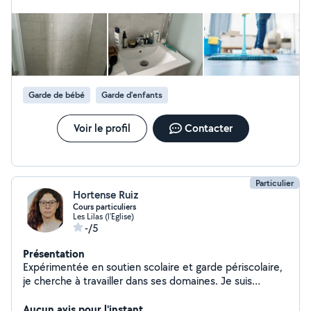
contacter. Cordialement.
Garde de bébé
Garde d'enfants
Voir le profil
Contacter
Particulier
Hortense Ruiz
Cours particuliers
Les Lilas (l'Eglise)
-/5
Présentation
Expérimentée en soutien scolaire et garde périscolaire,
je cherche à travailler dans ses domaines. Je suis
ancienne étudiante. J'ai un véhicule et peux me
déplacer à 15 km de chez moi.
Aucun avis pour l'instant