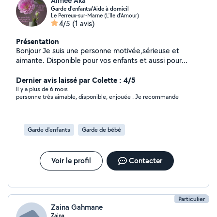
Aimée Aka
Garde d'enfants/Aide à domicil
Le Perreux-sur-Marne (L'Ile d'Amour)
4/5
(1 avis)
Présentation
Bonjour Je suis une personne motivée,sérieuse et
aimante. Disponible pour vos enfants et aussi pour
accompagner les personnes d'un certain âge dans leur
quotidien. N'hésitez pas à me contacter pour plus de
Dernier avis laissé par Colette : 4/5
renseignements
Il y a plus de 6 mois
personne très aimable, disponible, enjouée . Je recommande
Garde d'enfants
Garde de bébé
Voir le profil
Contacter
Particulier
Zaina Gahmane
Zaina