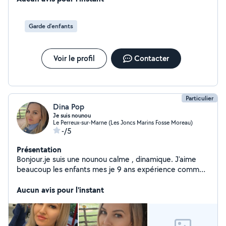
Garde d'enfants
Voir le profil
Contacter
Particulier
Dina Pop
Je suis nounou
Le Perreux-sur-Marne (Les Joncs Marins Fosse Moreau)
-/5
Présentation
Bonjour.je suis une nounou calme , dinamique. J'aime
beaucoup les enfants mes je 9 ans expérience comme
nounou et je d'expérience en ménage et dans la cuisine
aussi. de puis 9 ans , je l'expérience aussi dans le
Aucun avis pour l'instant
domaine garde de chien .