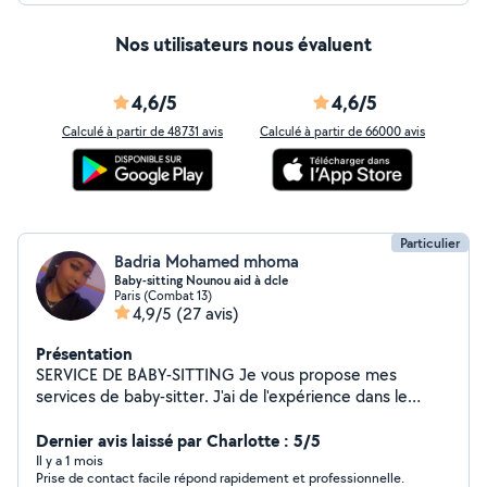
Nos utilisateurs nous évaluent
4,6/5
4,6/5
Calculé à partir de 48731 avis
Calculé à partir de 66000 avis
Particulier
Badria Mohamed mhoma
Baby-sitting Nounou aid à dcle
Paris (Combat 13)
4,9/5
(27 avis)
Présentation
SERVICE DE BABY-SITTING Je vous propose mes
services de baby-sitter. J'ai de l'expérience dans le
domaine puisque je fais du babysitting depuis mes
15ans. Expérience: -trajet école -->maison (enfant âgé
Dernier avis laissé par Charlotte : 5/5
de 5ans) -aide aux devoirs -garde en soirée,
Il y a 1 mois
Prise de contact facile répond rapidement et professionnelle.
bain/jeux/dîner/histoire (enfants de 1 à 12ans) Je me