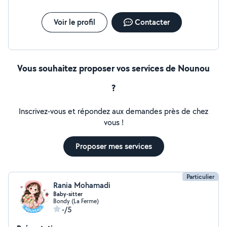
aussi auprès des personnes âgées! Aide aux courses
Préparation des repas Compagnie Rendez vous
Voir le profil
Contacter
médicaux Aide administrative N'hésitez pas à me
contacter pour échanger . Merci À bientôt !
Vous souhaitez proposer vos services de Nounou
?
Inscrivez-vous et répondez aux demandes près de chez
vous !
Proposer mes services
Particulier
Rania Mohamadi
Baby-sitter
Bondy (La Ferme)
-/5