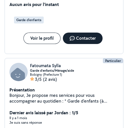
Aucun avis pour l'instant
Garde d'enfants
Voir le profil
Contacter
Particulier
Fatoumata Sylla
Garde d’enfants/Ménage/aide
Bobigny (Prefecture 1)
3/5
(2 avis)
Présentation
Bonjour, Je propose mes services pour vous
accompagner au quotidien : * Garde d'enfants (à
domicile ou sortie d'école/crèche) * Accompagnement
et récupération des enfants * Aide aux devoirs si besoin
Dernier avis laissé par Jordan : 1/5
* Entretien du domicile (ménage, rangement, tâches
Il y a 1 mois
Je suis sans réponse
ménagères) Sérieuse, ponctuelle et à l'écoute, je