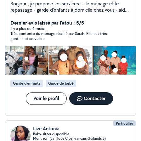
Bonjour , je propose les services : - le ménage et le
repassage - garde d'enfants à domicile chez vous - aide
aux personnes âgées Je suis une personne sérieuse,
ponctuelle ,douce et de confiance avec le sens du
Dernier avis laissé par Fatou : 5/5
respect et du travail bien fait. Je vais intervenir à
Il y a plus de 6 mois
Très contente du ménage réalisé par Sarah. Elle est très
Fontenay sous Bois et dans les environs ( RÉGION
gentille et serviable
PARISIENNE). Je suis disponible en semaine, en
weekend et je peux m'adapter selon vos besoins
N'hésitez pas à me contacter Merci.
Garde d'enfants
Garde de bébé
Voir le profil
Contacter
Particulier
Lize Antonia
Baby-sitter disponible
Montreuil (La Noue Clos Francais Guilands 3)