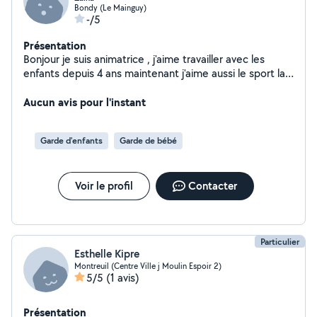
Bondy (Le Mainguy)
-/5
Présentation
Bonjour je suis animatrice , j'aime travailler avec les
enfants depuis 4 ans maintenant j'aime aussi le sport la
danse et le chant ,je suis très à l'aise avec tout public j'ai
fait des études de commerce .
Aucun avis pour l'instant
Garde d'enfants
Garde de bébé
Voir le profil
Contacter
Particulier
Esthelle Kipre
Montreuil (Centre Ville j Moulin Espoir 2)
5/5
(1 avis)
Présentation