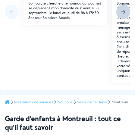
Bonjour, je cherche une nounou qui pourrait
Bonjour, J
se déplacer à mon domicile du 6 août au 8
sur Fontena
septembre. Le lundi et jeudi de 8h à 17h30.
7h20-8h20 
Secteur Boissière Acacia
un véhicul
préalable 
ménage à f
sans enfant
5j/semaines
ensuite pa
2ans. Si vo
de répondr
l'heure, à 
indemnités 
votre véhic
uniquement
contacter.
Prestations de services
Nounous
Seine-Saint-Denis
Montreuil
Garde d'enfants à Montreuil : tout ce
qu’il faut savoir