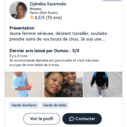
Djénéba Karamoko
Nounou
Pantin (Petit Pantin)
4,2/5
(10 avis)
Présentation
Jeune femme sérieuse, désirant travailler, souhaite
prendre soins de vos bouts de chou. Je suis une
personne aimante, débordante d'affection pour
m'occuper de vos enfants. Ayant déjà été nounou, je
Dernier avis laissé par Oumou : 5/5
suis à votre disposition
Il y a 2 mois
Je recommande djeneba est ponctuelle et c’est très bien
occupe de mon bébé de 4 mois
Garde d'enfants
Garde de bébé
Voir le profil
Contacter