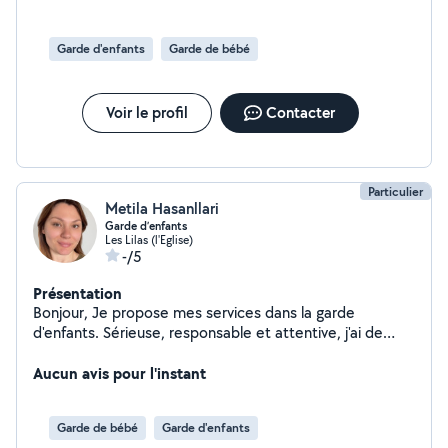
m'adapte aux besoins des familles et aux horaires.
Disponible en semaine et selon vos besoins. N'hésitez
pas à me contacter pour plus d'informations.
Garde d'enfants
Garde de bébé
Voir le profil
Contacter
Particulier
Metila Hasanllari
Garde d’enfants
Les Lilas (l'Eglise)
-/5
Présentation
Bonjour, Je propose mes services dans la garde
d'enfants. Sérieuse, responsable et attentive, j'ai de
l'expérience avec les enfants de tout âge. Je peux
m'occuper de : - la garde en journée et après l'école. -
Aucun avis pour l'instant
l'aide aux devoirs - les activités ludiques et éducatives -
la préparation des repas simples Je suis disponible:
Garde de bébé
Garde d'enfants
Lundi, mardi, jeudi, vendredi. 9h-18h J'ai de l'expérience