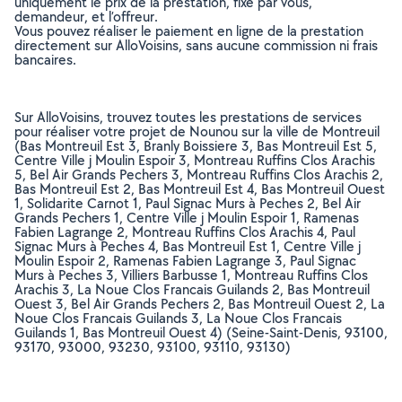
uniquement le prix de la prestation, fixé par vous,
demandeur, et l’offreur.
Vous pouvez réaliser le paiement en ligne de la prestation
directement sur AlloVoisins, sans aucune commission ni frais
bancaires.
Sur AlloVoisins, trouvez toutes les prestations de services
pour réaliser votre projet de Nounou sur la ville de Montreuil
(Bas Montreuil Est 3, Branly Boissiere 3, Bas Montreuil Est 5,
Centre Ville j Moulin Espoir 3, Montreau Ruffins Clos Arachis
5, Bel Air Grands Pechers 3, Montreau Ruffins Clos Arachis 2,
Bas Montreuil Est 2, Bas Montreuil Est 4, Bas Montreuil Ouest
1, Solidarite Carnot 1, Paul Signac Murs à Peches 2, Bel Air
Grands Pechers 1, Centre Ville j Moulin Espoir 1, Ramenas
Fabien Lagrange 2, Montreau Ruffins Clos Arachis 4, Paul
Signac Murs à Peches 4, Bas Montreuil Est 1, Centre Ville j
Moulin Espoir 2, Ramenas Fabien Lagrange 3, Paul Signac
Murs à Peches 3, Villiers Barbusse 1, Montreau Ruffins Clos
Arachis 3, La Noue Clos Francais Guilands 2, Bas Montreuil
Ouest 3, Bel Air Grands Pechers 2, Bas Montreuil Ouest 2, La
Noue Clos Francais Guilands 3, La Noue Clos Francais
Guilands 1, Bas Montreuil Ouest 4) (Seine-Saint-Denis, 93100,
93170, 93000, 93230, 93100, 93110, 93130)