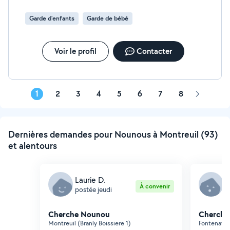
Garde d'enfants
Garde de bébé
Voir le profil
Contacter
1
2
3
4
5
6
7
8
Page
suivante
Dernières demandes pour Nounous à Montreuil (93)
et alentours
Laurie D.
M
À convenir
postée jeudi
p
Cherche Nounou
Cherche
Montreuil (Branly Boissiere 1)
Fontenay-s