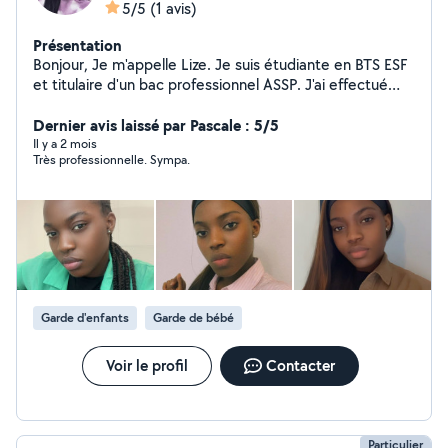
5/5
(1 avis)
Présentation
Bonjour, Je m'appelle Lize. Je suis étudiante en BTS ESF
et titulaire d'un bac professionnel ASSP. J'ai effectué
des stages en crèche et en école maternelle, et j'ai
également de l'expérience en babysitting. Je suis
Dernier avis laissé par Pascale : 5/5
sérieuse, douce, patiente et attentive au bien-être des
Il y a 2 mois
Très professionnelle. Sympa.
enfants. Disponibilités : * Vendredi : de 18 h à 22 h 30 *
Samedi et dimanche : toute la journée Tarif : 10 /h.
N'hésitez pas à me contacter, je serai ravie d'échanger
avec vous !
Garde d'enfants
Garde de bébé
Voir le profil
Contacter
Particulier