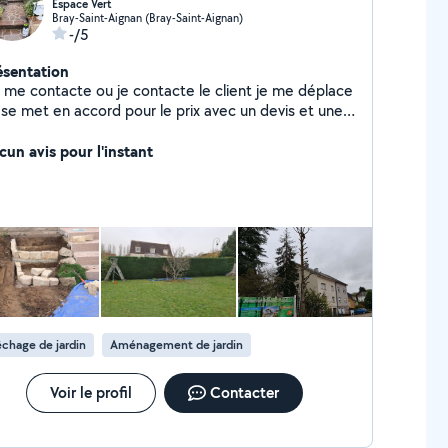
Espace Vert
Bray-Saint-Aignan (Bray-Saint-Aignan)
-/5
ésentation
 me contacte ou je contacte le client je me déplace
 se met en accord pour le prix avec un devis et une
ture à la fin une date pour les travaux
cun avis pour l'instant
chage de jardin
Aménagement de jardin
Voir le profil
Contacter