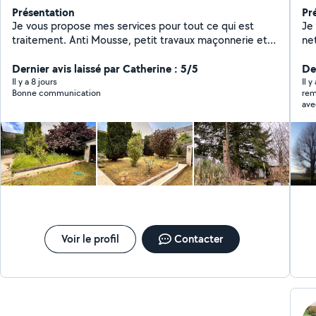
Présentation
Pr
Je vous propose mes services pour tout ce qui est
Je
traitement. Anti Mousse, petit travaux maçonnerie et
ne
Reparation, sur toiture, nettoyage, des pignons et des
façad
façades, nettoyage des dalles nettoyage de véranda
Dernier avis laissé par Catherine : 5/5
Taillage 
Der
peinture extérieur, travaux de couverture
Il y a 8 jours
Il 
Bonne communication
rem
ave
qui pe
il 
correspond à
sem
J’a
réu
Voir le profil
Contacter