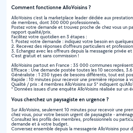
Comment fonctionne AlloVoisins ?
AlloVoisins c’est la marketplace leader dédiée aux prestatio
de membres, dont 300 000 professionnels.
Postez votre demande et trouvez proche de chez vous un parti
rapport qualité/prix.
Facilitez votre quotidien en 3 étapes :
1. Postez votre demande : indiquez votre besoin en quelque
2. Recevez des réponses d’offreurs particuliers et professio
3. Echangez avec les offreurs depuis la messagerie privée et 
C’est gratuit et sans commission !
AlloVoisins partout en France : 35 000 communes représentées 
Efficace : Une demande postée toutes les 10 secondes, 3.6
Généraliste : 1 250 types de besoins différents, tout est poss
Rapide : 10 minutes pour recevoir une première réponse à 
Qualité / prix : 4 membres AlloVoisins sur 5* indiquent qu’All
* Données issues d’une enquête AlloVoisins réalisée sur un é
Vous cherchez un paysagiste en urgence ?
Sur AlloVoisins, seulement 10 minutes pour recevoir une p
chez vous, pour votre besoin urgent de paysagiste - aménag
Consultez les profils des membres, professionnels ou particuli
demande et à votre budget.
Conversez ensemble depuis la messagerie AlloVoisins pour de