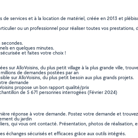
ns de services et à la location de matériel, créée en 2013 et plébi
culier ou un professionnel pour réaliser toutes vos prestations, d
s secondes.
nnels en quelques minutes.
sécurisée et faites votre choix !
sur AlloVoisins, du plus petit village à la plus grande ville, tro
 millions de demandes postées par an
ible sur AlloVoisins, du plus petit besoin aux plus grands projets.
votre demande
oVoisins propose un bon rapport qualité/prix
chantillon de 5 671 personnes interrogées (Février 2024)
remière réponse à votre demande. Postez votre demande et trouve
ement du jardin
ers, qui vous ont contacté. Présentation, photos de réalisation, exp
s échanges sécurisés et efficaces grâce aux outils intégrés.