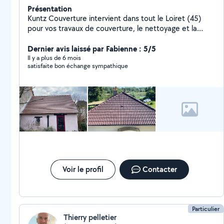
Présentation
Kuntz Couverture intervient dans tout le Loiret (45)
pour vos travaux de couverture, le nettoyage et la
peinture de toiture. Nous réalisons le démoussage, les
traitements anti-mousse, la peinture de toiture et de
Dernier avis laissé par Fabienne : 5/5
façade ainsi que l'entretien extérieur de votre
Il y a plus de 6 mois
satisfaite bon échange sympathique
habitation. Devis gratuit et intervention rapide.
Voir le profil
Contacter
Particulier
Thierry pelletier