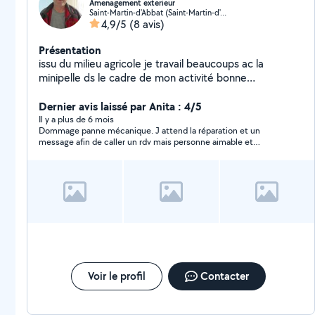
Amenagement exterieur
Saint-Martin-d'Abbat (Saint-Martin-d'Abbat)
4,9/5
(8 avis)
Présentation
issu du milieu agricole je travail beaucoups ac la
minipelle ds le cadre de mon activité bonne
connaissance en debroussaillage grandes surfaces
Dernier avis laissé par Anita : 4/5
Il y a plus de 6 mois
Dommage panne mécanique. J attend la réparation et un
message afin de caller un rdv mais personne aimable et
cordiale . Très bon contact
Voir le profil
Contacter