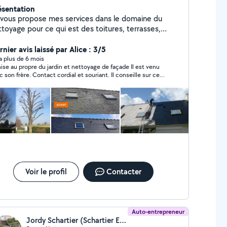
ésentation
 vous propose mes services dans le domaine du
ttoyage pour ce qui est des toitures, terrasses,
e, terrasse bois teke... Et aussi les espace vert, -
de haie - Elagage des Arbres - Déracinâge de
nier avis laissé par Alice : 3/5
haie - tont de pelouse
y a plus de 6 mois
ise au propre du jardin et nettoyage de façade Il est venu
c son frère. Contact cordial et souriant. Il conseille sur ce
ut être amélioré et rénové Nettoyage façade ok La tonte,
n’a pas pu terminer car il avait un rdv après. la note moyenne
 ça Il est convenu qu’il revienne environ 2
aines après son passage car il a du travail entre temps.
ttend maintenant son retour, car pour l’instant je n’ai pas
ssie à le joindre. (1 sms et 1 appel)
Voir le profil
Contacter
Auto-entrepreneur
Jordy Schartier (Schartier Espace Vert)