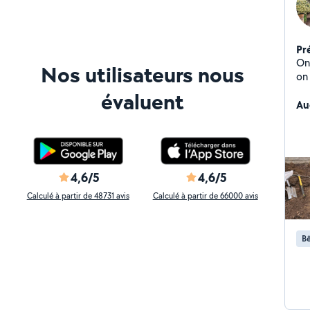
Pr
On
Nos utilisateurs nous
on
fac
évaluent
Au
4,6/5
4,6/5
Calculé à partir de 48731 avis
Calculé à partir de 66000 avis
Bê