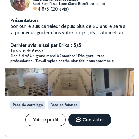
Saint-Benoît-sur-Loire (Saint-Benoît-sur-Loire)
4,8/5
(20 avis)
Présentation
bonjour je suis carreleur depuis plus de 20 ans je serais
la pour vous guider dans votre projet ,réalisation et vous
conseiller dans ce domaine. Surtout hésiter pas meme
si vous voulez des conseils ,choix de carrelage sans
Dernier avis laissé par Erika : 5/5
forcément faire votre chantier c' est avec plaisir que je
Il y a plus de 6 mois
Rien à dire! Un grand merci à Jonathan! Très gentil, très
vous guiderai dans votre projet Merci à tous ceux qui
professionnel. Travail rapide et très bien fait, nous sommes très
m'ont déjà solliciter à très bientôt. Jonathan
contents et feront de nouveau appel à lui si jamais nous en
avons besoin! Un grand merci ☺️ Erika et Julien
Pose de carrelage
Pose de faïence
Voir le profil
Contacter