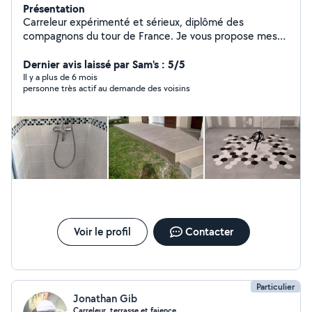
Présentation
Carreleur expérimenté et sérieux, diplômé des
compagnons du tour de France. Je vous propose mes
services en pose de revêtements de sols tout format et
faïence.
Dernier avis laissé par Sam's : 5/5
Il y a plus de 6 mois
personne très actif au demande des voisins
Voir le profil
Contacter
Particulier
Jonathan Gib
Carreleur, terrasse et faience