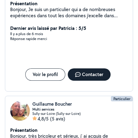
Présentation
Bonjour, Je suis un particulier qui a de nombreuses
expériences dans tout les domaines j'excelle dans
l'espace vert , la mécanique, peinture, les petits travaux
domestiques monter ou démonter des meubles etc Je
Dernier avis laissé par Patricia : 5/5
reste disponible pour tout besoin
Il y a plus de 6 mois
Réponse rapide merci
Voir le profil
Contacter
Particulier
Guillaume Boucher
Multi services
Sully-sur-Loire (Sully-sur-Loire)
4,8/5
(5 avis)
Présentation
Bonjour, très bricoleur et sérieux, j' ai acquis de