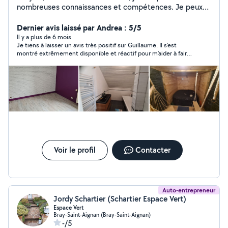
nombreuses connaissances et compétences. Je peux
intervenir sur de nombreux domaines (sols, murs,
électricité, plomberie, déco, jardin, et de nombreux
Dernier avis laissé par Andrea : 5/5
petits travaux.) N'hésitez pas à me contacter pour
Il y a plus de 6 mois
Je tiens à laisser un avis très positif sur Guillaume. Il s'est
réaliser un devis!
montré extrêmement disponible et réactif pour m'aider à faire
une course, ce qui a grandement facilité ma journée. C'est un
voisin très aimable et toujours prêt à rendre service. Je referais
appel à ses services ! Merci encore, Guillaume
Voir le profil
Contacter
Auto-entrepreneur
Jordy Schartier (Schartier Espace Vert)
Espace Vert
Bray-Saint-Aignan (Bray-Saint-Aignan)
-/5