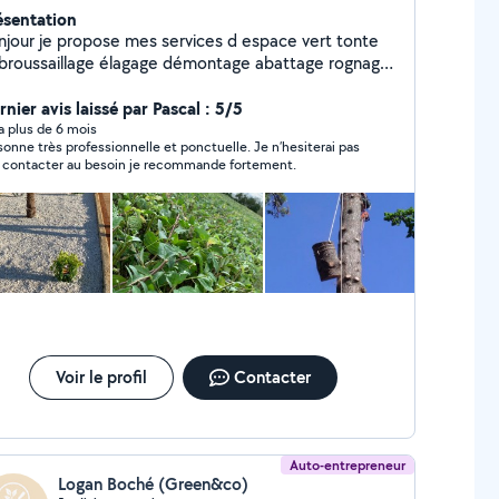
ésentation
njour je propose mes services d espace vert tonte
illage élagage démontage abattage rognage
acuation des déchet vert etc
nier avis laissé par Pascal : 5/5
y a plus de 6 mois
nne très professionnelle et ponctuelle. Je n’hesiterai pas
e contacter au besoin je recommande fortement.
Voir le profil
Contacter
Auto-entrepreneur
Logan Boché (Green&co)