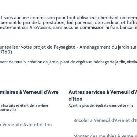
et sans aucune commission pour tout utilisateur cherchant un membre
uement le prix de la prestation, fixé par vous, demandeur, et l’offr
rectement sur AlloVoisins, sans aucune commission ni frais bancaire
ur réaliser votre projet de Paysagiste - Aménagement du jardin sur l
27160)
 de terrain, création de jardin, plant de végétaux, bêchage de jardin, nivela
imilaires à Verneuil d'Avre
Autres services à Verneuil d'
d'Iton
e résultats et étant de la même
Ayant le plus de résultats dans cette ville
cette ville
Bricoler à Verneuil d'Avre et d'
à Verneuil d'Avre et d'Iton
Monter des meubles à Verneuil