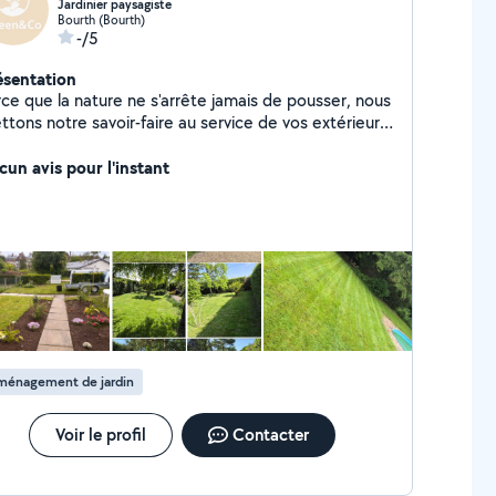
Jardinier paysagiste
Bourth (Bourth)
-/5
ésentation
rce que la nature ne s'arrête jamais de pousser, nous
tons notre savoir-faire au service de vos extérieurs.
te, taille de haies, débroussaillage, entretien
gulier ou aménagement paysager , nettoyage
cun avis pour l'instant
rsher, pose de clôture, aménagement autour de
e et encore plus Intervention rapide et devis
gratuit Dep: 27/61/28
ménagement de jardin
Voir le profil
Contacter