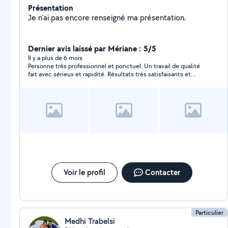
Présentation
Je n'ai pas encore renseigné ma présentation.
Dernier avis laissé par Mériane : 5/5
Il y a plus de 6 mois
Personne très professionnel et ponctuel. Un travail de qualité
fait avec sérieux et rapidité. Résultats très satisfaisants et
travail effectués rapidement c’est-à-dire en une matinée. Je
recommande cette personne à 100 % qualité prix défiant toute
concurrence. Je referai appel à lui dès que j’aurais besoin. Un
grand merci à vous.
Voir le profil
Contacter
Particulier
Medhi Trabelsi