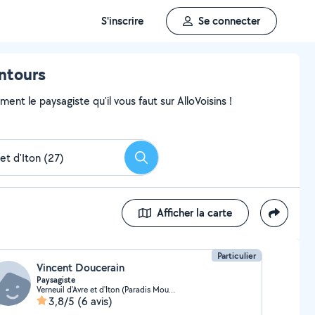
S'inscrire
Se connecter
entours
nt le paysagiste qu'il vous faut sur AlloVoisins !
Rechercher
Afficher la carte
Particulier
Vincent Doucerain
Paysagiste
Verneuil d'Avre et d'Iton (Paradis Moudre)
3,8/5
(6 avis)