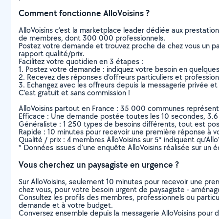
Comment fonctionne AlloVoisins ?
AlloVoisins c’est la marketplace leader dédiée aux prestatio
de membres, dont 300 000 professionnels.
Postez votre demande et trouvez proche de chez vous un parti
rapport qualité/prix.
Facilitez votre quotidien en 3 étapes :
1. Postez votre demande : indiquez votre besoin en quelque
2. Recevez des réponses d’offreurs particuliers et professio
3. Echangez avec les offreurs depuis la messagerie privée et 
C’est gratuit et sans commission !
AlloVoisins partout en France : 35 000 communes représentées 
Efficace : Une demande postée toutes les 10 secondes, 3.6
Généraliste : 1 250 types de besoins différents, tout est poss
Rapide : 10 minutes pour recevoir une première réponse à 
Qualité / prix : 4 membres AlloVoisins sur 5* indiquent qu’All
* Données issues d’une enquête AlloVoisins réalisée sur un é
Vous cherchez un paysagiste en urgence ?
Sur AlloVoisins, seulement 10 minutes pour recevoir une p
chez vous, pour votre besoin urgent de paysagiste - aménag
Consultez les profils des membres, professionnels ou particuli
demande et à votre budget.
Conversez ensemble depuis la messagerie AlloVoisins pour de