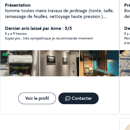
Présentation
Pr
homme toutes mains travaux de jardinage (tonte, taille,
Bo
ramassage de feuilles, nettoyage haute pression )
debroussa
travaux d'électricité, réalisation de meubles,
év
débouchage canalisation, petites réparation de
Dernier avis laissé par Anne : 5/5
Der
plomberie, peinture.
Il y a 9 heures
Il 
Super pro , très sympathique je recommande vivement
Perso
à l
Voir le profil
Contacter