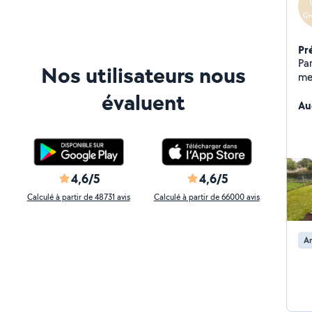
Pr
Pa
Nos utilisateurs nous
met
Ton
évaluent
ré
Au
ka
piscin
4,6/5
4,6/5
Calculé à partir de 48731 avis
Calculé à partir de 66000 avis
A