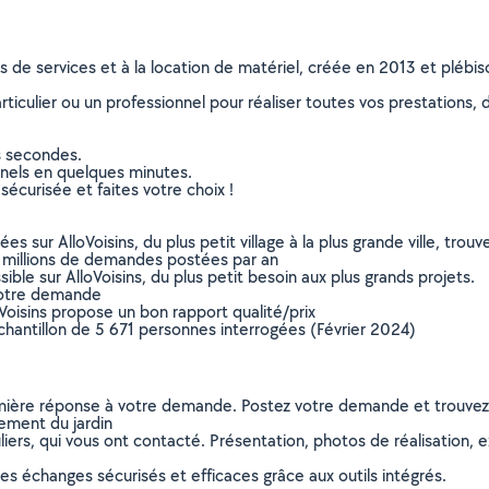
ns de services et à la location de matériel, créée en 2013 et plébi
culier ou un professionnel pour réaliser toutes vos prestations, d
s secondes.
nnels en quelques minutes.
sécurisée et faites votre choix !
sur AlloVoisins, du plus petit village à la plus grande ville, tro
 millions de demandes postées par an
ible sur AlloVoisins, du plus petit besoin aux plus grands projets.
votre demande
oVoisins propose un bon rapport qualité/prix
chantillon de 5 671 personnes interrogées (Février 2024)
remière réponse à votre demande. Postez votre demande et trouve
ement du jardin
ers, qui vous ont contacté. Présentation, photos de réalisation, exp
s échanges sécurisés et efficaces grâce aux outils intégrés.