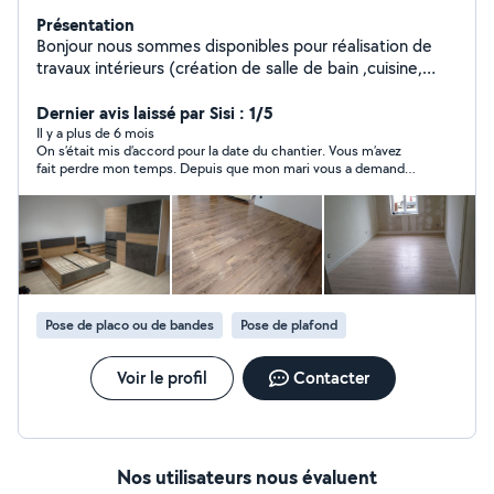
Présentation
Bonjour nous sommes disponibles pour réalisation de
travaux intérieurs (création de salle de bain ,cuisine,
pose de revêtement sol et mur , enduit placo isolation
etc...) travaux extérieurs entretien création parc et
Dernier avis laissé par Sisi : 1/5
jardin N'hésitez pas à nous contacter Devis rapide Rj
Il y a plus de 6 mois
On s’était mis d’accord pour la date du chantier. Vous m’avez
services
fait perdre mon temps. Depuis que mon mari vous a demandé
si vous aviez une assurance, vous avez disparu. Je ne vous ai
pas revu avant deux semaines, et là vous me répondez que
vous avez trop de travail. Quand vous étiez là, je vous ai vu faire
un clin d’œil derrière mon dos en rigolant. Vous prenez vraiment
les gens pour des imbéciles. Croyez-moi, je n’oublierai pas ça.
Vous méritez ce commentaire."**
Pose de placo ou de bandes
Pose de plafond
Voir le profil
Contacter
Nos utilisateurs nous évaluent