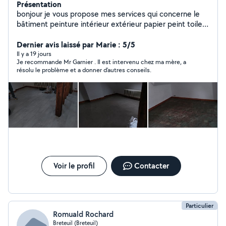
Présentation
bonjour je vous propose mes services qui concerne le
bâtiment peinture intérieur extérieur papier peint toile
de verre enduit général pose de lino et je vous propose
mes services aussi pour jardinage ou déménagement
Dernier avis laissé par Marie : 5/5
évacuer des déchets
Il y a 19 jours
Je recommande Mr Garnier . Il est intervenu chez ma mère, a
résolu le problème et a donner d’autres conseils.
Voir le profil
Contacter
Particulier
Romuald Rochard
Breteuil (Breteuil)