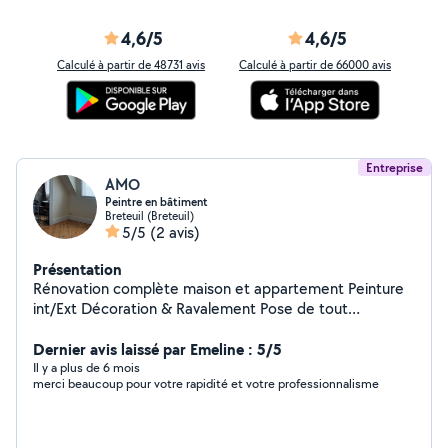
4,6/5
4,6/5
Calculé à partir de 48731 avis
Calculé à partir de 66000 avis
Entreprise
AMO
Peintre en bâtiment
Breteuil (Breteuil)
5/5
(2 avis)
Présentation
Rénovation complète maison et appartement Peinture
int/Ext Décoration & Ravalement Pose de tout
revêtement muraux et Sol Pose de placo, Pose de
Parquet Peinture au pistolet.remise en état après dégât
Dernier avis laissé par Emeline : 5/5
des eaux ou incendie si besoin mon fournisseur se
Il y a plus de 6 mois
merci beaucoup pour votre rapidité et votre professionnalisme
déplace . Me déplace facilement sur beaucoup de
secteu