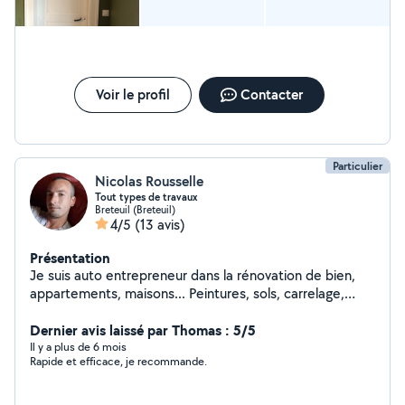
Voir le profil
Contacter
Particulier
Nicolas Rousselle
Tout types de travaux
Breteuil (Breteuil)
4/5
(13 avis)
Présentation
Je suis auto entrepreneur dans la rénovation de bien,
appartements, maisons... Peintures, sols, carrelage,
plomberie, électricité, montage mobiliers, tout types de
travaux intérieurs et extérieurs.
Dernier avis laissé par Thomas : 5/5
Il y a plus de 6 mois
Rapide et efficace, je recommande.