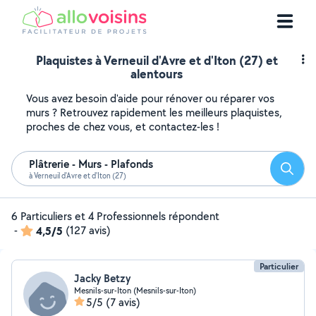
Plaquistes à Verneuil d'Avre et d'Iton (27) et
alentours
Vous avez besoin d'aide pour rénover ou réparer vos
murs ? Retrouvez rapidement les meilleurs plaquistes,
proches de chez vous, et contactez-les !
Plâtrerie - Murs - Plafonds
Reche
à Verneuil d'Avre et d'Iton (27)
6 Particuliers et 4 Professionnels répondent
-
4,5/5
(127 avis)
Particulier
Jacky Betzy
Mesnils-sur-Iton (Mesnils-sur-Iton)
5/5
(7 avis)