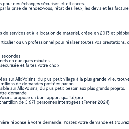
ns pour des échanges sécurisés et efficaces.
r la prise de rendez-vous, l’état des lieux, les devis et les facture
ns de services et à la location de matériel, créée en 2013 et plébi
culier ou un professionnel pour réaliser toutes vos prestations, d
s secondes.
nnels en quelques minutes.
sécurisée et faites votre choix !
sur AlloVoisins, du plus petit village à la plus grande ville, tro
 millions de demandes postées par an
ible sur AlloVoisins, du plus petit besoin aux plus grands projets.
votre demande
oVoisins propose un bon rapport qualité/prix
chantillon de 5 671 personnes interrogées (Février 2024)
remière réponse à votre demande. Postez votre demande et trouve