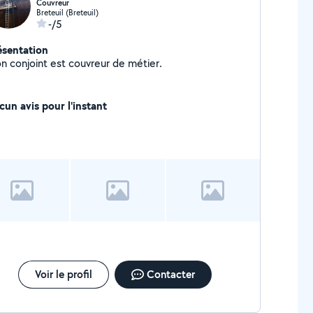
Couvreur
Breteuil (Breteuil)
-/5
ésentation
n conjoint est couvreur de métier.
cun avis pour l'instant
Voir le profil
Contacter