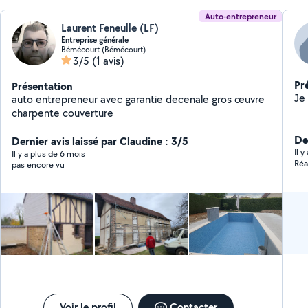
Auto-entrepreneur
Laurent Feneulle (LF)
Entreprise générale
Bémécourt (Bémécourt)
3/5
(1 avis)
Pr
Présentation
auto entrepreneur avec garantie decenale gros œuvre
charpente couverture
De
Dernier avis laissé par Claudine : 3/5
Il 
Il y a plus de 6 mois
Réa
pas encore vu
Voir le profil
Contacter