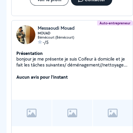
Auto-entrepreneur
Messaoudi Mouad
MOUAD
Bémécourt (Bémécourt)
-/5
Présentation
bonjour je me présente je suis Coifeur à domicile et je
fait les tâches suivantes/ déménagement//nettoyage
maison-jardin-voiture/ garde des personnes
âgées/Livraison/course/garde d'animaux
Aucun avis pour l'instant