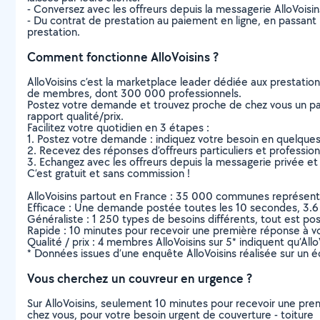
- Conversez avec les offreurs depuis la messagerie AlloVoisi
- Du contrat de prestation au paiement en ligne, en passant pa
prestation.
Comment fonctionne AlloVoisins ?
AlloVoisins c’est la marketplace leader dédiée aux prestatio
de membres, dont 300 000 professionnels.
Postez votre demande et trouvez proche de chez vous un parti
rapport qualité/prix.
Facilitez votre quotidien en 3 étapes :
1. Postez votre demande : indiquez votre besoin en quelque
2. Recevez des réponses d’offreurs particuliers et professio
3. Echangez avec les offreurs depuis la messagerie privée et 
C’est gratuit et sans commission !
AlloVoisins partout en France : 35 000 communes représentées 
Efficace : Une demande postée toutes les 10 secondes, 3.6
Généraliste : 1 250 types de besoins différents, tout est poss
Rapide : 10 minutes pour recevoir une première réponse à 
Qualité / prix : 4 membres AlloVoisins sur 5* indiquent qu’All
* Données issues d’une enquête AlloVoisins réalisée sur un é
Vous cherchez un couvreur en urgence ?
Sur AlloVoisins, seulement 10 minutes pour recevoir une p
chez vous, pour votre besoin urgent de couverture - toiture