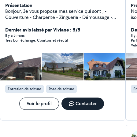
Présentation
Pr
Bonjour, Je vous propose mes service qui sont ; -
Noe Jerome
Couverture - Charpente - Zinguerie - Démoussage -
isolati
Ramonage - Cache moineau PVC - Velux Je dispose
N'h
Dernier avis laissé par Viviane : 5/5
d'une garanti décennale V.s.Couverture
Der
Il y a 5 mois
Il 
Tres bon échange. Courtois et réactif
Par
Vel
gro
Entretien de toiture
Pose de toiture
En
Voir le profil
Contacter