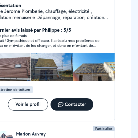
ésentation
 Plomberie, chauffage, électricité ,
on menuiserie Dépannage, réparation, création
ésitez à m'appeler si pas de réponse sur Allo voisins
nier avis laissé par Philippe : 5/5
y a plus de 6 mois
fait ! Sympathique et efficace. Il a résolu mes problèmes de
ux en m'évitant de les changer, et donc en m'évitant de
sses dépenses.
tretien de toiture
Voir le profil
Contacter
Particulier
Marion Auvray