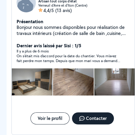
Artisan tout corps d'état
Verneuil d'Avre et d'Iton (Centre)
4,4/5
(13 avis)
Présentation
Bonjour nous sommes disponibles pour réalisation de
travaux intérieurs (création de salle de bain ,cuisine,
pose de revêtement sol et mur , enduit placo isolation
etc...) travaux extérieurs entretien création parc et
Dernier avis laissé par Sisi : 1/5
jardin N'hésitez pas à nous contacter Devis rapide Rj
Il y a plus de 6 mois
On s’était mis d’accord pour la date du chantier. Vous m’avez
services
fait perdre mon temps. Depuis que mon mari vous a demandé
si vous aviez une assurance, vous avez disparu. Je ne vous ai
pas revu avant deux semaines, et là vous me répondez que
vous avez trop de travail. Quand vous étiez là, je vous ai vu faire
un clin d’œil derrière mon dos en rigolant. Vous prenez vraiment
les gens pour des imbéciles. Croyez-moi, je n’oublierai pas ça.
Vous méritez ce commentaire."**
Voir le profil
Contacter